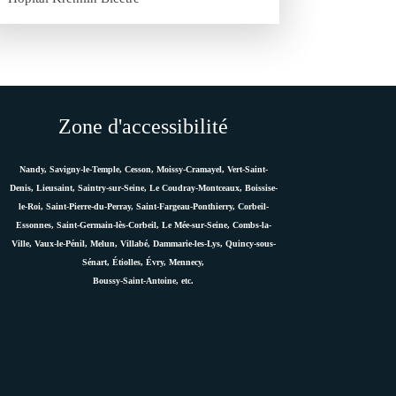
Zone d'accessibilité
Nandy, Savigny-le-Temple, Cesson, Moissy-Cramayel, Vert-Saint-
Denis, Lieusaint, Saintry-sur-Seine, Le Coudray-Montceaux, Boissise-
le-Roi, Saint-Pierre-du-Perray, Saint-Fargeau-Ponthierry, Corbeil-
Essonnes, Saint-Germain-lès-Corbeil, Le Mée-sur-Seine, Combs-la-
Ville, Vaux-le-Pénil, Melun, Villabé, Dammarie-les-Lys, Quincy-sous-
Sénart, Étiolles, Évry, Mennecy,
Boussy-Saint-Antoine, etc.