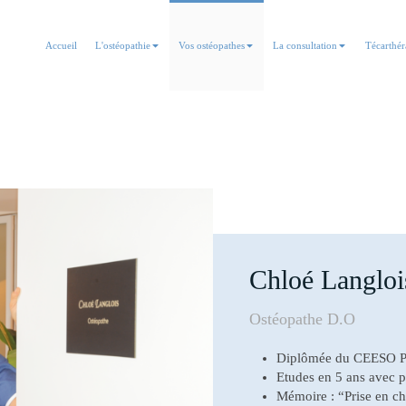
Accueil
L'ostéopathie
Vos ostéopathes
La consultation
Técarthér
Chloé Langloi
Ostéopathe D.O
Diplômée du CEESO P
Etudes en 5 ans avec 
Mémoire : “Prise en c