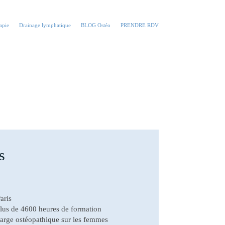
apie
Drainage lymphatique
BLOG Ostéo
PRENDRE RDV
s
aris
plus de 4600 heures de formation
harge ostéopathique sur les femmes