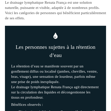
Le drainage lymphatique Renata França est une solution
naturelle, puissante et visible, adaptée à de nombreux profils.
Voici les catégories de personnes qui bénéficient particulièrement
de ses effets.
Les personnes sujettes à la rétention
d’eau
La rétention d’eau se manifeste souvent par un
gonflement diffus ou localisé (jambes, chevilles, ventre,
bras, visage), une sensation de lourdeur, parfois même
une prise de poids inexpliquée.
Le drainage lymphatique Renata França agit directement
sur la circulation des liquides et décongestionne les
tissus en profondeur.
Bénéfices observés :