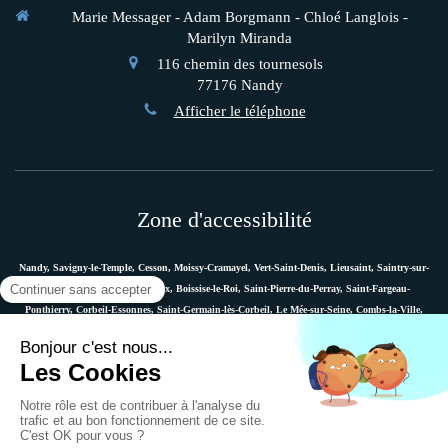
Marie Messager - Adam Borgmann - Chloé Langlois -
Marilyn Miranda
116 chemin des tournesols
77176
Nandy
Afficher le téléphone
Zone d'accessibilité
Nandy, Savigny-le-Temple, Cesson, Moissy-Cramayel, Vert-Saint-Denis, Lieusaint, Saintry-sur-
Seine, Le Coudray-Montceaux, Boissise-le-Roi, Saint-Pierre-du-Perray, Saint-Fargeau-
Ponthierry, Corbeil-Essonnes, Saint-Germain-lès-Corbeil, Le Mée-sur-Seine, Combs-la-Ville,
Vaux-le-Pénil, Melun, Villabé, Dammarie-les-Lys, Quincy-sous-Sénart, Étiolles, Évry, Mennecy,
Boussy-Saint-Antoine, etc.
Plan du site
Mentions légales