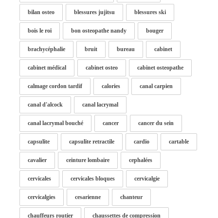
bilan osteo
blessures jujitsu
blessures ski
bois le roi
bon osteopathe nandy
bouger
brachycéphalie
bruit
bureau
cabinet
cabinet médical
cabinet osteo
cabinet osteopathe
calmage cordon tardif
calories
canal carpien
canal d'alcock
canal lacrymal
canal lacrymal bouché
cancer
cancer du sein
capsulite
capsulite retractile
cardio
cartable
cavalier
ceinture lombaire
cephalées
cervicales
cervicales bloques
cervicalgie
cervicalgies
cesarienne
chanteur
chauffeurs routier
chaussettes de compression