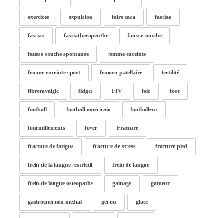
exercices
expulsion
faire caca
fasciae
fascias
fasciatherapeuthe
fausse couche
fausse couche spontanée
femme enceinte
femme enceinte sport
femoro-patellaire
fertilité
fibromyalgie
fidget
FIV
foie
foot
football
football américain
footballeur
fourmillements
foyer
Fracture
fracture de fatigue
fracture de stress
fracture pied
frein de la langue restrictif
frein de langue
frein de langue osteopathe
gainage
gameur
gastrocnémien médial
genou
glace