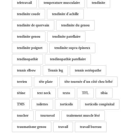
teletravail
temperature musculaire
tendinite
tendinite coude
tendinite d'achille
tendinite de quervain
tendinite du genou
tendinite genou
tendinite patellaire
tendinite poignet
tendinite supra épineux
tendinopathie
tendinopathie patellaire
tennis elbow
Tennis leg
tennis ostéopathe
terrien
tête plate
tête tournée d'un côté chez bébé
tétine
text neck
texto
TFL
tibia
TMS
toilettes
torticolis
torticolis congénital
toucher
tournesol
traitement muscle lésé
traumatisme genou
travail
travail bureau