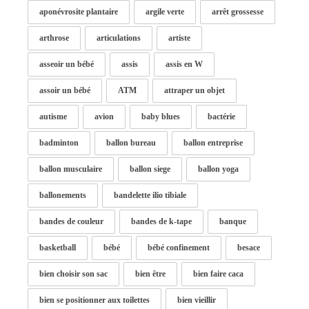
aponévrosite plantaire
argile verte
arrêt grossesse
arthrose
articulations
artiste
asseoir un bébé
assis
assis en W
assoir un bébé
ATM
attraper un objet
autisme
avion
baby blues
bactérie
badminton
ballon bureau
ballon entreprise
ballon musculaire
ballon siege
ballon yoga
ballonements
bandelette ilio tibiale
bandes de couleur
bandes de k-tape
banque
basketball
bébé
bébé confinement
besace
bien choisir son sac
bien être
bien faire caca
bien se positionner aux toilettes
bien vieillir