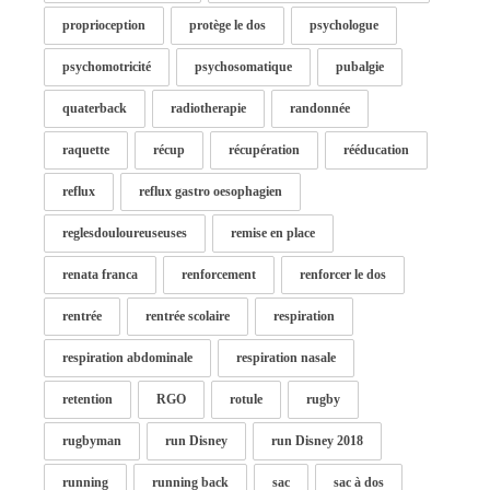
proprioception
protège le dos
psychologue
psychomotricité
psychosomatique
pubalgie
quaterback
radiotherapie
randonnée
raquette
récup
récupération
rééducation
reflux
reflux gastro oesophagien
reglesdouloureuseuses
remise en place
renata franca
renforcement
renforcer le dos
rentrée
rentrée scolaire
respiration
respiration abdominale
respiration nasale
retention
RGO
rotule
rugby
rugbyman
run Disney
run Disney 2018
running
running back
sac
sac à dos