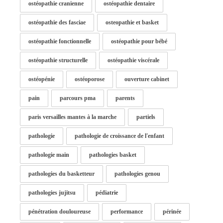
ostéopathie cranienne
ostéopathie dentaire
ostéopathie des fasciae
osteopathie et basket
ostéopathie fonctionnelle
ostéopathie pour bébé
ostéopathie structurelle
ostéopathie viscérale
ostéopénie
ostéoporose
ouverture cabinet
pain
parcours pma
parents
paris versailles mantes à la marche
partiels
pathologie
pathologie de croissance de l'enfant
pathologie main
pathologies basket
pathologies du basketteur
pathologies genou
pathologies jujitsu
pédiatrie
pénétration douloureuse
performance
périnée