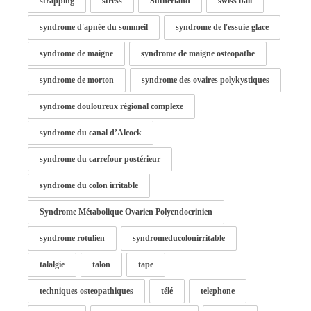
strapping
stress
Sutherland
swiss ball
syndrome d'apnée du sommeil
syndrome de l'essuie-glace
syndrome de maigne
syndrome de maigne osteopathe
syndrome de morton
syndrome des ovaires polykystiques
syndrome douloureux régional complexe
syndrome du canal d’Alcock
syndrome du carrefour postérieur
syndrome du colon irritable
Syndrome Métabolique Ovarien Polyendocrinien
syndrome rotulien
syndromeducolonirritable
talalgie
talon
tape
techniques osteopathiques
télé
telephone