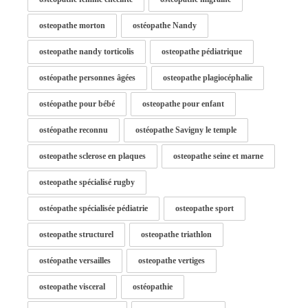
osteopathe morton
ostéopathe Nandy
osteopathe nandy torticolis
osteopathe pédiatrique
ostéopathe personnes âgées
osteopathe plagiocéphalie
ostéopathe pour bébé
osteopathe pour enfant
ostéopathe reconnu
ostéopathe Savigny le temple
osteopathe sclerose en plaques
osteopathe seine et marne
osteopathe spécialisé rugby
ostéopathe spécialisée pédiatrie
osteopathe sport
osteopathe structurel
osteopathe triathlon
ostéopathe versailles
osteopathe vertiges
osteopathe visceral
ostéopathie