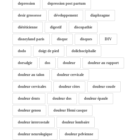
depression
depression post partum
desir grossesse
développement
diaphragme
diététicienne
digestif
discopathie
disneyland paris
disque
disques
DIV
dodo
doigt de pied
dolichocéphalie
dorsalgie
dos
douleur
douleur au rapport
douleur au talon
douleur cervicale
douleur cervicales
douleur côtes
douleur coude
douleur dents
douleur dos
douleur épaule
douleur genou
douleur Hemi casque
douleur intercostale
douleur lombaire
douleur neurologique
douleur pelvienne