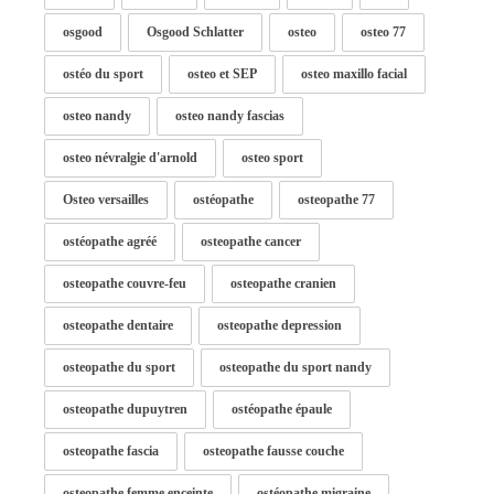
osgood
Osgood Schlatter
osteo
osteo 77
ostéo du sport
osteo et SEP
osteo maxillo facial
osteo nandy
osteo nandy fascias
osteo névralgie d'arnold
osteo sport
Osteo versailles
ostéopathe
osteopathe 77
ostéopathe agréé
osteopathe cancer
osteopathe couvre-feu
osteopathe cranien
osteopathe dentaire
osteopathe depression
osteopathe du sport
osteopathe du sport nandy
osteopathe dupuytren
ostéopathe épaule
osteopathe fascia
osteopathe fausse couche
osteopathe femme enceinte
ostéopathe migraine