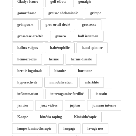
Gladys Faure
golf elbow
gonalgie
gonarthrose
graisse abdominale
grimpe
grimpeurs
gros orteil dévié
grossesse
grossesse arrêtée
gyneco
half ironman
hallux valgus
haltérophilie
hand spinner
hemorroides
hernie
hernie discale
hernie inguinale
histoire
hormone
hyperactivité
immobilisation
infertilité
inflammation
interrogatoire fertilité
intestin
janvier
jeux vidéos
jujitsu
jumeau interne
K-tape
kinésio taping
Kinésithérapie
lampe luminotherapie
langage
lavage nez