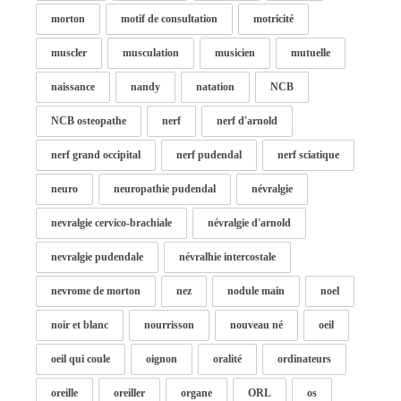
morton
motif de consultation
motricité
muscler
musculation
musicien
mutuelle
naissance
nandy
natation
NCB
NCB osteopathe
nerf
nerf d'arnold
nerf grand occipital
nerf pudendal
nerf sciatique
neuro
neuropathie pudendal
névralgie
nevralgie cervico-brachiale
névralgie d'arnold
nevralgie pudendale
névralhie intercostale
nevrome de morton
nez
nodule main
noel
noir et blanc
nourrisson
nouveau né
oeil
oeil qui coule
oignon
oralité
ordinateurs
oreille
oreiller
organe
ORL
os