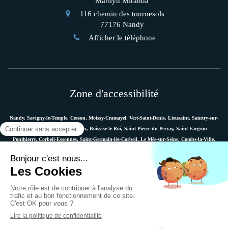
Marilyn Miranda
116 chemin des tournesols
77176
Nandy
Afficher le téléphone
Zone d'accessibilité
Nandy, Savigny-le-Temple, Cesson, Moissy-Cramayel, Vert-Saint-Denis, Lieusaint, Saintry-sur-
Seine, Le Coudray-Montceaux, Boissise-le-Roi, Saint-Pierre-du-Perray, Saint-Fargeau-
Ponthierry, Corbeil-Essonnes, Saint-Germain-lès-Corbeil, Le Mée-sur-Seine, Combs-la-Ville,
Vaux-le-Pénil, Melun, Villabé, Dammarie-les-Lys, Quincy-sous-Sénart, Étiolles, Évry, Mennecy,
Boussy-Saint-Antoine, etc.
Plan du site
Mentions légales
Ostéopathe Versailles
© 2018 - Marie Messager - Ostéopathe à Nandy -