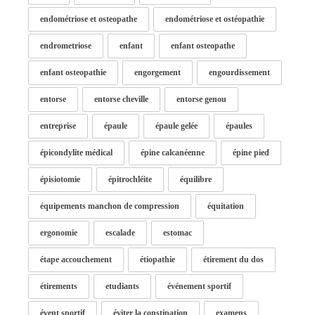
endométriose et osteopathe
endométriose et ostéopathie
endrometriose
enfant
enfant osteopathe
enfant osteopathie
engorgement
engourdissement
entorse
entorse cheville
entorse genou
entreprise
épaule
épaule gelée
épaules
épicondylite médical
épine calcanéenne
épine pied
épisiotomie
épitrochléite
équilibre
équipements manchon de compression
équitation
ergonomie
escalade
estomac
étape accouchement
étiopathie
étirement du dos
étirements
etudiants
événement sportif
évent sportif
éviter la constipation
examens