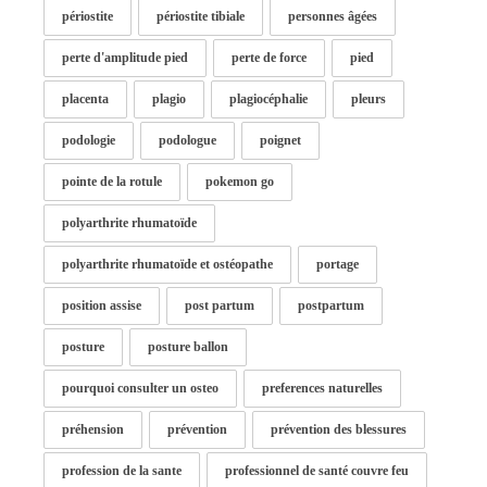
périostite
périostite tibiale
personnes âgées
perte d'amplitude pied
perte de force
pied
placenta
plagio
plagiocéphalie
pleurs
podologie
podologue
poignet
pointe de la rotule
pokemon go
polyarthrite rhumatoïde
polyarthrite rhumatoïde et ostéopathe
portage
position assise
post partum
postpartum
posture
posture ballon
pourquoi consulter un osteo
preferences naturelles
préhension
prévention
prévention des blessures
profession de la sante
professionnel de santé couvre feu