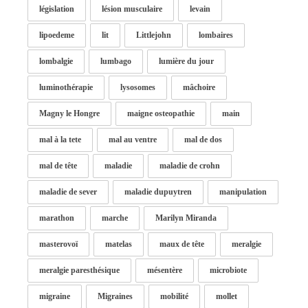
législation
lésion musculaire
levain
lipoedeme
lit
Littlejohn
lombaires
lombalgie
lumbago
lumière du jour
luminothérapie
lysosomes
mâchoire
Magny le Hongre
maigne osteopathie
main
mal à la tete
mal au ventre
mal de dos
mal de tête
maladie
maladie de crohn
maladie de sever
maladie dupuytren
manipulation
marathon
marche
Marilyn Miranda
masterovoï
matelas
maux de tête
meralgie
meralgie paresthésique
mésentère
microbiote
migraine
Migraines
mobilité
mollet