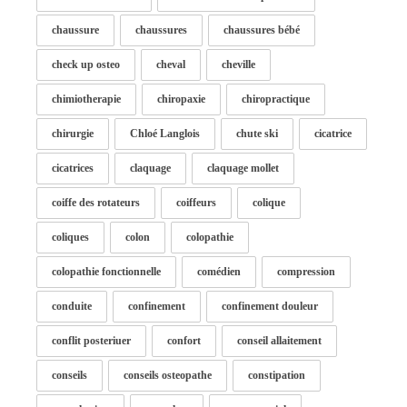
chaussure
chaussures
chaussures bébé
check up osteo
cheval
cheville
chimiotherapie
chiropaxie
chiropractique
chirurgie
Chloé Langlois
chute ski
cicatrice
cicatrices
claquage
claquage mollet
coiffe des rotateurs
coiffeurs
colique
coliques
colon
colopathie
colopathie fonctionnelle
comédien
compression
conduite
confinement
confinement douleur
conflit posteriuer
confort
conseil allaitement
conseils
conseils osteopathe
constipation