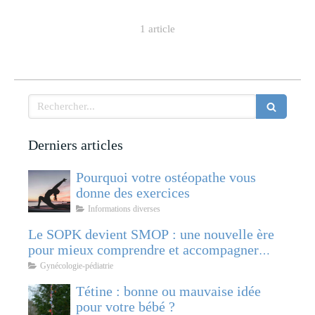
1 article
Rechercher
Derniers articles
Pourquoi votre ostéopathe vous
donne des exercices
Informations diverses
Le SOPK devient SMOP : une nouvelle ère
pour mieux comprendre et accompagner
cette pathologie féminine
Gynécologie-pédiatrie
Tétine : bonne ou mauvaise idée
pour votre bébé ?