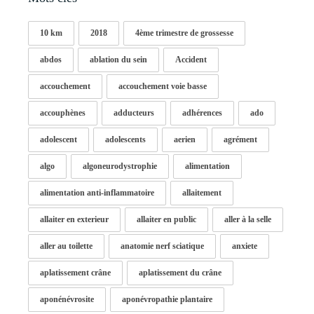
10 km
2018
4ème trimestre de grossesse
abdos
ablation du sein
Accident
accouchement
accouchement voie basse
accouphènes
adducteurs
adhérences
ado
adolescent
adolescents
aerien
agrément
algo
algoneurodystrophie
alimentation
alimentation anti-inflammatoire
allaitement
allaiter en exterieur
allaiter en public
aller à la selle
aller au toilette
anatomie nerf sciatique
anxiete
aplatissement crâne
aplatissement du crâne
aponénévrosite
aponévropathie plantaire