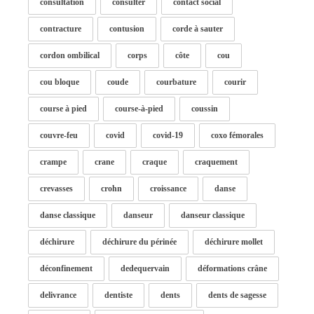
consultation
consulter
contact social
contracture
contusion
corde à sauter
cordon ombilical
corps
côte
cou
cou bloque
coude
courbature
courir
course à pied
course-à-pied
coussin
couvre-feu
covid
covid-19
coxo fémorales
crampe
crane
craque
craquement
crevasses
crohn
croissance
danse
danse classique
danseur
danseur classique
déchirure
déchirure du périnée
déchirure mollet
déconfinement
dedequervain
déformations crâne
delivrance
dentiste
dents
dents de sagesse