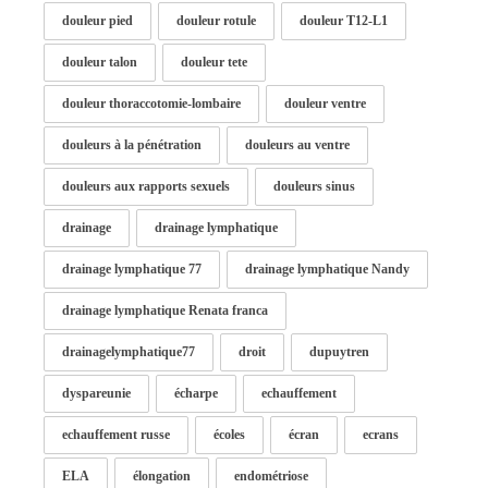
douleur pied
douleur rotule
douleur T12-L1
douleur talon
douleur tete
douleur thoraccotomie-lombaire
douleur ventre
douleurs à la pénétration
douleurs au ventre
douleurs aux rapports sexuels
douleurs sinus
drainage
drainage lymphatique
drainage lymphatique 77
drainage lymphatique Nandy
drainage lymphatique Renata franca
drainagelymphatique77
droit
dupuytren
dyspareunie
écharpe
echauffement
echauffement russe
écoles
écran
ecrans
ELA
élongation
endométriose