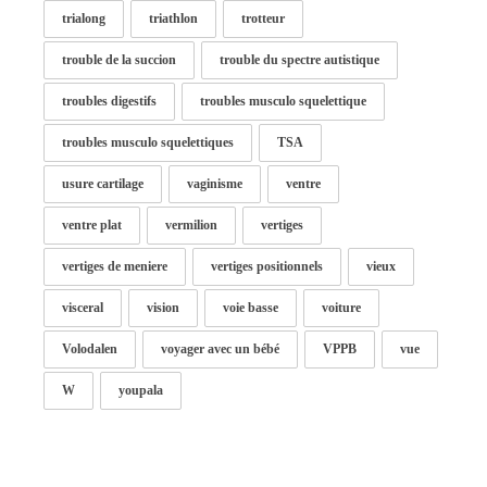
trialong
triathlon
trotteur
trouble de la succion
trouble du spectre autistique
troubles digestifs
troubles musculo squelettique
troubles musculo squelettiques
TSA
usure cartilage
vaginisme
ventre
ventre plat
vermilion
vertiges
vertiges de meniere
vertiges positionnels
vieux
visceral
vision
voie basse
voiture
Volodalen
voyager avec un bébé
VPPB
vue
W
youpala