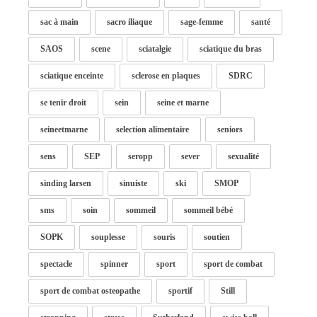
sac à main
sacro iliaque
sage-femme
santé
SAOS
scene
sciatalgie
sciatique du bras
sciatique enceinte
sclerose en plaques
SDRC
se tenir droit
sein
seine et marne
seineetmarne
selection alimentaire
seniors
sens
SEP
seropp
sever
sexualité
sinding larsen
sinuiste
ski
SMOP
sms
soin
sommeil
sommeil bébé
SOPK
souplesse
souris
soutien
spectacle
spinner
sport
sport de combat
sport de combat osteopathe
sportif
Still