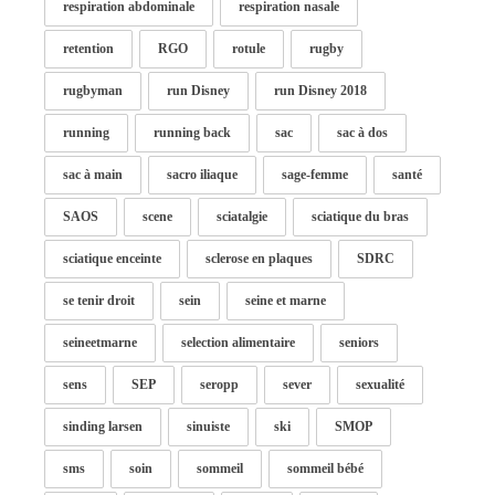
respiration abdominale
respiration nasale
retention
RGO
rotule
rugby
rugbyman
run Disney
run Disney 2018
running
running back
sac
sac à dos
sac à main
sacro iliaque
sage-femme
santé
SAOS
scene
sciatalgie
sciatique du bras
sciatique enceinte
sclerose en plaques
SDRC
se tenir droit
sein
seine et marne
seineetmarne
selection alimentaire
seniors
sens
SEP
seropp
sever
sexualité
sinding larsen
sinuiste
ski
SMOP
sms
soin
sommeil
sommeil bébé