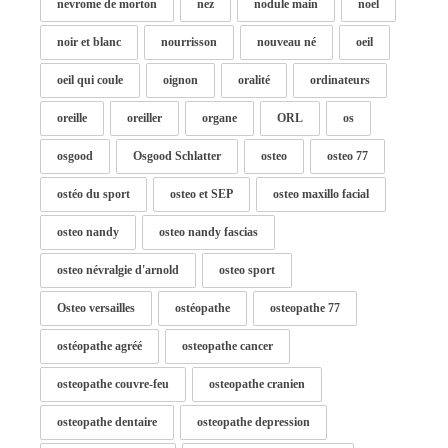
nevrome de morton
nez
nodule main
noel
noir et blanc
nourrisson
nouveau né
oeil
oeil qui coule
oignon
oralité
ordinateurs
oreille
oreiller
organe
ORL
os
osgood
Osgood Schlatter
osteo
osteo 77
ostéo du sport
osteo et SEP
osteo maxillo facial
osteo nandy
osteo nandy fascias
osteo névralgie d'arnold
osteo sport
Osteo versailles
ostéopathe
osteopathe 77
ostéopathe agréé
osteopathe cancer
osteopathe couvre-feu
osteopathe cranien
osteopathe dentaire
osteopathe depression