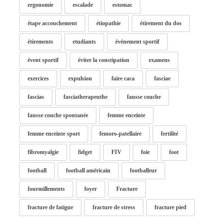
ergonomie
escalade
estomac
étape accouchement
étiopathie
étirement du dos
étirements
etudiants
événement sportif
évent sportif
éviter la constipation
examens
exercices
expulsion
faire caca
fasciae
fascias
fasciatherapeuthe
fausse couche
fausse couche spontanée
femme enceinte
femme enceinte sport
femoro-patellaire
fertilité
fibromyalgie
fidget
FIV
foie
foot
football
football américain
footballeur
fourmillements
foyer
Fracture
fracture de fatigue
fracture de stress
fracture pied