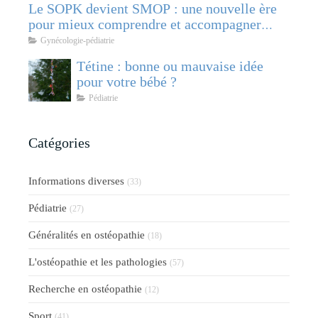
Le SOPK devient SMOP : une nouvelle ère
pour mieux comprendre et accompagner
cette pathologie féminine
Gynécologie-pédiatrie
Tétine : bonne ou mauvaise idée
pour votre bébé ?
Pédiatrie
Catégories
Informations diverses
(33)
Pédiatrie
(27)
Généralités en ostéopathie
(18)
L'ostéopathie et les pathologies
(57)
Recherche en ostéopathie
(12)
Sport
(41)