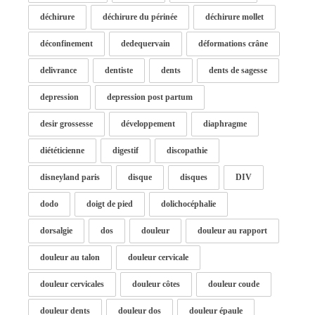
déchirure
déchirure du périnée
déchirure mollet
déconfinement
dedequervain
déformations crâne
delivrance
dentiste
dents
dents de sagesse
depression
depression post partum
desir grossesse
développement
diaphragme
diététicienne
digestif
discopathie
disneyland paris
disque
disques
DIV
dodo
doigt de pied
dolichocéphalie
dorsalgie
dos
douleur
douleur au rapport
douleur au talon
douleur cervicale
douleur cervicales
douleur côtes
douleur coude
douleur dents
douleur dos
douleur épaule