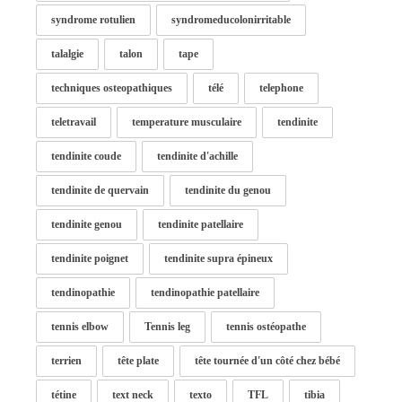
syndrome rotulien
syndromeducolonirritable
talalgie
talon
tape
techniques osteopathiques
télé
telephone
teletravail
temperature musculaire
tendinite
tendinite coude
tendinite d'achille
tendinite de quervain
tendinite du genou
tendinite genou
tendinite patellaire
tendinite poignet
tendinite supra épineux
tendinopathie
tendinopathie patellaire
tennis elbow
Tennis leg
tennis ostéopathe
terrien
tête plate
tête tournée d'un côté chez bébé
tétine
text neck
texto
TFL
tibia