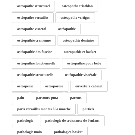
osteopathe structurel
osteopathe triathlon
ostéopathe versailles
osteopathe vertiges
osteopathe visceral
ostéopathie
ostéopathie cranienne
ostéopathie dentaire
ostéopathie des fasciae
osteopathie et basket
ostéopathie fonctionnelle
ostéopathie pour bébé
ostéopathie structurelle
ostéopathie viscérale
ostéopénie
ostéoporose
ouverture cabinet
pain
parcours pma
parents
paris versailles mantes à la marche
partiels
pathologie
pathologie de croissance de l'enfant
pathologie main
pathologies basket