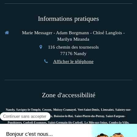
Informations pratiques
Marie Messager - Adam Borgmann - Chloé Langlois -
Marilyn Miranda
116 chemin des tournesols
77176
Nandy
Afficher le téléphone
Zone d'accessibilité
Nandy, Savigny-le-Temple, Cesson, Moissy-Cramayel, Vert-Saint-Denis, Lieusaint, Saintry-sur-
Seine, Le Coudray-Montceaux, Boissise-le-Roi, Saint-Pierre-du-Perray, Saint-Fargeau-
Ponthierry, Corbeil-Essonnes, Saint-Germain-lès-Corbeil, Le Mée-sur-Seine, Combs-la-Ville,
Vaux-le-Pénil, Melun, Villabé, Dammarie-les-Lys, Quincy-sous-Sénart, Étiolles, Évry, Mennecy,
Boussy-Saint-Antoine, etc.