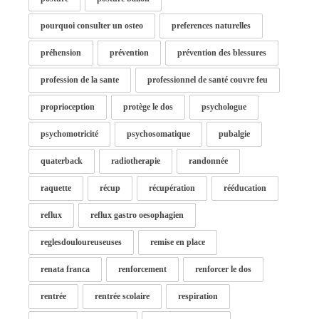
pourquoi consulter un osteo
preferences naturelles
préhension
prévention
prévention des blessures
profession de la sante
professionnel de santé couvre feu
proprioception
protège le dos
psychologue
psychomotricité
psychosomatique
pubalgie
quaterback
radiotherapie
randonnée
raquette
récup
récupération
rééducation
reflux
reflux gastro oesophagien
reglesdouloureuseuses
remise en place
renata franca
renforcement
renforcer le dos
rentrée
rentrée scolaire
respiration