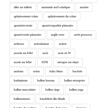
aller au toilette
anatomie nerf sciatique
anxiete
aplatissement crâne
aplatissement du crâne
aponénévrosite
aponévropathie plantaire
aponévrosite plantaire
argile verte
arrêt grossesse
arthrose
articulations
artiste
asseoir un bébé
assis
assis en W
assoir un bébé
ATM
attraper un objet
autisme
avion
baby blues
bactérie
badminton
ballon bureau
ballon entreprise
ballon musculaire
ballon siege
ballon yoga
ballonements
bandelette ilio tibiale