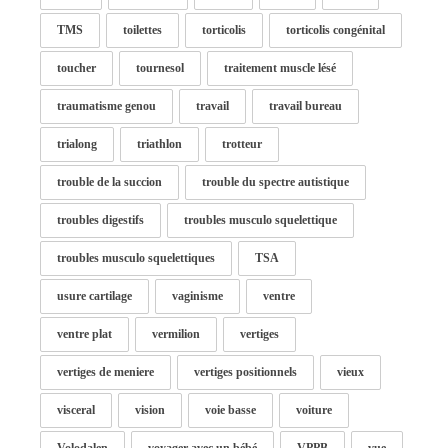
TMS
toilettes
torticolis
torticolis congénital
toucher
tournesol
traitement muscle lésé
traumatisme genou
travail
travail bureau
trialong
triathlon
trotteur
trouble de la succion
trouble du spectre autistique
troubles digestifs
troubles musculo squelettique
troubles musculo squelettiques
TSA
usure cartilage
vaginisme
ventre
ventre plat
vermilion
vertiges
vertiges de meniere
vertiges positionnels
vieux
visceral
vision
voie basse
voiture