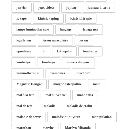
janvier
jeux vidéos
jujitsu
jumeau interne
K-tape
kinésio taping
Kinésithérapie
lampe luminotherapie
langage
lavage nez
législation
lésion musculaire
levain
lipoedeme
lit
Littlejohn
lombaires
lombalgie
lumbago
lumière du jour
luminothérapie
lysosomes
mâchoire
Magny le Hongre
maigne osteopathie
main
mal à la tete
mal au ventre
mal de dos
mal de tête
maladie
maladie de crohn
maladie de sever
maladie dupuytren
manipulation
marathon
marche
Marilyn Miranda