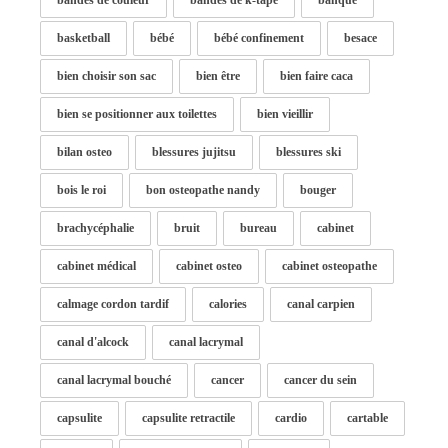
bandes de couleur
bandes de k-tape
banque
basketball
bébé
bébé confinement
besace
bien choisir son sac
bien être
bien faire caca
bien se positionner aux toilettes
bien vieillir
bilan osteo
blessures jujitsu
blessures ski
bois le roi
bon osteopathe nandy
bouger
brachycéphalie
bruit
bureau
cabinet
cabinet médical
cabinet osteo
cabinet osteopathe
calmage cordon tardif
calories
canal carpien
canal d'alcock
canal lacrymal
canal lacrymal bouché
cancer
cancer du sein
capsulite
capsulite retractile
cardio
cartable