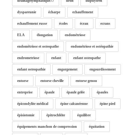
drainagelymphatique77
droit
dupuytren
dyspareunie
écharpe
echauffement
echauffement russe
écoles
écran
ecrans
ELA
élongation
endométriose
endométriose et osteopathe
endométriose et ostéopathie
endrometriose
enfant
enfant osteopathe
enfant osteopathie
engorgement
engourdissement
entorse
entorse cheville
entorse genou
entreprise
épaule
épaule gelée
épaules
épicondylite médical
épine calcanéenne
épine pied
épisiotomie
épitrochléite
équilibre
équipements manchon de compression
équitation