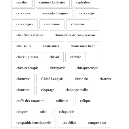
cavalier
ceinture lombaire
cephalées
cervicales
cervicales bloques
cervicalgie
cervicalgies
cesarienne
chanteur
chauffeurs routier
chaussettes de compression
chaussure
chaussures
chaussures bébé
check up osteo
cheval
cheville
chimiotherapie
chiropaxie
chiropractique
chirurgie
Chloé Langlois
chute ski
cicatrice
cicatrices
claquage
claquage mollet
coiffe des rotateurs
coiffeurs
colique
coliques
colon
colopathie
colopathie fonctionnelle
comédien
compression