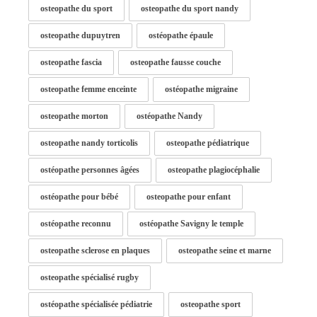
osteopathe du sport
osteopathe du sport nandy
osteopathe dupuytren
ostéopathe épaule
osteopathe fascia
osteopathe fausse couche
osteopathe femme enceinte
ostéopathe migraine
osteopathe morton
ostéopathe Nandy
osteopathe nandy torticolis
osteopathe pédiatrique
ostéopathe personnes âgées
osteopathe plagiocéphalie
ostéopathe pour bébé
osteopathe pour enfant
ostéopathe reconnu
ostéopathe Savigny le temple
osteopathe sclerose en plaques
osteopathe seine et marne
osteopathe spécialisé rugby
ostéopathe spécialisée pédiatrie
osteopathe sport