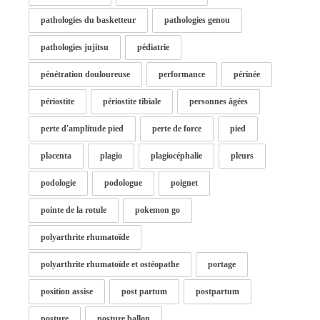
pathologies du basketteur
pathologies genou
pathologies jujitsu
pédiatrie
pénétration douloureuse
performance
périnée
périostite
périostite tibiale
personnes âgées
perte d'amplitude pied
perte de force
pied
placenta
plagio
plagiocéphalie
pleurs
podologie
podologue
poignet
pointe de la rotule
pokemon go
polyarthrite rhumatoïde
polyarthrite rhumatoïde et ostéopathe
portage
position assise
post partum
postpartum
posture
posture ballon