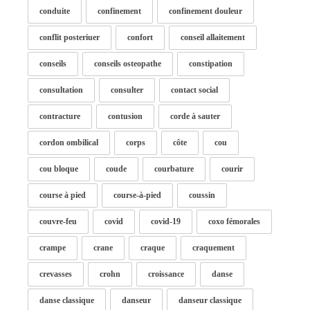
conduite
confinement
confinement douleur
conflit posteriuer
confort
conseil allaitement
conseils
conseils osteopathe
constipation
consultation
consulter
contact social
contracture
contusion
corde à sauter
cordon ombilical
corps
côte
cou
cou bloque
coude
courbature
courir
course à pied
course-à-pied
coussin
couvre-feu
covid
covid-19
coxo fémorales
crampe
crane
craque
craquement
crevasses
crohn
croissance
danse
danse classique
danseur
danseur classique