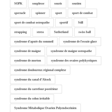
SOPK
souplesse
souris
soutien
spectacle
spinner
sport
sport de combat
sport de combat osteopathe
sportif
Still
strapping
stress
Sutherland
swiss ball
syndrome d'apnée du sommeil
syndrome de l'essuie-glace
syndrome de maigne
syndrome de maigne osteopathe
syndrome de morton
syndrome des ovaires polykystiques
syndrome douloureux régional complexe
syndrome du canal d’Alcock
syndrome du carrefour postérieur
syndrome du colon irritable
Syndrome Métabolique Ovarien Polyendocrinien