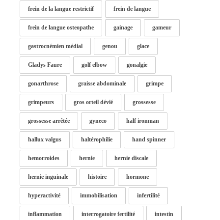
frein de la langue restrictif
frein de langue
frein de langue osteopathe
gainage
gameur
gastrocnémien médial
genou
glace
Gladys Faure
golf elbow
gonalgie
gonarthrose
graisse abdominale
grimpe
grimpeurs
gros orteil dévié
grossesse
grossesse arrêtée
gyneco
half ironman
hallux valgus
haltérophilie
hand spinner
hemorroides
hernie
hernie discale
hernie inguinale
histoire
hormone
hyperactivité
immobilisation
infertilité
inflammation
interrogatoire fertilité
intestin