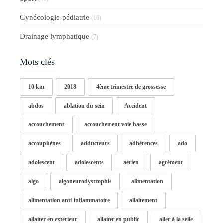
Gynécologie-pédiatrie
(16)
Drainage lymphatique
(7)
Mots clés
10 km
2018
4ème trimestre de grossesse
abdos
ablation du sein
Accident
accouchement
accouchement voie basse
accouphènes
adducteurs
adhérences
ado
adolescent
adolescents
aerien
agrément
algo
algoneurodystrophie
alimentation
alimentation anti-inflammatoire
allaitement
allaiter en exterieur
allaiter en public
aller à la selle