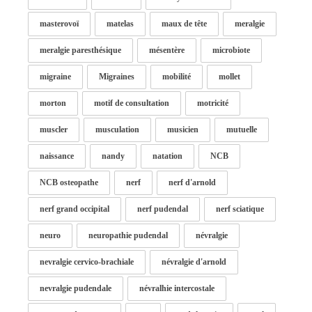
masterovoï
matelas
maux de tête
meralgie
meralgie paresthésique
mésentère
microbiote
migraine
Migraines
mobilité
mollet
morton
motif de consultation
motricité
muscler
musculation
musicien
mutuelle
naissance
nandy
natation
NCB
NCB osteopathe
nerf
nerf d'arnold
nerf grand occipital
nerf pudendal
nerf sciatique
neuro
neuropathie pudendal
névralgie
nevralgie cervico-brachiale
névralgie d'arnold
nevralgie pudendale
névralhie intercostale