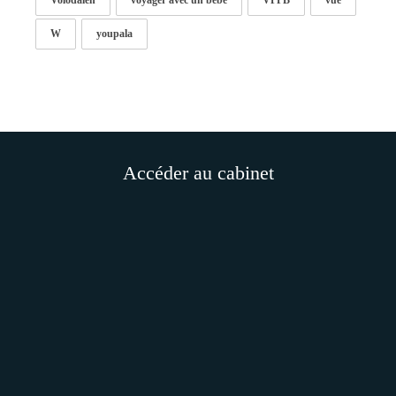
Volodalen
voyager avec un bébé
VPPB
vue
W
youpala
Accéder au cabinet