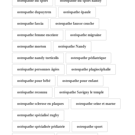
osteopathe du sport
osteopathe du sport nandy
osteopathe dupuytren
ostéopathe épaule
osteopathe fascia
osteopathe fausse couche
osteopathe femme enceinte
ostéopathe migraine
osteopathe morton
ostéopathe Nandy
osteopathe nandy torticolis
osteopathe pédiatrique
ostéopathe personnes âgées
osteopathe plagiocéphalie
ostéopathe pour bébé
osteopathe pour enfant
ostéopathe reconnu
ostéopathe Savigny le temple
osteopathe sclerose en plaques
osteopathe seine et marne
osteopathe spécialisé rugby
ostéopathe spécialisée pédiatrie
osteopathe sport