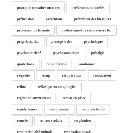
pourquoi consulter un osteo
preferences naturelles
préhension
prévention
prévention des blessures
profession de la sante
professionnel de santé couvre feu
proprioception
protège le dos
psychologue
psychomotricité
psychosomatique
pubalgie
quaterback
radiotherapie
randonnée
raquette
récup
récupération
rééducation
reflux
reflux gastro oesophagien
reglesdouloureuseuses
remise en place
renata franca
renforcement
renforcer le dos
rentrée
rentrée scolaire
respiration
respiration abdominale
respiration nasale