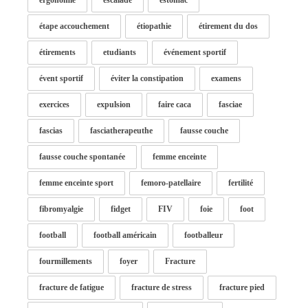
ergonomie
escalade
estomac
étape accouchement
étiopathie
étirement du dos
étirements
etudiants
événement sportif
évent sportif
éviter la constipation
examens
exercices
expulsion
faire caca
fasciae
fascias
fasciatherapeuthe
fausse couche
fausse couche spontanée
femme enceinte
femme enceinte sport
femoro-patellaire
fertilité
fibromyalgie
fidget
FIV
foie
foot
football
football américain
footballeur
fourmillements
foyer
Fracture
fracture de fatigue
fracture de stress
fracture pied