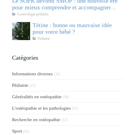
Le SOPK devient SMOP : une nouvelle ère
pour mieux comprendre et accompagner
cette pathologie féminine
Gynécologie-pédiatrie
Tétine : bonne ou mauvaise idée
pour votre bébé ?
Pédiatrie
Catégories
Informations diverses
(33)
Pédiatrie
(27)
Généralités en ostéopathie
(18)
L'ostéopathie et les pathologies
(57)
Recherche en ostéopathie
(12)
Sport
(41)