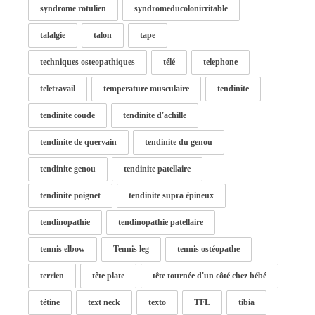
syndrome rotulien
syndromeducolonirritable
talalgie
talon
tape
techniques osteopathiques
télé
telephone
teletravail
temperature musculaire
tendinite
tendinite coude
tendinite d'achille
tendinite de quervain
tendinite du genou
tendinite genou
tendinite patellaire
tendinite poignet
tendinite supra épineux
tendinopathie
tendinopathie patellaire
tennis elbow
Tennis leg
tennis ostéopathe
terrien
tête plate
tête tournée d'un côté chez bébé
tétine
text neck
texto
TFL
tibia