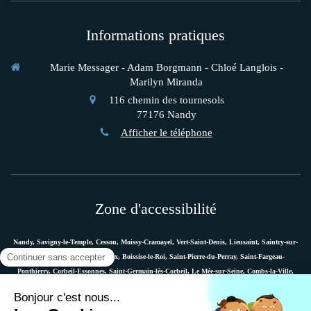
Informations pratiques
Marie Messager - Adam Borgmann - Chloé Langlois -
Marilyn Miranda
116 chemin des tournesols
77176
Nandy
Afficher le téléphone
Zone d'accessibilité
Nandy, Savigny-le-Temple, Cesson, Moissy-Cramayel, Vert-Saint-Denis, Lieusaint, Saintry-sur-
Seine, Le Coudray-Montceaux, Boissise-le-Roi, Saint-Pierre-du-Perray, Saint-Fargeau-
Ponthierry, Corbeil-Essonnes, Saint-Germain-lès-Corbeil, Le Mée-sur-Seine, Combs-la-Ville,
Vaux-le-Pénil, Melun, Villabé, Dammarie-les-Lys, Quincy-sous-Sénart, Étiolles, Évry, Mennecy,
Boussy-Saint-Antoine, etc.