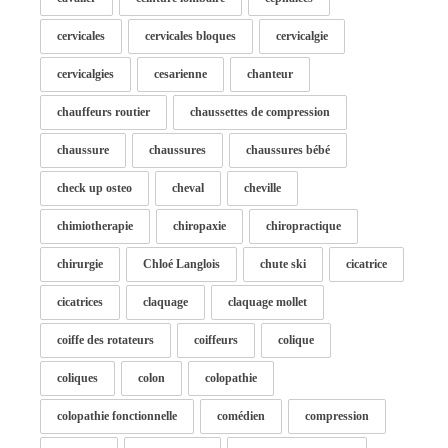
cervicales
cervicales bloques
cervicalgie
cervicalgies
cesarienne
chanteur
chauffeurs routier
chaussettes de compression
chaussure
chaussures
chaussures bébé
check up osteo
cheval
cheville
chimiotherapie
chiropaxie
chiropractique
chirurgie
Chloé Langlois
chute ski
cicatrice
cicatrices
claquage
claquage mollet
coiffe des rotateurs
coiffeurs
colique
coliques
colon
colopathie
colopathie fonctionnelle
comédien
compression