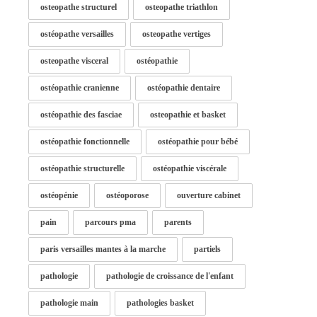
osteopathe structurel
osteopathe triathlon
ostéopathe versailles
osteopathe vertiges
osteopathe visceral
ostéopathie
ostéopathie cranienne
ostéopathie dentaire
ostéopathie des fasciae
osteopathie et basket
ostéopathie fonctionnelle
ostéopathie pour bébé
ostéopathie structurelle
ostéopathie viscérale
ostéopénie
ostéoporose
ouverture cabinet
pain
parcours pma
parents
paris versailles mantes à la marche
partiels
pathologie
pathologie de croissance de l'enfant
pathologie main
pathologies basket