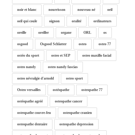
noir et blanc
nourrisson
nouveau né
oeil
oeil qui coule
oignon
oralité
ordinateurs
oreille
oreiller
organe
ORL
os
osgood
Osgood Schlatter
osteo
osteo 77
ostéo du sport
osteo et SEP
osteo maxillo facial
osteo nandy
osteo nandy fascias
osteo névralgie d'arnold
osteo sport
Osteo versailles
ostéopathe
osteopathe 77
ostéopathe agréé
osteopathe cancer
osteopathe couvre-feu
osteopathe cranien
osteopathe dentaire
osteopathe depression