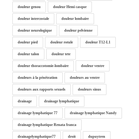
douleur genou
douleur Hemi casque
douleur intercostale
douleur lombaire
douleur neurologique
douleur pelvienne
douleur pied
douleur rotule
douleur T12-L1
douleur talon
douleur tete
douleur thoraccotomie-lombaire
douleur ventre
douleurs à la pénétration
douleurs au ventre
douleurs aux rapports sexuels
douleurs sinus
drainage
drainage lymphatique
drainage lymphatique 77
drainage lymphatique Nandy
drainage lymphatique Renata franca
drainagelymphatique77
droit
dupuytren