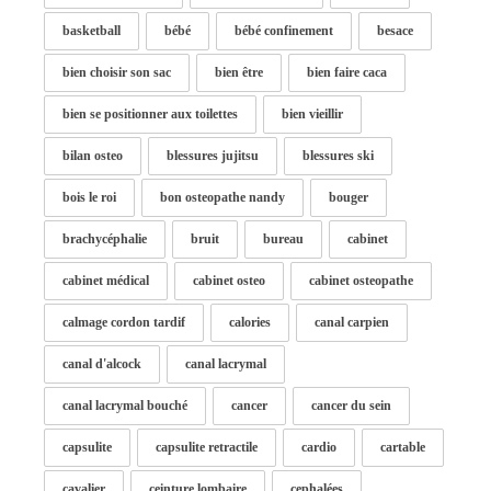
basketball
bébé
bébé confinement
besace
bien choisir son sac
bien être
bien faire caca
bien se positionner aux toilettes
bien vieillir
bilan osteo
blessures jujitsu
blessures ski
bois le roi
bon osteopathe nandy
bouger
brachycéphalie
bruit
bureau
cabinet
cabinet médical
cabinet osteo
cabinet osteopathe
calmage cordon tardif
calories
canal carpien
canal d'alcock
canal lacrymal
canal lacrymal bouché
cancer
cancer du sein
capsulite
capsulite retractile
cardio
cartable
cavalier
ceinture lombaire
cephalées