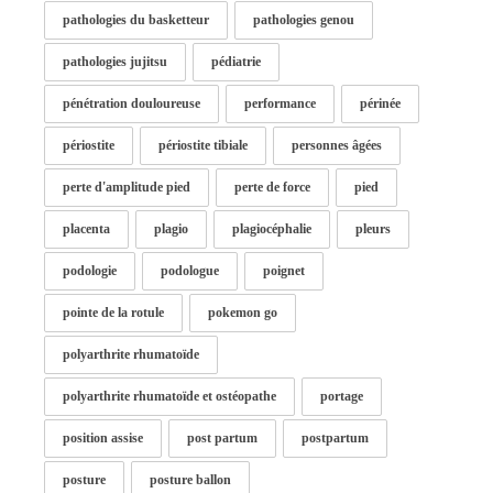
pathologies du basketteur
pathologies genou
pathologies jujitsu
pédiatrie
pénétration douloureuse
performance
périnée
périostite
périostite tibiale
personnes âgées
perte d'amplitude pied
perte de force
pied
placenta
plagio
plagiocéphalie
pleurs
podologie
podologue
poignet
pointe de la rotule
pokemon go
polyarthrite rhumatoïde
polyarthrite rhumatoïde et ostéopathe
portage
position assise
post partum
postpartum
posture
posture ballon