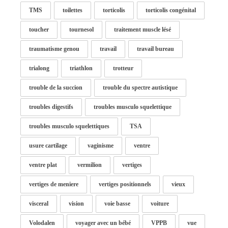
TMS
toilettes
torticolis
torticolis congénital
toucher
tournesol
traitement muscle lésé
traumatisme genou
travail
travail bureau
trialong
triathlon
trotteur
trouble de la succion
trouble du spectre autistique
troubles digestifs
troubles musculo squelettique
troubles musculo squelettiques
TSA
usure cartilage
vaginisme
ventre
ventre plat
vermilion
vertiges
vertiges de meniere
vertiges positionnels
vieux
visceral
vision
voie basse
voiture
Volodalen
voyager avec un bébé
VPPB
vue