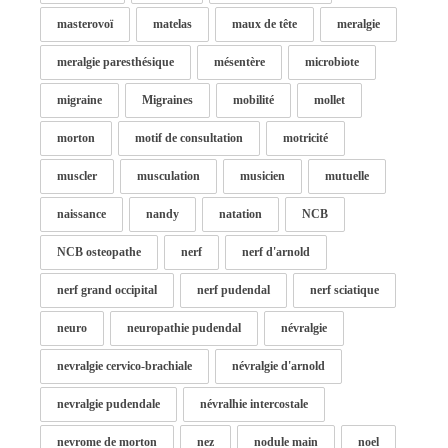
masterovoï
matelas
maux de tête
meralgie
meralgie paresthésique
mésentère
microbiote
migraine
Migraines
mobilité
mollet
morton
motif de consultation
motricité
muscler
musculation
musicien
mutuelle
naissance
nandy
natation
NCB
NCB osteopathe
nerf
nerf d'arnold
nerf grand occipital
nerf pudendal
nerf sciatique
neuro
neuropathie pudendal
névralgie
nevralgie cervico-brachiale
névralgie d'arnold
nevralgie pudendale
névralhie intercostale
nevrome de morton
nez
nodule main
noel