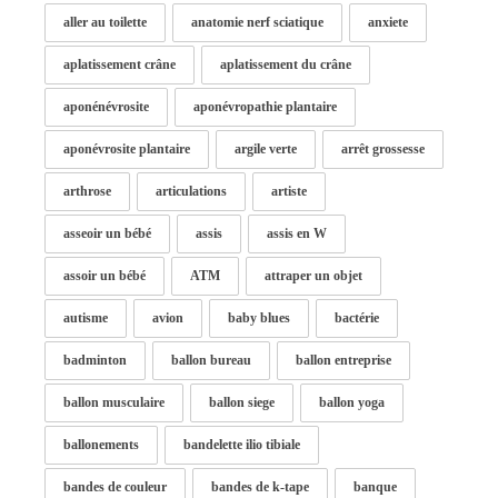
aller au toilette
anatomie nerf sciatique
anxiete
aplatissement crâne
aplatissement du crâne
aponénévrosite
aponévropathie plantaire
aponévrosite plantaire
argile verte
arrêt grossesse
arthrose
articulations
artiste
asseoir un bébé
assis
assis en W
assoir un bébé
ATM
attraper un objet
autisme
avion
baby blues
bactérie
badminton
ballon bureau
ballon entreprise
ballon musculaire
ballon siege
ballon yoga
ballonements
bandelette ilio tibiale
bandes de couleur
bandes de k-tape
banque