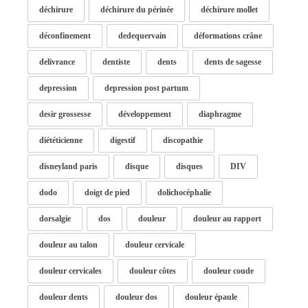
déchirure
déchirure du périnée
déchirure mollet
déconfinement
dedequervain
déformations crâne
delivrance
dentiste
dents
dents de sagesse
depression
depression post partum
desir grossesse
développement
diaphragme
diététicienne
digestif
discopathie
disneyland paris
disque
disques
DIV
dodo
doigt de pied
dolichocéphalie
dorsalgie
dos
douleur
douleur au rapport
douleur au talon
douleur cervicale
douleur cervicales
douleur côtes
douleur coude
douleur dents
douleur dos
douleur épaule