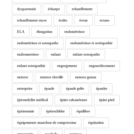
dyspareunie
écharpe
echauffement
echauffement russe
écoles
écran
ecrans
ELA
élongation
endométriose
endométriose et osteopathe
endométriose et ostéopathie
endrometriose
enfant
enfant osteopathe
enfant osteopathie
engorgement
engourdissement
entorse
entorse cheville
entorse genou
entreprise
épaule
épaule gelée
épaules
épicondylite médical
épine calcanéenne
épine pied
épisiotomie
épitrochléite
équilibre
équipements manchon de compression
équitation