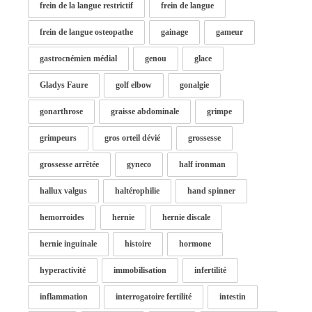
frein de la langue restrictif
frein de langue
frein de langue osteopathe
gainage
gameur
gastrocnémien médial
genou
glace
Gladys Faure
golf elbow
gonalgie
gonarthrose
graisse abdominale
grimpe
grimpeurs
gros orteil dévié
grossesse
grossesse arrêtée
gyneco
half ironman
hallux valgus
haltérophilie
hand spinner
hemorroides
hernie
hernie discale
hernie inguinale
histoire
hormone
hyperactivité
immobilisation
infertilité
inflammation
interrogatoire fertilité
intestin