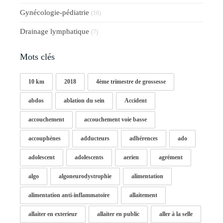
Gynécologie-pédiatrie
(16)
Drainage lymphatique
(7)
Mots clés
10 km
2018
4ème trimestre de grossesse
abdos
ablation du sein
Accident
accouchement
accouchement voie basse
accouphènes
adducteurs
adhérences
ado
adolescent
adolescents
aerien
agrément
algo
algoneurodystrophie
alimentation
alimentation anti-inflammatoire
allaitement
allaiter en exterieur
allaiter en public
aller à la selle