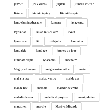
janvier
jeux vidéos
jujitsu
jumeau interne
K-tape
kinésio taping
Kinésithérapie
lampe luminotherapie
langage
lavage nez
législation
lésion musculaire
levain
lipoedeme
lit
Littlejohn
lombaires
lombalgie
lumbago
lumière du jour
luminothérapie
lysosomes
mâchoire
Magny le Hongre
maigne osteopathie
main
mal à la tete
mal au ventre
mal de dos
mal de tête
maladie
maladie de crohn
maladie de sever
maladie dupuytren
manipulation
marathon
marche
Marilyn Miranda