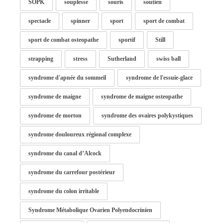
SOPK
souplesse
souris
soutien
spectacle
spinner
sport
sport de combat
sport de combat osteopathe
sportif
Still
strapping
stress
Sutherland
swiss ball
syndrome d'apnée du sommeil
syndrome de l'essuie-glace
syndrome de maigne
syndrome de maigne osteopathe
syndrome de morton
syndrome des ovaires polykystiques
syndrome douloureux régional complexe
syndrome du canal d’Alcock
syndrome du carrefour postérieur
syndrome du colon irritable
Syndrome Métabolique Ovarien Polyendocrinien