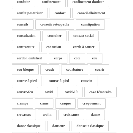
conduite
confinement
confinement douleur
conflit posteriuer
confort
conseil allaitement
conseils
conseils osteopathe
constipation
consultation
consulter
contact social
contracture
contusion
corde à sauter
cordon ombilical
corps
côte
cou
cou bloque
coude
courbature
courir
course à pied
course-à-pied
coussin
couvre-feu
covid
covid-19
coxo fémorales
crampe
crane
craque
craquement
crevasses
crohn
croissance
danse
danse classique
danseur
danseur classique