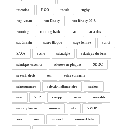
retention
RGO
rotule
rugby
rugbyman
run Disney
run Disney 2018
running
running back
sac
sac à dos
sac à main
sacro iliaque
sage-femme
santé
SAOS
scene
sciatalgie
sciatique du bras
sciatique enceinte
sclerose en plaques
SDRC
se tenir droit
sein
seine et marne
seineetmarne
selection alimentaire
seniors
sens
SEP
seropp
sever
sexualité
sinding larsen
sinuiste
ski
SMOP
sms
soin
sommeil
sommeil bébé