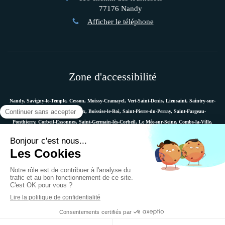
77176
Nandy
Afficher le téléphone
Zone d'accessibilité
Nandy, Savigny-le-Temple, Cesson, Moissy-Cramayel, Vert-Saint-Denis, Lieusaint, Saintry-sur-
Seine, Le Coudray-Montceaux, Boissise-le-Roi, Saint-Pierre-du-Perray, Saint-Fargeau-
Ponthierry, Corbeil-Essonnes, Saint-Germain-lès-Corbeil, Le Mée-sur-Seine, Combs-la-Ville,
Vaux-le-Pénil, Melun, Villabé, Dammarie-les-Lys, Quincy-sous-Sénart, Étiolles, Évry, Mennecy,
Boussy-Saint-Antoine, etc.
Plan du site
Mentions légales
Ostéopathe Versailles
© 2018 - Marie Messager - Ostéopathe à Nandy -