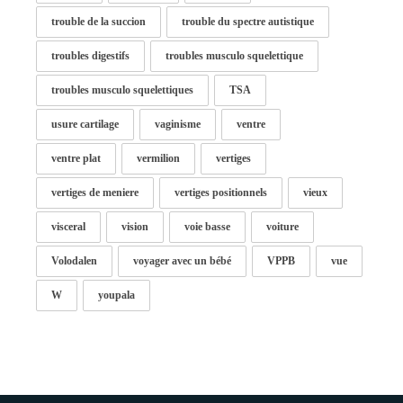
trouble de la succion
trouble du spectre autistique
troubles digestifs
troubles musculo squelettique
troubles musculo squelettiques
TSA
usure cartilage
vaginisme
ventre
ventre plat
vermilion
vertiges
vertiges de meniere
vertiges positionnels
vieux
visceral
vision
voie basse
voiture
Volodalen
voyager avec un bébé
VPPB
vue
W
youpala