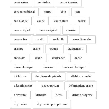
contracture
contusion
corde à sauter
cordon ombilical
corps
côte
cou
cou bloque
coude
courbature
courir
course à pied
course-à-pied
coussin
couvre-feu
covid
covid-19
coxo fémorales
crampe
crane
craque
craquement
crevasses
crohn
croissance
danse
danse classique
danseur
danseur classique
déchirure
déchirure du périnée
déchirure mollet
déconfinement
dedequervain
déformations crâne
delivrance
dentiste
dents
dents de sagesse
depression
depression post partum