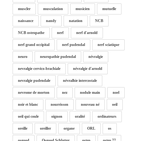
muscler
musculation
musicien
mutuelle
naissance
nandy
natation
NCB
NCB osteopathe
nerf
nerf d'arnold
nerf grand occipital
nerf pudendal
nerf sciatique
neuro
neuropathie pudendal
névralgie
nevralgie cervico-brachiale
névralgie d'arnold
nevralgie pudendale
névralhie intercostale
nevrome de morton
nez
nodule main
noel
noir et blanc
nourrisson
nouveau né
oeil
oeil qui coule
oignon
oralité
ordinateurs
oreille
oreiller
organe
ORL
os
osgood
Osgood Schlatter
osteo
osteo 77