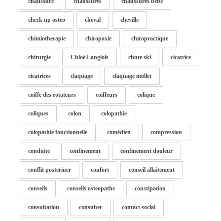
chaussure
chaussures
chaussures bébé
check up osteo
cheval
cheville
chimiotherapie
chiropaxie
chiropractique
chirurgie
Chloé Langlois
chute ski
cicatrice
cicatrices
claquage
claquage mollet
coiffe des rotateurs
coiffeurs
colique
coliques
colon
colopathie
colopathie fonctionnelle
comédien
compression
conduite
confinement
confinement douleur
conflit posteriuer
confort
conseil allaitement
conseils
conseils osteopathe
constipation
consultation
consulter
contact social