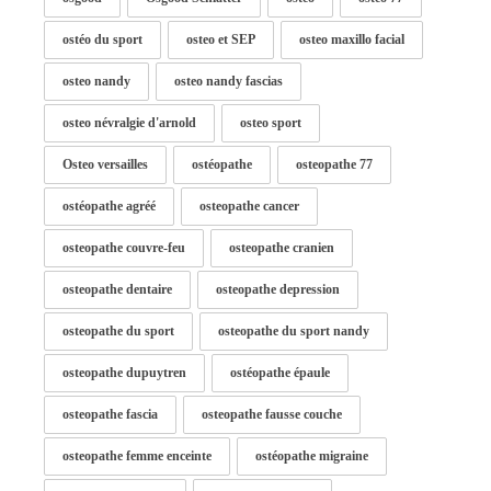
ostéo du sport
osteo et SEP
osteo maxillo facial
osteo nandy
osteo nandy fascias
osteo névralgie d'arnold
osteo sport
Osteo versailles
ostéopathe
osteopathe 77
ostéopathe agréé
osteopathe cancer
osteopathe couvre-feu
osteopathe cranien
osteopathe dentaire
osteopathe depression
osteopathe du sport
osteopathe du sport nandy
osteopathe dupuytren
ostéopathe épaule
osteopathe fascia
osteopathe fausse couche
osteopathe femme enceinte
ostéopathe migraine