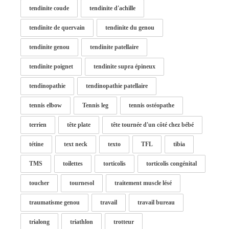
tendinite coude
tendinite d'achille
tendinite de quervain
tendinite du genou
tendinite genou
tendinite patellaire
tendinite poignet
tendinite supra épineux
tendinopathie
tendinopathie patellaire
tennis elbow
Tennis leg
tennis ostéopathe
terrien
tête plate
tête tournée d'un côté chez bébé
tétine
text neck
texto
TFL
tibia
TMS
toilettes
torticolis
torticolis congénital
toucher
tournesol
traitement muscle lésé
traumatisme genou
travail
travail bureau
trialong
triathlon
trotteur