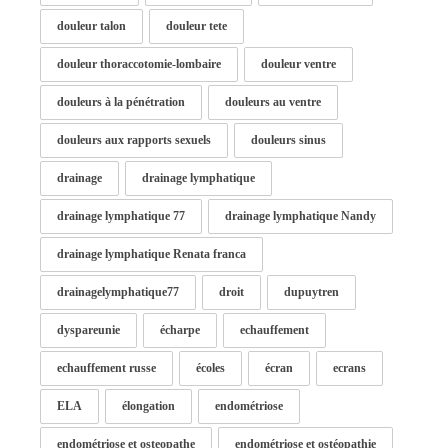
douleur talon
douleur tete
douleur thoraccotomie-lombaire
douleur ventre
douleurs à la pénétration
douleurs au ventre
douleurs aux rapports sexuels
douleurs sinus
drainage
drainage lymphatique
drainage lymphatique 77
drainage lymphatique Nandy
drainage lymphatique Renata franca
drainagelymphatique77
droit
dupuytren
dyspareunie
écharpe
echauffement
echauffement russe
écoles
écran
ecrans
ELA
élongation
endométriose
endométriose et osteopathe
endométriose et ostéopathie