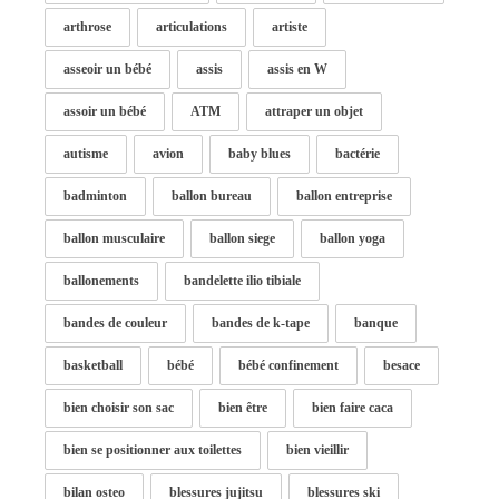
arthrose
articulations
artiste
asseoir un bébé
assis
assis en W
assoir un bébé
ATM
attraper un objet
autisme
avion
baby blues
bactérie
badminton
ballon bureau
ballon entreprise
ballon musculaire
ballon siege
ballon yoga
ballonements
bandelette ilio tibiale
bandes de couleur
bandes de k-tape
banque
basketball
bébé
bébé confinement
besace
bien choisir son sac
bien être
bien faire caca
bien se positionner aux toilettes
bien vieillir
bilan osteo
blessures jujitsu
blessures ski