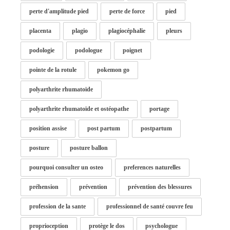
perte d'amplitude pied
perte de force
pied
placenta
plagio
plagiocéphalie
pleurs
podologie
podologue
poignet
pointe de la rotule
pokemon go
polyarthrite rhumatoïde
polyarthrite rhumatoïde et ostéopathe
portage
position assise
post partum
postpartum
posture
posture ballon
pourquoi consulter un osteo
preferences naturelles
préhension
prévention
prévention des blessures
profession de la sante
professionnel de santé couvre feu
proprioception
protège le dos
psychologue