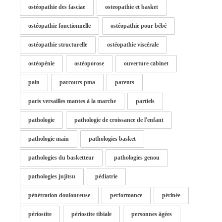
ostéopathie des fasciae
osteopathie et basket
ostéopathie fonctionnelle
ostéopathie pour bébé
ostéopathie structurelle
ostéopathie viscérale
ostéopénie
ostéoporose
ouverture cabinet
pain
parcours pma
parents
paris versailles mantes à la marche
partiels
pathologie
pathologie de croissance de l'enfant
pathologie main
pathologies basket
pathologies du basketteur
pathologies genou
pathologies jujitsu
pédiatrie
pénétration douloureuse
performance
périnée
périostite
périostite tibiale
personnes âgées