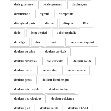
desir grossesse
développement
diaphragme
diététicienne
digestif
discopathie
disneyland paris
disque
disques
DIV
dodo
doigt de pied
dolichocéphalie
dorsalgie
dos
douleur
douleur au rapport
douleur au talon
douleur cervicale
douleur cervicales
douleur côtes
douleur coude
douleur dents
douleur dos
douleur épaule
douleur genou
douleur Hemi casque
douleur intercostale
douleur lombaire
douleur neurologique
douleur pelvienne
douleur pied
douleur rotule
douleur T12-L1