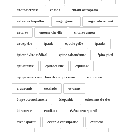
endrometriose
enfant
enfant osteopathe
enfant osteopathie
engorgement
engourdissement
entorse
entorse cheville
entorse genou
entreprise
épaule
épaule gelée
épaules
épicondylite médical
épine calcanéenne
épine pied
épisiotomie
épitrochléite
équilibre
équipements manchon de compression
équitation
ergonomie
escalade
estomac
étape accouchement
étiopathie
étirement du dos
étirements
etudiants
événement sportif
évent sportif
éviter la constipation
examens