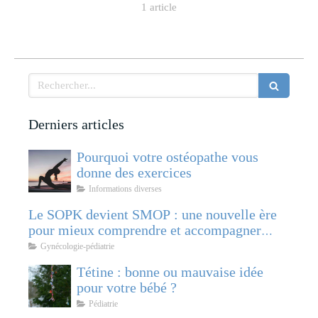
1 article
Rechercher
Derniers articles
Pourquoi votre ostéopathe vous
donne des exercices
Informations diverses
Le SOPK devient SMOP : une nouvelle ère
pour mieux comprendre et accompagner
cette pathologie féminine
Gynécologie-pédiatrie
Tétine : bonne ou mauvaise idée
pour votre bébé ?
Pédiatrie