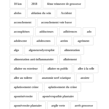
10 km
2018
4ème trimestre de grossesse
abdos
ablation du sein
Accident
accouchement
accouchement voie basse
accouphènes
adducteurs
adhérences
ado
adolescent
adolescents
aerien
agrément
algo
algoneurodystrophie
alimentation
alimentation anti-inflammatoire
allaitement
allaiter en exterieur
allaiter en public
aller à la selle
aller au toilette
anatomie nerf sciatique
anxiete
aplatissement crâne
aplatissement du crâne
aponénévrosite
aponévropathie plantaire
aponévrosite plantaire
argile verte
arrêt grossesse