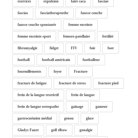
exercices
expulsion
faire caca
fasciae
fascias
fasciatherapeuthe
fausse couche
fausse couche spontanée
femme enceinte
femme enceinte sport
femoro-patellaire
fertilité
fibromyalgie
fidget
FIV
foie
foot
football
football américain
footballeur
fourmillements
foyer
Fracture
fracture de fatigue
fracture de stress
fracture pied
frein de la langue restrictif
frein de langue
frein de langue osteopathe
gainage
gameur
gastrocnémien médial
genou
glace
Gladys Faure
golf elbow
gonalgie