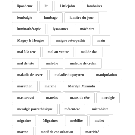
lipoedeme
lit
Littlejohn
lombaires
lombalgie
lumbago
lumière du jour
luminothérapie
lysosomes
mâchoire
Magny le Hongre
maigne osteopathie
main
mal à la tete
mal au ventre
mal de dos
mal de tête
maladie
maladie de crohn
maladie de sever
maladie dupuytren
manipulation
marathon
marche
Marilyn Miranda
masterovoï
matelas
maux de tête
meralgie
meralgie paresthésique
mésentère
microbiote
migraine
Migraines
mobilité
mollet
morton
motif de consultation
motricité