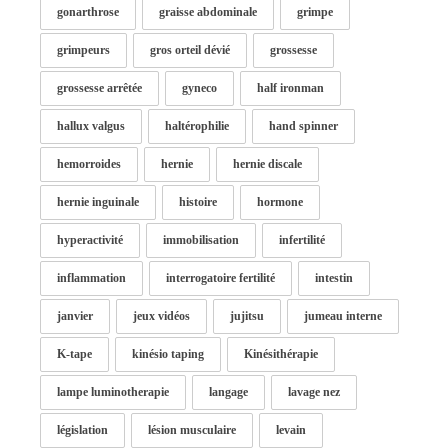
gonarthrose
graisse abdominale
grimpe
grimpeurs
gros orteil dévié
grossesse
grossesse arrêtée
gyneco
half ironman
hallux valgus
haltérophilie
hand spinner
hemorroides
hernie
hernie discale
hernie inguinale
histoire
hormone
hyperactivité
immobilisation
infertilité
inflammation
interrogatoire fertilité
intestin
janvier
jeux vidéos
jujitsu
jumeau interne
K-tape
kinésio taping
Kinésithérapie
lampe luminotherapie
langage
lavage nez
législation
lésion musculaire
levain