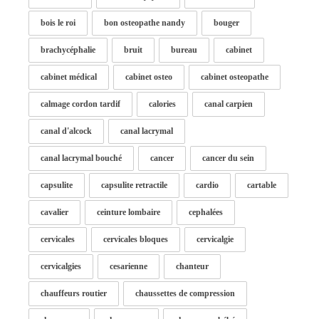
bois le roi
bon osteopathe nandy
bouger
brachycéphalie
bruit
bureau
cabinet
cabinet médical
cabinet osteo
cabinet osteopathe
calmage cordon tardif
calories
canal carpien
canal d'alcock
canal lacrymal
canal lacrymal bouché
cancer
cancer du sein
capsulite
capsulite retractile
cardio
cartable
cavalier
ceinture lombaire
cephalées
cervicales
cervicales bloques
cervicalgie
cervicalgies
cesarienne
chanteur
chauffeurs routier
chaussettes de compression