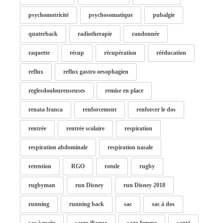
psychomotricité
psychosomatique
pubalgie
quaterback
radiotherapie
randonnée
raquette
récup
récupération
rééducation
reflux
reflux gastro oesophagien
reglesdouloureuseuses
remise en place
renata franca
renforcement
renforcer le dos
rentrée
rentrée scolaire
respiration
respiration abdominale
respiration nasale
retention
RGO
rotule
rugby
rugbyman
run Disney
run Disney 2018
running
running back
sac
sac à dos