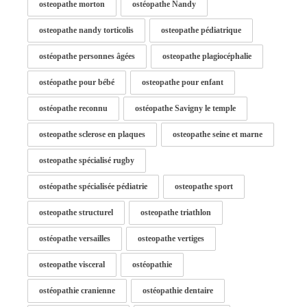
osteopathe morton
ostéopathe Nandy
osteopathe nandy torticolis
osteopathe pédiatrique
ostéopathe personnes âgées
osteopathe plagiocéphalie
ostéopathe pour bébé
osteopathe pour enfant
ostéopathe reconnu
ostéopathe Savigny le temple
osteopathe sclerose en plaques
osteopathe seine et marne
osteopathe spécialisé rugby
ostéopathe spécialisée pédiatrie
osteopathe sport
osteopathe structurel
osteopathe triathlon
ostéopathe versailles
osteopathe vertiges
osteopathe visceral
ostéopathie
ostéopathie cranienne
ostéopathie dentaire