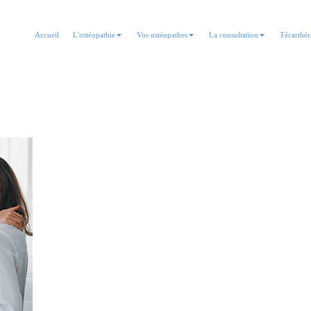
Accueil
L'ostéopathie
Vos ostéopathes
La consultation
Técarthér