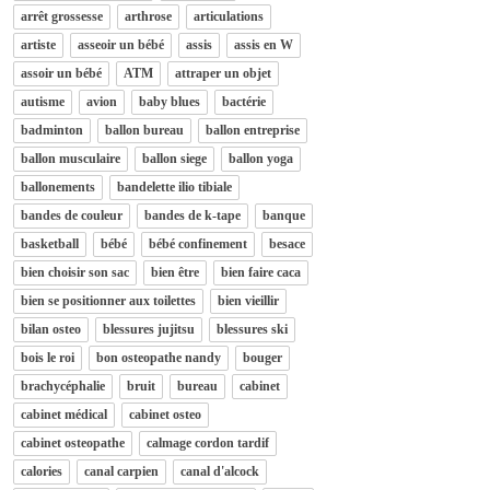
arrêt grossesse
arthrose
articulations
artiste
asseoir un bébé
assis
assis en W
assoir un bébé
ATM
attraper un objet
autisme
avion
baby blues
bactérie
badminton
ballon bureau
ballon entreprise
ballon musculaire
ballon siege
ballon yoga
ballonements
bandelette ilio tibiale
bandes de couleur
bandes de k-tape
banque
basketball
bébé
bébé confinement
besace
bien choisir son sac
bien être
bien faire caca
bien se positionner aux toilettes
bien vieillir
bilan osteo
blessures jujitsu
blessures ski
bois le roi
bon osteopathe nandy
bouger
brachycéphalie
bruit
bureau
cabinet
cabinet médical
cabinet osteo
cabinet osteopathe
calmage cordon tardif
calories
canal carpien
canal d'alcock