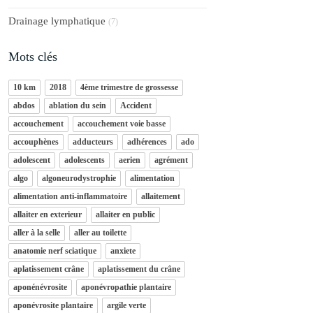
Drainage lymphatique
(7)
Mots clés
10 km
2018
4ème trimestre de grossesse
abdos
ablation du sein
Accident
accouchement
accouchement voie basse
accouphènes
adducteurs
adhérences
ado
adolescent
adolescents
aerien
agrément
algo
algoneurodystrophie
alimentation
alimentation anti-inflammatoire
allaitement
allaiter en exterieur
allaiter en public
aller à la selle
aller au toilette
anatomie nerf sciatique
anxiete
aplatissement crâne
aplatissement du crâne
aponénévrosite
aponévropathie plantaire
aponévrosite plantaire
argile verte