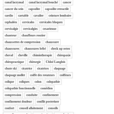
canal lacrymal
canal lacrymal bouché
cancer
cancer du sein
capsulite
capsulite retractile
cardio
cartable
cavalier
ceinture lombaire
cephalées
cervicales
cervicales bloques
cervicalgie
cervicalgies
cesarienne
chanteur
chauffeurs routier
chaussettes de compression
chaussure
chaussures
chaussures bébé
check up osteo
cheval
cheville
chimiotherapie
chiropaxie
chiropractique
chirurgie
Chloé Langlois
chute ski
cicatrice
cicatrices
claquage
claquage mollet
coiffe des rotateurs
coiffeurs
colique
coliques
colon
colopathie
colopathie fonctionnelle
comédien
compression
conduite
confinement
confinement douleur
conflit posteriuer
confort
conseil allaitement
conseils