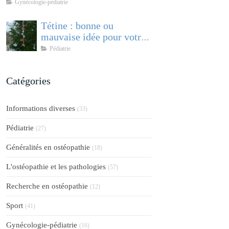
comprendre et accompagner cette
Gynécologie-pédiatrie
pathologie féminine
Tétine : bonne ou
mauvaise idée pour votre
bébé ?
Pédiatrie
Catégories
Informations diverses
(33)
Pédiatrie
(27)
Généralités en ostéopathie
(18)
L'ostéopathie et les pathologies
(57)
Recherche en ostéopathie
(12)
Sport
(41)
Gynécologie-pédiatrie
(16)