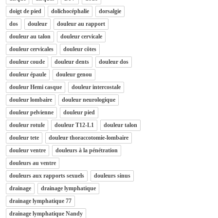
doigt de pied
dolichocéphalie
dorsalgie
dos
douleur
douleur au rapport
douleur au talon
douleur cervicale
douleur cervicales
douleur côtes
douleur coude
douleur dents
douleur dos
douleur épaule
douleur genou
douleur Hemi casque
douleur intercostale
douleur lombaire
douleur neurologique
douleur pelvienne
douleur pied
douleur rotule
douleur T12-L1
douleur talon
douleur tete
douleur thoraccotomie-lombaire
douleur ventre
douleurs à la pénétration
douleurs au ventre
douleurs aux rapports sexuels
douleurs sinus
drainage
drainage lymphatique
drainage lymphatique 77
drainage lymphatique Nandy