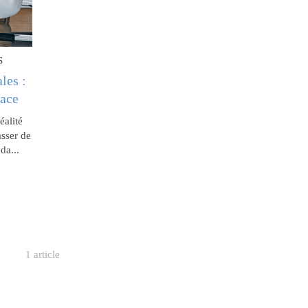
S
les :
cace
éalité
asser de
da...
1 article