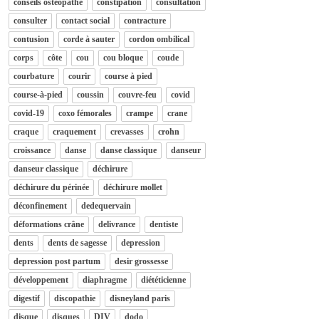
conseils osteopathe
constipation
consultation
consulter
contact social
contracture
contusion
corde à sauter
cordon ombilical
corps
côte
cou
cou bloque
coude
courbature
courir
course à pied
course-à-pied
coussin
couvre-feu
covid
covid-19
coxo fémorales
crampe
crane
craque
craquement
crevasses
crohn
croissance
danse
danse classique
danseur
danseur classique
déchirure
déchirure du périnée
déchirure mollet
déconfinement
dedequervain
déformations crâne
delivrance
dentiste
dents
dents de sagesse
depression
depression post partum
desir grossesse
développement
diaphragme
diététicienne
digestif
discopathie
disneyland paris
disque
disques
DIV
dodo