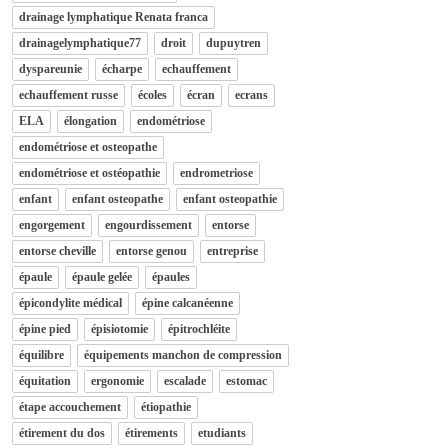
drainage lymphatique Renata franca
drainagelymphatique77
droit
dupuytren
dyspareunie
écharpe
echauffement
echauffement russe
écoles
écran
ecrans
ELA
élongation
endométriose
endométriose et osteopathe
endométriose et ostéopathie
endrometriose
enfant
enfant osteopathe
enfant osteopathie
engorgement
engourdissement
entorse
entorse cheville
entorse genou
entreprise
épaule
épaule gelée
épaules
épicondylite médical
épine calcanéenne
épine pied
épisiotomie
épitrochléite
équilibre
équipements manchon de compression
équitation
ergonomie
escalade
estomac
étape accouchement
étiopathie
étirement du dos
étirements
etudiants