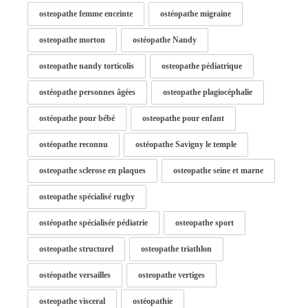
osteopathe femme enceinte
ostéopathe migraine
osteopathe morton
ostéopathe Nandy
osteopathe nandy torticolis
osteopathe pédiatrique
ostéopathe personnes âgées
osteopathe plagiocéphalie
ostéopathe pour bébé
osteopathe pour enfant
ostéopathe reconnu
ostéopathe Savigny le temple
osteopathe sclerose en plaques
osteopathe seine et marne
osteopathe spécialisé rugby
ostéopathe spécialisée pédiatrie
osteopathe sport
osteopathe structurel
osteopathe triathlon
ostéopathe versailles
osteopathe vertiges
osteopathe visceral
ostéopathie