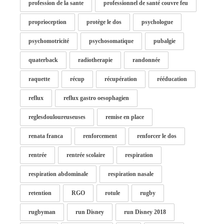
profession de la sante
professionnel de santé couvre feu
proprioception
protège le dos
psychologue
psychomotricité
psychosomatique
pubalgie
quaterback
radiotherapie
randonnée
raquette
récup
récupération
rééducation
reflux
reflux gastro oesophagien
reglesdouloureuseuses
remise en place
renata franca
renforcement
renforcer le dos
rentrée
rentrée scolaire
respiration
respiration abdominale
respiration nasale
retention
RGO
rotule
rugby
rugbyman
run Disney
run Disney 2018