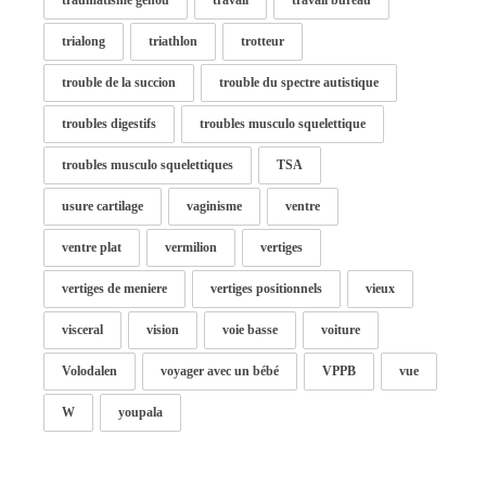
traumatisme genou
travail
travail bureau
trialong
triathlon
trotteur
trouble de la succion
trouble du spectre autistique
troubles digestifs
troubles musculo squelettique
troubles musculo squelettiques
TSA
usure cartilage
vaginisme
ventre
ventre plat
vermilion
vertiges
vertiges de meniere
vertiges positionnels
vieux
visceral
vision
voie basse
voiture
Volodalen
voyager avec un bébé
VPPB
vue
W
youpala