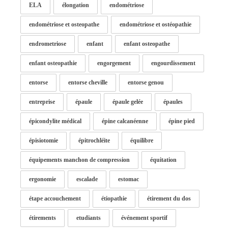
ELA
élongation
endométriose
endométriose et osteopathe
endométriose et ostéopathie
endrometriose
enfant
enfant osteopathe
enfant osteopathie
engorgement
engourdissement
entorse
entorse cheville
entorse genou
entreprise
épaule
épaule gelée
épaules
épicondylite médical
épine calcanéenne
épine pied
épisiotomie
épitrochléite
équilibre
équipements manchon de compression
équitation
ergonomie
escalade
estomac
étape accouchement
étiopathie
étirement du dos
étirements
etudiants
événement sportif