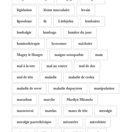
législation
lésion musculaire
levain
lipoedeme
lit
Littlejohn
lombaires
lombalgie
lumbago
lumière du jour
luminothérapie
lysosomes
mâchoire
Magny le Hongre
maigne osteopathie
main
mal à la tete
mal au ventre
mal de dos
mal de tête
maladie
maladie de crohn
maladie de sever
maladie dupuytren
manipulation
marathon
marche
Marilyn Miranda
masterovoï
matelas
maux de tête
meralgie
meralgie paresthésique
mésentère
microbiote