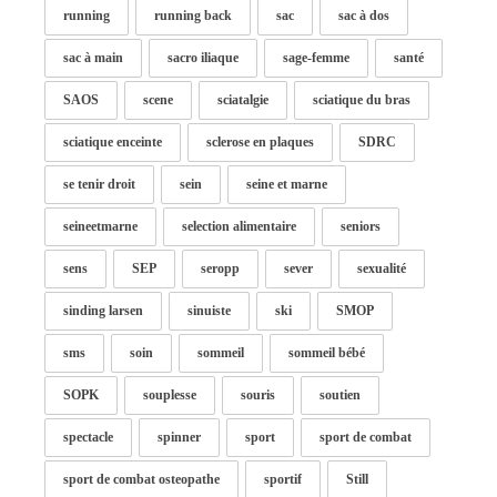
running
running back
sac
sac à dos
sac à main
sacro iliaque
sage-femme
santé
SAOS
scene
sciatalgie
sciatique du bras
sciatique enceinte
sclerose en plaques
SDRC
se tenir droit
sein
seine et marne
seineetmarne
selection alimentaire
seniors
sens
SEP
seropp
sever
sexualité
sinding larsen
sinuiste
ski
SMOP
sms
soin
sommeil
sommeil bébé
SOPK
souplesse
souris
soutien
spectacle
spinner
sport
sport de combat
sport de combat osteopathe
sportif
Still