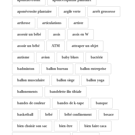
aponénévrosite
aponévropathie plantaire
aponévrosite plantaire
argile verte
arrêt grossesse
arthrose
articulations
artiste
asseoir un bébé
assis
assis en W
assoir un bébé
ATM
attraper un objet
autisme
avion
baby blues
bactérie
badminton
ballon bureau
ballon entreprise
ballon musculaire
ballon siege
ballon yoga
ballonements
bandelette ilio tibiale
bandes de couleur
bandes de k-tape
banque
basketball
bébé
bébé confinement
besace
bien choisir son sac
bien être
bien faire caca