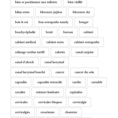
bien se positionner aux toilettes
bien vieillir
bilan osteo
blessures jujitsu
blessures ski
bois le roi
bon osteopathe nandy
bouger
brachycéphalie
bruit
bureau
cabinet
cabinet médical
cabinet osteo
cabinet osteopathe
calmage cordon tardif
calories
canal carpien
canal d'alcock
canal lacrymal
canal lacrymal bouché
cancer
cancer du sein
capsulite
capsulite retractile
cardio
cartable
cavalier
ceinture lombaire
cephalées
cervicales
cervicales bloques
cervicalgie
cervicalgies
cesarienne
chanteur