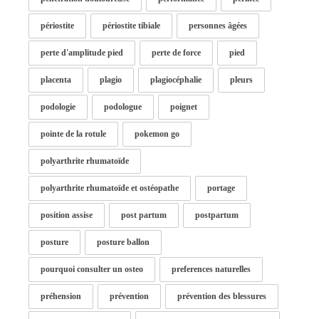
périostite
périostite tibiale
personnes âgées
perte d'amplitude pied
perte de force
pied
placenta
plagio
plagiocéphalie
pleurs
podologie
podologue
poignet
pointe de la rotule
pokemon go
polyarthrite rhumatoïde
polyarthrite rhumatoïde et ostéopathe
portage
position assise
post partum
postpartum
posture
posture ballon
pourquoi consulter un osteo
preferences naturelles
préhension
prévention
prévention des blessures