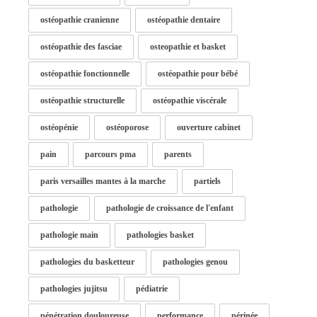
ostéopathie cranienne
ostéopathie dentaire
ostéopathie des fasciae
osteopathie et basket
ostéopathie fonctionnelle
ostéopathie pour bébé
ostéopathie structurelle
ostéopathie viscérale
ostéopénie
ostéoporose
ouverture cabinet
pain
parcours pma
parents
paris versailles mantes à la marche
partiels
pathologie
pathologie de croissance de l'enfant
pathologie main
pathologies basket
pathologies du basketteur
pathologies genou
pathologies jujitsu
pédiatrie
pénétration douloureuse
performance
périnée