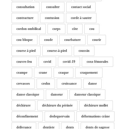
consultation
consulter
contact social
contracture
contusion
corde à sauter
cordon ombilical
corps
côte
cou
cou bloque
coude
courbature
courir
course à pied
course-à-pied
coussin
couvre-feu
covid
covid-19
coxo fémorales
crampe
crane
craque
craquement
crevasses
crohn
croissance
danse
danse classique
danseur
danseur classique
déchirure
déchirure du périnée
déchirure mollet
déconfinement
dedequervain
déformations crâne
delivrance
dentiste
dents
dents de sagesse