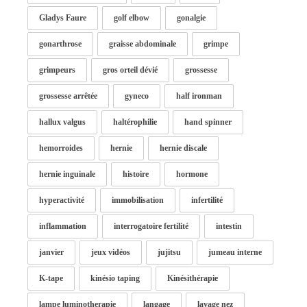
Gladys Faure
golf elbow
gonalgie
gonarthrose
graisse abdominale
grimpe
grimpeurs
gros orteil dévié
grossesse
grossesse arrêtée
gyneco
half ironman
hallux valgus
haltérophilie
hand spinner
hemorroides
hernie
hernie discale
hernie inguinale
histoire
hormone
hyperactivité
immobilisation
infertilité
inflammation
interrogatoire fertilité
intestin
janvier
jeux vidéos
jujitsu
jumeau interne
K-tape
kinésio taping
Kinésithérapie
lampe luminotherapie
langage
lavage nez