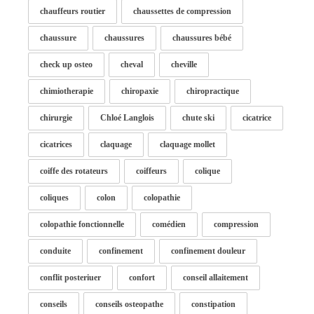
chauffeurs routier
chaussettes de compression
chaussure
chaussures
chaussures bébé
check up osteo
cheval
cheville
chimiotherapie
chiropaxie
chiropractique
chirurgie
Chloé Langlois
chute ski
cicatrice
cicatrices
claquage
claquage mollet
coiffe des rotateurs
coiffeurs
colique
coliques
colon
colopathie
colopathie fonctionnelle
comédien
compression
conduite
confinement
confinement douleur
conflit posteriuer
confort
conseil allaitement
conseils
conseils osteopathe
constipation