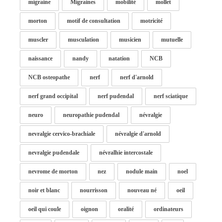
migraine
Migraines
mobilité
mollet
morton
motif de consultation
motricité
muscler
musculation
musicien
mutuelle
naissance
nandy
natation
NCB
NCB osteopathe
nerf
nerf d'arnold
nerf grand occipital
nerf pudendal
nerf sciatique
neuro
neuropathie pudendal
névralgie
nevralgie cervico-brachiale
névralgie d'arnold
nevralgie pudendale
névralhie intercostale
nevrome de morton
nez
nodule main
noel
noir et blanc
nourrisson
nouveau né
oeil
oeil qui coule
oignon
oralité
ordinateurs