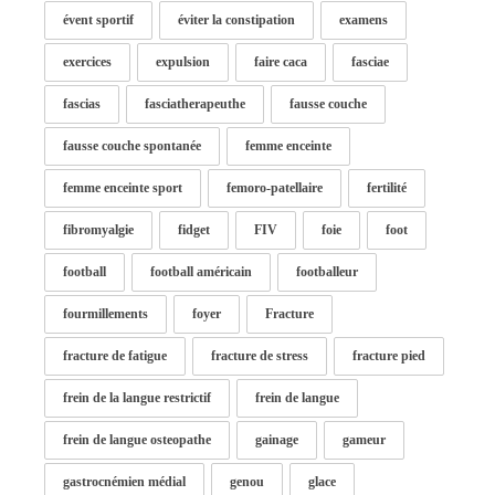
évent sportif
éviter la constipation
examens
exercices
expulsion
faire caca
fasciae
fascias
fasciatherapeuthe
fausse couche
fausse couche spontanée
femme enceinte
femme enceinte sport
femoro-patellaire
fertilité
fibromyalgie
fidget
FIV
foie
foot
football
football américain
footballeur
fourmillements
foyer
Fracture
fracture de fatigue
fracture de stress
fracture pied
frein de la langue restrictif
frein de langue
frein de langue osteopathe
gainage
gameur
gastrocnémien médial
genou
glace