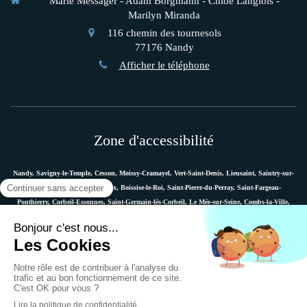
Marie Messager - Adam Borgmann - Chloé Langlois -
Marilyn Miranda
116 chemin des tournesols
77176
Nandy
Afficher le téléphone
Zone d'accessibilité
Nandy, Savigny-le-Temple, Cesson, Moissy-Cramayel, Vert-Saint-Denis, Lieusaint, Saintry-sur-
Seine, Le Coudray-Montceaux, Boissise-le-Roi, Saint-Pierre-du-Perray, Saint-Fargeau-
Ponthierry, Corbeil-Essonnes, Saint-Germain-lès-Corbeil, Le Mée-sur-Seine, Combs-la-Ville,
Vaux-le-Pénil, Melun, Villabé, Dammarie-les-Lys, Quincy-sous-Sénart, Étiolles, Évry, Mennecy,
Boussy-Saint-Antoine, etc.
Plan du site
Mentions légales