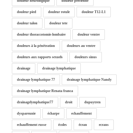
douleur neurologique
douleur pelvienne
douleur pied
douleur rotule
douleur T12-L1
douleur talon
douleur tete
douleur thoraccotomie-lombaire
douleur ventre
douleurs à la pénétration
douleurs au ventre
douleurs aux rapports sexuels
douleurs sinus
drainage
drainage lymphatique
drainage lymphatique 77
drainage lymphatique Nandy
drainage lymphatique Renata franca
drainagelymphatique77
droit
dupuytren
dyspareunie
écharpe
echauffement
echauffement russe
écoles
écran
ecrans