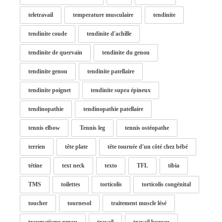
teletravail
temperature musculaire
tendinite
tendinite coude
tendinite d'achille
tendinite de quervain
tendinite du genou
tendinite genou
tendinite patellaire
tendinite poignet
tendinite supra épineux
tendinopathie
tendinopathie patellaire
tennis elbow
Tennis leg
tennis ostéopathe
terrien
tête plate
tête tournée d'un côté chez bébé
tétine
text neck
texto
TFL
tibia
TMS
toilettes
torticolis
torticolis congénital
toucher
tournesol
traitement muscle lésé