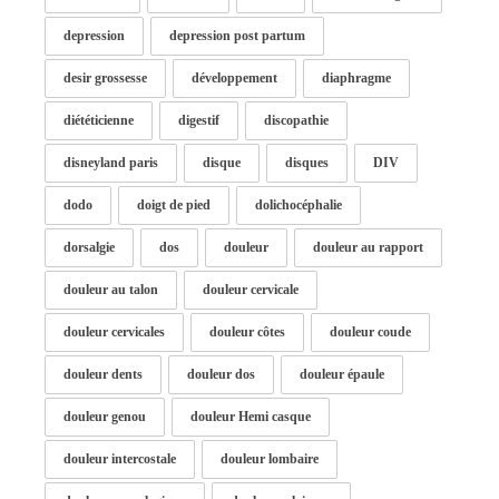
depression
depression post partum
desir grossesse
développement
diaphragme
diététicienne
digestif
discopathie
disneyland paris
disque
disques
DIV
dodo
doigt de pied
dolichocéphalie
dorsalgie
dos
douleur
douleur au rapport
douleur au talon
douleur cervicale
douleur cervicales
douleur côtes
douleur coude
douleur dents
douleur dos
douleur épaule
douleur genou
douleur Hemi casque
douleur intercostale
douleur lombaire