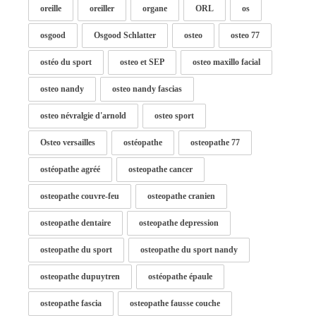
oreille
oreiller
organe
ORL
os
osgood
Osgood Schlatter
osteo
osteo 77
ostéo du sport
osteo et SEP
osteo maxillo facial
osteo nandy
osteo nandy fascias
osteo névralgie d'arnold
osteo sport
Osteo versailles
ostéopathe
osteopathe 77
ostéopathe agréé
osteopathe cancer
osteopathe couvre-feu
osteopathe cranien
osteopathe dentaire
osteopathe depression
osteopathe du sport
osteopathe du sport nandy
osteopathe dupuytren
ostéopathe épaule
osteopathe fascia
osteopathe fausse couche