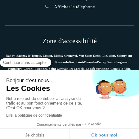
Afficher le téléphone
Zone d'accessibilité
Nandy, Savigny-le-Temple, Cesson, Moissy-Cramayel, Vert-Saint-Denis, Lieusaint, Saintry-sur-
Seine, Le Coudray-Montceaux, Boissise-le-Roi, Saint-Pierre-du-Perray, Saint-Fargeau-
Ponthierry, Corbeil-Essonnes, Saint-Germain-lès-Corbeil, Le Mée-sur-Seine, Combs-la-Ville,
Vaux-le-Pénil, Melun, Villabé, Dammarie-les-Lys, Quincy-sous-Sénart, Étiolles, Évry, Mennecy,
Boussy-Saint-Antoine, etc.
Plan du site
Mentions légales
Ostéopathe Versailles
© 2018 - Marie Messager - Ostéopathe à Nandy -
Création et référencement du site par Simplébo