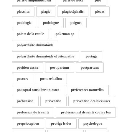
perte d'amplitude pied
perte de force
pied
placenta
plagio
plagiocéphalie
pleurs
podologie
podologue
poignet
pointe de la rotule
pokemon go
polyarthrite rhumatoïde
polyarthrite rhumatoïde et ostéopathe
portage
position assise
post partum
postpartum
posture
posture ballon
pourquoi consulter un osteo
preferences naturelles
préhension
prévention
prévention des blessures
profession de la sante
professionnel de santé couvre feu
proprioception
protège le dos
psychologue