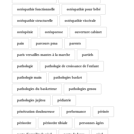
ostéopathie fonctionnelle
ostéopathie pour bébé
ostéopathie structurelle
ostéopathie viscérale
ostéopénie
ostéoporose
ouverture cabinet
pain
parcours pma
parents
paris versailles mantes à la marche
partiels
pathologie
pathologie de croissance de l'enfant
pathologie main
pathologies basket
pathologies du basketteur
pathologies genou
pathologies jujitsu
pédiatrie
pénétration douloureuse
performance
périnée
périostite
périostite tibiale
personnes âgées