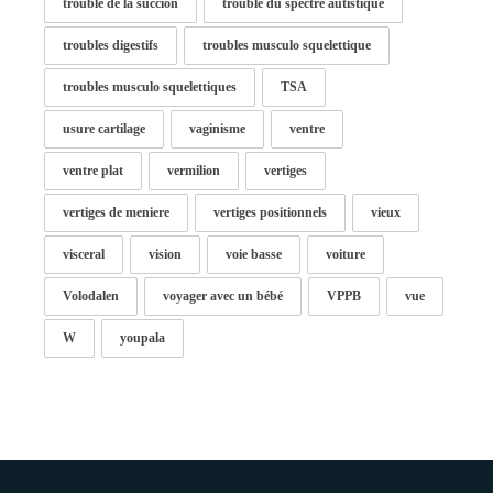
trouble de la succion
trouble du spectre autistique
troubles digestifs
troubles musculo squelettique
troubles musculo squelettiques
TSA
usure cartilage
vaginisme
ventre
ventre plat
vermilion
vertiges
vertiges de meniere
vertiges positionnels
vieux
visceral
vision
voie basse
voiture
Volodalen
voyager avec un bébé
VPPB
vue
W
youpala