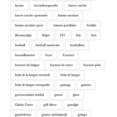
fascias
fasciatherapeuthe
fausse couche
fausse couche spontanée
femme enceinte
femme enceinte sport
femoro-patellaire
fertilité
fibromyalgie
fidget
FIV
foie
foot
football
football américain
footballeur
fourmillements
foyer
Fracture
fracture de fatigue
fracture de stress
fracture pied
frein de la langue restrictif
frein de langue
frein de langue osteopathe
gainage
gameur
gastrocnémien médial
genou
glace
Gladys Faure
golf elbow
gonalgie
gonarthrose
graisse abdominale
grimpe