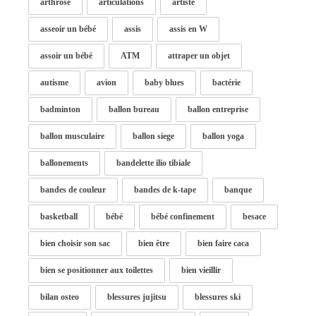
arthrose
articulations
artiste
asseoir un bébé
assis
assis en W
assoir un bébé
ATM
attraper un objet
autisme
avion
baby blues
bactérie
badminton
ballon bureau
ballon entreprise
ballon musculaire
ballon siege
ballon yoga
ballonements
bandelette ilio tibiale
bandes de couleur
bandes de k-tape
banque
basketball
bébé
bébé confinement
besace
bien choisir son sac
bien être
bien faire caca
bien se positionner aux toilettes
bien vieillir
bilan osteo
blessures jujitsu
blessures ski