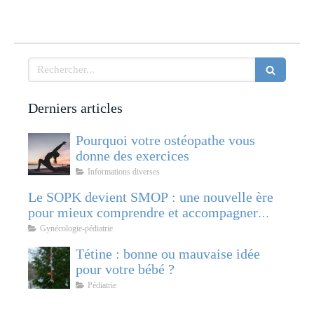
Rechercher
Derniers articles
Pourquoi votre ostéopathe vous
donne des exercices
Informations diverses
Le SOPK devient SMOP : une nouvelle ère
pour mieux comprendre et accompagner
cette pathologie féminine
Gynécologie-pédiatrie
Tétine : bonne ou mauvaise idée
pour votre bébé ?
Pédiatrie