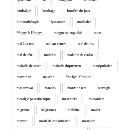
lombalgie
lumbago
lumière du jour
luminothérapie
lysosomes
mâchoire
Magny le Hongre
maigne osteopathie
main
mal à la tete
mal au ventre
mal de dos
mal de tête
maladie
maladie de crohn
maladie de sever
maladie dupuytren
manipulation
marathon
marche
Marilyn Miranda
masterovoï
matelas
maux de tête
meralgie
meralgie paresthésique
mésentère
microbiote
migraine
Migraines
mobilité
mollet
morton
motif de consultation
motricité