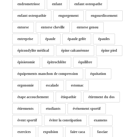
endrometriose
enfant
enfant osteopathe
enfant osteopathie
engorgement
engourdissement
entorse
entorse cheville
entorse genou
entreprise
épaule
épaule gelée
épaules
épicondylite médical
épine calcanéenne
épine pied
épisiotomie
épitrochléite
équilibre
équipements manchon de compression
équitation
ergonomie
escalade
estomac
étape accouchement
étiopathie
étirement du dos
étirements
etudiants
événement sportif
évent sportif
éviter la constipation
examens
exercices
expulsion
faire caca
fasciae