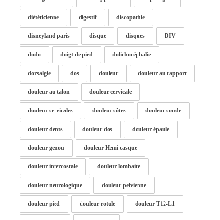
diététicienne
digestif
discopathie
disneyland paris
disque
disques
DIV
dodo
doigt de pied
dolichocéphalie
dorsalgie
dos
douleur
douleur au rapport
douleur au talon
douleur cervicale
douleur cervicales
douleur côtes
douleur coude
douleur dents
douleur dos
douleur épaule
douleur genou
douleur Hemi casque
douleur intercostale
douleur lombaire
douleur neurologique
douleur pelvienne
douleur pied
douleur rotule
douleur T12-L1