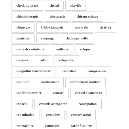
check up osteo
cheval
cheville
chimiotherapie
chiropaxie
chiropractique
chirurgie
Chloé Langlois
chute ski
cicatrice
cicatrices
claquage
claquage mollet
coiffe des rotateurs
coiffeurs
colique
coliques
colon
colopathie
colopathie fonctionnelle
comédien
compression
conduite
confinement
confinement douleur
conflit posteriuer
confort
conseil allaitement
conseils
conseils osteopathe
constipation
consultation
consulter
contact social
contracture
contusion
corde à sauter