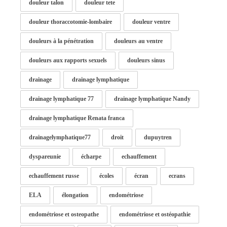
douleur talon
douleur tete
douleur thoraccotomie-lombaire
douleur ventre
douleurs à la pénétration
douleurs au ventre
douleurs aux rapports sexuels
douleurs sinus
drainage
drainage lymphatique
drainage lymphatique 77
drainage lymphatique Nandy
drainage lymphatique Renata franca
drainagelymphatique77
droit
dupuytren
dyspareunie
écharpe
echauffement
echauffement russe
écoles
écran
ecrans
ELA
élongation
endométriose
endométriose et osteopathe
endométriose et ostéopathie