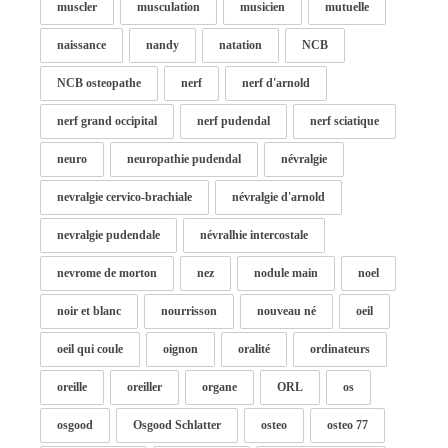
muscler
musculation
musicien
mutuelle
naissance
nandy
natation
NCB
NCB osteopathe
nerf
nerf d'arnold
nerf grand occipital
nerf pudendal
nerf sciatique
neuro
neuropathie pudendal
névralgie
nevralgie cervico-brachiale
névralgie d'arnold
nevralgie pudendale
névralhie intercostale
nevrome de morton
nez
nodule main
noel
noir et blanc
nourrisson
nouveau né
oeil
oeil qui coule
oignon
oralité
ordinateurs
oreille
oreiller
organe
ORL
os
osgood
Osgood Schlatter
osteo
osteo 77