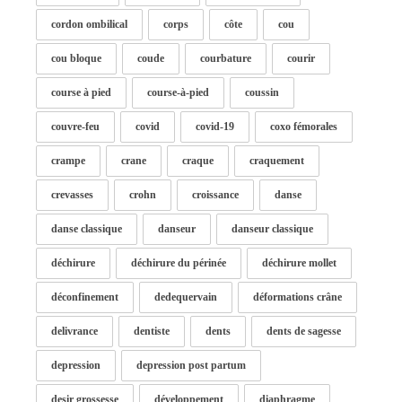
cordon ombilical
corps
côte
cou
cou bloque
coude
courbature
courir
course à pied
course-à-pied
coussin
couvre-feu
covid
covid-19
coxo fémorales
crampe
crane
craque
craquement
crevasses
crohn
croissance
danse
danse classique
danseur
danseur classique
déchirure
déchirure du périnée
déchirure mollet
déconfinement
dedequervain
déformations crâne
delivrance
dentiste
dents
dents de sagesse
depression
depression post partum
desir grossesse
développement
diaphragme