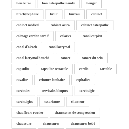
bois le roi
bon osteopathe nandy
bouger
brachycéphalie
bruit
bureau
cabinet
cabinet médical
cabinet osteo
cabinet osteopathe
calmage cordon tardif
calories
canal carpien
canal d'alcock
canal lacrymal
canal lacrymal bouché
cancer
cancer du sein
capsulite
capsulite retractile
cardio
cartable
cavalier
ceinture lombaire
cephalées
cervicales
cervicales bloques
cervicalgie
cervicalgies
cesarienne
chanteur
chauffeurs routier
chaussettes de compression
chaussure
chaussures
chaussures bébé