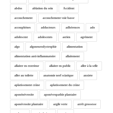
abdos
ablation du sein
Accident
accouchement
accouchement voie basse
accouphènes
adducteurs
adhérences
ado
adolescent
adolescents
aerien
agrément
algo
algoneurodystrophie
alimentation
alimentation anti-inflammatoire
allaitement
allaiter en exterieur
allaiter en public
aller à la selle
aller au toilette
anatomie nerf sciatique
anxiete
aplatissement crâne
aplatissement du crâne
aponénévrosite
aponévropathie plantaire
aponévrosite plantaire
argile verte
arrêt grossesse