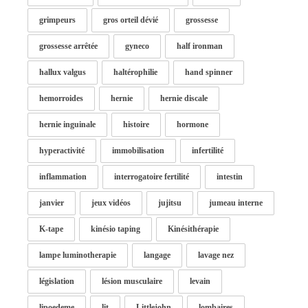
grimpeurs
gros orteil dévié
grossesse
grossesse arrêtée
gyneco
half ironman
hallux valgus
haltérophilie
hand spinner
hemorroides
hernie
hernie discale
hernie inguinale
histoire
hormone
hyperactivité
immobilisation
infertilité
inflammation
interrogatoire fertilité
intestin
janvier
jeux vidéos
jujitsu
jumeau interne
K-tape
kinésio taping
Kinésithérapie
lampe luminotherapie
langage
lavage nez
législation
lésion musculaire
levain
lipoedeme
lit
Littlejohn
lombaires