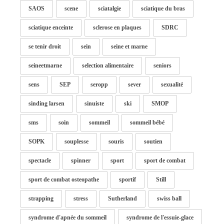
SAOS
scene
sciatalgie
sciatique du bras
sciatique enceinte
sclerose en plaques
SDRC
se tenir droit
sein
seine et marne
seineetmarne
selection alimentaire
seniors
sens
SEP
seropp
sever
sexualité
sinding larsen
sinuiste
ski
SMOP
sms
soin
sommeil
sommeil bébé
SOPK
souplesse
souris
soutien
spectacle
spinner
sport
sport de combat
sport de combat osteopathe
sportif
Still
strapping
stress
Sutherland
swiss ball
syndrome d'apnée du sommeil
syndrome de l'essuie-glace