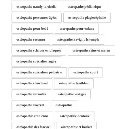
osteopathe nandy torticolis
osteopathe pédiatrique
ostéopathe personnes âgées
osteopathe plagiocéphalie
ostéopathe pour bébé
osteopathe pour enfant
ostéopathe reconnu
ostéopathe Savigny le temple
osteopathe sclerose en plaques
osteopathe seine et marne
osteopathe spécialisé rugby
ostéopathe spécialisée pédiatrie
osteopathe sport
osteopathe structurel
osteopathe triathlon
ostéopathe versailles
osteopathe vertiges
osteopathe visceral
ostéopathie
ostéopathie cranienne
ostéopathie dentaire
ostéopathie des fasciae
osteopathie et basket