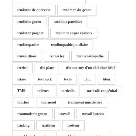
tendinite de quervain
tendinite du genou
tendinite genou
tendinite patellaire
tendinite poignet
tendinite supra épineux
tendinopathie
tendinopathie patellaire
tennis elbow
Tennis leg
tennis ostéopathe
terrien
tête plate
tête tournée d'un côté chez bébé
tétine
text neck
texto
TFL
tibia
TMS
toilettes
torticolis
torticolis congénital
toucher
tournesol
traitement muscle lésé
traumatisme genou
travail
travail bureau
trialong
triathlon
trotteur