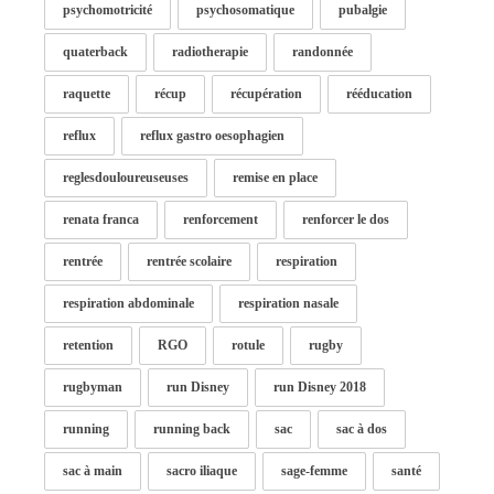
psychomotricité
psychosomatique
pubalgie
quaterback
radiotherapie
randonnée
raquette
récup
récupération
rééducation
reflux
reflux gastro oesophagien
reglesdouloureuseuses
remise en place
renata franca
renforcement
renforcer le dos
rentrée
rentrée scolaire
respiration
respiration abdominale
respiration nasale
retention
RGO
rotule
rugby
rugbyman
run Disney
run Disney 2018
running
running back
sac
sac à dos
sac à main
sacro iliaque
sage-femme
santé