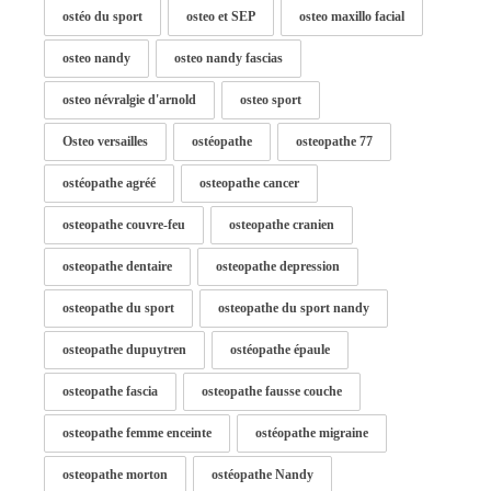
ostéo du sport
osteo et SEP
osteo maxillo facial
osteo nandy
osteo nandy fascias
osteo névralgie d'arnold
osteo sport
Osteo versailles
ostéopathe
osteopathe 77
ostéopathe agréé
osteopathe cancer
osteopathe couvre-feu
osteopathe cranien
osteopathe dentaire
osteopathe depression
osteopathe du sport
osteopathe du sport nandy
osteopathe dupuytren
ostéopathe épaule
osteopathe fascia
osteopathe fausse couche
osteopathe femme enceinte
ostéopathe migraine
osteopathe morton
ostéopathe Nandy