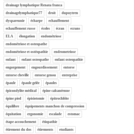
drainage lymphatique Renata franca
drainagelymphatique77
droit
dupuytren
dyspareunie
écharpe
echauffement
echauffement russe
écoles
écran
ecrans
ELA
élongation
endométriose
endométriose et osteopathe
endométriose et ostéopathie
endrometriose
enfant
enfant osteopathe
enfant osteopathie
engorgement
engourdissement
entorse
entorse cheville
entorse genou
entreprise
épaule
épaule gelée
épaules
épicondylite médical
épine calcanéenne
épine pied
épisiotomie
épitrochléite
équilibre
équipements manchon de compression
équitation
ergonomie
escalade
estomac
étape accouchement
étiopathie
étirement du dos
étirements
etudiants