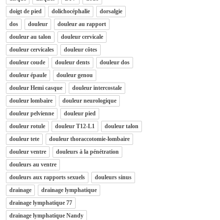
doigt de pied
dolichocéphalie
dorsalgie
dos
douleur
douleur au rapport
douleur au talon
douleur cervicale
douleur cervicales
douleur côtes
douleur coude
douleur dents
douleur dos
douleur épaule
douleur genou
douleur Hemi casque
douleur intercostale
douleur lombaire
douleur neurologique
douleur pelvienne
douleur pied
douleur rotule
douleur T12-L1
douleur talon
douleur tete
douleur thoraccotomie-lombaire
douleur ventre
douleurs à la pénétration
douleurs au ventre
douleurs aux rapports sexuels
douleurs sinus
drainage
drainage lymphatique
drainage lymphatique 77
drainage lymphatique Nandy