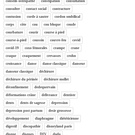
conseils osteopathe
constipation
consultation
consulter
contact social
contracture
contusion
corde à sauter
cordon ombilical
corps
côte
cou
cou bloque
coude
courbature
courir
course à pied
course-à-pied
coussin
couvre-feu
covid
covid-19
coxo fémorales
crampe
crane
craque
craquement
crevasses
crohn
croissance
danse
danse classique
danseur
danseur classique
déchirure
déchirure du périnée
déchirure mollet
déconfinement
dedequervain
déformations crâne
delivrance
dentiste
dents
dents de sagesse
depression
depression post partum
desir grossesse
développement
diaphragme
diététicienne
digestif
discopathie
disneyland paris
disque
disques
DIV
dodo