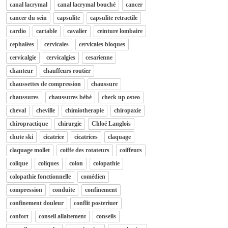
canal lacrymal
canal lacrymal bouché
cancer
cancer du sein
capsulite
capsulite retractile
cardio
cartable
cavalier
ceinture lombaire
cephalées
cervicales
cervicales bloques
cervicalgie
cervicalgies
cesarienne
chanteur
chauffeurs routier
chaussettes de compression
chaussure
chaussures
chaussures bébé
check up osteo
cheval
cheville
chimiotherapie
chiropaxie
chiropractique
chirurgie
Chloé Langlois
chute ski
cicatrice
cicatrices
claquage
claquage mollet
coiffe des rotateurs
coiffeurs
colique
coliques
colon
colopathie
colopathie fonctionnelle
comédien
compression
conduite
confinement
confinement douleur
conflit posteriuer
confort
conseil allaitement
conseils