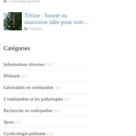
comprendre et accompagner cette
Gynécologie-pédiatrie
pathologie féminine
Tétine : bonne ou
mauvaise idée pour votre
bébé ?
Pédiatrie
Catégories
Informations diverses
(33)
Pédiatrie
(27)
Généralités en ostéopathie
(18)
L'ostéopathie et les pathologies
(57)
Recherche en ostéopathie
(12)
Sport
(41)
Gynécologie-pédiatrie
(16)