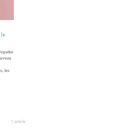
 le
téopathe
ouveau
s, les
1 article