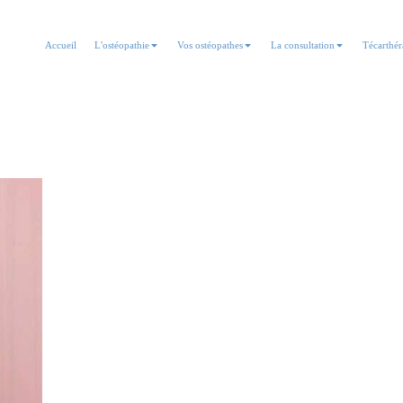
Accueil
L'ostéopathie
Vos ostéopathes
La consultation
Técarthér