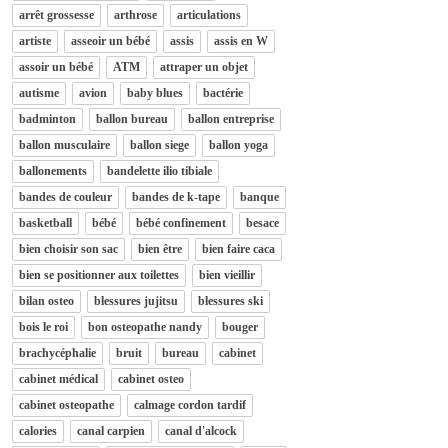
arrêt grossesse
arthrose
articulations
artiste
asseoir un bébé
assis
assis en W
assoir un bébé
ATM
attraper un objet
autisme
avion
baby blues
bactérie
badminton
ballon bureau
ballon entreprise
ballon musculaire
ballon siege
ballon yoga
ballonements
bandelette ilio tibiale
bandes de couleur
bandes de k-tape
banque
basketball
bébé
bébé confinement
besace
bien choisir son sac
bien être
bien faire caca
bien se positionner aux toilettes
bien vieillir
bilan osteo
blessures jujitsu
blessures ski
bois le roi
bon osteopathe nandy
bouger
brachycéphalie
bruit
bureau
cabinet
cabinet médical
cabinet osteo
cabinet osteopathe
calmage cordon tardif
calories
canal carpien
canal d'alcock