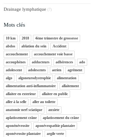
Drainage lymphatique
(7)
Mots clés
10 km
2018
4ème trimestre de grossesse
abdos
ablation du sein
Accident
accouchement
accouchement voie basse
accouphènes
adducteurs
adhérences
ado
adolescent
adolescents
aerien
agrément
algo
algoneurodystrophie
alimentation
alimentation anti-inflammatoire
allaitement
allaiter en exterieur
allaiter en public
aller à la selle
aller au toilette
anatomie nerf sciatique
anxiete
aplatissement crâne
aplatissement du crâne
aponénévrosite
aponévropathie plantaire
aponévrosite plantaire
argile verte