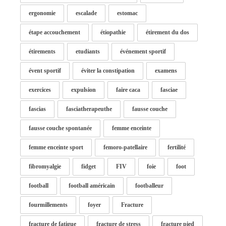
ergonomie
escalade
estomac
étape accouchement
étiopathie
étirement du dos
étirements
etudiants
événement sportif
évent sportif
éviter la constipation
examens
exercices
expulsion
faire caca
fasciae
fascias
fasciatherapeuthe
fausse couche
fausse couche spontanée
femme enceinte
femme enceinte sport
femoro-patellaire
fertilité
fibromyalgie
fidget
FIV
foie
foot
football
football américain
footballeur
fourmillements
foyer
Fracture
fracture de fatigue
fracture de stress
fracture pied