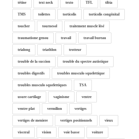
tétine
text neck
texto
TFL
tibia
TMS
toilettes
torticolis
torticolis congénital
toucher
tournesol
traitement muscle lésé
traumatisme genou
travail
travail bureau
trialong
triathlon
trotteur
trouble de la succion
trouble du spectre autistique
troubles digestifs
troubles musculo squelettique
troubles musculo squelettiques
TSA
usure cartilage
vaginisme
ventre
ventre plat
vermilion
vertiges
vertiges de meniere
vertiges positionnels
vieux
visceral
vision
voie basse
voiture