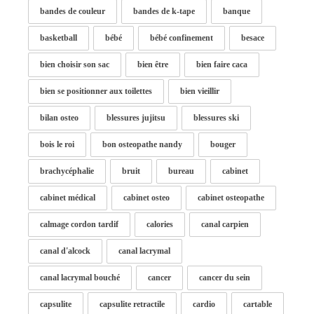
bandes de couleur
bandes de k-tape
banque
basketball
bébé
bébé confinement
besace
bien choisir son sac
bien être
bien faire caca
bien se positionner aux toilettes
bien vieillir
bilan osteo
blessures jujitsu
blessures ski
bois le roi
bon osteopathe nandy
bouger
brachycéphalie
bruit
bureau
cabinet
cabinet médical
cabinet osteo
cabinet osteopathe
calmage cordon tardif
calories
canal carpien
canal d'alcock
canal lacrymal
canal lacrymal bouché
cancer
cancer du sein
capsulite
capsulite retractile
cardio
cartable