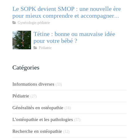
Le SOPK devient SMOP : une nouvelle ère
pour mieux comprendre et accompagner
cette pathologie féminine
Gynécologie-pédiatrie
Tétine : bonne ou mauvaise idée
pour votre bébé ?
Pédiatrie
Catégories
Informations diverses
(33)
Pédiatrie
(27)
Généralités en ostéopathie
(18)
L'ostéopathie et les pathologies
(57)
Recherche en ostéopathie
(12)