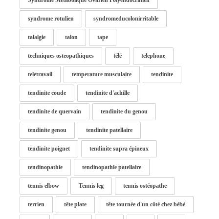
Syndrome Métabolique Ovarien Polyendocrinien
syndrome rotulien
syndromeducolonirritable
talalgie
talon
tape
techniques osteopathiques
télé
telephone
teletravail
temperature musculaire
tendinite
tendinite coude
tendinite d'achille
tendinite de quervain
tendinite du genou
tendinite genou
tendinite patellaire
tendinite poignet
tendinite supra épineux
tendinopathie
tendinopathie patellaire
tennis elbow
Tennis leg
tennis ostéopathe
terrien
tête plate
tête tournée d'un côté chez bébé