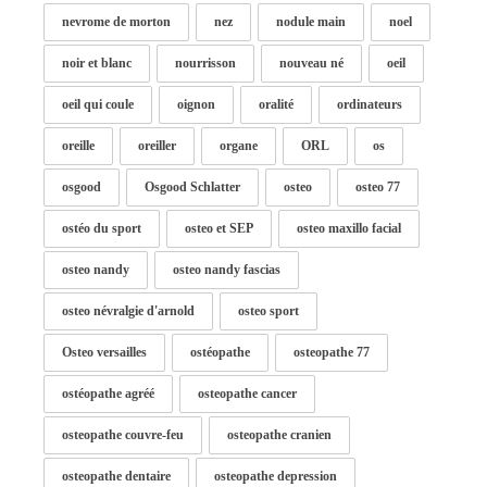
nevrome de morton
nez
nodule main
noel
noir et blanc
nourrisson
nouveau né
oeil
oeil qui coule
oignon
oralité
ordinateurs
oreille
oreiller
organe
ORL
os
osgood
Osgood Schlatter
osteo
osteo 77
ostéo du sport
osteo et SEP
osteo maxillo facial
osteo nandy
osteo nandy fascias
osteo névralgie d'arnold
osteo sport
Osteo versailles
ostéopathe
osteopathe 77
ostéopathe agréé
osteopathe cancer
osteopathe couvre-feu
osteopathe cranien
osteopathe dentaire
osteopathe depression