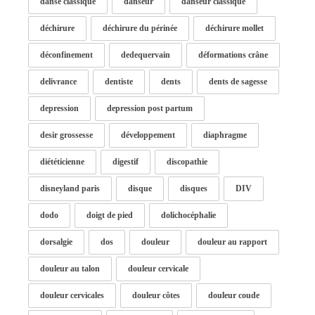
danse classique
danseur
danseur classique
déchirure
déchirure du périnée
déchirure mollet
déconfinement
dedequervain
déformations crâne
delivrance
dentiste
dents
dents de sagesse
depression
depression post partum
desir grossesse
développement
diaphragme
diététicienne
digestif
discopathie
disneyland paris
disque
disques
DIV
dodo
doigt de pied
dolichocéphalie
dorsalgie
dos
douleur
douleur au rapport
douleur au talon
douleur cervicale
douleur cervicales
douleur côtes
douleur coude