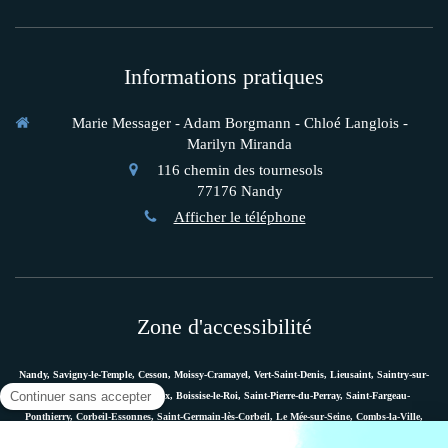
Informations pratiques
Marie Messager - Adam Borgmann - Chloé Langlois -
Marilyn Miranda
116 chemin des tournesols
77176
Nandy
Afficher le téléphone
Zone d'accessibilité
Nandy, Savigny-le-Temple, Cesson, Moissy-Cramayel, Vert-Saint-Denis, Lieusaint, Saintry-sur-
Seine, Le Coudray-Montceaux, Boissise-le-Roi, Saint-Pierre-du-Perray, Saint-Fargeau-
Ponthierry, Corbeil-Essonnes, Saint-Germain-lès-Corbeil, Le Mée-sur-Seine, Combs-la-Ville,
Vaux-le-Pénil, Melun, Villabé, Dammarie-les-Lys, Quincy-sous-Sénart, Étiolles, Évry, Mennecy,