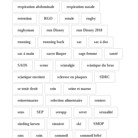
respiration abdominale
respiration nasale
retention
RGO
rotule
rugby
rugbyman
run Disney
run Disney 2018
running
running back
sac
sac à dos
sac à main
sacro iliaque
sage-femme
santé
SAOS
scene
sciatalgie
sciatique du bras
sciatique enceinte
sclerose en plaques
SDRC
se tenir droit
sein
seine et marne
seineetmarne
selection alimentaire
seniors
sens
SEP
seropp
sever
sexualité
sinding larsen
sinuiste
ski
SMOP
sms
soin
sommeil
sommeil bébé