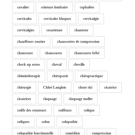
cavalier
ceinture lombaire
cephalées
cervicales
cervicales bloques
cervicalgie
cervicalgies
cesarienne
chanteur
chauffeurs routier
chaussettes de compression
chaussure
chaussures
chaussures bébé
check up osteo
cheval
cheville
chimiotherapie
chiropaxie
chiropractique
chirurgie
Chloé Langlois
chute ski
cicatrice
cicatrices
claquage
claquage mollet
coiffe des rotateurs
coiffeurs
colique
coliques
colon
colopathie
colopathie fonctionnelle
comédien
compression