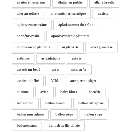
allaiter en exterieur
allaiter en public
aller à la selle
aller au toilette
anatomie nerf sciatique
anxiete
aplatissement crâne
aplatissement du crâne
aponénévrosite
aponévropathie plantaire
aponévrosite plantaire
argile verte
arrêt grossesse
arthrose
articulations
artiste
asseoir un bébé
assis
assis en W
assoir un bébé
ATM
attraper un objet
autisme
avion
baby blues
bactérie
badminton
ballon bureau
ballon entreprise
ballon musculaire
ballon siege
ballon yoga
ballonements
bandelette ilio tibiale