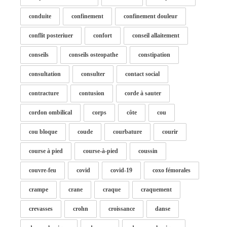
conduite
confinement
confinement douleur
conflit posteriuer
confort
conseil allaitement
conseils
conseils osteopathe
constipation
consultation
consulter
contact social
contracture
contusion
corde à sauter
cordon ombilical
corps
côte
cou
cou bloque
coude
courbature
courir
course à pied
course-à-pied
coussin
couvre-feu
covid
covid-19
coxo fémorales
crampe
crane
craque
craquement
crevasses
crohn
croissance
danse