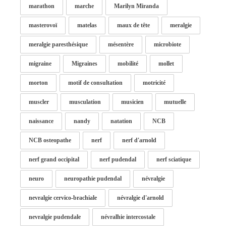
marathon
marche
Marilyn Miranda
masterovoï
matelas
maux de tête
meralgie
meralgie paresthésique
mésentère
microbiote
migraine
Migraines
mobilité
mollet
morton
motif de consultation
motricité
muscler
musculation
musicien
mutuelle
naissance
nandy
natation
NCB
NCB osteopathe
nerf
nerf d'arnold
nerf grand occipital
nerf pudendal
nerf sciatique
neuro
neuropathie pudendal
névralgie
nevralgie cervico-brachiale
névralgie d'arnold
nevralgie pudendale
névralhie intercostale