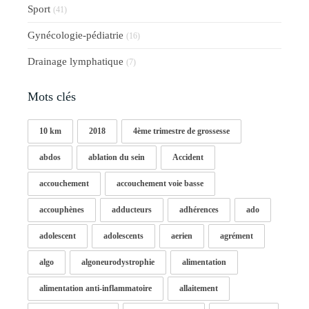
Sport
(41)
Gynécologie-pédiatrie
(16)
Drainage lymphatique
(7)
Mots clés
10 km
2018
4ème trimestre de grossesse
abdos
ablation du sein
Accident
accouchement
accouchement voie basse
accouphènes
adducteurs
adhérences
ado
adolescent
adolescents
aerien
agrément
algo
algoneurodystrophie
alimentation
alimentation anti-inflammatoire
allaitement