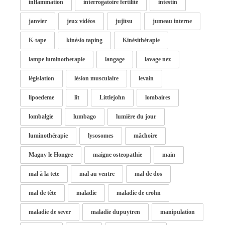
inflammation
interrogatoire fertilité
intestin
janvier
jeux vidéos
jujitsu
jumeau interne
K-tape
kinésio taping
Kinésithérapie
lampe luminotherapie
langage
lavage nez
législation
lésion musculaire
levain
lipoedeme
lit
Littlejohn
lombaires
lombalgie
lumbago
lumière du jour
luminothérapie
lysosomes
mâchoire
Magny le Hongre
maigne osteopathie
main
mal à la tete
mal au ventre
mal de dos
mal de tête
maladie
maladie de crohn
maladie de sever
maladie dupuytren
manipulation