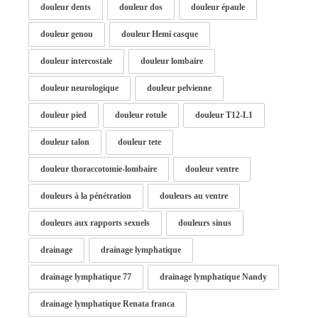
douleur dents
douleur dos
douleur épaule
douleur genou
douleur Hemi casque
douleur intercostale
douleur lombaire
douleur neurologique
douleur pelvienne
douleur pied
douleur rotule
douleur T12-L1
douleur talon
douleur tete
douleur thoraccotomie-lombaire
douleur ventre
douleurs à la pénétration
douleurs au ventre
douleurs aux rapports sexuels
douleurs sinus
drainage
drainage lymphatique
drainage lymphatique 77
drainage lymphatique Nandy
drainage lymphatique Renata franca