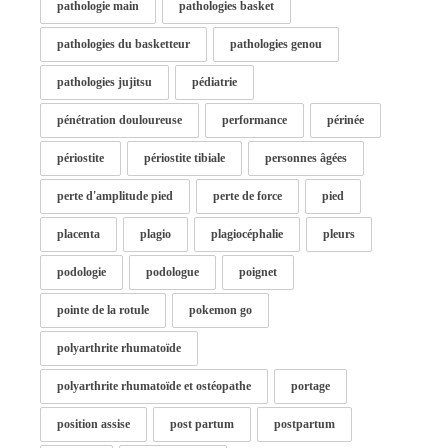
pathologie main
pathologies basket
pathologies du basketteur
pathologies genou
pathologies jujitsu
pédiatrie
pénétration douloureuse
performance
périnée
périostite
périostite tibiale
personnes âgées
perte d'amplitude pied
perte de force
pied
placenta
plagio
plagiocéphalie
pleurs
podologie
podologue
poignet
pointe de la rotule
pokemon go
polyarthrite rhumatoïde
polyarthrite rhumatoïde et ostéopathe
portage
position assise
post partum
postpartum