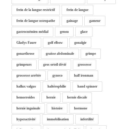
frein de la langue restrictif
frein de langue
frein de langue osteopathe
gainage
gameur
gastrocnémien médial
genou
glace
Gladys Faure
golf elbow
gonalgie
gonarthrose
graisse abdominale
grimpe
grimpeurs
gros orteil dévié
grossesse
grossesse arrêtée
gyneco
half ironman
hallux valgus
haltérophilie
hand spinner
hemorroides
hernie
hernie discale
hernie inguinale
histoire
hormone
hyperactivité
immobilisation
infertilité