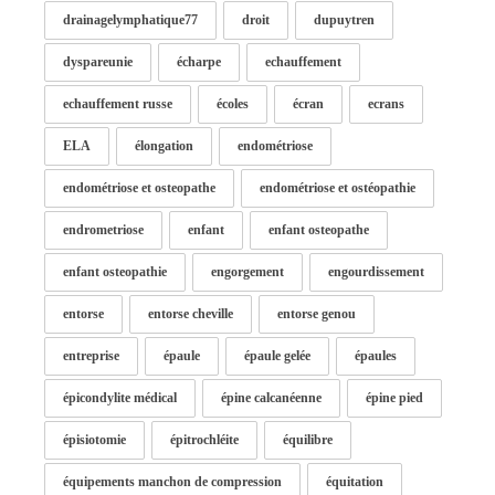
drainagelymphatique77
droit
dupuytren
dyspareunie
écharpe
echauffement
echauffement russe
écoles
écran
ecrans
ELA
élongation
endométriose
endométriose et osteopathe
endométriose et ostéopathie
endrometriose
enfant
enfant osteopathe
enfant osteopathie
engorgement
engourdissement
entorse
entorse cheville
entorse genou
entreprise
épaule
épaule gelée
épaules
épicondylite médical
épine calcanéenne
épine pied
épisiotomie
épitrochléite
équilibre
équipements manchon de compression
équitation