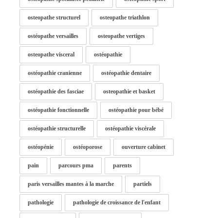
osteopathe structurel
osteopathe triathlon
ostéopathe versailles
osteopathe vertiges
osteopathe visceral
ostéopathie
ostéopathie cranienne
ostéopathie dentaire
ostéopathie des fasciae
osteopathie et basket
ostéopathie fonctionnelle
ostéopathie pour bébé
ostéopathie structurelle
ostéopathie viscérale
ostéopénie
ostéoporose
ouverture cabinet
pain
parcours pma
parents
paris versailles mantes à la marche
partiels
pathologie
pathologie de croissance de l'enfant