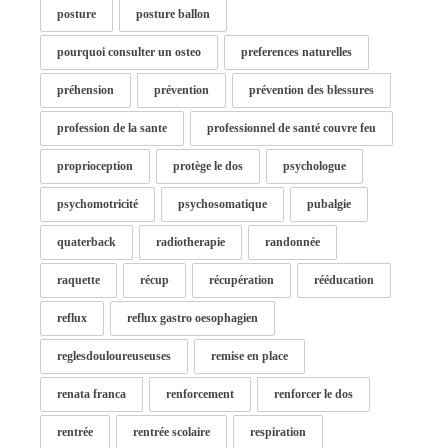
posture
posture ballon
pourquoi consulter un osteo
preferences naturelles
préhension
prévention
prévention des blessures
profession de la sante
professionnel de santé couvre feu
proprioception
protège le dos
psychologue
psychomotricité
psychosomatique
pubalgie
quaterback
radiotherapie
randonnée
raquette
récup
récupération
rééducation
reflux
reflux gastro oesophagien
reglesdouloureuseuses
remise en place
renata franca
renforcement
renforcer le dos
rentrée
rentrée scolaire
respiration