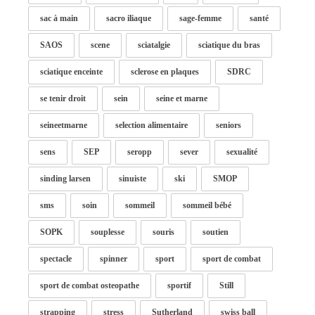
sac à main
sacro iliaque
sage-femme
santé
SAOS
scene
sciatalgie
sciatique du bras
sciatique enceinte
sclerose en plaques
SDRC
se tenir droit
sein
seine et marne
seineetmarne
selection alimentaire
seniors
sens
SEP
seropp
sever
sexualité
sinding larsen
sinuiste
ski
SMOP
sms
soin
sommeil
sommeil bébé
SOPK
souplesse
souris
soutien
spectacle
spinner
sport
sport de combat
sport de combat osteopathe
sportif
Still
strapping
stress
Sutherland
swiss ball