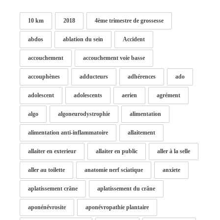
10 km
2018
4ème trimestre de grossesse
abdos
ablation du sein
Accident
accouchement
accouchement voie basse
accouphènes
adducteurs
adhérences
ado
adolescent
adolescents
aerien
agrément
algo
algoneurodystrophie
alimentation
alimentation anti-inflammatoire
allaitement
allaiter en exterieur
allaiter en public
aller à la selle
aller au toilette
anatomie nerf sciatique
anxiete
aplatissement crâne
aplatissement du crâne
aponénévrosite
aponévropathie plantaire