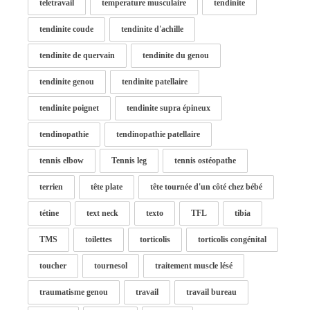
teletravail
temperature musculaire
tendinite
tendinite coude
tendinite d'achille
tendinite de quervain
tendinite du genou
tendinite genou
tendinite patellaire
tendinite poignet
tendinite supra épineux
tendinopathie
tendinopathie patellaire
tennis elbow
Tennis leg
tennis ostéopathe
terrien
tête plate
tête tournée d'un côté chez bébé
tétine
text neck
texto
TFL
tibia
TMS
toilettes
torticolis
torticolis congénital
toucher
tournesol
traitement muscle lésé
traumatisme genou
travail
travail bureau