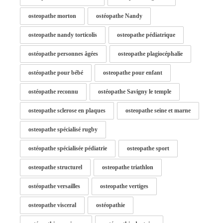
osteopathe morton
ostéopathe Nandy
osteopathe nandy torticolis
osteopathe pédiatrique
ostéopathe personnes âgées
osteopathe plagiocéphalie
ostéopathe pour bébé
osteopathe pour enfant
ostéopathe reconnu
ostéopathe Savigny le temple
osteopathe sclerose en plaques
osteopathe seine et marne
osteopathe spécialisé rugby
ostéopathe spécialisée pédiatrie
osteopathe sport
osteopathe structurel
osteopathe triathlon
ostéopathe versailles
osteopathe vertiges
osteopathe visceral
ostéopathie