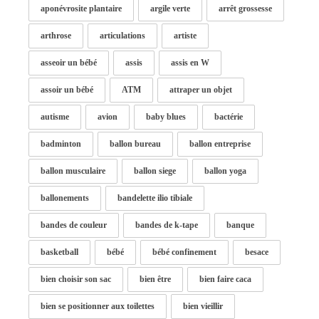
aponévrosite plantaire
argile verte
arrêt grossesse
arthrose
articulations
artiste
asseoir un bébé
assis
assis en W
assoir un bébé
ATM
attraper un objet
autisme
avion
baby blues
bactérie
badminton
ballon bureau
ballon entreprise
ballon musculaire
ballon siege
ballon yoga
ballonements
bandelette ilio tibiale
bandes de couleur
bandes de k-tape
banque
basketball
bébé
bébé confinement
besace
bien choisir son sac
bien être
bien faire caca
bien se positionner aux toilettes
bien vieillir