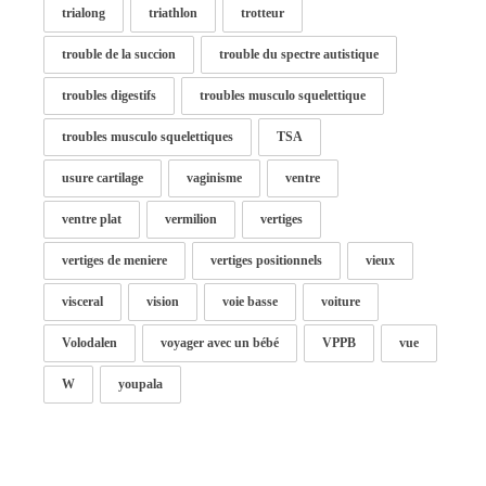
trialong
triathlon
trotteur
trouble de la succion
trouble du spectre autistique
troubles digestifs
troubles musculo squelettique
troubles musculo squelettiques
TSA
usure cartilage
vaginisme
ventre
ventre plat
vermilion
vertiges
vertiges de meniere
vertiges positionnels
vieux
visceral
vision
voie basse
voiture
Volodalen
voyager avec un bébé
VPPB
vue
W
youpala