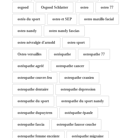
osgood
Osgood Schlatter
osteo
osteo 77
ostéo du sport
osteo et SEP
osteo maxillo facial
osteo nandy
osteo nandy fascias
osteo névralgie d'arnold
osteo sport
Osteo versailles
ostéopathe
osteopathe 77
ostéopathe agréé
osteopathe cancer
osteopathe couvre-feu
osteopathe cranien
osteopathe dentaire
osteopathe depression
osteopathe du sport
osteopathe du sport nandy
osteopathe dupuytren
ostéopathe épaule
osteopathe fascia
osteopathe fausse couche
osteopathe femme enceinte
ostéopathe migraine