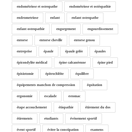
endométriose et osteopathe
endométriose et ostéopathie
endrometriose
enfant
enfant osteopathe
enfant osteopathie
engorgement
engourdissement
entorse
entorse cheville
entorse genou
entreprise
épaule
épaule gelée
épaules
épicondylite médical
épine calcanéenne
épine pied
épisiotomie
épitrochléite
équilibre
équipements manchon de compression
équitation
ergonomie
escalade
estomac
étape accouchement
étiopathie
étirement du dos
étirements
etudiants
événement sportif
évent sportif
éviter la constipation
examens