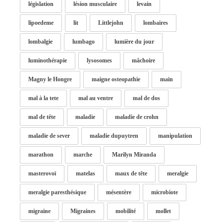
législation
lésion musculaire
levain
lipoedeme
lit
Littlejohn
lombaires
lombalgie
lumbago
lumière du jour
luminothérapie
lysosomes
mâchoire
Magny le Hongre
maigne osteopathie
main
mal à la tete
mal au ventre
mal de dos
mal de tête
maladie
maladie de crohn
maladie de sever
maladie dupuytren
manipulation
marathon
marche
Marilyn Miranda
masterovoï
matelas
maux de tête
meralgie
meralgie paresthésique
mésentère
microbiote
migraine
Migraines
mobilité
mollet