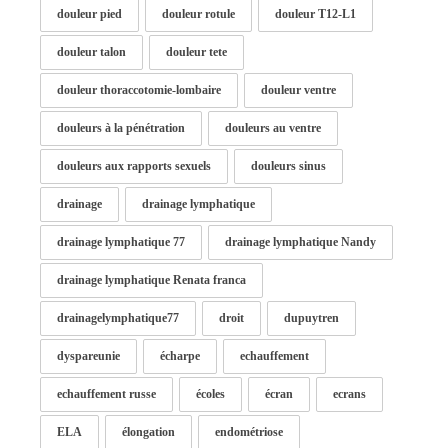
douleur pied
douleur rotule
douleur T12-L1
douleur talon
douleur tete
douleur thoraccotomie-lombaire
douleur ventre
douleurs à la pénétration
douleurs au ventre
douleurs aux rapports sexuels
douleurs sinus
drainage
drainage lymphatique
drainage lymphatique 77
drainage lymphatique Nandy
drainage lymphatique Renata franca
drainagelymphatique77
droit
dupuytren
dyspareunie
écharpe
echauffement
echauffement russe
écoles
écran
ecrans
ELA
élongation
endométriose