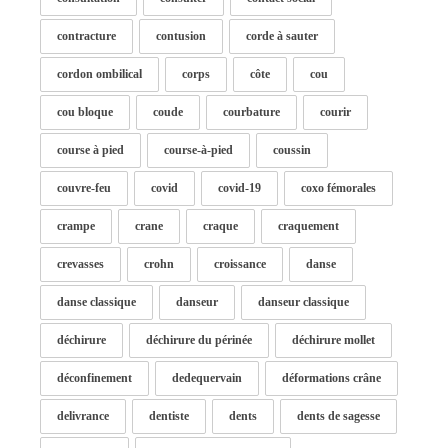
contracture
contusion
corde à sauter
cordon ombilical
corps
côte
cou
cou bloque
coude
courbature
courir
course à pied
course-à-pied
coussin
couvre-feu
covid
covid-19
coxo fémorales
crampe
crane
craque
craquement
crevasses
crohn
croissance
danse
danse classique
danseur
danseur classique
déchirure
déchirure du périnée
déchirure mollet
déconfinement
dedequervain
déformations crâne
delivrance
dentiste
dents
dents de sagesse