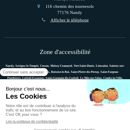
116 chemin des tournesols
77176
Nandy
Afficher le téléphone
Zone d'accessibilité
Nandy, Savigny-le-Temple, Cesson, Moissy-Cramayel, Vert-Saint-Denis, Lieusaint, Saintry-sur-
Seine, Le Coudray-Montceaux, Boissise-le-Roi, Saint-Pierre-du-Perray, Saint-Fargeau-
Ponthierry, Corbeil-Essonnes, Saint-Germain-lès-Corbeil, Le Mée-sur-Seine, Combs-la-Ville,
Vaux-le-Pénil, Melun, Villabé, Dammarie-les-Lys, Quincy-sous-Sénart, Étiolles, Évry, Mennecy,
Boussy-Saint-Antoine, etc.
Plan du site
Mentions légales
Ostéopathe Versailles
© 2018 - Marie Messager - Ostéopathe à Nandy -