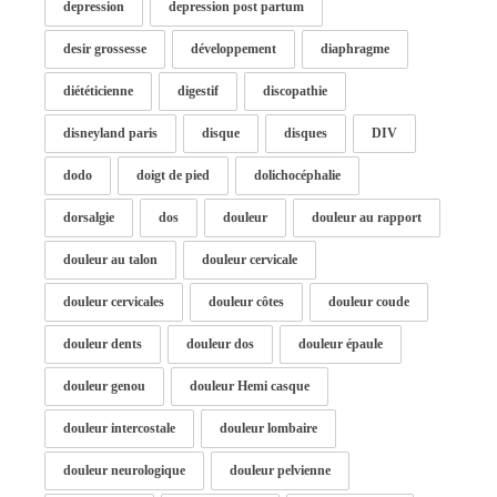
depression
depression post partum
desir grossesse
développement
diaphragme
diététicienne
digestif
discopathie
disneyland paris
disque
disques
DIV
dodo
doigt de pied
dolichocéphalie
dorsalgie
dos
douleur
douleur au rapport
douleur au talon
douleur cervicale
douleur cervicales
douleur côtes
douleur coude
douleur dents
douleur dos
douleur épaule
douleur genou
douleur Hemi casque
douleur intercostale
douleur lombaire
douleur neurologique
douleur pelvienne