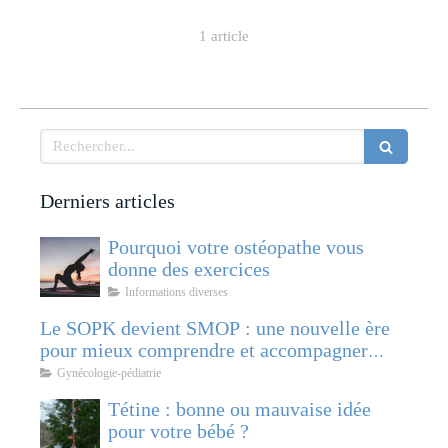
1 article
Rechercher
Derniers articles
Pourquoi votre ostéopathe vous
donne des exercices
Informations diverses
Le SOPK devient SMOP : une nouvelle ère
pour mieux comprendre et accompagner
cette pathologie féminine
Gynécologie-pédiatrie
Tétine : bonne ou mauvaise idée
pour votre bébé ?