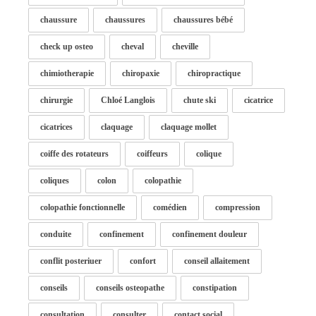
chaussure
chaussures
chaussures bébé
check up osteo
cheval
cheville
chimiotherapie
chiropaxie
chiropractique
chirurgie
Chloé Langlois
chute ski
cicatrice
cicatrices
claquage
claquage mollet
coiffe des rotateurs
coiffeurs
colique
coliques
colon
colopathie
colopathie fonctionnelle
comédien
compression
conduite
confinement
confinement douleur
conflit posteriuer
confort
conseil allaitement
conseils
conseils osteopathe
constipation
consultation
consulter
contact social