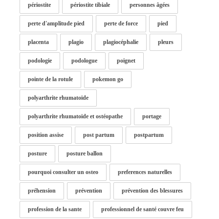
périostite
périostite tibiale
personnes âgées
perte d'amplitude pied
perte de force
pied
placenta
plagio
plagiocéphalie
pleurs
podologie
podologue
poignet
pointe de la rotule
pokemon go
polyarthrite rhumatoïde
polyarthrite rhumatoïde et ostéopathe
portage
position assise
post partum
postpartum
posture
posture ballon
pourquoi consulter un osteo
preferences naturelles
préhension
prévention
prévention des blessures
profession de la sante
professionnel de santé couvre feu