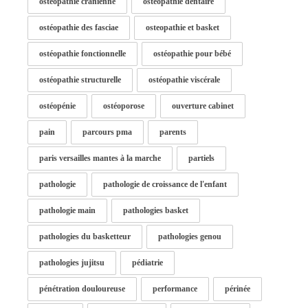
ostéopathie cranienne
ostéopathie dentaire
ostéopathie des fasciae
osteopathie et basket
ostéopathie fonctionnelle
ostéopathie pour bébé
ostéopathie structurelle
ostéopathie viscérale
ostéopénie
ostéoporose
ouverture cabinet
pain
parcours pma
parents
paris versailles mantes à la marche
partiels
pathologie
pathologie de croissance de l'enfant
pathologie main
pathologies basket
pathologies du basketteur
pathologies genou
pathologies jujitsu
pédiatrie
pénétration douloureuse
performance
périnée