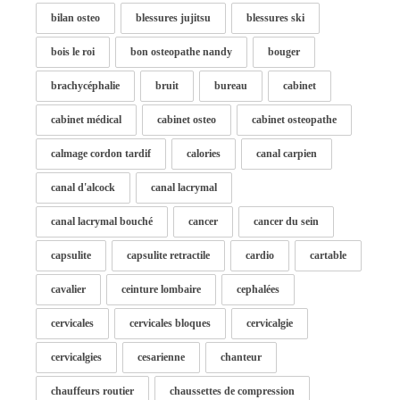
bilan osteo
blessures jujitsu
blessures ski
bois le roi
bon osteopathe nandy
bouger
brachycéphalie
bruit
bureau
cabinet
cabinet médical
cabinet osteo
cabinet osteopathe
calmage cordon tardif
calories
canal carpien
canal d'alcock
canal lacrymal
canal lacrymal bouché
cancer
cancer du sein
capsulite
capsulite retractile
cardio
cartable
cavalier
ceinture lombaire
cephalées
cervicales
cervicales bloques
cervicalgie
cervicalgies
cesarienne
chanteur
chauffeurs routier
chaussettes de compression