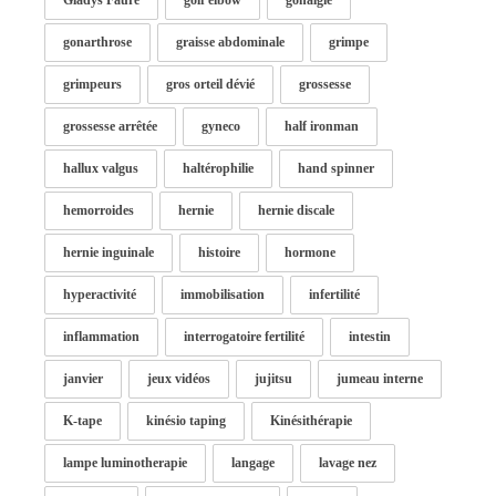
Gladys Faure
golf elbow
gonalgie
gonarthrose
graisse abdominale
grimpe
grimpeurs
gros orteil dévié
grossesse
grossesse arrêtée
gyneco
half ironman
hallux valgus
haltérophilie
hand spinner
hemorroides
hernie
hernie discale
hernie inguinale
histoire
hormone
hyperactivité
immobilisation
infertilité
inflammation
interrogatoire fertilité
intestin
janvier
jeux vidéos
jujitsu
jumeau interne
K-tape
kinésio taping
Kinésithérapie
lampe luminotherapie
langage
lavage nez