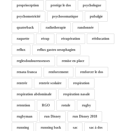
proprioception
protège le dos
psychologue
psychomotricité
psychosomatique
pubalgie
quaterback
radiotherapie
randonnée
raquette
récup
récupération
rééducation
reflux
reflux gastro oesophagien
reglesdouloureuseuses
remise en place
renata franca
renforcement
renforcer le dos
rentrée
rentrée scolaire
respiration
respiration abdominale
respiration nasale
retention
RGO
rotule
rugby
rugbyman
run Disney
run Disney 2018
running
running back
sac
sac à dos