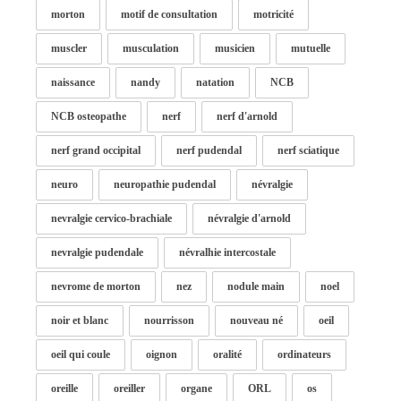
morton
motif de consultation
motricité
muscler
musculation
musicien
mutuelle
naissance
nandy
natation
NCB
NCB osteopathe
nerf
nerf d'arnold
nerf grand occipital
nerf pudendal
nerf sciatique
neuro
neuropathie pudendal
névralgie
nevralgie cervico-brachiale
névralgie d'arnold
nevralgie pudendale
névralhie intercostale
nevrome de morton
nez
nodule main
noel
noir et blanc
nourrisson
nouveau né
oeil
oeil qui coule
oignon
oralité
ordinateurs
oreille
oreiller
organe
ORL
os