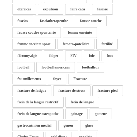
exercices
expulsion
faire caca
fasciae
fascias
fasciatherapeuthe
fausse couche
fausse couche spontanée
femme enceinte
femme enceinte sport
femoro-patellaire
fertilité
fibromyalgie
fidget
FIV
foie
foot
football
football américain
footballeur
fourmillements
foyer
Fracture
fracture de fatigue
fracture de stress
fracture pied
frein de la langue restrictif
frein de langue
frein de langue osteopathe
gainage
gameur
gastrocnémien médial
genou
glace