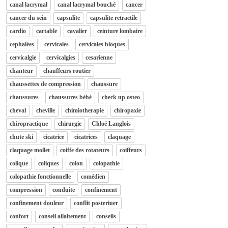
canal lacrymal
canal lacrymal bouché
cancer
cancer du sein
capsulite
capsulite retractile
cardio
cartable
cavalier
ceinture lombaire
cephalées
cervicales
cervicales bloques
cervicalgie
cervicalgies
cesarienne
chanteur
chauffeurs routier
chaussettes de compression
chaussure
chaussures
chaussures bébé
check up osteo
cheval
cheville
chimiotherapie
chiropaxie
chiropractique
chirurgie
Chloé Langlois
chute ski
cicatrice
cicatrices
claquage
claquage mollet
coiffe des rotateurs
coiffeurs
colique
coliques
colon
colopathie
colopathie fonctionnelle
comédien
compression
conduite
confinement
confinement douleur
conflit posteriuer
confort
conseil allaitement
conseils