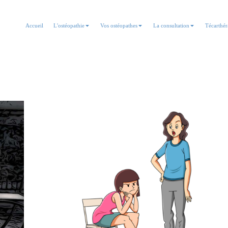
Accueil
L'ostéopathie
Vos ostéopathes
La consultation
Técarthér