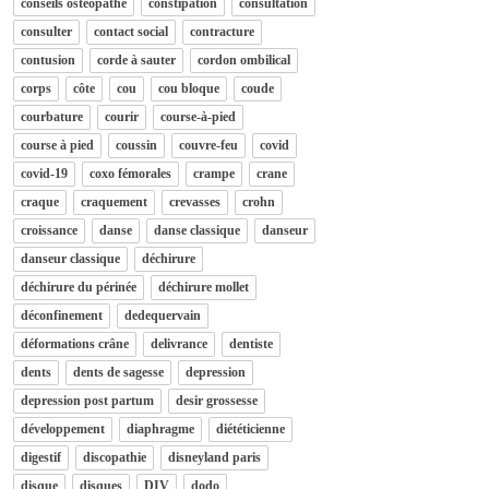
conseils osteopathe
constipation
consultation
consulter
contact social
contracture
contusion
corde à sauter
cordon ombilical
corps
côte
cou
cou bloque
coude
courbature
courir
course-à-pied
course à pied
coussin
couvre-feu
covid
covid-19
coxo fémorales
crampe
crane
craque
craquement
crevasses
crohn
croissance
danse
danse classique
danseur
danseur classique
déchirure
déchirure du périnée
déchirure mollet
déconfinement
dedequervain
déformations crâne
delivrance
dentiste
dents
dents de sagesse
depression
depression post partum
desir grossesse
développement
diaphragme
diététicienne
digestif
discopathie
disneyland paris
disque
disques
DIV
dodo