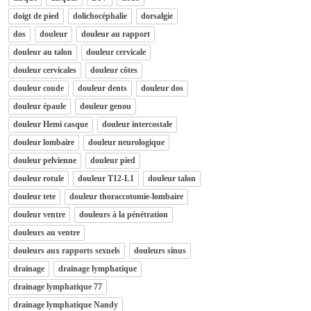
doigt de pied
dolichocéphalie
dorsalgie
dos
douleur
douleur au rapport
douleur au talon
douleur cervicale
douleur cervicales
douleur côtes
douleur coude
douleur dents
douleur dos
douleur épaule
douleur genou
douleur Hemi casque
douleur intercostale
douleur lombaire
douleur neurologique
douleur pelvienne
douleur pied
douleur rotule
douleur T12-L1
douleur talon
douleur tete
douleur thoraccotomie-lombaire
douleur ventre
douleurs à la pénétration
douleurs au ventre
douleurs aux rapports sexuels
douleurs sinus
drainage
drainage lymphatique
drainage lymphatique 77
drainage lymphatique Nandy