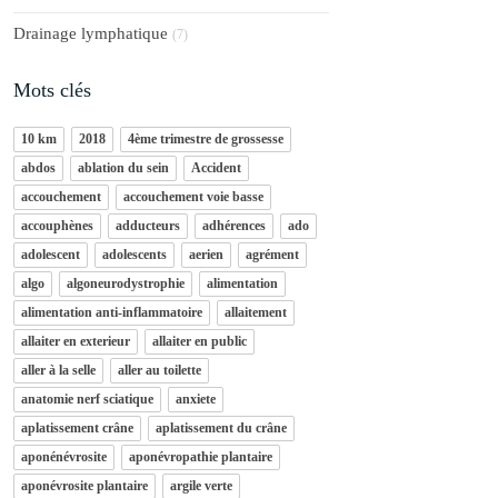
Drainage lymphatique
(7)
Mots clés
10 km
2018
4ème trimestre de grossesse
abdos
ablation du sein
Accident
accouchement
accouchement voie basse
accouphènes
adducteurs
adhérences
ado
adolescent
adolescents
aerien
agrément
algo
algoneurodystrophie
alimentation
alimentation anti-inflammatoire
allaitement
allaiter en exterieur
allaiter en public
aller à la selle
aller au toilette
anatomie nerf sciatique
anxiete
aplatissement crâne
aplatissement du crâne
aponénévrosite
aponévropathie plantaire
aponévrosite plantaire
argile verte