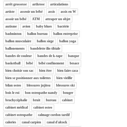
arrêt grossesse
arthrose
articulations
artiste
asseoir un bébé
assis
assis en W
assoir un bébé
ATM
attraper un objet
autisme
avion
baby blues
bactérie
badminton
ballon bureau
ballon entreprise
ballon musculaire
ballon siege
ballon yoga
ballonements
bandelette ilio tibiale
bandes de couleur
bandes de k-tape
banque
basketball
bébé
bébé confinement
besace
bien choisir son sac
bien être
bien faire caca
bien se positionner aux toilettes
bien vieillir
bilan osteo
blessures jujitsu
blessures ski
bois le roi
bon osteopathe nandy
bouger
brachycéphalie
bruit
bureau
cabinet
cabinet médical
cabinet osteo
cabinet osteopathe
calmage cordon tardif
calories
canal carpien
canal d'alcock