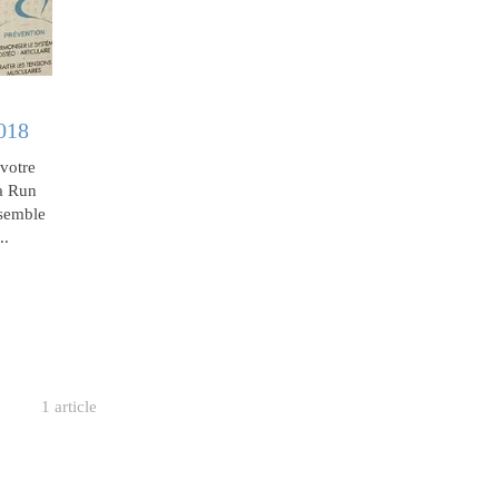
018
votre
la Run
nsemble
..
1 article