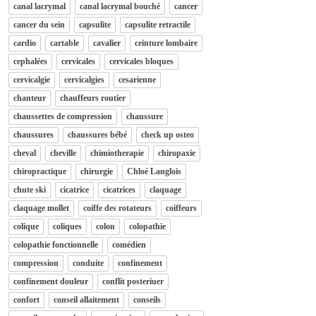
canal lacrymal
canal lacrymal bouché
cancer
cancer du sein
capsulite
capsulite retractile
cardio
cartable
cavalier
ceinture lombaire
cephalées
cervicales
cervicales bloques
cervicalgie
cervicalgies
cesarienne
chanteur
chauffeurs routier
chaussettes de compression
chaussure
chaussures
chaussures bébé
check up osteo
cheval
cheville
chimiotherapie
chiropaxie
chiropractique
chirurgie
Chloé Langlois
chute ski
cicatrice
cicatrices
claquage
claquage mollet
coiffe des rotateurs
coiffeurs
colique
coliques
colon
colopathie
colopathie fonctionnelle
comédien
compression
conduite
confinement
confinement douleur
conflit posteriuer
confort
conseil allaitement
conseils