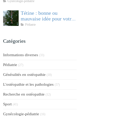
comprendre et accompagner cette
Gynécologie-pédiatrie
pathologie féminine
Tétine : bonne ou
mauvaise idée pour votre
bébé ?
Pédiatrie
Catégories
Informations diverses
(33)
Pédiatrie
(27)
Généralités en ostéopathie
(18)
L'ostéopathie et les pathologies
(57)
Recherche en ostéopathie
(12)
Sport
(41)
Gynécologie-pédiatrie
(16)