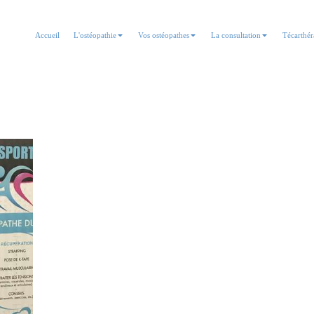
Accueil
L'ostéopathie
Vos ostéopathes
La consultation
Técarthér