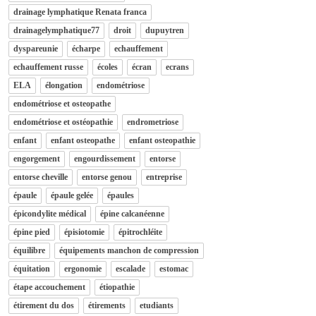
drainage lymphatique Renata franca
drainagelymphatique77
droit
dupuytren
dyspareunie
écharpe
echauffement
echauffement russe
écoles
écran
ecrans
ELA
élongation
endométriose
endométriose et osteopathe
endométriose et ostéopathie
endrometriose
enfant
enfant osteopathe
enfant osteopathie
engorgement
engourdissement
entorse
entorse cheville
entorse genou
entreprise
épaule
épaule gelée
épaules
épicondylite médical
épine calcanéenne
épine pied
épisiotomie
épitrochléite
équilibre
équipements manchon de compression
équitation
ergonomie
escalade
estomac
étape accouchement
étiopathie
étirement du dos
étirements
etudiants