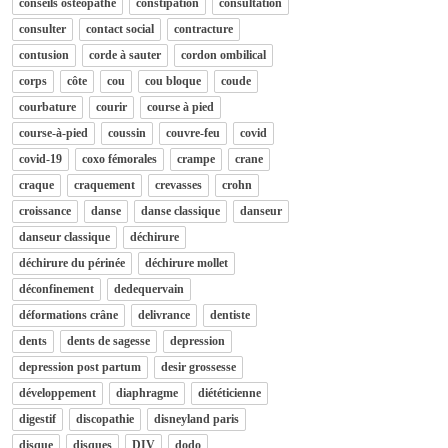
conseils osteopathe
constipation
consultation
consulter
contact social
contracture
contusion
corde à sauter
cordon ombilical
corps
côte
cou
cou bloque
coude
courbature
courir
course à pied
course-à-pied
coussin
couvre-feu
covid
covid-19
coxo fémorales
crampe
crane
craque
craquement
crevasses
crohn
croissance
danse
danse classique
danseur
danseur classique
déchirure
déchirure du périnée
déchirure mollet
déconfinement
dedequervain
déformations crâne
delivrance
dentiste
dents
dents de sagesse
depression
depression post partum
desir grossesse
développement
diaphragme
diététicienne
digestif
discopathie
disneyland paris
disque
disques
DIV
dodo