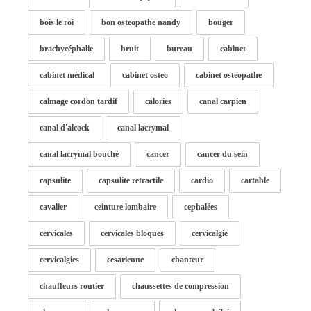
bois le roi
bon osteopathe nandy
bouger
brachycéphalie
bruit
bureau
cabinet
cabinet médical
cabinet osteo
cabinet osteopathe
calmage cordon tardif
calories
canal carpien
canal d'alcock
canal lacrymal
canal lacrymal bouché
cancer
cancer du sein
capsulite
capsulite retractile
cardio
cartable
cavalier
ceinture lombaire
cephalées
cervicales
cervicales bloques
cervicalgie
cervicalgies
cesarienne
chanteur
chauffeurs routier
chaussettes de compression