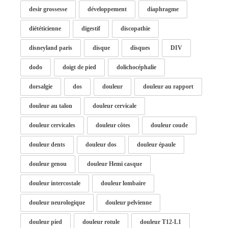
desir grossesse
développement
diaphragme
diététicienne
digestif
discopathie
disneyland paris
disque
disques
DIV
dodo
doigt de pied
dolichocéphalie
dorsalgie
dos
douleur
douleur au rapport
douleur au talon
douleur cervicale
douleur cervicales
douleur côtes
douleur coude
douleur dents
douleur dos
douleur épaule
douleur genou
douleur Hemi casque
douleur intercostale
douleur lombaire
douleur neurologique
douleur pelvienne
douleur pied
douleur rotule
douleur T12-L1