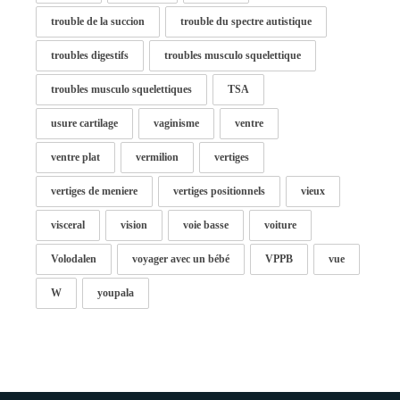
trouble de la succion
trouble du spectre autistique
troubles digestifs
troubles musculo squelettique
troubles musculo squelettiques
TSA
usure cartilage
vaginisme
ventre
ventre plat
vermilion
vertiges
vertiges de meniere
vertiges positionnels
vieux
visceral
vision
voie basse
voiture
Volodalen
voyager avec un bébé
VPPB
vue
W
youpala