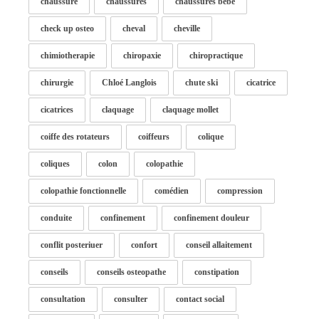
chaussure
chaussures
chaussures bébé
check up osteo
cheval
cheville
chimiotherapie
chiropaxie
chiropractique
chirurgie
Chloé Langlois
chute ski
cicatrice
cicatrices
claquage
claquage mollet
coiffe des rotateurs
coiffeurs
colique
coliques
colon
colopathie
colopathie fonctionnelle
comédien
compression
conduite
confinement
confinement douleur
conflit posteriuer
confort
conseil allaitement
conseils
conseils osteopathe
constipation
consultation
consulter
contact social