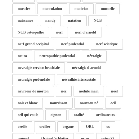
muscler
musculation
musicien
mutuelle
naissance
nandy
natation
NCB
NCB osteopathe
nerf
nerf d'arnold
nerf grand occipital
nerf pudendal
nerf sciatique
neuro
neuropathie pudendal
névralgie
nevralgie cervico-brachiale
névralgie d'arnold
nevralgie pudendale
névralhie intercostale
nevrome de morton
nez
nodule main
noel
noir et blanc
nourrisson
nouveau né
oeil
oeil qui coule
oignon
oralité
ordinateurs
oreille
oreiller
organe
ORL
os
osgood
Osgood Schlatter
osteo
osteo 77