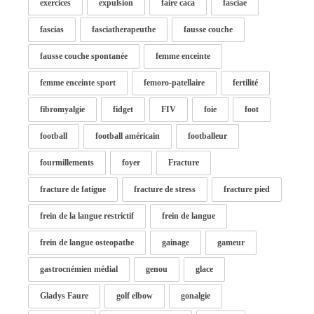
exercices
expulsion
faire caca
fasciae
fascias
fasciatherapeuthe
fausse couche
fausse couche spontanée
femme enceinte
femme enceinte sport
femoro-patellaire
fertilité
fibromyalgie
fidget
FIV
foie
foot
football
football américain
footballeur
fourmillements
foyer
Fracture
fracture de fatigue
fracture de stress
fracture pied
frein de la langue restrictif
frein de langue
frein de langue osteopathe
gainage
gameur
gastrocnémien médial
genou
glace
Gladys Faure
golf elbow
gonalgie