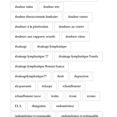
douleur talon
douleur tete
douleur thoraccotomie-lombaire
douleur ventre
douleurs à la pénétration
douleurs au ventre
douleurs aux rapports sexuels
douleurs sinus
drainage
drainage lymphatique
drainage lymphatique 77
drainage lymphatique Nandy
drainage lymphatique Renata franca
drainagelymphatique77
droit
dupuytren
dyspareunie
écharpe
echauffement
echauffement russe
écoles
écran
ecrans
ELA
élongation
endométriose
endométriose et osteopathe
endométriose et ostéopathie