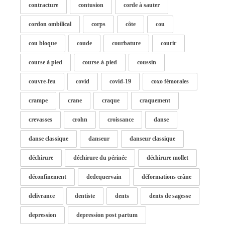
contracture
contusion
corde à sauter
cordon ombilical
corps
côte
cou
cou bloque
coude
courbature
courir
course à pied
course-à-pied
coussin
couvre-feu
covid
covid-19
coxo fémorales
crampe
crane
craque
craquement
crevasses
crohn
croissance
danse
danse classique
danseur
danseur classique
déchirure
déchirure du périnée
déchirure mollet
déconfinement
dedequervain
déformations crâne
delivrance
dentiste
dents
dents de sagesse
depression
depression post partum