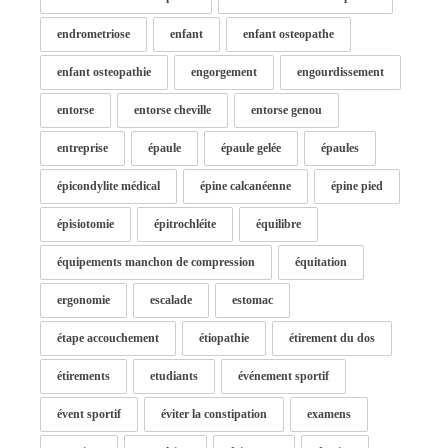
endrometriose
enfant
enfant osteopathe
enfant osteopathie
engorgement
engourdissement
entorse
entorse cheville
entorse genou
entreprise
épaule
épaule gelée
épaules
épicondylite médical
épine calcanéenne
épine pied
épisiotomie
épitrochléite
équilibre
équipements manchon de compression
équitation
ergonomie
escalade
estomac
étape accouchement
étiopathie
étirement du dos
étirements
etudiants
événement sportif
évent sportif
éviter la constipation
examens