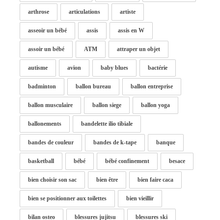
arthrose
articulations
artiste
asseoir un bébé
assis
assis en W
assoir un bébé
ATM
attraper un objet
autisme
avion
baby blues
bactérie
badminton
ballon bureau
ballon entreprise
ballon musculaire
ballon siege
ballon yoga
ballonements
bandelette ilio tibiale
bandes de couleur
bandes de k-tape
banque
basketball
bébé
bébé confinement
besace
bien choisir son sac
bien être
bien faire caca
bien se positionner aux toilettes
bien vieillir
bilan osteo
blessures jujitsu
blessures ski