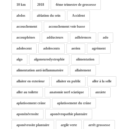
10 km
2018
4ème trimestre de grossesse
abdos
ablation du sein
Accident
accouchement
accouchement voie basse
accouphènes
adducteurs
adhérences
ado
adolescent
adolescents
aerien
agrément
algo
algoneurodystrophie
alimentation
alimentation anti-inflammatoire
allaitement
allaiter en exterieur
allaiter en public
aller à la selle
aller au toilette
anatomie nerf sciatique
anxiete
aplatissement crâne
aplatissement du crâne
aponénévrosite
aponévropathie plantaire
aponévrosite plantaire
argile verte
arrêt grossesse