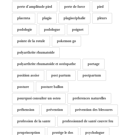
perte d'amplitude pied
perte de force
pied
placenta
plagio
plagiocéphalie
pleurs
podologie
podologue
poignet
pointe de la rotule
pokemon go
polyarthrite rhumatoïde
polyarthrite rhumatoïde et ostéopathe
portage
position assise
post partum
postpartum
posture
posture ballon
pourquoi consulter un osteo
preferences naturelles
préhension
prévention
prévention des blessures
profession de la sante
professionnel de santé couvre feu
proprioception
protège le dos
psychologue