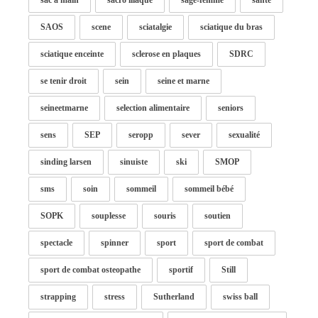
sac à main
sacro iliaque
sage-femme
santé
SAOS
scene
sciatalgie
sciatique du bras
sciatique enceinte
sclerose en plaques
SDRC
se tenir droit
sein
seine et marne
seineetmarne
selection alimentaire
seniors
sens
SEP
seropp
sever
sexualité
sinding larsen
sinuiste
ski
SMOP
sms
soin
sommeil
sommeil bébé
SOPK
souplesse
souris
soutien
spectacle
spinner
sport
sport de combat
sport de combat osteopathe
sportif
Still
strapping
stress
Sutherland
swiss ball