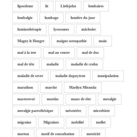
lipoedeme
lit
Littlejohn
lombaires
lombalgie
lumbago
lumière du jour
luminothérapie
lysosomes
mâchoire
Magny le Hongre
maigne osteopathie
main
mal à la tete
mal au ventre
mal de dos
mal de tête
maladie
maladie de crohn
maladie de sever
maladie dupuytren
manipulation
marathon
marche
Marilyn Miranda
masterovoï
matelas
maux de tête
meralgie
meralgie paresthésique
mésentère
microbiote
migraine
Migraines
mobilité
mollet
morton
motif de consultation
motricité