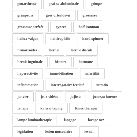
gonarthrose
graisse abdominale
grimpe
grimpeurs
gros orteil dévié
grossesse
grossesse arrêtée
gyneco
half ironman
hallux valgus
haltérophilie
hand spinner
hemorroides
hernie
hernie discale
hernie inguinale
histoire
hormone
hyperactivité
immobilisation
infertilité
inflammation
interrogatoire fertilité
intestin
janvier
jeux vidéos
jujitsu
jumeau interne
K-tape
kinésio taping
Kinésithérapie
lampe luminotherapie
langage
lavage nez
législation
lésion musculaire
levain