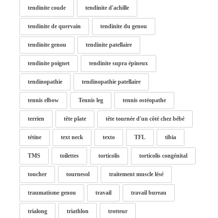
tendinite coude
tendinite d'achille
tendinite de quervain
tendinite du genou
tendinite genou
tendinite patellaire
tendinite poignet
tendinite supra épineux
tendinopathie
tendinopathie patellaire
tennis elbow
Tennis leg
tennis ostéopathe
terrien
tête plate
tête tournée d'un côté chez bébé
tétine
text neck
texto
TFL
tibia
TMS
toilettes
torticolis
torticolis congénital
toucher
tournesol
traitement muscle lésé
traumatisme genou
travail
travail bureau
trialong
triathlon
trotteur