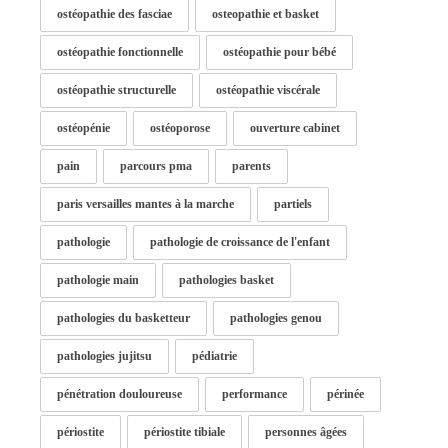
ostéopathie des fasciae
osteopathie et basket
ostéopathie fonctionnelle
ostéopathie pour bébé
ostéopathie structurelle
ostéopathie viscérale
ostéopénie
ostéoporose
ouverture cabinet
pain
parcours pma
parents
paris versailles mantes à la marche
partiels
pathologie
pathologie de croissance de l'enfant
pathologie main
pathologies basket
pathologies du basketteur
pathologies genou
pathologies jujitsu
pédiatrie
pénétration douloureuse
performance
périnée
périostite
périostite tibiale
personnes âgées