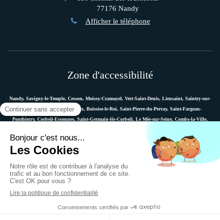
77176
Nandy
Afficher le téléphone
Zone d'accessibilité
Nandy, Savigny-le-Temple, Cesson, Moissy-Cramayel, Vert-Saint-Denis, Lieusaint, Saintry-sur-
Seine, Le Coudray-Montceaux, Boissise-le-Roi, Saint-Pierre-du-Perray, Saint-Fargeau-
Ponthierry, Corbeil-Essonnes, Saint-Germain-lès-Corbeil, Le Mée-sur-Seine, Combs-la-Ville,
Vaux-le-Pénil, Melun, Villabé, Dammarie-les-Lys, Quincy-sous-Sénart, Étiolles, Évry, Mennecy,
Boussy-Saint-Antoine, etc.
Plan du site
Mentions légales
Ostéopathe Versailles
© 2018 - Marie Messager - Ostéopathe à Nandy -