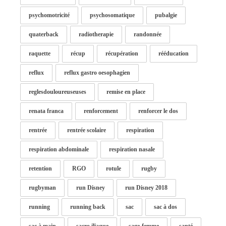
psychomotricité
psychosomatique
pubalgie
quaterback
radiotherapie
randonnée
raquette
récup
récupération
rééducation
reflux
reflux gastro oesophagien
reglesdouloureuseuses
remise en place
renata franca
renforcement
renforcer le dos
rentrée
rentrée scolaire
respiration
respiration abdominale
respiration nasale
retention
RGO
rotule
rugby
rugbyman
run Disney
run Disney 2018
running
running back
sac
sac à dos