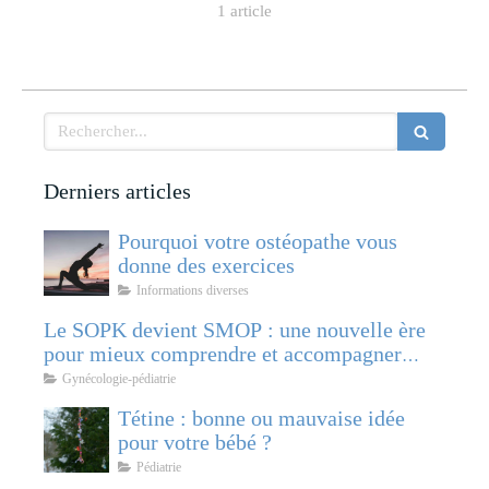
1 article
Rechercher
Derniers articles
Pourquoi votre ostéopathe vous
donne des exercices
Informations diverses
Le SOPK devient SMOP : une nouvelle ère
pour mieux comprendre et accompagner
cette pathologie féminine
Gynécologie-pédiatrie
Tétine : bonne ou mauvaise idée
pour votre bébé ?
Pédiatrie