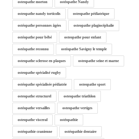
osteopathe morton
ostéopathe Nandy
osteopathe nandy torticolis
osteopathe pédiatrique
ostéopathe personnes âgées
osteopathe plagiocéphalie
ostéopathe pour bébé
osteopathe pour enfant
ostéopathe reconnu
ostéopathe Savigny le temple
osteopathe sclerose en plaques
osteopathe seine et marne
osteopathe spécialisé rugby
ostéopathe spécialisée pédiatrie
osteopathe sport
osteopathe structurel
osteopathe triathlon
ostéopathe versailles
osteopathe vertiges
osteopathe visceral
ostéopathie
ostéopathie cranienne
ostéopathie dentaire