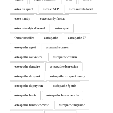
ostéo du sport
osteo et SEP
osteo maxillo facial
osteo nandy
osteo nandy fascias
osteo névralgie d'arnold
osteo sport
Osteo versailles
ostéopathe
osteopathe 77
ostéopathe agréé
osteopathe cancer
osteopathe couvre-feu
osteopathe cranien
osteopathe dentaire
osteopathe depression
osteopathe du sport
osteopathe du sport nandy
osteopathe dupuytren
ostéopathe épaule
osteopathe fascia
osteopathe fausse couche
osteopathe femme enceinte
ostéopathe migraine