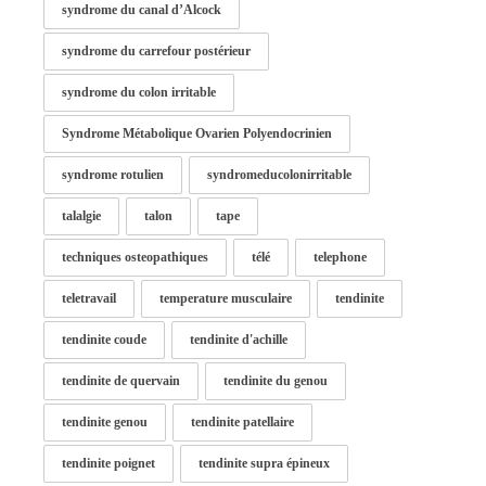
syndrome du canal d’Alcock
syndrome du carrefour postérieur
syndrome du colon irritable
Syndrome Métabolique Ovarien Polyendocrinien
syndrome rotulien
syndromeducolonirritable
talalgie
talon
tape
techniques osteopathiques
télé
telephone
teletravail
temperature musculaire
tendinite
tendinite coude
tendinite d'achille
tendinite de quervain
tendinite du genou
tendinite genou
tendinite patellaire
tendinite poignet
tendinite supra épineux