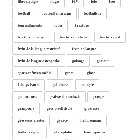
fibromyalgie
fidget
FIV
foie
foot
football
football américain
footballeur
fourmillements
foyer
Fracture
fracture de fatigue
fracture de stress
fracture pied
frein de la langue restrictif
frein de langue
frein de langue osteopathe
gainage
gameur
gastrocnémien médial
genou
glace
Gladys Faure
golf elbow
gonalgie
gonarthrose
graisse abdominale
grimpe
grimpeurs
gros orteil dévié
grossesse
grossesse arrêtée
gyneco
half ironman
hallux valgus
haltérophilie
hand spinner