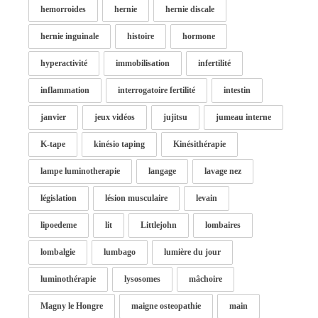
hemorroides
hernie
hernie discale
hernie inguinale
histoire
hormone
hyperactivité
immobilisation
infertilité
inflammation
interrogatoire fertilité
intestin
janvier
jeux vidéos
jujitsu
jumeau interne
K-tape
kinésio taping
Kinésithérapie
lampe luminotherapie
langage
lavage nez
législation
lésion musculaire
levain
lipoedeme
lit
Littlejohn
lombaires
lombalgie
lumbago
lumière du jour
luminothérapie
lysosomes
mâchoire
Magny le Hongre
maigne osteopathie
main