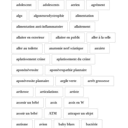
adolescent
adolescents
aerien
agrément
algo
algoneurodystrophie
alimentation
alimentation anti-inflammatoire
allaitement
allaiter en exterieur
allaiter en public
aller à la selle
aller au toilette
anatomie nerf sciatique
anxiete
aplatissement crâne
aplatissement du crâne
aponénévrosite
aponévropathie plantaire
aponévrosite plantaire
argile verte
arrêt grossesse
arthrose
articulations
artiste
asseoir un bébé
assis
assis en W
assoir un bébé
ATM
attraper un objet
autisme
avion
baby blues
bactérie