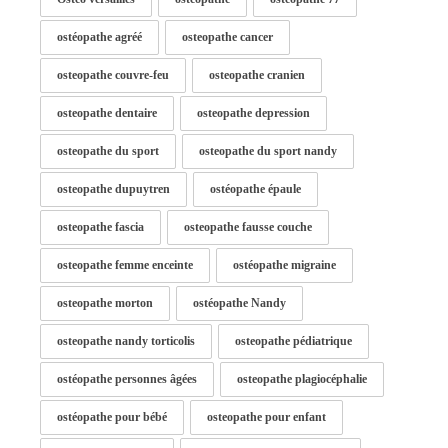
ostéopathe agréé
osteopathe cancer
osteopathe couvre-feu
osteopathe cranien
osteopathe dentaire
osteopathe depression
osteopathe du sport
osteopathe du sport nandy
osteopathe dupuytren
ostéopathe épaule
osteopathe fascia
osteopathe fausse couche
osteopathe femme enceinte
ostéopathe migraine
osteopathe morton
ostéopathe Nandy
osteopathe nandy torticolis
osteopathe pédiatrique
ostéopathe personnes âgées
osteopathe plagiocéphalie
ostéopathe pour bébé
osteopathe pour enfant