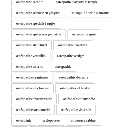
ostéopathe reconnu
ostéopathe Savigny le temple
osteopathe sclerose en plaques
osteopathe seine et marne
osteopathe spécialisé rugby
ostéopathe spécialisée pédiatrie
osteopathe sport
osteopathe structurel
osteopathe triathlon
ostéopathe versailles
osteopathe vertiges
osteopathe visceral
ostéopathie
ostéopathie cranienne
ostéopathie dentaire
ostéopathie des fasciae
osteopathie et basket
ostéopathie fonctionnelle
ostéopathie pour bébé
ostéopathie structurelle
ostéopathie viscérale
ostéopénie
ostéoporose
ouverture cabinet