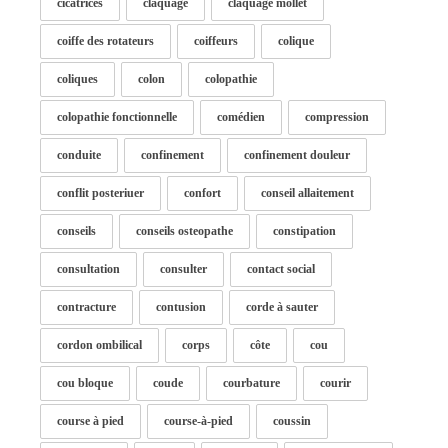
cicatrices
claquage
claquage mollet
coiffe des rotateurs
coiffeurs
colique
coliques
colon
colopathie
colopathie fonctionnelle
comédien
compression
conduite
confinement
confinement douleur
conflit posteriuer
confort
conseil allaitement
conseils
conseils osteopathe
constipation
consultation
consulter
contact social
contracture
contusion
corde à sauter
cordon ombilical
corps
côte
cou
cou bloque
coude
courbature
courir
course à pied
course-à-pied
coussin