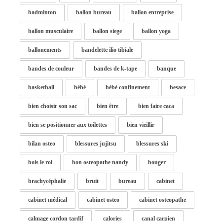
badminton
ballon bureau
ballon entreprise
ballon musculaire
ballon siege
ballon yoga
ballonements
bandelette ilio tibiale
bandes de couleur
bandes de k-tape
banque
basketball
bébé
bébé confinement
besace
bien choisir son sac
bien être
bien faire caca
bien se positionner aux toilettes
bien vieillir
bilan osteo
blessures jujitsu
blessures ski
bois le roi
bon osteopathe nandy
bouger
brachycéphalie
bruit
bureau
cabinet
cabinet médical
cabinet osteo
cabinet osteopathe
calmage cordon tardif
calories
canal carpien