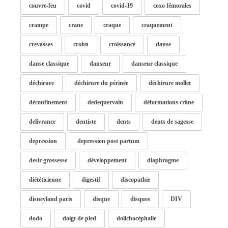
couvre-feu
covid
covid-19
coxo fémorales
crampe
crane
craque
craquement
crevasses
crohn
croissance
danse
danse classique
danseur
danseur classique
déchirure
déchirure du périnée
déchirure mollet
déconfinement
dedequervain
déformations crâne
delivrance
dentiste
dents
dents de sagesse
depression
depression post partum
desir grossesse
développement
diaphragme
diététicienne
digestif
discopathie
disneyland paris
disque
disques
DIV
dodo
doigt de pied
dolichocéphalie