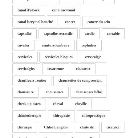
canal d'alcock
canal lacrymal
canal lacrymal bouché
cancer
cancer du sein
capsulite
capsulite retractile
cardio
cartable
cavalier
ceinture lombaire
cephalées
cervicales
cervicales bloques
cervicalgie
cervicalgies
cesarienne
chanteur
chauffeurs routier
chaussettes de compression
chaussure
chaussures
chaussures bébé
check up osteo
cheval
cheville
chimiotherapie
chiropaxie
chiropractique
chirurgie
Chloé Langlois
chute ski
cicatrice