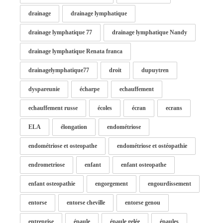
drainage
drainage lymphatique
drainage lymphatique 77
drainage lymphatique Nandy
drainage lymphatique Renata franca
drainagelymphatique77
droit
dupuytren
dyspareunie
écharpe
echauffement
echauffement russe
écoles
écran
ecrans
ELA
élongation
endométriose
endométriose et osteopathe
endométriose et ostéopathie
endrometriose
enfant
enfant osteopathe
enfant osteopathie
engorgement
engourdissement
entorse
entorse cheville
entorse genou
entreprise
épaule
épaule gelée
épaules