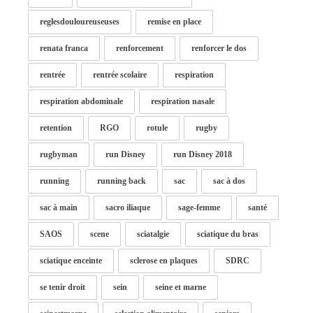
reglesdouloureuseuses
remise en place
renata franca
renforcement
renforcer le dos
rentrée
rentrée scolaire
respiration
respiration abdominale
respiration nasale
retention
RGO
rotule
rugby
rugbyman
run Disney
run Disney 2018
running
running back
sac
sac à dos
sac à main
sacro iliaque
sage-femme
santé
SAOS
scene
sciatalgie
sciatique du bras
sciatique enceinte
sclerose en plaques
SDRC
se tenir droit
sein
seine et marne