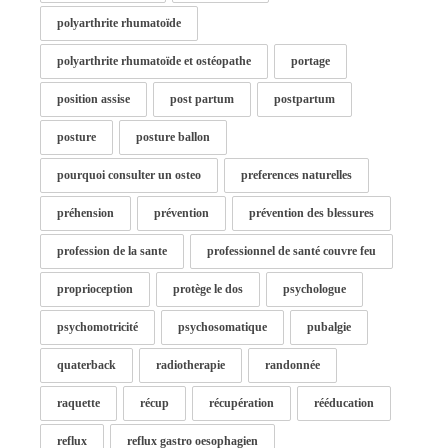
polyarthrite rhumatoïde
polyarthrite rhumatoïde et ostéopathe
portage
position assise
post partum
postpartum
posture
posture ballon
pourquoi consulter un osteo
preferences naturelles
préhension
prévention
prévention des blessures
profession de la sante
professionnel de santé couvre feu
proprioception
protège le dos
psychologue
psychomotricité
psychosomatique
pubalgie
quaterback
radiotherapie
randonnée
raquette
récup
récupération
rééducation
reflux
reflux gastro oesophagien