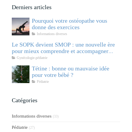
Derniers articles
Pourquoi votre ostéopathe vous
donne des exercices
Informations diverses
Le SOPK devient SMOP : une nouvelle ère
pour mieux comprendre et accompagner
cette pathologie féminine
Gynécologie-pédiatrie
Tétine : bonne ou mauvaise idée
pour votre bébé ?
Pédiatrie
Catégories
Informations diverses
(33)
Pédiatrie
(27)