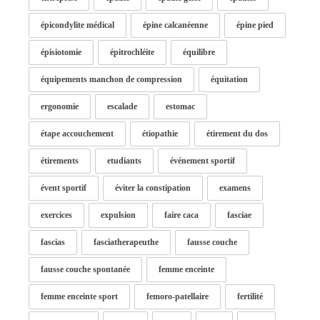
épicondylite médical
épine calcanéenne
épine pied
épisiotomie
épitrochléite
équilibre
équipements manchon de compression
équitation
ergonomie
escalade
estomac
étape accouchement
étiopathie
étirement du dos
étirements
etudiants
événement sportif
évent sportif
éviter la constipation
examens
exercices
expulsion
faire caca
fasciae
fascias
fasciatherapeuthe
fausse couche
fausse couche spontanée
femme enceinte
femme enceinte sport
femoro-patellaire
fertilité