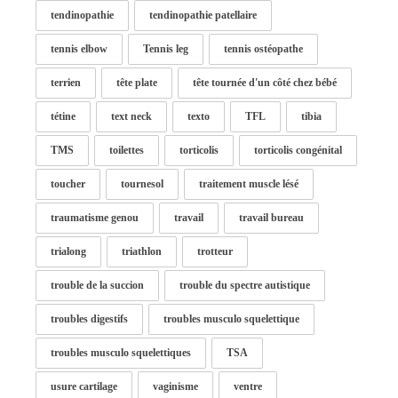
tendinopathie
tendinopathie patellaire
tennis elbow
Tennis leg
tennis ostéopathe
terrien
tête plate
tête tournée d'un côté chez bébé
tétine
text neck
texto
TFL
tibia
TMS
toilettes
torticolis
torticolis congénital
toucher
tournesol
traitement muscle lésé
traumatisme genou
travail
travail bureau
trialong
triathlon
trotteur
trouble de la succion
trouble du spectre autistique
troubles digestifs
troubles musculo squelettique
troubles musculo squelettiques
TSA
usure cartilage
vaginisme
ventre