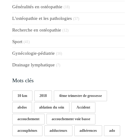
Généralités en ostéopathie
(18)
L'ostéopathie et les pathologies
(57)
Recherche en ostéopathie
(12)
Sport
(41)
Gynécologie-pédiatrie
(16)
Drainage lymphatique
(7)
Mots clés
10 km
2018
4ème trimestre de grossesse
abdos
ablation du sein
Accident
accouchement
accouchement voie basse
accouphènes
adducteurs
adhérences
ado