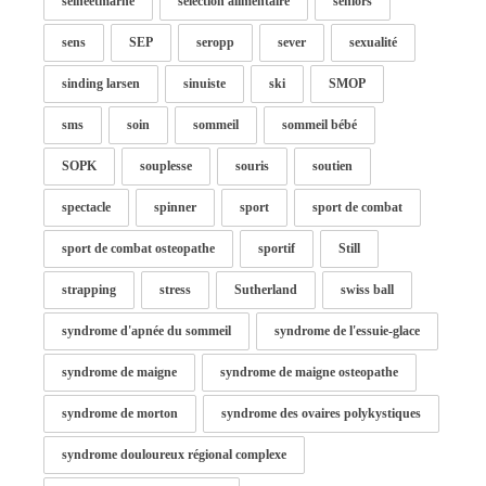
seineetmarne
selection alimentaire
seniors
sens
SEP
seropp
sever
sexualité
sinding larsen
sinuiste
ski
SMOP
sms
soin
sommeil
sommeil bébé
SOPK
souplesse
souris
soutien
spectacle
spinner
sport
sport de combat
sport de combat osteopathe
sportif
Still
strapping
stress
Sutherland
swiss ball
syndrome d'apnée du sommeil
syndrome de l'essuie-glace
syndrome de maigne
syndrome de maigne osteopathe
syndrome de morton
syndrome des ovaires polykystiques
syndrome douloureux régional complexe