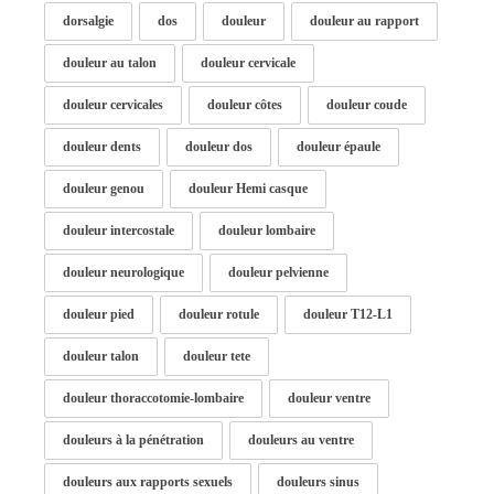
dorsalgie
dos
douleur
douleur au rapport
douleur au talon
douleur cervicale
douleur cervicales
douleur côtes
douleur coude
douleur dents
douleur dos
douleur épaule
douleur genou
douleur Hemi casque
douleur intercostale
douleur lombaire
douleur neurologique
douleur pelvienne
douleur pied
douleur rotule
douleur T12-L1
douleur talon
douleur tete
douleur thoraccotomie-lombaire
douleur ventre
douleurs à la pénétration
douleurs au ventre
douleurs aux rapports sexuels
douleurs sinus