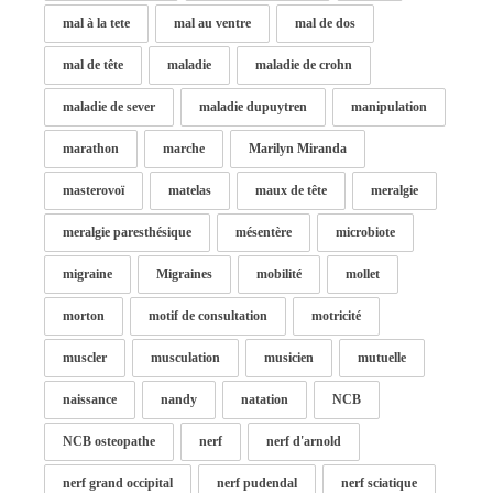
mal à la tete
mal au ventre
mal de dos
mal de tête
maladie
maladie de crohn
maladie de sever
maladie dupuytren
manipulation
marathon
marche
Marilyn Miranda
masterovoï
matelas
maux de tête
meralgie
meralgie paresthésique
mésentère
microbiote
migraine
Migraines
mobilité
mollet
morton
motif de consultation
motricité
muscler
musculation
musicien
mutuelle
naissance
nandy
natation
NCB
NCB osteopathe
nerf
nerf d'arnold
nerf grand occipital
nerf pudendal
nerf sciatique