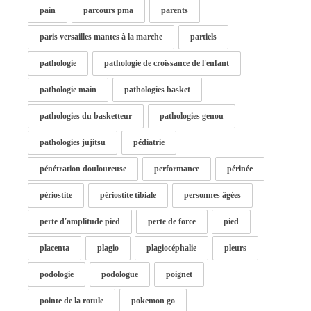
pain
parcours pma
parents
paris versailles mantes à la marche
partiels
pathologie
pathologie de croissance de l'enfant
pathologie main
pathologies basket
pathologies du basketteur
pathologies genou
pathologies jujitsu
pédiatrie
pénétration douloureuse
performance
périnée
périostite
périostite tibiale
personnes âgées
perte d'amplitude pied
perte de force
pied
placenta
plagio
plagiocéphalie
pleurs
podologie
podologue
poignet
pointe de la rotule
pokemon go