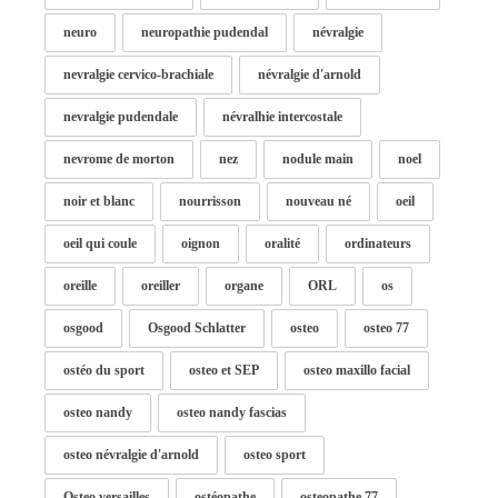
neuro
neuropathie pudendal
névralgie
nevralgie cervico-brachiale
névralgie d'arnold
nevralgie pudendale
névralhie intercostale
nevrome de morton
nez
nodule main
noel
noir et blanc
nourrisson
nouveau né
oeil
oeil qui coule
oignon
oralité
ordinateurs
oreille
oreiller
organe
ORL
os
osgood
Osgood Schlatter
osteo
osteo 77
ostéo du sport
osteo et SEP
osteo maxillo facial
osteo nandy
osteo nandy fascias
osteo névralgie d'arnold
osteo sport
Osteo versailles
ostéopathe
osteopathe 77