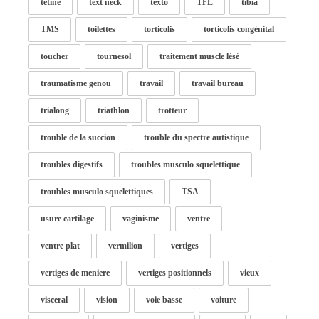
tétine
text neck
texto
TFL
tibia
TMS
toilettes
torticolis
torticolis congénital
toucher
tournesol
traitement muscle lésé
traumatisme genou
travail
travail bureau
trialong
triathlon
trotteur
trouble de la succion
trouble du spectre autistique
troubles digestifs
troubles musculo squelettique
troubles musculo squelettiques
TSA
usure cartilage
vaginisme
ventre
ventre plat
vermilion
vertiges
vertiges de meniere
vertiges positionnels
vieux
visceral
vision
voie basse
voiture