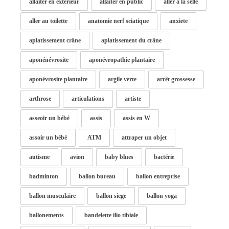
allaiter en exterieur
allaiter en public
aller à la selle
aller au toilette
anatomie nerf sciatique
anxiete
aplatissement crâne
aplatissement du crâne
aponénévrosite
aponévropathie plantaire
aponévrosite plantaire
argile verte
arrêt grossesse
arthrose
articulations
artiste
asseoir un bébé
assis
assis en W
assoir un bébé
ATM
attraper un objet
autisme
avion
baby blues
bactérie
badminton
ballon bureau
ballon entreprise
ballon musculaire
ballon siege
ballon yoga
ballonements
bandelette ilio tibiale