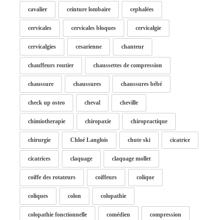
cavalier
ceinture lombaire
cephalées
cervicales
cervicales bloques
cervicalgie
cervicalgies
cesarienne
chanteur
chauffeurs routier
chaussettes de compression
chaussure
chaussures
chaussures bébé
check up osteo
cheval
cheville
chimiotherapie
chiropaxie
chiropractique
chirurgie
Chloé Langlois
chute ski
cicatrice
cicatrices
claquage
claquage mollet
coiffe des rotateurs
coiffeurs
colique
coliques
colon
colopathie
colopathie fonctionnelle
comédien
compression