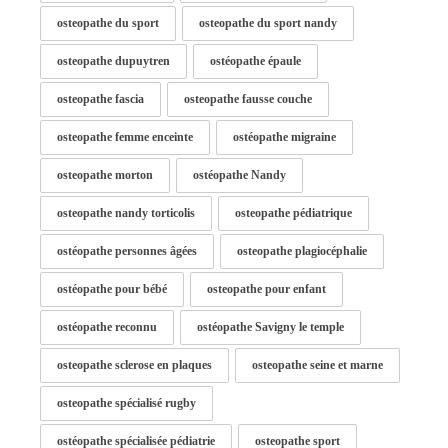
osteopathe du sport
osteopathe du sport nandy
osteopathe dupuytren
ostéopathe épaule
osteopathe fascia
osteopathe fausse couche
osteopathe femme enceinte
ostéopathe migraine
osteopathe morton
ostéopathe Nandy
osteopathe nandy torticolis
osteopathe pédiatrique
ostéopathe personnes âgées
osteopathe plagiocéphalie
ostéopathe pour bébé
osteopathe pour enfant
ostéopathe reconnu
ostéopathe Savigny le temple
osteopathe sclerose en plaques
osteopathe seine et marne
osteopathe spécialisé rugby
ostéopathe spécialisée pédiatrie
osteopathe sport