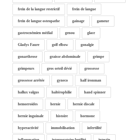
frein de la langue restrictif
frein de langue
frein de langue osteopathe
gainage
gameur
gastrocnémien médial
genou
glace
Gladys Faure
golf elbow
gonalgie
gonarthrose
graisse abdominale
grimpe
grimpeurs
gros orteil dévié
grossesse
grossesse arrêtée
gyneco
half ironman
hallux valgus
haltérophilie
hand spinner
hemorroides
hernie
hernie discale
hernie inguinale
histoire
hormone
hyperactivité
immobilisation
infertilité
inflammation
interrogatoire fertilité
intestin