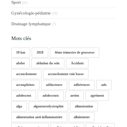
Sport
(41)
Gynécologie-pédiatrie
(16)
Drainage lymphatique
(7)
Mots clés
10 km
2018
4ème trimestre de grossesse
abdos
ablation du sein
Accident
accouchement
accouchement voie basse
accouphènes
adducteurs
adhérences
ado
adolescent
adolescents
aerien
agrément
algo
algoneurodystrophie
alimentation
alimentation anti-inflammatoire
allaitement