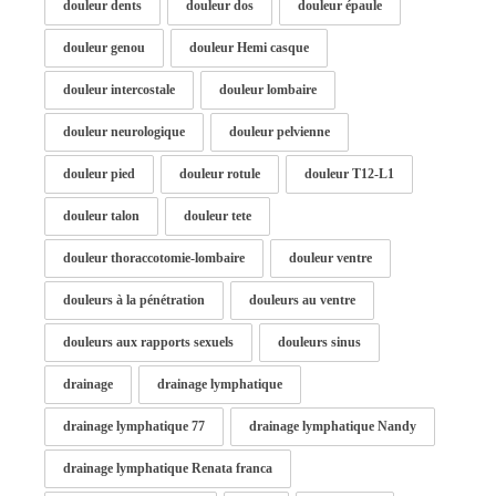
douleur dents
douleur dos
douleur épaule
douleur genou
douleur Hemi casque
douleur intercostale
douleur lombaire
douleur neurologique
douleur pelvienne
douleur pied
douleur rotule
douleur T12-L1
douleur talon
douleur tete
douleur thoraccotomie-lombaire
douleur ventre
douleurs à la pénétration
douleurs au ventre
douleurs aux rapports sexuels
douleurs sinus
drainage
drainage lymphatique
drainage lymphatique 77
drainage lymphatique Nandy
drainage lymphatique Renata franca