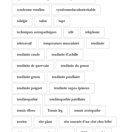
syndrome rotulien
syndromeducolonirritable
talalgie
talon
tape
techniques osteopathiques
télé
telephone
teletravail
temperature musculaire
tendinite
tendinite coude
tendinite d'achille
tendinite de quervain
tendinite du genou
tendinite genou
tendinite patellaire
tendinite poignet
tendinite supra épineux
tendinopathie
tendinopathie patellaire
tennis elbow
Tennis leg
tennis ostéopathe
terrien
tête plate
tête tournée d'un côté chez bébé