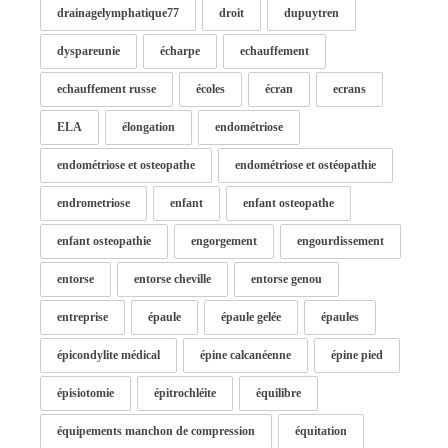
drainagelymphatique77
droit
dupuytren
dyspareunie
écharpe
echauffement
echauffement russe
écoles
écran
ecrans
ELA
élongation
endométriose
endométriose et osteopathe
endométriose et ostéopathie
endrometriose
enfant
enfant osteopathe
enfant osteopathie
engorgement
engourdissement
entorse
entorse cheville
entorse genou
entreprise
épaule
épaule gelée
épaules
épicondylite médical
épine calcanéenne
épine pied
épisiotomie
épitrochléite
équilibre
équipements manchon de compression
équitation