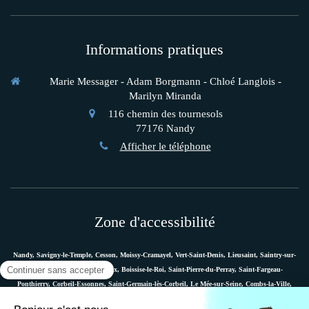
Informations pratiques
Marie Messager - Adam Borgmann - Chloé Langlois -
Marilyn Miranda
116 chemin des tournesols
77176
Nandy
Afficher le téléphone
Zone d'accessibilité
Nandy, Savigny-le-Temple, Cesson, Moissy-Cramayel, Vert-Saint-Denis, Lieusaint, Saintry-sur-
Seine, Le Coudray-Montceaux, Boissise-le-Roi, Saint-Pierre-du-Perray, Saint-Fargeau-
Ponthierry, Corbeil-Essonnes, Saint-Germain-lès-Corbeil, Le Mée-sur-Seine, Combs-la-Ville,
Vaux-le-Pénil, Melun, Villabé, Dammarie-les-Lys, Quincy-sous-Sénart, Étiolles, Évry, Mennecy,