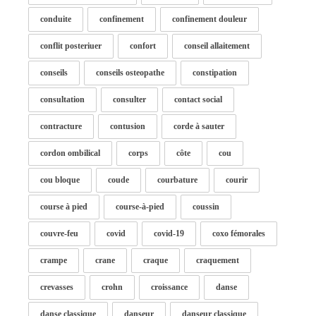
conduite
confinement
confinement douleur
conflit posteriuer
confort
conseil allaitement
conseils
conseils osteopathe
constipation
consultation
consulter
contact social
contracture
contusion
corde à sauter
cordon ombilical
corps
côte
cou
cou bloque
coude
courbature
courir
course à pied
course-à-pied
coussin
couvre-feu
covid
covid-19
coxo fémorales
crampe
crane
craque
craquement
crevasses
crohn
croissance
danse
danse classique
danseur
danseur classique