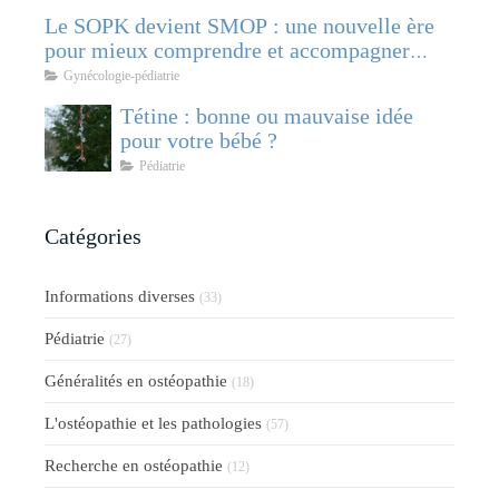
Le SOPK devient SMOP : une nouvelle ère
pour mieux comprendre et accompagner
cette pathologie féminine
Gynécologie-pédiatrie
Tétine : bonne ou mauvaise idée
pour votre bébé ?
Pédiatrie
Catégories
Informations diverses
(33)
Pédiatrie
(27)
Généralités en ostéopathie
(18)
L'ostéopathie et les pathologies
(57)
Recherche en ostéopathie
(12)