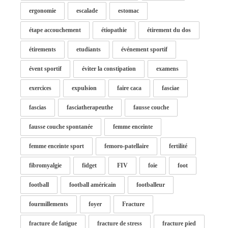
ergonomie
escalade
estomac
étape accouchement
étiopathie
étirement du dos
étirements
etudiants
événement sportif
évent sportif
éviter la constipation
examens
exercices
expulsion
faire caca
fasciae
fascias
fasciatherapeuthe
fausse couche
fausse couche spontanée
femme enceinte
femme enceinte sport
femoro-patellaire
fertilité
fibromyalgie
fidget
FIV
foie
foot
football
football américain
footballeur
fourmillements
foyer
Fracture
fracture de fatigue
fracture de stress
fracture pied