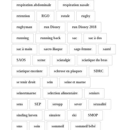
respiration abdominale
respiration nasale
retention
RGO
rotule
rugby
rugbyman
run Disney
run Disney 2018
running
running back
sac
sac à dos
sac à main
sacro iliaque
sage-femme
santé
SAOS
scene
sciatalgie
sciatique du bras
sciatique enceinte
sclerose en plaques
SDRC
se tenir droit
sein
seine et marne
seineetmarne
selection alimentaire
seniors
sens
SEP
seropp
sever
sexualité
sinding larsen
sinuiste
ski
SMOP
sms
soin
sommeil
sommeil bébé