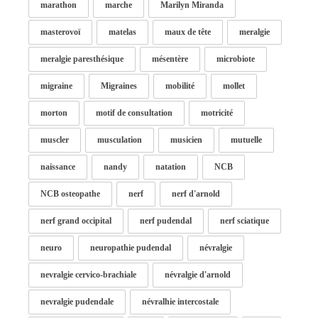
marathon
marche
Marilyn Miranda
masterovoï
matelas
maux de tête
meralgie
meralgie paresthésique
mésentère
microbiote
migraine
Migraines
mobilité
mollet
morton
motif de consultation
motricité
muscler
musculation
musicien
mutuelle
naissance
nandy
natation
NCB
NCB osteopathe
nerf
nerf d'arnold
nerf grand occipital
nerf pudendal
nerf sciatique
neuro
neuropathie pudendal
névralgie
nevralgie cervico-brachiale
névralgie d'arnold
nevralgie pudendale
névralhie intercostale