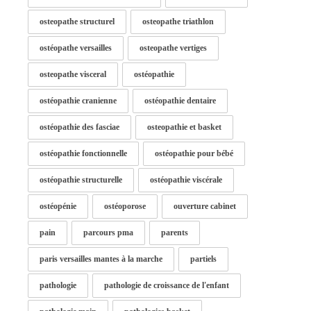
osteopathe structurel
osteopathe triathlon
ostéopathe versailles
osteopathe vertiges
osteopathe visceral
ostéopathie
ostéopathie cranienne
ostéopathie dentaire
ostéopathie des fasciae
osteopathie et basket
ostéopathie fonctionnelle
ostéopathie pour bébé
ostéopathie structurelle
ostéopathie viscérale
ostéopénie
ostéoporose
ouverture cabinet
pain
parcours pma
parents
paris versailles mantes à la marche
partiels
pathologie
pathologie de croissance de l'enfant