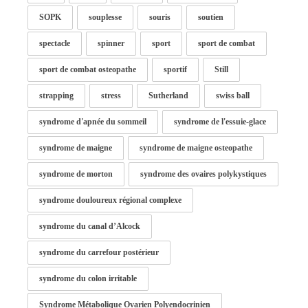
SOPK
souplesse
souris
soutien
spectacle
spinner
sport
sport de combat
sport de combat osteopathe
sportif
Still
strapping
stress
Sutherland
swiss ball
syndrome d'apnée du sommeil
syndrome de l'essuie-glace
syndrome de maigne
syndrome de maigne osteopathe
syndrome de morton
syndrome des ovaires polykystiques
syndrome douloureux régional complexe
syndrome du canal d’Alcock
syndrome du carrefour postérieur
syndrome du colon irritable
Syndrome Métabolique Ovarien Polyendocrinien