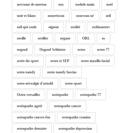
nevrome de morton
nez
nodule main
noel
noir et blanc
nourrisson
nouveau né
oeil
oeil qui coule
oignon
oralité
ordinateurs
oreille
oreiller
organe
ORL
os
osgood
Osgood Schlatter
osteo
osteo 77
ostéo du sport
osteo et SEP
osteo maxillo facial
osteo nandy
osteo nandy fascias
osteo névralgie d'arnold
osteo sport
Osteo versailles
ostéopathe
osteopathe 77
ostéopathe agréé
osteopathe cancer
osteopathe couvre-feu
osteopathe cranien
osteopathe dentaire
osteopathe depression