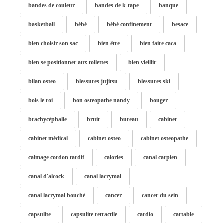
bandes de couleur
bandes de k-tape
banque
basketball
bébé
bébé confinement
besace
bien choisir son sac
bien être
bien faire caca
bien se positionner aux toilettes
bien vieillir
bilan osteo
blessures jujitsu
blessures ski
bois le roi
bon osteopathe nandy
bouger
brachycéphalie
bruit
bureau
cabinet
cabinet médical
cabinet osteo
cabinet osteopathe
calmage cordon tardif
calories
canal carpien
canal d'alcock
canal lacrymal
canal lacrymal bouché
cancer
cancer du sein
capsulite
capsulite retractile
cardio
cartable