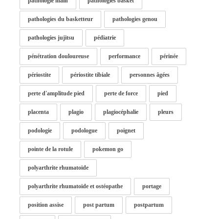
pathologie main
pathologies basket
pathologies du basketteur
pathologies genou
pathologies jujitsu
pédiatrie
pénétration douloureuse
performance
périnée
périostite
périostite tibiale
personnes âgées
perte d'amplitude pied
perte de force
pied
placenta
plagio
plagiocéphalie
pleurs
podologie
podologue
poignet
pointe de la rotule
pokemon go
polyarthrite rhumatoïde
polyarthrite rhumatoïde et ostéopathe
portage
position assise
post partum
postpartum