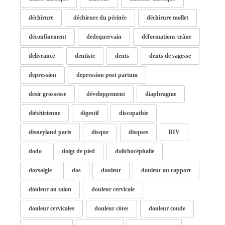
déchirure
déchirure du périnée
déchirure mollet
déconfinement
dedequervain
déformations crâne
delivrance
dentiste
dents
dents de sagesse
depression
depression post partum
desir grossesse
développement
diaphragme
diététicienne
digestif
discopathie
disneyland paris
disque
disques
DIV
dodo
doigt de pied
dolichocéphalie
dorsalgie
dos
douleur
douleur au rapport
douleur au talon
douleur cervicale
douleur cervicales
douleur côtes
douleur coude