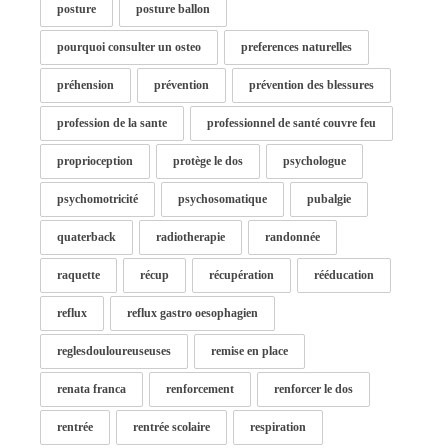
posture
posture ballon
pourquoi consulter un osteo
preferences naturelles
préhension
prévention
prévention des blessures
profession de la sante
professionnel de santé couvre feu
proprioception
protège le dos
psychologue
psychomotricité
psychosomatique
pubalgie
quaterback
radiotherapie
randonnée
raquette
récup
récupération
rééducation
reflux
reflux gastro oesophagien
reglesdouloureuseuses
remise en place
renata franca
renforcement
renforcer le dos
rentrée
rentrée scolaire
respiration