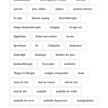
janvier
jeux vidéos
jujitsu
jumeau interne
K-tape
kinésio taping
Kinésithérapie
lampe luminotherapie
langage
lavage nez
législation
lésion musculaire
levain
lipoedeme
lit
Littlejohn
lombaires
lombalgie
lumbago
lumière du jour
luminothérapie
lysosomes
mâchoire
Magny le Hongre
maigne osteopathie
main
mal à la tete
mal au ventre
mal de dos
mal de tête
maladie
maladie de crohn
maladie de sever
maladie dupuytren
manipulation