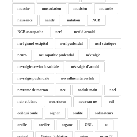
muscler
musculation
musicien
mutuelle
naissance
nandy
natation
NCB
NCB osteopathe
nerf
nerf d'arnold
nerf grand occipital
nerf pudendal
nerf sciatique
neuro
neuropathie pudendal
névralgie
nevralgie cervico-brachiale
névralgie d'arnold
nevralgie pudendale
névralhie intercostale
nevrome de morton
nez
nodule main
noel
noir et blanc
nourrisson
nouveau né
oeil
oeil qui coule
oignon
oralité
ordinateurs
oreille
oreiller
organe
ORL
os
osgood
Osgood Schlatter
osteo
osteo 77