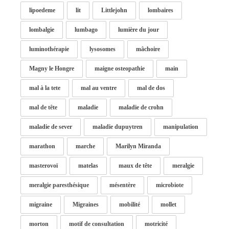
lipoedeme
lit
Littlejohn
lombaires
lombalgie
lumbago
lumière du jour
luminothérapie
lysosomes
mâchoire
Magny le Hongre
maigne osteopathie
main
mal à la tete
mal au ventre
mal de dos
mal de tête
maladie
maladie de crohn
maladie de sever
maladie dupuytren
manipulation
marathon
marche
Marilyn Miranda
masterovoï
matelas
maux de tête
meralgie
meralgie paresthésique
mésentère
microbiote
migraine
Migraines
mobilité
mollet
morton
motif de consultation
motricité