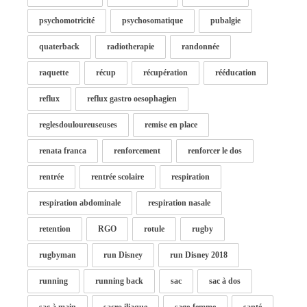
psychomotricité
psychosomatique
pubalgie
quaterback
radiotherapie
randonnée
raquette
récup
récupération
rééducation
reflux
reflux gastro oesophagien
reglesdouloureuseuses
remise en place
renata franca
renforcement
renforcer le dos
rentrée
rentrée scolaire
respiration
respiration abdominale
respiration nasale
retention
RGO
rotule
rugby
rugbyman
run Disney
run Disney 2018
running
running back
sac
sac à dos