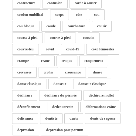
contracture
contusion
corde à sauter
cordon ombilical
corps
côte
cou
cou bloque
coude
courbature
courir
course à pied
course-à-pied
coussin
couvre-feu
covid
covid-19
coxo fémorales
crampe
crane
craque
craquement
crevasses
crohn
croissance
danse
danse classique
danseur
danseur classique
déchirure
déchirure du périnée
déchirure mollet
déconfinement
dedequervain
déformations crâne
delivrance
dentiste
dents
dents de sagesse
depression
depression post partum