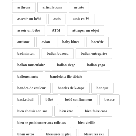
arthrose
articulations
artiste
asseoir un bébé
assis
assis en W
assoir un bébé
ATM
attraper un objet
autisme
avion
baby blues
bactérie
badminton
ballon bureau
ballon entreprise
ballon musculaire
ballon siege
ballon yoga
ballonements
bandelette ilio tibiale
bandes de couleur
bandes de k-tape
banque
basketball
bébé
bébé confinement
besace
bien choisir son sac
bien être
bien faire caca
bien se positionner aux toilettes
bien vieillir
bilan osteo
blessures jujitsu
blessures ski