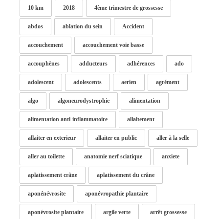
10 km
2018
4ème trimestre de grossesse
abdos
ablation du sein
Accident
accouchement
accouchement voie basse
accouphènes
adducteurs
adhérences
ado
adolescent
adolescents
aerien
agrément
algo
algoneurodystrophie
alimentation
alimentation anti-inflammatoire
allaitement
allaiter en exterieur
allaiter en public
aller à la selle
aller au toilette
anatomie nerf sciatique
anxiete
aplatissement crâne
aplatissement du crâne
aponénévrosite
aponévropathie plantaire
aponévrosite plantaire
argile verte
arrêt grossesse