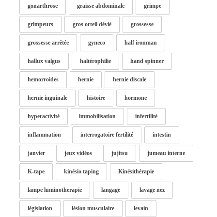
gonarthrose
graisse abdominale
grimpe
grimpeurs
gros orteil dévié
grossesse
grossesse arrêtée
gyneco
half ironman
hallux valgus
haltérophilie
hand spinner
hemorroides
hernie
hernie discale
hernie inguinale
histoire
hormone
hyperactivité
immobilisation
infertilité
inflammation
interrogatoire fertilité
intestin
janvier
jeux vidéos
jujitsu
jumeau interne
K-tape
kinésio taping
Kinésithérapie
lampe luminotherapie
langage
lavage nez
législation
lésion musculaire
levain