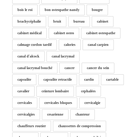
bois le roi
bon osteopathe nandy
bouger
brachycéphalie
bruit
bureau
cabinet
cabinet médical
cabinet osteo
cabinet osteopathe
calmage cordon tardif
calories
canal carpien
canal d'alcock
canal lacrymal
canal lacrymal bouché
cancer
cancer du sein
capsulite
capsulite retractile
cardio
cartable
cavalier
ceinture lombaire
cephalées
cervicales
cervicales bloques
cervicalgie
cervicalgies
cesarienne
chanteur
chauffeurs routier
chaussettes de compression