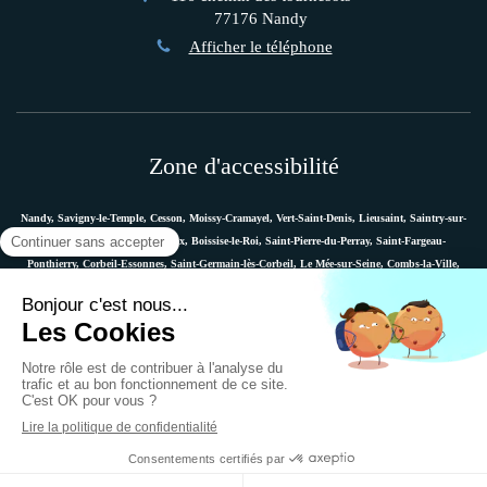
77176
Nandy
Afficher le téléphone
Zone d'accessibilité
Nandy, Savigny-le-Temple, Cesson, Moissy-Cramayel, Vert-Saint-Denis, Lieusaint, Saintry-sur-
Seine, Le Coudray-Montceaux, Boissise-le-Roi, Saint-Pierre-du-Perray, Saint-Fargeau-
Ponthierry, Corbeil-Essonnes, Saint-Germain-lès-Corbeil, Le Mée-sur-Seine, Combs-la-Ville,
Vaux-le-Pénil, Melun, Villabé, Dammarie-les-Lys, Quincy-sous-Sénart, Étiolles, Évry, Mennecy,
Boussy-Saint-Antoine, etc.
Plan du site
Mentions légales
Ostéopathe Versailles
© 2018 - Marie Messager - Ostéopathe à Nandy -