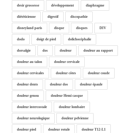
desir grossesse
développement
diaphragme
diététicienne
digestif
discopathie
disneyland paris
disque
disques
DIV
dodo
doigt de pied
dolichocéphalie
dorsalgie
dos
douleur
douleur au rapport
douleur au talon
douleur cervicale
douleur cervicales
douleur côtes
douleur coude
douleur dents
douleur dos
douleur épaule
douleur genou
douleur Hemi casque
douleur intercostale
douleur lombaire
douleur neurologique
douleur pelvienne
douleur pied
douleur rotule
douleur T12-L1