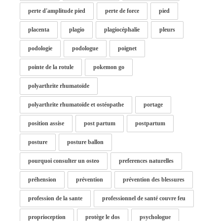
perte d'amplitude pied
perte de force
pied
placenta
plagio
plagiocéphalie
pleurs
podologie
podologue
poignet
pointe de la rotule
pokemon go
polyarthrite rhumatoïde
polyarthrite rhumatoïde et ostéopathe
portage
position assise
post partum
postpartum
posture
posture ballon
pourquoi consulter un osteo
preferences naturelles
préhension
prévention
prévention des blessures
profession de la sante
professionnel de santé couvre feu
proprioception
protège le dos
psychologue