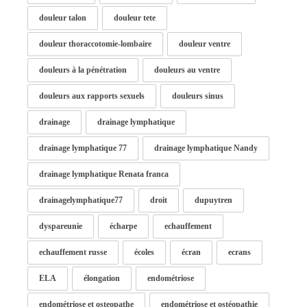
douleur talon
douleur tete
douleur thoraccotomie-lombaire
douleur ventre
douleurs à la pénétration
douleurs au ventre
douleurs aux rapports sexuels
douleurs sinus
drainage
drainage lymphatique
drainage lymphatique 77
drainage lymphatique Nandy
drainage lymphatique Renata franca
drainagelymphatique77
droit
dupuytren
dyspareunie
écharpe
echauffement
echauffement russe
écoles
écran
ecrans
ELA
élongation
endométriose
endométriose et osteopathe
endométriose et ostéopathie