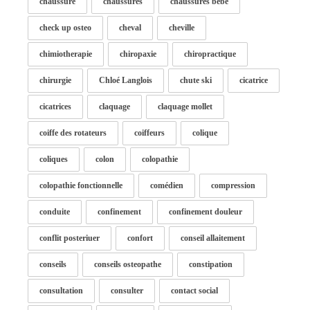
chaussure
chaussures
chaussures bébé
check up osteo
cheval
cheville
chimiotherapie
chiropaxie
chiropractique
chirurgie
Chloé Langlois
chute ski
cicatrice
cicatrices
claquage
claquage mollet
coiffe des rotateurs
coiffeurs
colique
coliques
colon
colopathie
colopathie fonctionnelle
comédien
compression
conduite
confinement
confinement douleur
conflit posteriuer
confort
conseil allaitement
conseils
conseils osteopathe
constipation
consultation
consulter
contact social