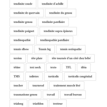
tendinite coude
tendinite d'achille
tendinite de quervain
tendinite du genou
tendinite genou
tendinite patellaire
tendinite poignet
tendinite supra épineux
tendinopathie
tendinopathie patellaire
tennis elbow
Tennis leg
tennis ostéopathe
terrien
tête plate
tête tournée d'un côté chez bébé
tétine
text neck
texto
TFL
tibia
TMS
toilettes
torticolis
torticolis congénital
toucher
tournesol
traitement muscle lésé
traumatisme genou
travail
travail bureau
trialong
triathlon
trotteur