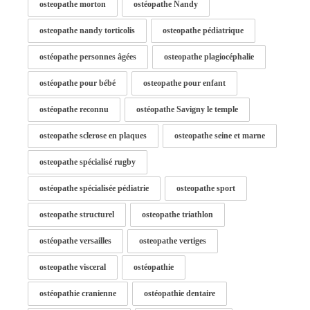
osteopathe morton
ostéopathe Nandy
osteopathe nandy torticolis
osteopathe pédiatrique
ostéopathe personnes âgées
osteopathe plagiocéphalie
ostéopathe pour bébé
osteopathe pour enfant
ostéopathe reconnu
ostéopathe Savigny le temple
osteopathe sclerose en plaques
osteopathe seine et marne
osteopathe spécialisé rugby
ostéopathe spécialisée pédiatrie
osteopathe sport
osteopathe structurel
osteopathe triathlon
ostéopathe versailles
osteopathe vertiges
osteopathe visceral
ostéopathie
ostéopathie cranienne
ostéopathie dentaire