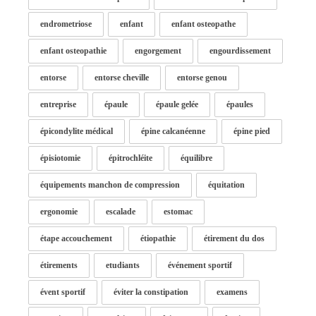
endrometriose
enfant
enfant osteopathe
enfant osteopathie
engorgement
engourdissement
entorse
entorse cheville
entorse genou
entreprise
épaule
épaule gelée
épaules
épicondylite médical
épine calcanéenne
épine pied
épisiotomie
épitrochléite
équilibre
équipements manchon de compression
équitation
ergonomie
escalade
estomac
étape accouchement
étiopathie
étirement du dos
étirements
etudiants
événement sportif
évent sportif
éviter la constipation
examens