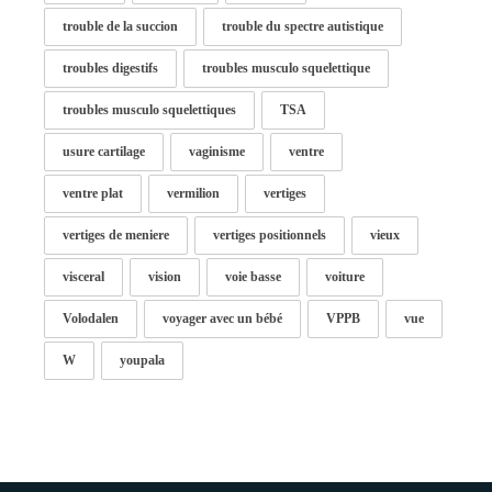
trouble de la succion
trouble du spectre autistique
troubles digestifs
troubles musculo squelettique
troubles musculo squelettiques
TSA
usure cartilage
vaginisme
ventre
ventre plat
vermilion
vertiges
vertiges de meniere
vertiges positionnels
vieux
visceral
vision
voie basse
voiture
Volodalen
voyager avec un bébé
VPPB
vue
W
youpala