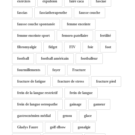
exercices
expulsion
faire caca
fasciae
fascias
fasciatherapeuthe
fausse couche
fausse couche spontanée
femme enceinte
femme enceinte sport
femoro-patellaire
fertilité
fibromyalgie
fidget
FIV
foie
foot
football
football américain
footballeur
fourmillements
foyer
Fracture
fracture de fatigue
fracture de stress
fracture pied
frein de la langue restrictif
frein de langue
frein de langue osteopathe
gainage
gameur
gastrocnémien médial
genou
glace
Gladys Faure
golf elbow
gonalgie