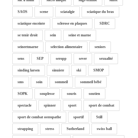
sac à main
sacro iliaque
sage-femme
santé
SAOS
scene
sciatalgie
sciatique du bras
sciatique enceinte
sclerose en plaques
SDRC
se tenir droit
sein
seine et marne
seineetmarne
selection alimentaire
seniors
sens
SEP
seropp
sever
sexualité
sinding larsen
sinuiste
ski
SMOP
sms
soin
sommeil
sommeil bébé
SOPK
souplesse
souris
soutien
spectacle
spinner
sport
sport de combat
sport de combat osteopathe
sportif
Still
strapping
stress
Sutherland
swiss ball