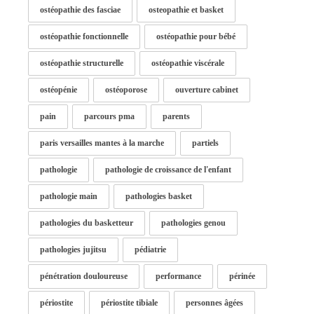
ostéopathie des fasciae
osteopathie et basket
ostéopathie fonctionnelle
ostéopathie pour bébé
ostéopathie structurelle
ostéopathie viscérale
ostéopénie
ostéoporose
ouverture cabinet
pain
parcours pma
parents
paris versailles mantes à la marche
partiels
pathologie
pathologie de croissance de l'enfant
pathologie main
pathologies basket
pathologies du basketteur
pathologies genou
pathologies jujitsu
pédiatrie
pénétration douloureuse
performance
périnée
périostite
périostite tibiale
personnes âgées