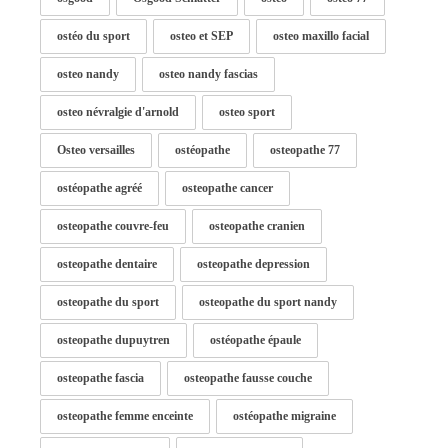
ostéo du sport
osteo et SEP
osteo maxillo facial
osteo nandy
osteo nandy fascias
osteo névralgie d'arnold
osteo sport
Osteo versailles
ostéopathe
osteopathe 77
ostéopathe agréé
osteopathe cancer
osteopathe couvre-feu
osteopathe cranien
osteopathe dentaire
osteopathe depression
osteopathe du sport
osteopathe du sport nandy
osteopathe dupuytren
ostéopathe épaule
osteopathe fascia
osteopathe fausse couche
osteopathe femme enceinte
ostéopathe migraine