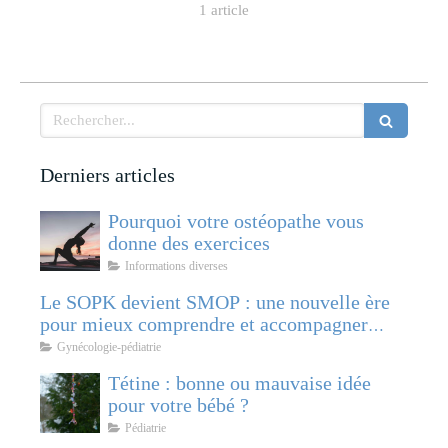
1 article
Rechercher
Derniers articles
Pourquoi votre ostéopathe vous
donne des exercices
Informations diverses
Le SOPK devient SMOP : une nouvelle ère
pour mieux comprendre et accompagner
cette pathologie féminine
Gynécologie-pédiatrie
Tétine : bonne ou mauvaise idée
pour votre bébé ?
Pédiatrie