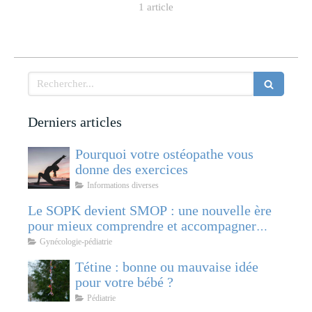
1 article
Rechercher
Derniers articles
Pourquoi votre ostéopathe vous
donne des exercices
Informations diverses
Le SOPK devient SMOP : une nouvelle ère
pour mieux comprendre et accompagner
cette pathologie féminine
Gynécologie-pédiatrie
Tétine : bonne ou mauvaise idée
pour votre bébé ?
Pédiatrie