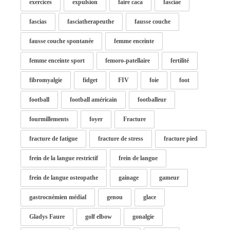
exercices
expulsion
faire caca
fasciae
fascias
fasciatherapeuthe
fausse couche
fausse couche spontanée
femme enceinte
femme enceinte sport
femoro-patellaire
fertilité
fibromyalgie
fidget
FIV
foie
foot
football
football américain
footballeur
fourmillements
foyer
Fracture
fracture de fatigue
fracture de stress
fracture pied
frein de la langue restrictif
frein de langue
frein de langue osteopathe
gainage
gameur
gastrocnémien médial
genou
glace
Gladys Faure
golf elbow
gonalgie