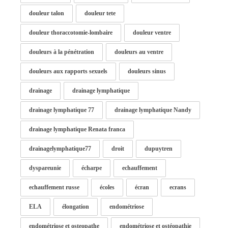
douleur talon
douleur tete
douleur thoraccotomie-lombaire
douleur ventre
douleurs à la pénétration
douleurs au ventre
douleurs aux rapports sexuels
douleurs sinus
drainage
drainage lymphatique
drainage lymphatique 77
drainage lymphatique Nandy
drainage lymphatique Renata franca
drainagelymphatique77
droit
dupuytren
dyspareunie
écharpe
echauffement
echauffement russe
écoles
écran
ecrans
ELA
élongation
endométriose
endométriose et osteopathe
endométriose et ostéopathie