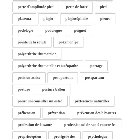
perte d'amplitude pied
perte de force
pied
placenta
plagio
plagiocéphalie
pleurs
podologie
podologue
poignet
pointe de la rotule
pokemon go
polyarthrite rhumatoïde
polyarthrite rhumatoïde et ostéopathe
portage
position assise
post partum
postpartum
posture
posture ballon
pourquoi consulter un osteo
preferences naturelles
préhension
prévention
prévention des blessures
profession de la sante
professionnel de santé couvre feu
proprioception
protège le dos
psychologue