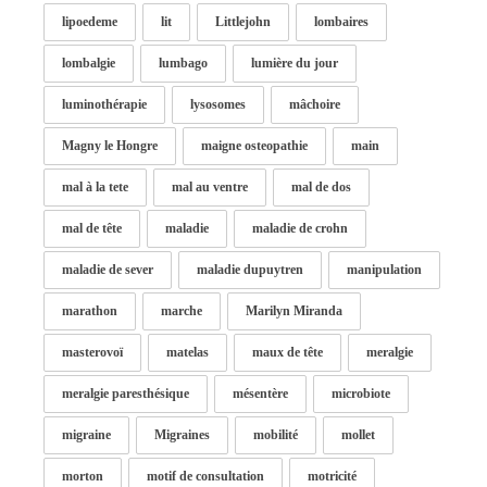
lipoedeme
lit
Littlejohn
lombaires
lombalgie
lumbago
lumière du jour
luminothérapie
lysosomes
mâchoire
Magny le Hongre
maigne osteopathie
main
mal à la tete
mal au ventre
mal de dos
mal de tête
maladie
maladie de crohn
maladie de sever
maladie dupuytren
manipulation
marathon
marche
Marilyn Miranda
masterovoï
matelas
maux de tête
meralgie
meralgie paresthésique
mésentère
microbiote
migraine
Migraines
mobilité
mollet
morton
motif de consultation
motricité