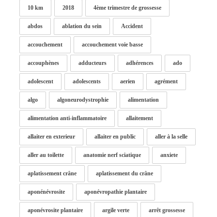
10 km
2018
4ème trimestre de grossesse
abdos
ablation du sein
Accident
accouchement
accouchement voie basse
accouphènes
adducteurs
adhérences
ado
adolescent
adolescents
aerien
agrément
algo
algoneurodystrophie
alimentation
alimentation anti-inflammatoire
allaitement
allaiter en exterieur
allaiter en public
aller à la selle
aller au toilette
anatomie nerf sciatique
anxiete
aplatissement crâne
aplatissement du crâne
aponénévrosite
aponévropathie plantaire
aponévrosite plantaire
argile verte
arrêt grossesse