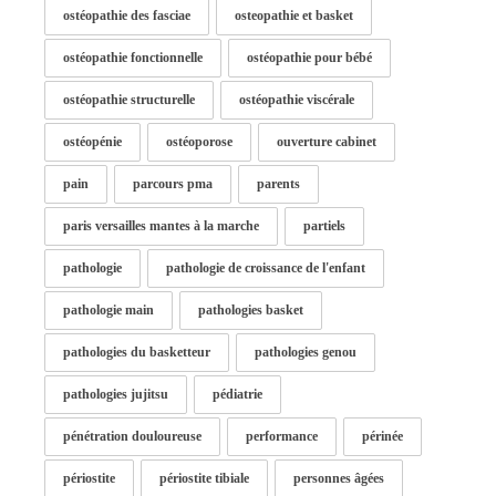
ostéopathie des fasciae
osteopathie et basket
ostéopathie fonctionnelle
ostéopathie pour bébé
ostéopathie structurelle
ostéopathie viscérale
ostéopénie
ostéoporose
ouverture cabinet
pain
parcours pma
parents
paris versailles mantes à la marche
partiels
pathologie
pathologie de croissance de l'enfant
pathologie main
pathologies basket
pathologies du basketteur
pathologies genou
pathologies jujitsu
pédiatrie
pénétration douloureuse
performance
périnée
périostite
périostite tibiale
personnes âgées