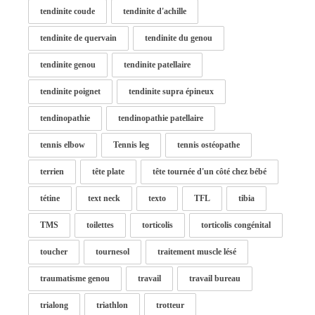
tendinite coude
tendinite d'achille
tendinite de quervain
tendinite du genou
tendinite genou
tendinite patellaire
tendinite poignet
tendinite supra épineux
tendinopathie
tendinopathie patellaire
tennis elbow
Tennis leg
tennis ostéopathe
terrien
tête plate
tête tournée d'un côté chez bébé
tétine
text neck
texto
TFL
tibia
TMS
toilettes
torticolis
torticolis congénital
toucher
tournesol
traitement muscle lésé
traumatisme genou
travail
travail bureau
trialong
triathlon
trotteur