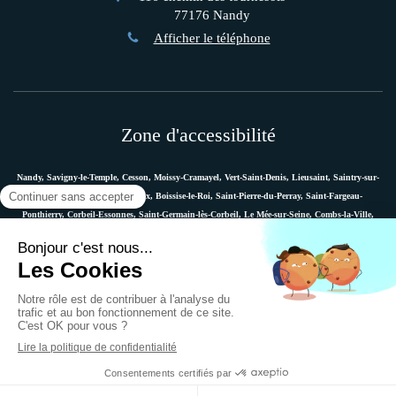
77176
Nandy
Afficher le téléphone
Zone d'accessibilité
Nandy, Savigny-le-Temple, Cesson, Moissy-Cramayel, Vert-Saint-Denis, Lieusaint, Saintry-sur-
Seine, Le Coudray-Montceaux, Boissise-le-Roi, Saint-Pierre-du-Perray, Saint-Fargeau-
Ponthierry, Corbeil-Essonnes, Saint-Germain-lès-Corbeil, Le Mée-sur-Seine, Combs-la-Ville,
Vaux-le-Pénil, Melun, Villabé, Dammarie-les-Lys, Quincy-sous-Sénart, Étiolles, Évry, Mennecy,
Boussy-Saint-Antoine, etc.
Plan du site
Mentions légales
Ostéopathe Versailles
© 2018 - Marie Messager - Ostéopathe à Nandy -