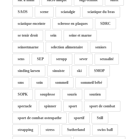
sac à main
sacro iliaque
sage-femme
santé
SAOS
scene
sciatalgie
sciatique du bras
sciatique enceinte
sclerose en plaques
SDRC
se tenir droit
sein
seine et marne
seineetmarne
selection alimentaire
seniors
sens
SEP
seropp
sever
sexualité
sinding larsen
sinuiste
ski
SMOP
sms
soin
sommeil
sommeil bébé
SOPK
souplesse
souris
soutien
spectacle
spinner
sport
sport de combat
sport de combat osteopathe
sportif
Still
strapping
stress
Sutherland
swiss ball