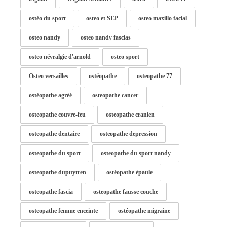
ostéo du sport
osteo et SEP
osteo maxillo facial
osteo nandy
osteo nandy fascias
osteo névralgie d'arnold
osteo sport
Osteo versailles
ostéopathe
osteopathe 77
ostéopathe agréé
osteopathe cancer
osteopathe couvre-feu
osteopathe cranien
osteopathe dentaire
osteopathe depression
osteopathe du sport
osteopathe du sport nandy
osteopathe dupuytren
ostéopathe épaule
osteopathe fascia
osteopathe fausse couche
osteopathe femme enceinte
ostéopathe migraine