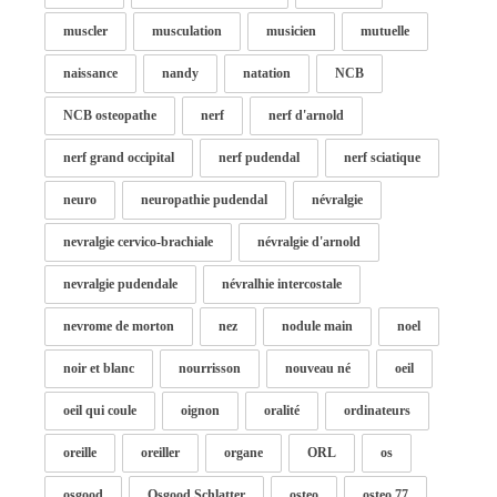
muscler
musculation
musicien
mutuelle
naissance
nandy
natation
NCB
NCB osteopathe
nerf
nerf d'arnold
nerf grand occipital
nerf pudendal
nerf sciatique
neuro
neuropathie pudendal
névralgie
nevralgie cervico-brachiale
névralgie d'arnold
nevralgie pudendale
névralhie intercostale
nevrome de morton
nez
nodule main
noel
noir et blanc
nourrisson
nouveau né
oeil
oeil qui coule
oignon
oralité
ordinateurs
oreille
oreiller
organe
ORL
os
osgood
Osgood Schlatter
osteo
osteo 77