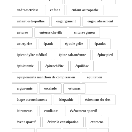
endrometriose
enfant
enfant osteopathe
enfant osteopathie
engorgement
engourdissement
entorse
entorse cheville
entorse genou
entreprise
épaule
épaule gelée
épaules
épicondylite médical
épine calcanéenne
épine pied
épisiotomie
épitrochléite
équilibre
équipements manchon de compression
équitation
ergonomie
escalade
estomac
étape accouchement
étiopathie
étirement du dos
étirements
etudiants
événement sportif
évent sportif
éviter la constipation
examens