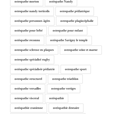
osteopathe morton
ostéopathe Nandy
osteopathe nandy torticolis
osteopathe pédiatrique
ostéopathe personnes âgées
osteopathe plagiocéphalie
ostéopathe pour bébé
osteopathe pour enfant
ostéopathe reconnu
ostéopathe Savigny le temple
osteopathe sclerose en plaques
osteopathe seine et marne
osteopathe spécialisé rugby
ostéopathe spécialisée pédiatrie
osteopathe sport
osteopathe structurel
osteopathe triathlon
ostéopathe versailles
osteopathe vertiges
osteopathe visceral
ostéopathie
ostéopathie cranienne
ostéopathie dentaire