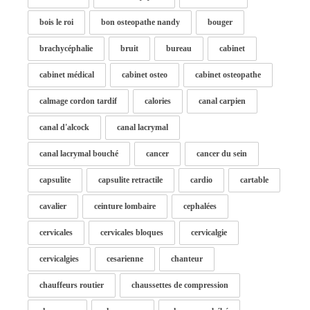
bois le roi
bon osteopathe nandy
bouger
brachycéphalie
bruit
bureau
cabinet
cabinet médical
cabinet osteo
cabinet osteopathe
calmage cordon tardif
calories
canal carpien
canal d'alcock
canal lacrymal
canal lacrymal bouché
cancer
cancer du sein
capsulite
capsulite retractile
cardio
cartable
cavalier
ceinture lombaire
cephalées
cervicales
cervicales bloques
cervicalgie
cervicalgies
cesarienne
chanteur
chauffeurs routier
chaussettes de compression