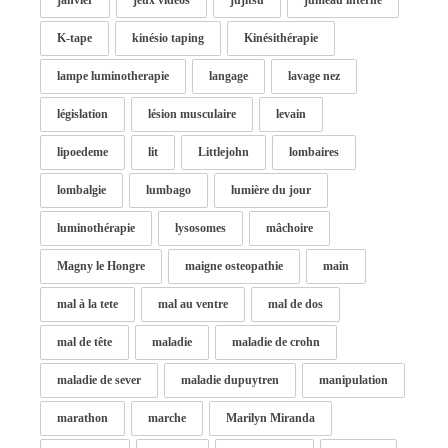
janvier
jeux vidéos
jujitsu
jumeau interne
K-tape
kinésio taping
Kinésithérapie
lampe luminotherapie
langage
lavage nez
législation
lésion musculaire
levain
lipoedeme
lit
Littlejohn
lombaires
lombalgie
lumbago
lumière du jour
luminothérapie
lysosomes
mâchoire
Magny le Hongre
maigne osteopathie
main
mal à la tete
mal au ventre
mal de dos
mal de tête
maladie
maladie de crohn
maladie de sever
maladie dupuytren
manipulation
marathon
marche
Marilyn Miranda