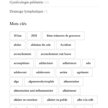
Gynécologie-pédiatrie
(16)
Drainage lymphatique
(7)
Mots clés
10 km
2018
4ème trimestre de grossesse
abdos
ablation du sein
Accident
accouchement
accouchement voie basse
accouphènes
adducteurs
adhérences
ado
adolescent
adolescents
aerien
agrément
algo
algoneurodystrophie
alimentation
alimentation anti-inflammatoire
allaitement
allaiter en exterieur
allaiter en public
aller à la selle