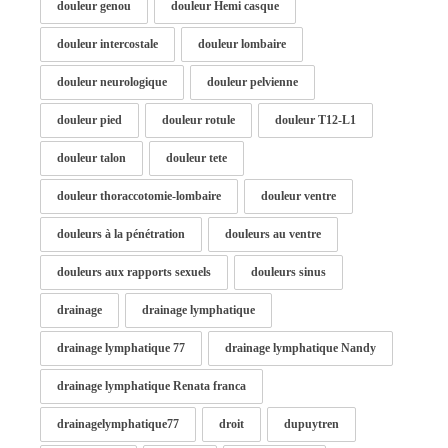
douleur genou
douleur Hemi casque
douleur intercostale
douleur lombaire
douleur neurologique
douleur pelvienne
douleur pied
douleur rotule
douleur T12-L1
douleur talon
douleur tete
douleur thoraccotomie-lombaire
douleur ventre
douleurs à la pénétration
douleurs au ventre
douleurs aux rapports sexuels
douleurs sinus
drainage
drainage lymphatique
drainage lymphatique 77
drainage lymphatique Nandy
drainage lymphatique Renata franca
drainagelymphatique77
droit
dupuytren