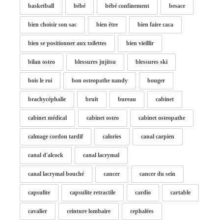
basketball
bébé
bébé confinement
besace
bien choisir son sac
bien être
bien faire caca
bien se positionner aux toilettes
bien vieillir
bilan osteo
blessures jujitsu
blessures ski
bois le roi
bon osteopathe nandy
bouger
brachycéphalie
bruit
bureau
cabinet
cabinet médical
cabinet osteo
cabinet osteopathe
calmage cordon tardif
calories
canal carpien
canal d'alcock
canal lacrymal
canal lacrymal bouché
cancer
cancer du sein
capsulite
capsulite retractile
cardio
cartable
cavalier
ceinture lombaire
cephalées