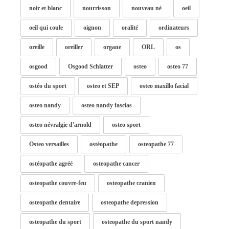
noir et blanc
nourrisson
nouveau né
oeil
oeil qui coule
oignon
oralité
ordinateurs
oreille
oreiller
organe
ORL
os
osgood
Osgood Schlatter
osteo
osteo 77
ostéo du sport
osteo et SEP
osteo maxillo facial
osteo nandy
osteo nandy fascias
osteo névralgie d'arnold
osteo sport
Osteo versailles
ostéopathe
osteopathe 77
ostéopathe agréé
osteopathe cancer
osteopathe couvre-feu
osteopathe cranien
osteopathe dentaire
osteopathe depression
osteopathe du sport
osteopathe du sport nandy