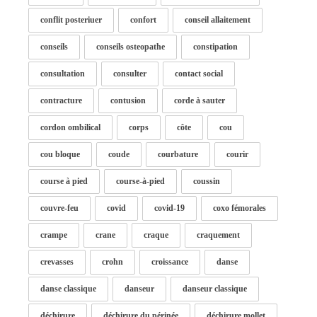
conflit posteriuer
confort
conseil allaitement
conseils
conseils osteopathe
constipation
consultation
consulter
contact social
contracture
contusion
corde à sauter
cordon ombilical
corps
côte
cou
cou bloque
coude
courbature
courir
course à pied
course-à-pied
coussin
couvre-feu
covid
covid-19
coxo fémorales
crampe
crane
craque
craquement
crevasses
crohn
croissance
danse
danse classique
danseur
danseur classique
déchirure
déchirure du périnée
déchirure mollet