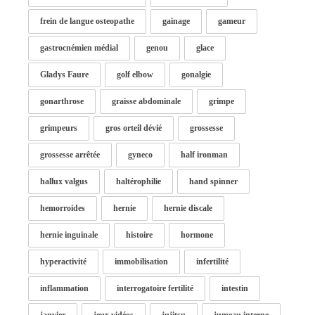
frein de langue osteopathe
gainage
gameur
gastrocnémien médial
genou
glace
Gladys Faure
golf elbow
gonalgie
gonarthrose
graisse abdominale
grimpe
grimpeurs
gros orteil dévié
grossesse
grossesse arrêtée
gyneco
half ironman
hallux valgus
haltérophilie
hand spinner
hemorroides
hernie
hernie discale
hernie inguinale
histoire
hormone
hyperactivité
immobilisation
infertilité
inflammation
interrogatoire fertilité
intestin