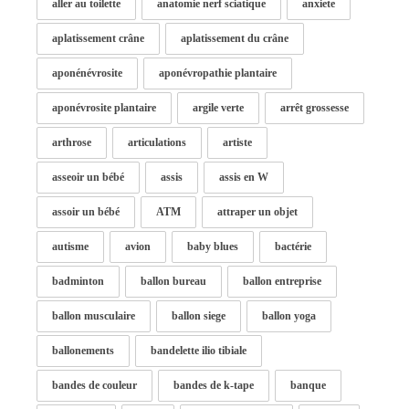
aller au toilette
anatomie nerf sciatique
anxiete
aplatissement crâne
aplatissement du crâne
aponénévrosite
aponévropathie plantaire
aponévrosite plantaire
argile verte
arrêt grossesse
arthrose
articulations
artiste
asseoir un bébé
assis
assis en W
assoir un bébé
ATM
attraper un objet
autisme
avion
baby blues
bactérie
badminton
ballon bureau
ballon entreprise
ballon musculaire
ballon siege
ballon yoga
ballonements
bandelette ilio tibiale
bandes de couleur
bandes de k-tape
banque