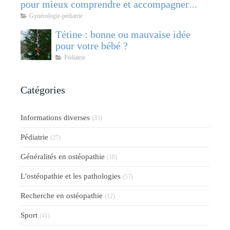
pour mieux comprendre et accompagner
cette pathologie féminine
Gynécologie-pédiatrie
Tétine : bonne ou mauvaise idée
pour votre bébé ?
Pédiatrie
Catégories
Informations diverses
(33)
Pédiatrie
(27)
Généralités en ostéopathie
(18)
L'ostéopathie et les pathologies
(57)
Recherche en ostéopathie
(12)
Sport
(41)