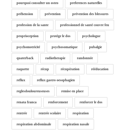
pourquoi consulter un osteo
preferences naturelles
préhension
prévention
prévention des blessures
profession de la sante
professionnel de santé couvre feu
proprioception
protège le dos
psychologue
psychomotricité
psychosomatique
pubalgie
quaterback
radiotherapie
randonnée
raquette
récup
récupération
rééducation
reflux
reflux gastro oesophagien
reglesdouloureuseuses
remise en place
renata franca
renforcement
renforcer le dos
rentrée
rentrée scolaire
respiration
respiration abdominale
respiration nasale