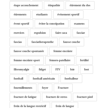
étape accouchement
étiopathie
étirement du dos
étirements
etudiants
événement sportif
évent sportif
éviter la constipation
examens
exercices
expulsion
faire caca
fasciae
fascias
fasciatherapeuthe
fausse couche
fausse couche spontanée
femme enceinte
femme enceinte sport
femoro-patellaire
fertilité
fibromyalgie
fidget
FIV
foie
foot
football
football américain
footballeur
fourmillements
foyer
Fracture
fracture de fatigue
fracture de stress
fracture pied
frein de la langue restrictif
frein de langue