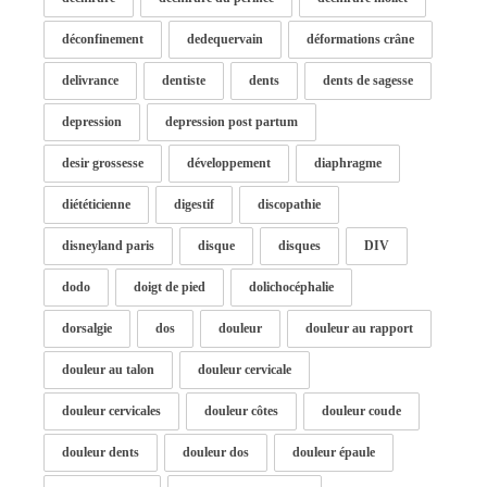
déconfinement
dedequervain
déformations crâne
delivrance
dentiste
dents
dents de sagesse
depression
depression post partum
desir grossesse
développement
diaphragme
diététicienne
digestif
discopathie
disneyland paris
disque
disques
DIV
dodo
doigt de pied
dolichocéphalie
dorsalgie
dos
douleur
douleur au rapport
douleur au talon
douleur cervicale
douleur cervicales
douleur côtes
douleur coude
douleur dents
douleur dos
douleur épaule