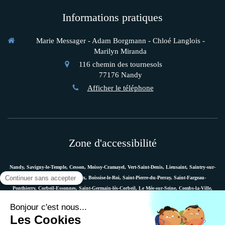
Informations pratiques
Marie Messager - Adam Borgmann - Chloé Langlois -
Marilyn Miranda
116 chemin des tournesols
77176
Nandy
Afficher le téléphone
Zone d'accessibilité
Nandy, Savigny-le-Temple, Cesson, Moissy-Cramayel, Vert-Saint-Denis, Lieusaint, Saintry-sur-
Seine, Le Coudray-Montceaux, Boissise-le-Roi, Saint-Pierre-du-Perray, Saint-Fargeau-
Ponthierry, Corbeil-Essonnes, Saint-Germain-lès-Corbeil, Le Mée-sur-Seine, Combs-la-Ville,
Vaux-le-Pénil, Melun, Villabé, Dammarie-les-Lys, Quincy-sous-Sénart, Étiolles, Évry, Mennecy,
Boussy-Saint-Antoine, etc.