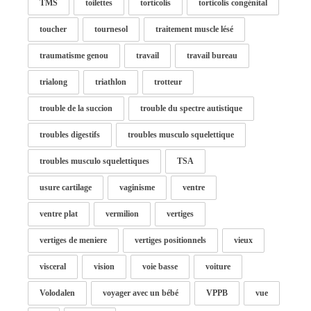
TMS
toilettes
torticolis
torticolis congénital
toucher
tournesol
traitement muscle lésé
traumatisme genou
travail
travail bureau
trialong
triathlon
trotteur
trouble de la succion
trouble du spectre autistique
troubles digestifs
troubles musculo squelettique
troubles musculo squelettiques
TSA
usure cartilage
vaginisme
ventre
ventre plat
vermilion
vertiges
vertiges de meniere
vertiges positionnels
vieux
visceral
vision
voie basse
voiture
Volodalen
voyager avec un bébé
VPPB
vue