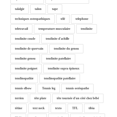
talalgie
talon
tape
techniques osteopathiques
télé
telephone
teletravail
temperature musculaire
tendinite
tendinite coude
tendinite d'achille
tendinite de quervain
tendinite du genou
tendinite genou
tendinite patellaire
tendinite poignet
tendinite supra épineux
tendinopathie
tendinopathie patellaire
tennis elbow
Tennis leg
tennis ostéopathe
terrien
tête plate
tête tournée d'un côté chez bébé
tétine
text neck
texto
TFL
tibia