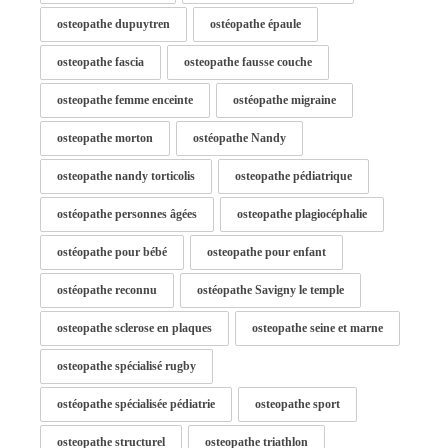
osteopathe dupuytren
ostéopathe épaule
osteopathe fascia
osteopathe fausse couche
osteopathe femme enceinte
ostéopathe migraine
osteopathe morton
ostéopathe Nandy
osteopathe nandy torticolis
osteopathe pédiatrique
ostéopathe personnes âgées
osteopathe plagiocéphalie
ostéopathe pour bébé
osteopathe pour enfant
ostéopathe reconnu
ostéopathe Savigny le temple
osteopathe sclerose en plaques
osteopathe seine et marne
osteopathe spécialisé rugby
ostéopathe spécialisée pédiatrie
osteopathe sport
osteopathe structurel
osteopathe triathlon