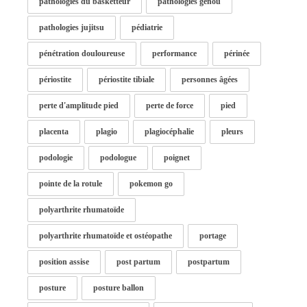
pathologies du basketteur
pathologies genou
pathologies jujitsu
pédiatrie
pénétration douloureuse
performance
périnée
périostite
périostite tibiale
personnes âgées
perte d'amplitude pied
perte de force
pied
placenta
plagio
plagiocéphalie
pleurs
podologie
podologue
poignet
pointe de la rotule
pokemon go
polyarthrite rhumatoïde
polyarthrite rhumatoïde et ostéopathe
portage
position assise
post partum
postpartum
posture
posture ballon