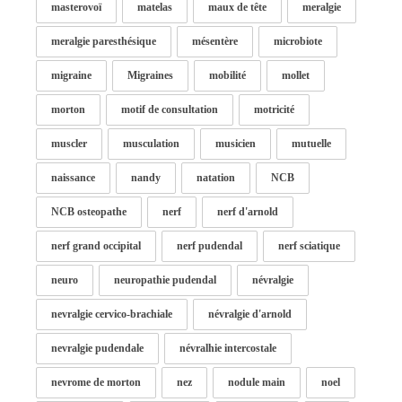
masterovoï
matelas
maux de tête
meralgie
meralgie paresthésique
mésentère
microbiote
migraine
Migraines
mobilité
mollet
morton
motif de consultation
motricité
muscler
musculation
musicien
mutuelle
naissance
nandy
natation
NCB
NCB osteopathe
nerf
nerf d'arnold
nerf grand occipital
nerf pudendal
nerf sciatique
neuro
neuropathie pudendal
névralgie
nevralgie cervico-brachiale
névralgie d'arnold
nevralgie pudendale
névralhie intercostale
nevrome de morton
nez
nodule main
noel