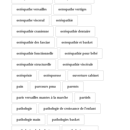
ostéopathe versailles
osteopathe vertiges
osteopathe visceral
ostéopathie
ostéopathie cranienne
ostéopathie dentaire
ostéopathie des fasciae
osteopathie et basket
ostéopathie fonctionnelle
ostéopathie pour bébé
ostéopathie structurelle
ostéopathie viscérale
ostéopénie
ostéoporose
ouverture cabinet
pain
parcours pma
parents
paris versailles mantes à la marche
partiels
pathologie
pathologie de croissance de l'enfant
pathologie main
pathologies basket