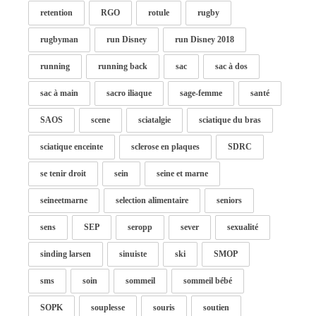
retention
RGO
rotule
rugby
rugbyman
run Disney
run Disney 2018
running
running back
sac
sac à dos
sac à main
sacro iliaque
sage-femme
santé
SAOS
scene
sciatalgie
sciatique du bras
sciatique enceinte
sclerose en plaques
SDRC
se tenir droit
sein
seine et marne
seineetmarne
selection alimentaire
seniors
sens
SEP
seropp
sever
sexualité
sinding larsen
sinuiste
ski
SMOP
sms
soin
sommeil
sommeil bébé
SOPK
souplesse
souris
soutien