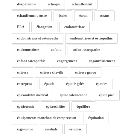
dyspareunie
écharpe
echauffement
echauffement russe
écoles
écran
ecrans
ELA
élongation
endométriose
endométriose et osteopathe
endométriose et ostéopathie
endrometriose
enfant
enfant osteopathe
enfant osteopathie
engorgement
engourdissement
entorse
entorse cheville
entorse genou
entreprise
épaule
épaule gelée
épaules
épicondylite médical
épine calcanéenne
épine pied
épisiotomie
épitrochléite
équilibre
équipements manchon de compression
équitation
ergonomie
escalade
estomac