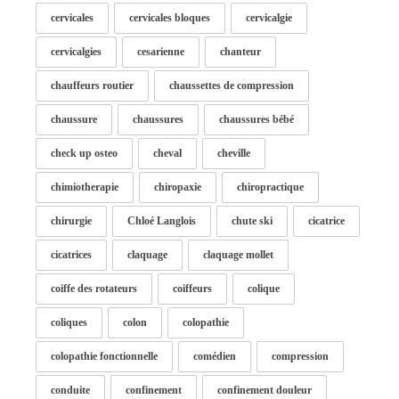
cervicales
cervicales bloques
cervicalgie
cervicalgies
cesarienne
chanteur
chauffeurs routier
chaussettes de compression
chaussure
chaussures
chaussures bébé
check up osteo
cheval
cheville
chimiotherapie
chiropaxie
chiropractique
chirurgie
Chloé Langlois
chute ski
cicatrice
cicatrices
claquage
claquage mollet
coiffe des rotateurs
coiffeurs
colique
coliques
colon
colopathie
colopathie fonctionnelle
comédien
compression
conduite
confinement
confinement douleur