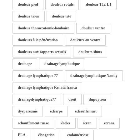
douleur pied
douleur rotule
douleur T12-L1
douleur talon
douleur tete
douleur thoraccotomie-lombaire
douleur ventre
douleurs à la pénétration
douleurs au ventre
douleurs aux rapports sexuels
douleurs sinus
drainage
drainage lymphatique
drainage lymphatique 77
drainage lymphatique Nandy
drainage lymphatique Renata franca
drainagelymphatique77
droit
dupuytren
dyspareunie
écharpe
echauffement
echauffement russe
écoles
écran
ecrans
ELA
élongation
endométriose