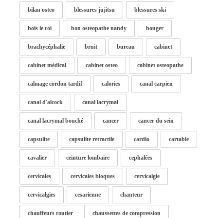
bilan osteo
blessures jujitsu
blessures ski
bois le roi
bon osteopathe nandy
bouger
brachycéphalie
bruit
bureau
cabinet
cabinet médical
cabinet osteo
cabinet osteopathe
calmage cordon tardif
calories
canal carpien
canal d'alcock
canal lacrymal
canal lacrymal bouché
cancer
cancer du sein
capsulite
capsulite retractile
cardio
cartable
cavalier
ceinture lombaire
cephalées
cervicales
cervicales bloques
cervicalgie
cervicalgies
cesarienne
chanteur
chauffeurs routier
chaussettes de compression