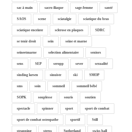
sac à main
sacro iliaque
sage-femme
santé
SAOS
scene
sciatalgie
sciatique du bras
sciatique enceinte
sclerose en plaques
SDRC
se tenir droit
sein
seine et marne
seineetmarne
selection alimentaire
seniors
sens
SEP
seropp
sever
sexualité
sinding larsen
sinuiste
ski
SMOP
sms
soin
sommeil
sommeil bébé
SOPK
souplesse
souris
soutien
spectacle
spinner
sport
sport de combat
sport de combat osteopathe
sportif
Still
strapping
stress
Sutherland
swiss ball