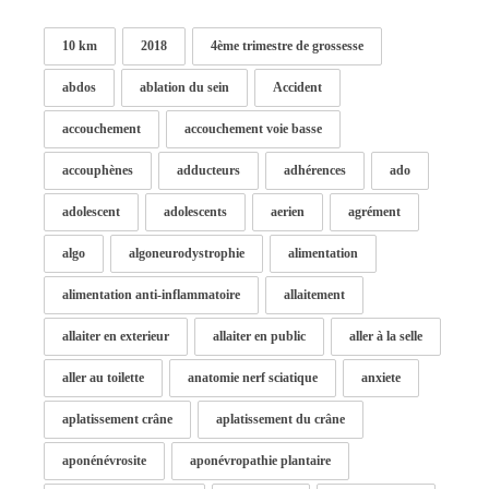
10 km
2018
4ème trimestre de grossesse
abdos
ablation du sein
Accident
accouchement
accouchement voie basse
accouphènes
adducteurs
adhérences
ado
adolescent
adolescents
aerien
agrément
algo
algoneurodystrophie
alimentation
alimentation anti-inflammatoire
allaitement
allaiter en exterieur
allaiter en public
aller à la selle
aller au toilette
anatomie nerf sciatique
anxiete
aplatissement crâne
aplatissement du crâne
aponénévrosite
aponévropathie plantaire