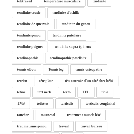
teletravail
temperature musculaire
tendinite
tendinite coude
tendinite d'achille
tendinite de quervain
tendinite du genou
tendinite genou
tendinite patellaire
tendinite poignet
tendinite supra épineux
tendinopathie
tendinopathie patellaire
tennis elbow
Tennis leg
tennis ostéopathe
terrien
tête plate
tête tournée d'un côté chez bébé
tétine
text neck
texto
TFL
tibia
TMS
toilettes
torticolis
torticolis congénital
toucher
tournesol
traitement muscle lésé
traumatisme genou
travail
travail bureau