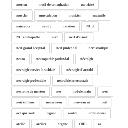
morton
motif de consultation
motricité
muscler
musculation
musicien
mutuelle
naissance
nandy
natation
NCB
NCB osteopathe
nerf
nerf d'arnold
nerf grand occipital
nerf pudendal
nerf sciatique
neuro
neuropathie pudendal
névralgie
nevralgie cervico-brachiale
névralgie d'arnold
nevralgie pudendale
névralhie intercostale
nevrome de morton
nez
nodule main
noel
noir et blanc
nourrisson
nouveau né
oeil
oeil qui coule
oignon
oralité
ordinateurs
oreille
oreiller
organe
ORL
os