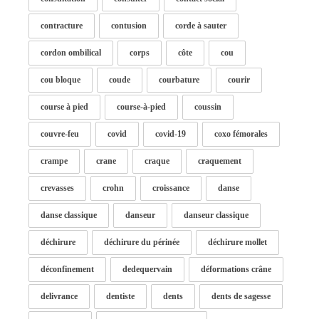
contracture
contusion
corde à sauter
cordon ombilical
corps
côte
cou
cou bloque
coude
courbature
courir
course à pied
course-à-pied
coussin
couvre-feu
covid
covid-19
coxo fémorales
crampe
crane
craque
craquement
crevasses
crohn
croissance
danse
danse classique
danseur
danseur classique
déchirure
déchirure du périnée
déchirure mollet
déconfinement
dedequervain
déformations crâne
delivrance
dentiste
dents
dents de sagesse