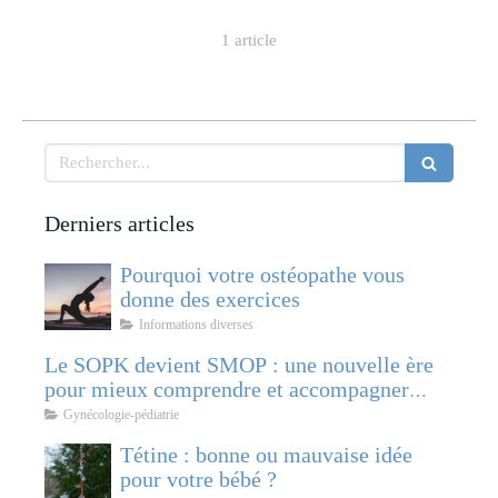
1 article
Rechercher
Derniers articles
Pourquoi votre ostéopathe vous
donne des exercices
Informations diverses
Le SOPK devient SMOP : une nouvelle ère
pour mieux comprendre et accompagner
cette pathologie féminine
Gynécologie-pédiatrie
Tétine : bonne ou mauvaise idée
pour votre bébé ?