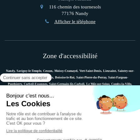
116 chemin des tournesols
77176
Nandy
Afficher le téléphone
Zone d'accessibilité
Nandy, Savigny-le-Temple, Cesson, Moissy-Cramayel, Vert-Saint-Denis, Lieusaint, Saintry-sur-
Seine, Le Coudray-Montceaux, Boissise-le-Roi, Saint-Pierre-du-Perray, Saint-Fargeau-
Ponthierry, Corbeil-Essonnes, Saint-Germain-lès-Corbeil, Le Mée-sur-Seine, Combs-la-Ville,
Vaux-le-Pénil, Melun, Villabé, Dammarie-les-Lys, Quincy-sous-Sénart, Étiolles, Évry, Mennecy,
Boussy-Saint-Antoine, etc.
Plan du site
Mentions légales
Ostéopathe Versailles
© 2018 - Marie Messager - Ostéopathe à Nandy -