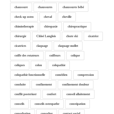
chaussure
chaussures
chaussures bébé
check up osteo
cheval
cheville
chimiotherapie
chiropaxie
chiropractique
chirurgie
Chloé Langlois
chute ski
cicatrice
cicatrices
claquage
claquage mollet
coiffe des rotateurs
coiffeurs
colique
coliques
colon
colopathie
colopathie fonctionnelle
comédien
compression
conduite
confinement
confinement douleur
conflit posteriuer
confort
conseil allaitement
conseils
conseils osteopathe
constipation
consultation
consulter
contact social