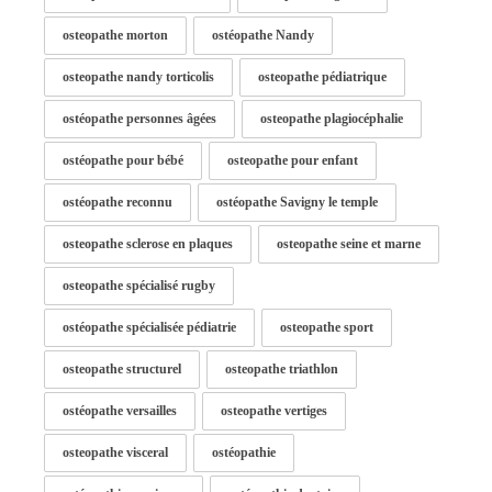
osteopathe morton
ostéopathe Nandy
osteopathe nandy torticolis
osteopathe pédiatrique
ostéopathe personnes âgées
osteopathe plagiocéphalie
ostéopathe pour bébé
osteopathe pour enfant
ostéopathe reconnu
ostéopathe Savigny le temple
osteopathe sclerose en plaques
osteopathe seine et marne
osteopathe spécialisé rugby
ostéopathe spécialisée pédiatrie
osteopathe sport
osteopathe structurel
osteopathe triathlon
ostéopathe versailles
osteopathe vertiges
osteopathe visceral
ostéopathie