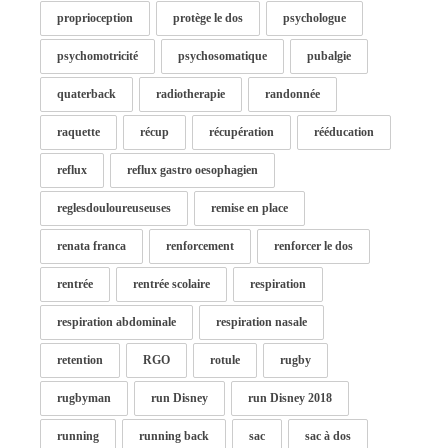
proprioception
protège le dos
psychologue
psychomotricité
psychosomatique
pubalgie
quaterback
radiotherapie
randonnée
raquette
récup
récupération
rééducation
reflux
reflux gastro oesophagien
reglesdouloureuseuses
remise en place
renata franca
renforcement
renforcer le dos
rentrée
rentrée scolaire
respiration
respiration abdominale
respiration nasale
retention
RGO
rotule
rugby
rugbyman
run Disney
run Disney 2018
running
running back
sac
sac à dos