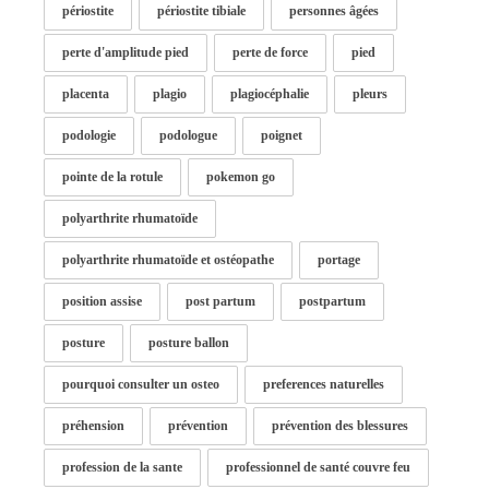
périostite
périostite tibiale
personnes âgées
perte d'amplitude pied
perte de force
pied
placenta
plagio
plagiocéphalie
pleurs
podologie
podologue
poignet
pointe de la rotule
pokemon go
polyarthrite rhumatoïde
polyarthrite rhumatoïde et ostéopathe
portage
position assise
post partum
postpartum
posture
posture ballon
pourquoi consulter un osteo
preferences naturelles
préhension
prévention
prévention des blessures
profession de la sante
professionnel de santé couvre feu