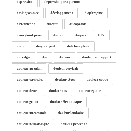
depression
depression post partum
desir grossesse
développement
diaphragme
diététicienne
digestif
discopathie
disneyland paris
disque
disques
DIV
dodo
doigt de pied
dolichocéphalie
dorsalgie
dos
douleur
douleur au rapport
douleur au talon
douleur cervicale
douleur cervicales
douleur côtes
douleur coude
douleur dents
douleur dos
douleur épaule
douleur genou
douleur Hemi casque
douleur intercostale
douleur lombaire
douleur neurologique
douleur pelvienne