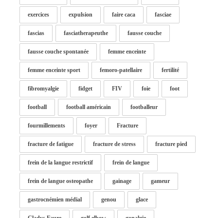
exercices
expulsion
faire caca
fasciae
fascias
fasciatherapeuthe
fausse couche
fausse couche spontanée
femme enceinte
femme enceinte sport
femoro-patellaire
fertilité
fibromyalgie
fidget
FIV
foie
foot
football
football américain
footballeur
fourmillements
foyer
Fracture
fracture de fatigue
fracture de stress
fracture pied
frein de la langue restrictif
frein de langue
frein de langue osteopathe
gainage
gameur
gastrocnémien médial
genou
glace