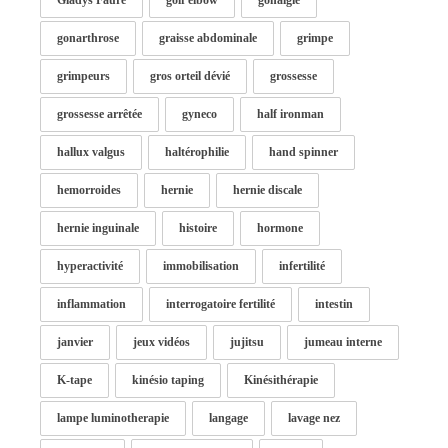
Gladys Faure
golf elbow
gonalgie
gonarthrose
graisse abdominale
grimpe
grimpeurs
gros orteil dévié
grossesse
grossesse arrêtée
gyneco
half ironman
hallux valgus
haltérophilie
hand spinner
hemorroides
hernie
hernie discale
hernie inguinale
histoire
hormone
hyperactivité
immobilisation
infertilité
inflammation
interrogatoire fertilité
intestin
janvier
jeux vidéos
jujitsu
jumeau interne
K-tape
kinésio taping
Kinésithérapie
lampe luminotherapie
langage
lavage nez