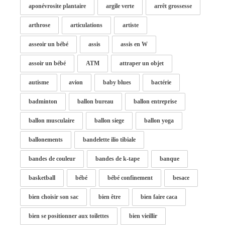
aponévrosite plantaire
argile verte
arrêt grossesse
arthrose
articulations
artiste
asseoir un bébé
assis
assis en W
assoir un bébé
ATM
attraper un objet
autisme
avion
baby blues
bactérie
badminton
ballon bureau
ballon entreprise
ballon musculaire
ballon siege
ballon yoga
ballonements
bandelette ilio tibiale
bandes de couleur
bandes de k-tape
banque
basketball
bébé
bébé confinement
besace
bien choisir son sac
bien être
bien faire caca
bien se positionner aux toilettes
bien vieillir