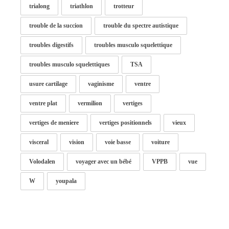
trialong
triathlon
trotteur
trouble de la succion
trouble du spectre autistique
troubles digestifs
troubles musculo squelettique
troubles musculo squelettiques
TSA
usure cartilage
vaginisme
ventre
ventre plat
vermilion
vertiges
vertiges de meniere
vertiges positionnels
vieux
visceral
vision
voie basse
voiture
Volodalen
voyager avec un bébé
VPPB
vue
W
youpala