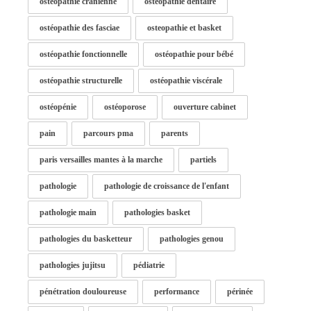
ostéopathie cranienne
ostéopathie dentaire
ostéopathie des fasciae
osteopathie et basket
ostéopathie fonctionnelle
ostéopathie pour bébé
ostéopathie structurelle
ostéopathie viscérale
ostéopénie
ostéoporose
ouverture cabinet
pain
parcours pma
parents
paris versailles mantes à la marche
partiels
pathologie
pathologie de croissance de l'enfant
pathologie main
pathologies basket
pathologies du basketteur
pathologies genou
pathologies jujitsu
pédiatrie
pénétration douloureuse
performance
périnée