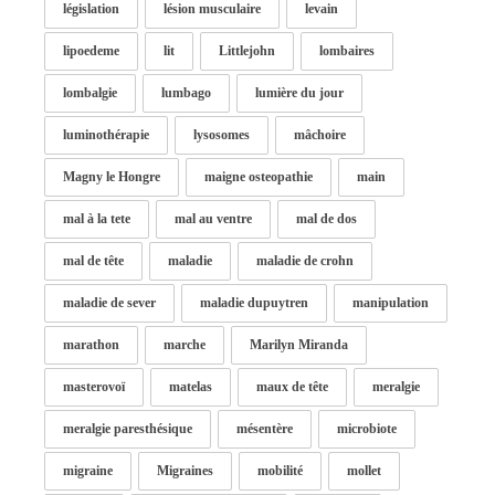
législation
lésion musculaire
levain
lipoedeme
lit
Littlejohn
lombaires
lombalgie
lumbago
lumière du jour
luminothérapie
lysosomes
mâchoire
Magny le Hongre
maigne osteopathie
main
mal à la tete
mal au ventre
mal de dos
mal de tête
maladie
maladie de crohn
maladie de sever
maladie dupuytren
manipulation
marathon
marche
Marilyn Miranda
masterovoï
matelas
maux de tête
meralgie
meralgie paresthésique
mésentère
microbiote
migraine
Migraines
mobilité
mollet