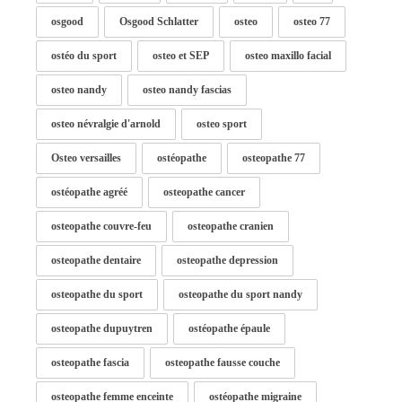
osgood
Osgood Schlatter
osteo
osteo 77
ostéo du sport
osteo et SEP
osteo maxillo facial
osteo nandy
osteo nandy fascias
osteo névralgie d'arnold
osteo sport
Osteo versailles
ostéopathe
osteopathe 77
ostéopathe agréé
osteopathe cancer
osteopathe couvre-feu
osteopathe cranien
osteopathe dentaire
osteopathe depression
osteopathe du sport
osteopathe du sport nandy
osteopathe dupuytren
ostéopathe épaule
osteopathe fascia
osteopathe fausse couche
osteopathe femme enceinte
ostéopathe migraine