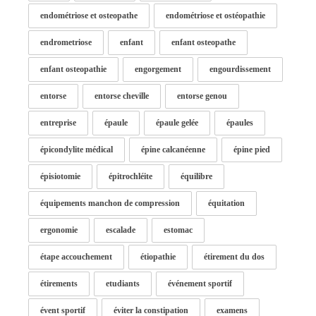
endométriose et osteopathe
endométriose et ostéopathie
endrometriose
enfant
enfant osteopathe
enfant osteopathie
engorgement
engourdissement
entorse
entorse cheville
entorse genou
entreprise
épaule
épaule gelée
épaules
épicondylite médical
épine calcanéenne
épine pied
épisiotomie
épitrochléite
équilibre
équipements manchon de compression
équitation
ergonomie
escalade
estomac
étape accouchement
étiopathie
étirement du dos
étirements
etudiants
événement sportif
évent sportif
éviter la constipation
examens