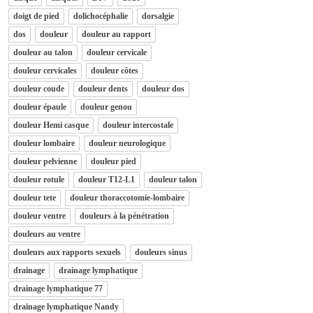
doigt de pied
dolichocéphalie
dorsalgie
dos
douleur
douleur au rapport
douleur au talon
douleur cervicale
douleur cervicales
douleur côtes
douleur coude
douleur dents
douleur dos
douleur épaule
douleur genou
douleur Hemi casque
douleur intercostale
douleur lombaire
douleur neurologique
douleur pelvienne
douleur pied
douleur rotule
douleur T12-L1
douleur talon
douleur tete
douleur thoraccotomie-lombaire
douleur ventre
douleurs à la pénétration
douleurs au ventre
douleurs aux rapports sexuels
douleurs sinus
drainage
drainage lymphatique
drainage lymphatique 77
drainage lymphatique Nandy