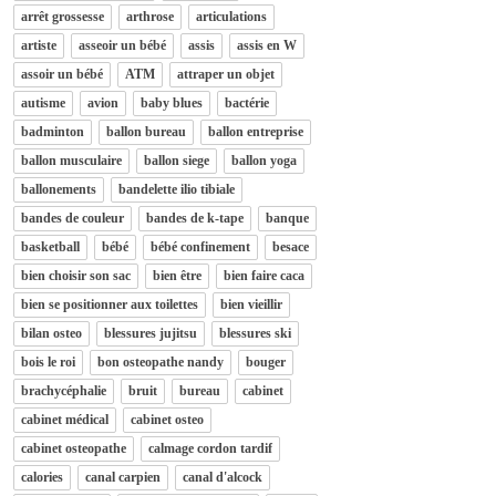
arrêt grossesse
arthrose
articulations
artiste
asseoir un bébé
assis
assis en W
assoir un bébé
ATM
attraper un objet
autisme
avion
baby blues
bactérie
badminton
ballon bureau
ballon entreprise
ballon musculaire
ballon siege
ballon yoga
ballonements
bandelette ilio tibiale
bandes de couleur
bandes de k-tape
banque
basketball
bébé
bébé confinement
besace
bien choisir son sac
bien être
bien faire caca
bien se positionner aux toilettes
bien vieillir
bilan osteo
blessures jujitsu
blessures ski
bois le roi
bon osteopathe nandy
bouger
brachycéphalie
bruit
bureau
cabinet
cabinet médical
cabinet osteo
cabinet osteopathe
calmage cordon tardif
calories
canal carpien
canal d'alcock