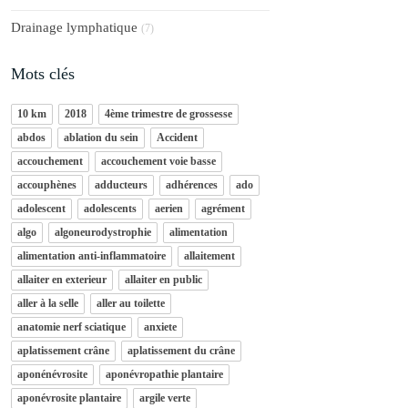
Drainage lymphatique
(7)
Mots clés
10 km
2018
4ème trimestre de grossesse
abdos
ablation du sein
Accident
accouchement
accouchement voie basse
accouphènes
adducteurs
adhérences
ado
adolescent
adolescents
aerien
agrément
algo
algoneurodystrophie
alimentation
alimentation anti-inflammatoire
allaitement
allaiter en exterieur
allaiter en public
aller à la selle
aller au toilette
anatomie nerf sciatique
anxiete
aplatissement crâne
aplatissement du crâne
aponénévrosite
aponévropathie plantaire
aponévrosite plantaire
argile verte