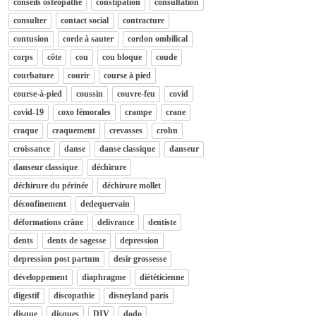
conseils osteopathe
constipation
consultation
consulter
contact social
contracture
contusion
corde à sauter
cordon ombilical
corps
côte
cou
cou bloque
coude
courbature
courir
course à pied
course-à-pied
coussin
couvre-feu
covid
covid-19
coxo fémorales
crampe
crane
craque
craquement
crevasses
crohn
croissance
danse
danse classique
danseur
danseur classique
déchirure
déchirure du périnée
déchirure mollet
déconfinement
dedequervain
déformations crâne
delivrance
dentiste
dents
dents de sagesse
depression
depression post partum
desir grossesse
développement
diaphragme
diététicienne
digestif
discopathie
disneyland paris
disque
disques
DIV
dodo