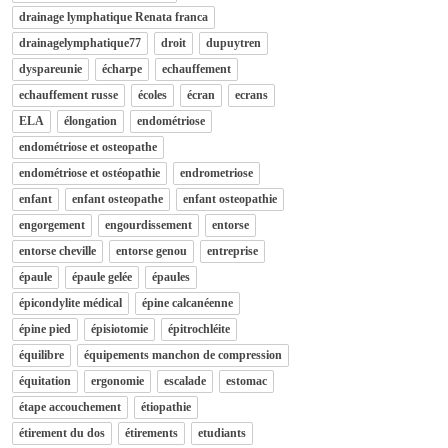
drainage lymphatique Renata franca
drainagelymphatique77
droit
dupuytren
dyspareunie
écharpe
echauffement
echauffement russe
écoles
écran
ecrans
ELA
élongation
endométriose
endométriose et osteopathe
endométriose et ostéopathie
endrometriose
enfant
enfant osteopathe
enfant osteopathie
engorgement
engourdissement
entorse
entorse cheville
entorse genou
entreprise
épaule
épaule gelée
épaules
épicondylite médical
épine calcanéenne
épine pied
épisiotomie
épitrochléite
équilibre
équipements manchon de compression
équitation
ergonomie
escalade
estomac
étape accouchement
étiopathie
étirement du dos
étirements
etudiants