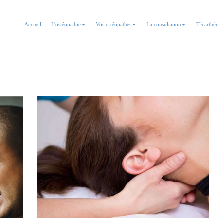
Accueil
L'ostéopathie
Vos ostéopathes
La consultation
Técarthér