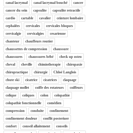
canal lacrymal
canal lacrymal bouché
cancer
cancer du sein
capsulite
capsulite retractile
cardio
cartable
cavalier
ceinture lombaire
cephalées
cervicales
cervicales bloques
cervicalgie
cervicalgies
cesarienne
chanteur
chauffeurs routier
chaussettes de compression
chaussure
chaussures
chaussures bébé
check up osteo
cheval
cheville
chimiotherapie
chiropaxie
chiropractique
chirurgie
Chloé Langlois
chute ski
cicatrice
cicatrices
claquage
claquage mollet
coiffe des rotateurs
coiffeurs
colique
coliques
colon
colopathie
colopathie fonctionnelle
comédien
compression
conduite
confinement
confinement douleur
conflit posteriuer
confort
conseil allaitement
conseils