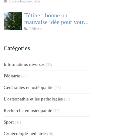
comprendre et accompagner cette
Gynécologie-pédiatrie
pathologie féminine
Tétine : bonne ou
mauvaise idée pour votre
bébé ?
Pédiatrie
Catégories
Informations diverses
(33)
Pédiatrie
(27)
Généralités en ostéopathie
(18)
L'ostéopathie et les pathologies
(57)
Recherche en ostéopathie
(12)
Sport
(41)
Gynécologie-pédiatrie
(16)