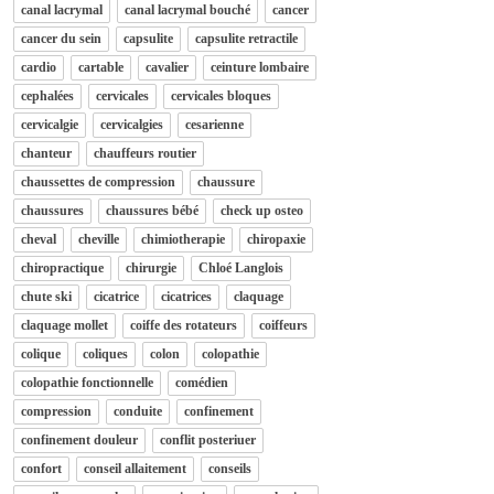
canal lacrymal
canal lacrymal bouché
cancer
cancer du sein
capsulite
capsulite retractile
cardio
cartable
cavalier
ceinture lombaire
cephalées
cervicales
cervicales bloques
cervicalgie
cervicalgies
cesarienne
chanteur
chauffeurs routier
chaussettes de compression
chaussure
chaussures
chaussures bébé
check up osteo
cheval
cheville
chimiotherapie
chiropaxie
chiropractique
chirurgie
Chloé Langlois
chute ski
cicatrice
cicatrices
claquage
claquage mollet
coiffe des rotateurs
coiffeurs
colique
coliques
colon
colopathie
colopathie fonctionnelle
comédien
compression
conduite
confinement
confinement douleur
conflit posteriuer
confort
conseil allaitement
conseils