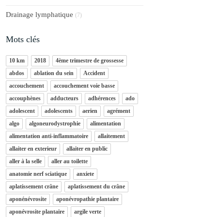
Drainage lymphatique
(7)
Mots clés
10 km
2018
4ème trimestre de grossesse
abdos
ablation du sein
Accident
accouchement
accouchement voie basse
accouphènes
adducteurs
adhérences
ado
adolescent
adolescents
aerien
agrément
algo
algoneurodystrophie
alimentation
alimentation anti-inflammatoire
allaitement
allaiter en exterieur
allaiter en public
aller à la selle
aller au toilette
anatomie nerf sciatique
anxiete
aplatissement crâne
aplatissement du crâne
aponénévrosite
aponévropathie plantaire
aponévrosite plantaire
argile verte