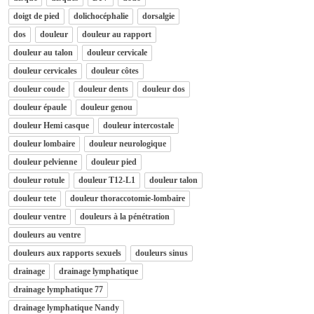
doigt de pied
dolichocéphalie
dorsalgie
dos
douleur
douleur au rapport
douleur au talon
douleur cervicale
douleur cervicales
douleur côtes
douleur coude
douleur dents
douleur dos
douleur épaule
douleur genou
douleur Hemi casque
douleur intercostale
douleur lombaire
douleur neurologique
douleur pelvienne
douleur pied
douleur rotule
douleur T12-L1
douleur talon
douleur tete
douleur thoraccotomie-lombaire
douleur ventre
douleurs à la pénétration
douleurs au ventre
douleurs aux rapports sexuels
douleurs sinus
drainage
drainage lymphatique
drainage lymphatique 77
drainage lymphatique Nandy