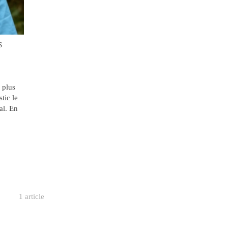
S
 plus
tic le
al. En
1 article