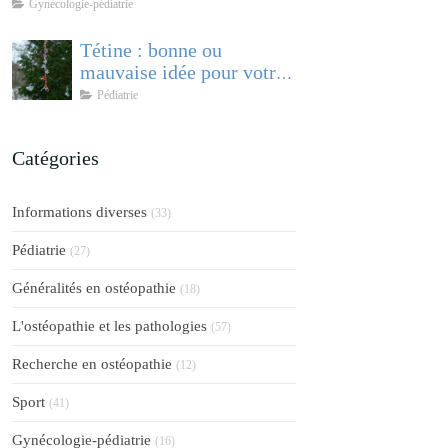
comprendre et accompagner cette
Gynécologie-pédiatrie
pathologie féminine
Tétine : bonne ou
mauvaise idée pour votre
bébé ?
Pédiatrie
Catégories
Informations diverses
(33)
Pédiatrie
(27)
Généralités en ostéopathie
(18)
L'ostéopathie et les pathologies
(57)
Recherche en ostéopathie
(12)
Sport
(41)
Gynécologie-pédiatrie
(16)