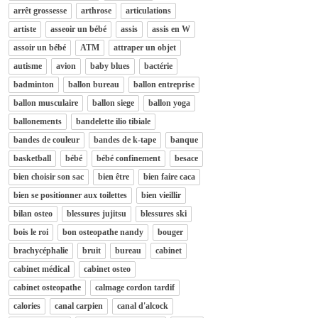
arrêt grossesse
arthrose
articulations
artiste
asseoir un bébé
assis
assis en W
assoir un bébé
ATM
attraper un objet
autisme
avion
baby blues
bactérie
badminton
ballon bureau
ballon entreprise
ballon musculaire
ballon siege
ballon yoga
ballonements
bandelette ilio tibiale
bandes de couleur
bandes de k-tape
banque
basketball
bébé
bébé confinement
besace
bien choisir son sac
bien être
bien faire caca
bien se positionner aux toilettes
bien vieillir
bilan osteo
blessures jujitsu
blessures ski
bois le roi
bon osteopathe nandy
bouger
brachycéphalie
bruit
bureau
cabinet
cabinet médical
cabinet osteo
cabinet osteopathe
calmage cordon tardif
calories
canal carpien
canal d'alcock