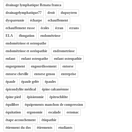
drainage lymphatique Renata franca
drainagelymphatique77
droit
dupuytren
dyspareunie
écharpe
echauffement
echauffement russe
écoles
écran
ecrans
ELA
élongation
endométriose
endométriose et osteopathe
endométriose et ostéopathie
endrometriose
enfant
enfant osteopathe
enfant osteopathie
engorgement
engourdissement
entorse
entorse cheville
entorse genou
entreprise
épaule
épaule gelée
épaules
épicondylite médical
épine calcanéenne
épine pied
épisiotomie
épitrochléite
équilibre
équipements manchon de compression
équitation
ergonomie
escalade
estomac
étape accouchement
étiopathie
étirement du dos
étirements
etudiants