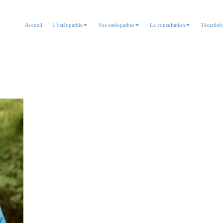
Accueil
L'ostéopathie
Vos ostéopathes
La consultation
Técarthér