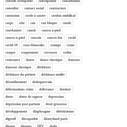
conseils osteopathe
constipation
consultation
consulter
contact social
contracture
contusion
corde à sauter
cordon ombilical
corps
côte
cou
cou bloque
coude
courbature
courir
course à pied
course-à-pied
coussin
couvre-feu
covid
covid-19
coxo fémorales
crampe
crane
craque
craquement
crevasses
crohn
croissance
danse
danse classique
danseur
danseur classique
déchirure
déchirure du périnée
déchirure mollet
déconfinement
dedequervain
déformations crâne
delivrance
dentiste
dents
dents de sagesse
depression
depression post partum
desir grossesse
développement
diaphragme
diététicienne
digestif
discopathie
disneyland paris
disque
disques
DIV
dodo