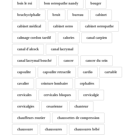
bois le roi
bon osteopathe nandy
bouger
brachycéphalie
bruit
bureau
cabinet
cabinet médical
cabinet osteo
cabinet osteopathe
calmage cordon tardif
calories
canal carpien
canal d'alcock
canal lacrymal
canal lacrymal bouché
cancer
cancer du sein
capsulite
capsulite retractile
cardio
cartable
cavalier
ceinture lombaire
cephalées
cervicales
cervicales bloques
cervicalgie
cervicalgies
cesarienne
chanteur
chauffeurs routier
chaussettes de compression
chaussure
chaussures
chaussures bébé