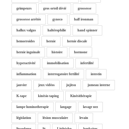
grimpeurs
gros orteil dévié
grossesse
grossesse arrêtée
gyneco
half ironman
hallux valgus
haltérophilie
hand spinner
hemorroides
hernie
hernie discale
hernie inguinale
histoire
hormone
hyperactivité
immobilisation
infertilité
inflammation
interrogatoire fertilité
intestin
janvier
jeux vidéos
jujitsu
jumeau interne
K-tape
kinésio taping
Kinésithérapie
lampe luminotherapie
langage
lavage nez
législation
lésion musculaire
levain
lipoedeme
lit
Littlejohn
lombaires