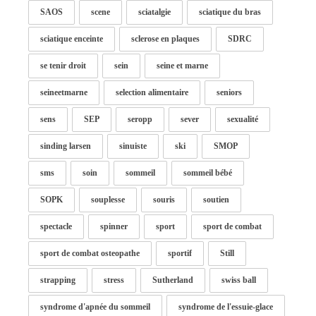
SAOS
scene
sciatalgie
sciatique du bras
sciatique enceinte
sclerose en plaques
SDRC
se tenir droit
sein
seine et marne
seineetmarne
selection alimentaire
seniors
sens
SEP
seropp
sever
sexualité
sinding larsen
sinuiste
ski
SMOP
sms
soin
sommeil
sommeil bébé
SOPK
souplesse
souris
soutien
spectacle
spinner
sport
sport de combat
sport de combat osteopathe
sportif
Still
strapping
stress
Sutherland
swiss ball
syndrome d'apnée du sommeil
syndrome de l'essuie-glace