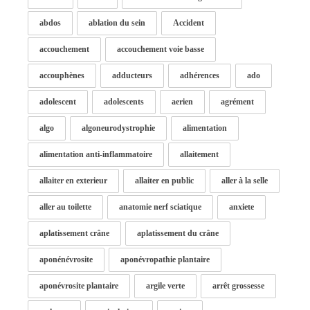
abdos
ablation du sein
Accident
accouchement
accouchement voie basse
accouphènes
adducteurs
adhérences
ado
adolescent
adolescents
aerien
agrément
algo
algoneurodystrophie
alimentation
alimentation anti-inflammatoire
allaitement
allaiter en exterieur
allaiter en public
aller à la selle
aller au toilette
anatomie nerf sciatique
anxiete
aplatissement crâne
aplatissement du crâne
aponénévrosite
aponévropathie plantaire
aponévrosite plantaire
argile verte
arrêt grossesse