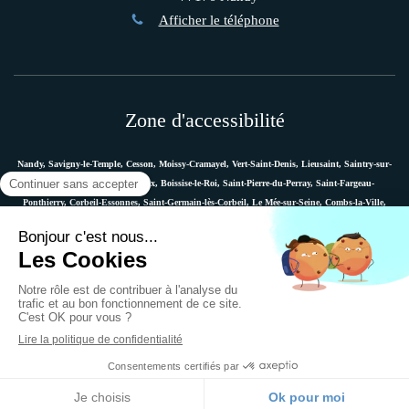
Afficher le téléphone
Zone d'accessibilité
Nandy, Savigny-le-Temple, Cesson, Moissy-Cramayel, Vert-Saint-Denis, Lieusaint, Saintry-sur-
Seine, Le Coudray-Montceaux, Boissise-le-Roi, Saint-Pierre-du-Perray, Saint-Fargeau-
Ponthierry, Corbeil-Essonnes, Saint-Germain-lès-Corbeil, Le Mée-sur-Seine, Combs-la-Ville,
Vaux-le-Pénil, Melun, Villabé, Dammarie-les-Lys, Quincy-sous-Sénart, Étiolles, Évry, Mennecy,
Boussy-Saint-Antoine, etc.
Plan du site
Mentions légales
Ostéopathe Versailles
© 2018 - Marie Messager - Ostéopathe à Nandy -
Création et référencement du site par Simplébo