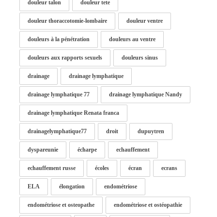
douleur talon
douleur tete
douleur thoraccotomie-lombaire
douleur ventre
douleurs à la pénétration
douleurs au ventre
douleurs aux rapports sexuels
douleurs sinus
drainage
drainage lymphatique
drainage lymphatique 77
drainage lymphatique Nandy
drainage lymphatique Renata franca
drainagelymphatique77
droit
dupuytren
dyspareunie
écharpe
echauffement
echauffement russe
écoles
écran
ecrans
ELA
élongation
endométriose
endométriose et osteopathe
endométriose et ostéopathie