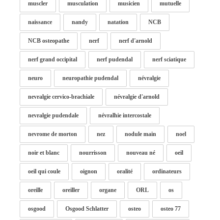
muscler
musculation
musicien
mutuelle
naissance
nandy
natation
NCB
NCB osteopathe
nerf
nerf d'arnold
nerf grand occipital
nerf pudendal
nerf sciatique
neuro
neuropathie pudendal
névralgie
nevralgie cervico-brachiale
névralgie d'arnold
nevralgie pudendale
névralhie intercostale
nevrome de morton
nez
nodule main
noel
noir et blanc
nourrisson
nouveau né
oeil
oeil qui coule
oignon
oralité
ordinateurs
oreille
oreiller
organe
ORL
os
osgood
Osgood Schlatter
osteo
osteo 77