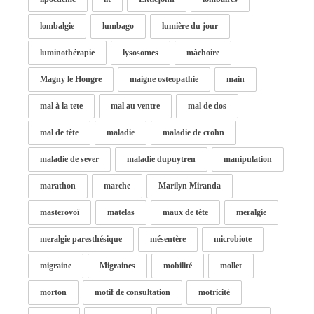
lombalgie
lumbago
lumière du jour
luminothérapie
lysosomes
mâchoire
Magny le Hongre
maigne osteopathie
main
mal à la tete
mal au ventre
mal de dos
mal de tête
maladie
maladie de crohn
maladie de sever
maladie dupuytren
manipulation
marathon
marche
Marilyn Miranda
masterovoï
matelas
maux de tête
meralgie
meralgie paresthésique
mésentère
microbiote
migraine
Migraines
mobilité
mollet
morton
motif de consultation
motricité