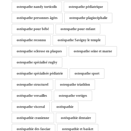
osteopathe nandy torticolis
osteopathe pédiatrique
ostéopathe personnes âgées
osteopathe plagiocéphalie
ostéopathe pour bébé
osteopathe pour enfant
ostéopathe reconnu
ostéopathe Savigny le temple
osteopathe sclerose en plaques
osteopathe seine et marne
osteopathe spécialisé rugby
ostéopathe spécialisée pédiatrie
osteopathe sport
osteopathe structurel
osteopathe triathlon
ostéopathe versailles
osteopathe vertiges
osteopathe visceral
ostéopathie
ostéopathie cranienne
ostéopathie dentaire
ostéopathie des fasciae
osteopathie et basket