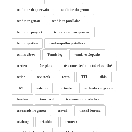
tendinite de quervain
tendinite du genou
tendinite genou
tendinite patellaire
tendinite poignet
tendinite supra épineux
tendinopathie
tendinopathie patellaire
tennis elbow
Tennis leg
tennis ostéopathe
terrien
tête plate
tête tournée d'un côté chez bébé
tétine
text neck
texto
TFL
tibia
TMS
toilettes
torticolis
torticolis congénital
toucher
tournesol
traitement muscle lésé
traumatisme genou
travail
travail bureau
trialong
triathlon
trotteur