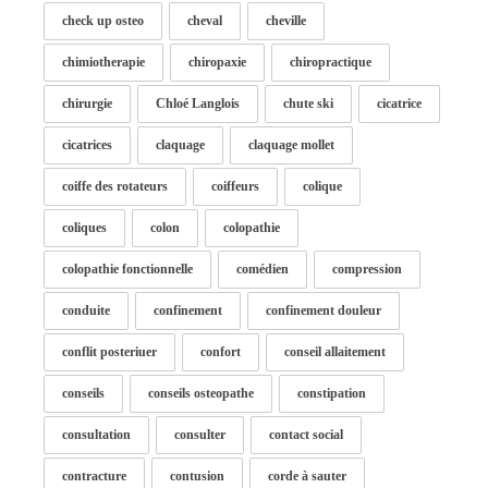
check up osteo
cheval
cheville
chimiotherapie
chiropaxie
chiropractique
chirurgie
Chloé Langlois
chute ski
cicatrice
cicatrices
claquage
claquage mollet
coiffe des rotateurs
coiffeurs
colique
coliques
colon
colopathie
colopathie fonctionnelle
comédien
compression
conduite
confinement
confinement douleur
conflit posteriuer
confort
conseil allaitement
conseils
conseils osteopathe
constipation
consultation
consulter
contact social
contracture
contusion
corde à sauter