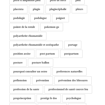
perte d'amplitude pied
perte de force
pied
placenta
plagio
plagiocéphalie
pleurs
podologie
podologue
poignet
pointe de la rotule
pokemon go
polyarthrite rhumatoïde
polyarthrite rhumatoïde et ostéopathe
portage
position assise
post partum
postpartum
posture
posture ballon
pourquoi consulter un osteo
preferences naturelles
préhension
prévention
prévention des blessures
profession de la sante
professionnel de santé couvre feu
proprioception
protège le dos
psychologue