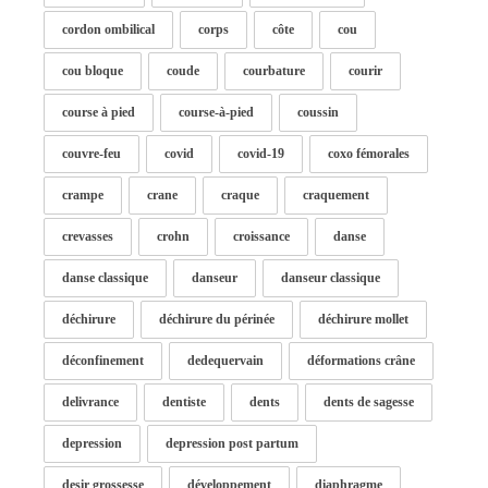
cordon ombilical
corps
côte
cou
cou bloque
coude
courbature
courir
course à pied
course-à-pied
coussin
couvre-feu
covid
covid-19
coxo fémorales
crampe
crane
craque
craquement
crevasses
crohn
croissance
danse
danse classique
danseur
danseur classique
déchirure
déchirure du périnée
déchirure mollet
déconfinement
dedequervain
déformations crâne
delivrance
dentiste
dents
dents de sagesse
depression
depression post partum
desir grossesse
développement
diaphragme