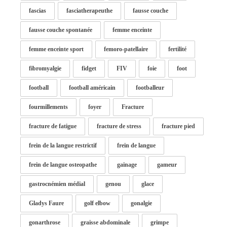
fascias
fasciatherapeuthe
fausse couche
fausse couche spontanée
femme enceinte
femme enceinte sport
femoro-patellaire
fertilité
fibromyalgie
fidget
FIV
foie
foot
football
football américain
footballeur
fourmillements
foyer
Fracture
fracture de fatigue
fracture de stress
fracture pied
frein de la langue restrictif
frein de langue
frein de langue osteopathe
gainage
gameur
gastrocnémien médial
genou
glace
Gladys Faure
golf elbow
gonalgie
gonarthrose
graisse abdominale
grimpe