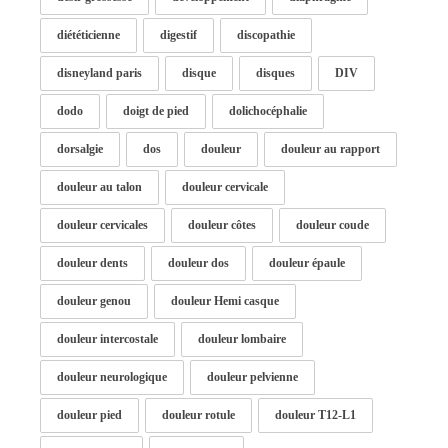
diététicienne
digestif
discopathie
disneyland paris
disque
disques
DIV
dodo
doigt de pied
dolichocéphalie
dorsalgie
dos
douleur
douleur au rapport
douleur au talon
douleur cervicale
douleur cervicales
douleur côtes
douleur coude
douleur dents
douleur dos
douleur épaule
douleur genou
douleur Hemi casque
douleur intercostale
douleur lombaire
douleur neurologique
douleur pelvienne
douleur pied
douleur rotule
douleur T12-L1