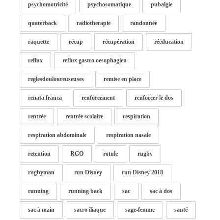
psychomotricité
psychosomatique
pubalgie
quaterback
radiotherapie
randonnée
raquette
récup
récupération
rééducation
reflux
reflux gastro oesophagien
reglesdouloureuseuses
remise en place
renata franca
renforcement
renforcer le dos
rentrée
rentrée scolaire
respiration
respiration abdominale
respiration nasale
retention
RGO
rotule
rugby
rugbyman
run Disney
run Disney 2018
running
running back
sac
sac à dos
sac à main
sacro iliaque
sage-femme
santé