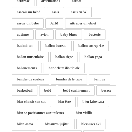
arthrose
articulations
artiste
asseoir un bébé
assis
assis en W
assoir un bébé
ATM
attraper un objet
autisme
avion
baby blues
bactérie
badminton
ballon bureau
ballon entreprise
ballon musculaire
ballon siege
ballon yoga
ballonements
bandelette ilio tibiale
bandes de couleur
bandes de k-tape
banque
basketball
bébé
bébé confinement
besace
bien choisir son sac
bien être
bien faire caca
bien se positionner aux toilettes
bien vieillir
bilan osteo
blessures jujitsu
blessures ski