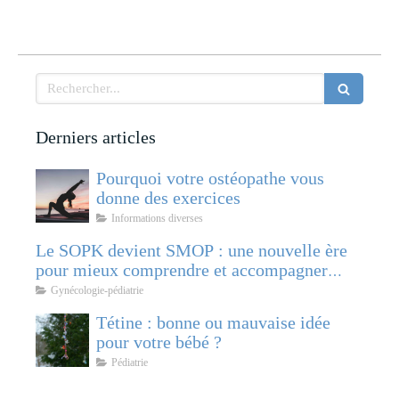
Rechercher
Derniers articles
Pourquoi votre ostéopathe vous
donne des exercices
Informations diverses
Le SOPK devient SMOP : une nouvelle ère
pour mieux comprendre et accompagner
cette pathologie féminine
Gynécologie-pédiatrie
Tétine : bonne ou mauvaise idée
pour votre bébé ?
Pédiatrie