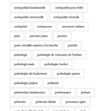
ostéopathie fonctionnelle
ostéopathie pour bébé
ostéopathie structurelle
ostéopathie viscérale
ostéopénie
ostéoporose
ouverture cabinet
pain
parcours pma
parents
paris versailles mantes à la marche
partiels
pathologie
pathologie de croissance de l'enfant
pathologie main
pathologies basket
pathologies du basketteur
pathologies genou
pathologies jujitsu
pédiatrie
pénétration douloureuse
performance
périnée
périostite
périostite tibiale
personnes âgées