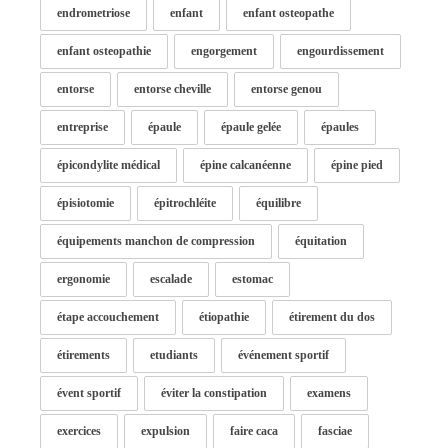
endrometriose
enfant
enfant osteopathe
enfant osteopathie
engorgement
engourdissement
entorse
entorse cheville
entorse genou
entreprise
épaule
épaule gelée
épaules
épicondylite médical
épine calcanéenne
épine pied
épisiotomie
épitrochléite
équilibre
équipements manchon de compression
équitation
ergonomie
escalade
estomac
étape accouchement
étiopathie
étirement du dos
étirements
etudiants
événement sportif
évent sportif
éviter la constipation
examens
exercices
expulsion
faire caca
fasciae