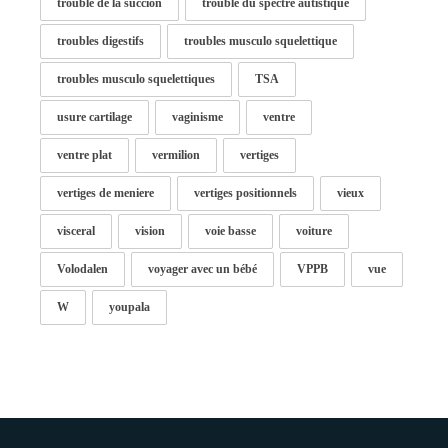
trouble de la succion
trouble du spectre autistique
troubles digestifs
troubles musculo squelettique
troubles musculo squelettiques
TSA
usure cartilage
vaginisme
ventre
ventre plat
vermilion
vertiges
vertiges de meniere
vertiges positionnels
vieux
visceral
vision
voie basse
voiture
Volodalen
voyager avec un bébé
VPPB
vue
W
youpala