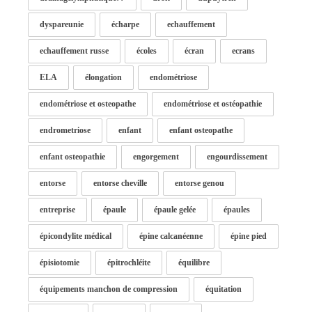
dyspareunie
écharpe
echauffement
echauffement russe
écoles
écran
ecrans
ELA
élongation
endométriose
endométriose et osteopathe
endométriose et ostéopathie
endrometriose
enfant
enfant osteopathe
enfant osteopathie
engorgement
engourdissement
entorse
entorse cheville
entorse genou
entreprise
épaule
épaule gelée
épaules
épicondylite médical
épine calcanéenne
épine pied
épisiotomie
épitrochléite
équilibre
équipements manchon de compression
équitation