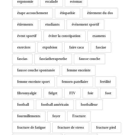
ergonomie
escalade
estomac
étape accouchement
étiopathie
étirement du dos
étirements
etudiants
événement sportif
évent sportif
éviter la constipation
examens
exercices
expulsion
faire caca
fasciae
fascias
fasciatherapeuthe
fausse couche
fausse couche spontanée
femme enceinte
femme enceinte sport
femoro-patellaire
fertilité
fibromyalgie
fidget
FIV
foie
foot
football
football américain
footballeur
fourmillements
foyer
Fracture
fracture de fatigue
fracture de stress
fracture pied