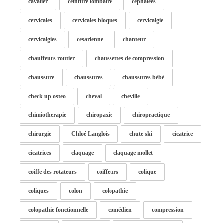
cavalier
ceinture lombaire
cephalées
cervicales
cervicales bloques
cervicalgie
cervicalgies
cesarienne
chanteur
chauffeurs routier
chaussettes de compression
chaussure
chaussures
chaussures bébé
check up osteo
cheval
cheville
chimiotherapie
chiropaxie
chiropractique
chirurgie
Chloé Langlois
chute ski
cicatrice
cicatrices
claquage
claquage mollet
coiffe des rotateurs
coiffeurs
colique
coliques
colon
colopathie
colopathie fonctionnelle
comédien
compression