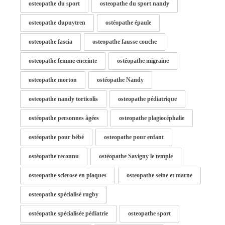
osteopathe du sport
osteopathe du sport nandy
osteopathe dupuytren
ostéopathe épaule
osteopathe fascia
osteopathe fausse couche
osteopathe femme enceinte
ostéopathe migraine
osteopathe morton
ostéopathe Nandy
osteopathe nandy torticolis
osteopathe pédiatrique
ostéopathe personnes âgées
osteopathe plagiocéphalie
ostéopathe pour bébé
osteopathe pour enfant
ostéopathe reconnu
ostéopathe Savigny le temple
osteopathe sclerose en plaques
osteopathe seine et marne
osteopathe spécialisé rugby
ostéopathe spécialisée pédiatrie
osteopathe sport