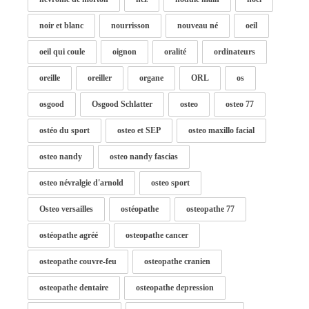
noir et blanc
nourrisson
nouveau né
oeil
oeil qui coule
oignon
oralité
ordinateurs
oreille
oreiller
organe
ORL
os
osgood
Osgood Schlatter
osteo
osteo 77
ostéo du sport
osteo et SEP
osteo maxillo facial
osteo nandy
osteo nandy fascias
osteo névralgie d'arnold
osteo sport
Osteo versailles
ostéopathe
osteopathe 77
ostéopathe agréé
osteopathe cancer
osteopathe couvre-feu
osteopathe cranien
osteopathe dentaire
osteopathe depression