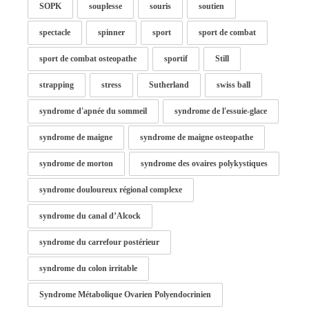
SOPK
souplesse
souris
soutien
spectacle
spinner
sport
sport de combat
sport de combat osteopathe
sportif
Still
strapping
stress
Sutherland
swiss ball
syndrome d'apnée du sommeil
syndrome de l'essuie-glace
syndrome de maigne
syndrome de maigne osteopathe
syndrome de morton
syndrome des ovaires polykystiques
syndrome douloureux régional complexe
syndrome du canal d’Alcock
syndrome du carrefour postérieur
syndrome du colon irritable
Syndrome Métabolique Ovarien Polyendocrinien