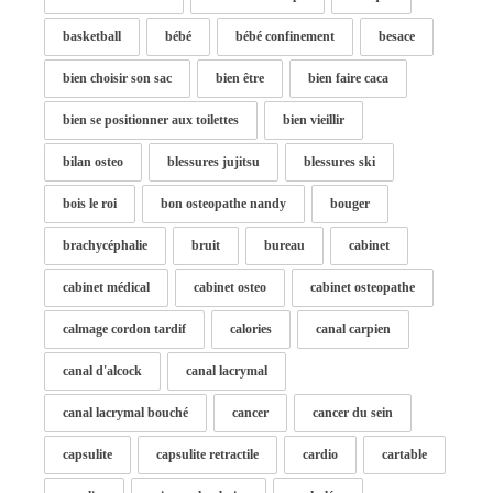
basketball
bébé
bébé confinement
besace
bien choisir son sac
bien être
bien faire caca
bien se positionner aux toilettes
bien vieillir
bilan osteo
blessures jujitsu
blessures ski
bois le roi
bon osteopathe nandy
bouger
brachycéphalie
bruit
bureau
cabinet
cabinet médical
cabinet osteo
cabinet osteopathe
calmage cordon tardif
calories
canal carpien
canal d'alcock
canal lacrymal
canal lacrymal bouché
cancer
cancer du sein
capsulite
capsulite retractile
cardio
cartable