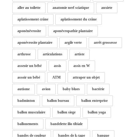
aller au toilette
anatomie nerf sciatique
anxiete
aplatissement crâne
aplatissement du crâne
aponénévrosite
aponévropathie plantaire
aponévrosite plantaire
argile verte
arrêt grossesse
arthrose
articulations
artiste
asseoir un bébé
assis
assis en W
assoir un bébé
ATM
attraper un objet
autisme
avion
baby blues
bactérie
badminton
ballon bureau
ballon entreprise
ballon musculaire
ballon siege
ballon yoga
ballonements
bandelette ilio tibiale
bandes de couleur
bandes de k-tape
banque