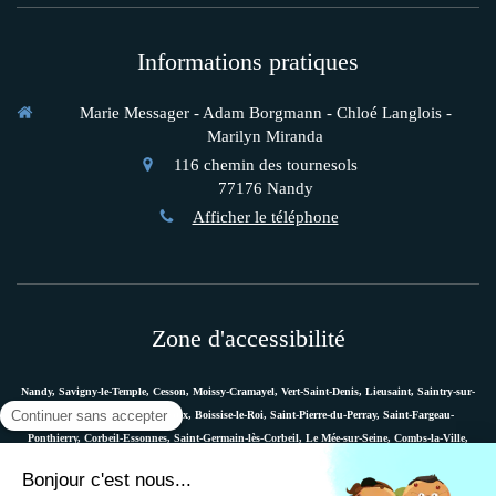
Informations pratiques
Marie Messager - Adam Borgmann - Chloé Langlois -
Marilyn Miranda
116 chemin des tournesols
77176
Nandy
Afficher le téléphone
Zone d'accessibilité
Nandy, Savigny-le-Temple, Cesson, Moissy-Cramayel, Vert-Saint-Denis, Lieusaint, Saintry-sur-
Seine, Le Coudray-Montceaux, Boissise-le-Roi, Saint-Pierre-du-Perray, Saint-Fargeau-
Ponthierry, Corbeil-Essonnes, Saint-Germain-lès-Corbeil, Le Mée-sur-Seine, Combs-la-Ville,
Vaux-le-Pénil, Melun, Villabé, Dammarie-les-Lys, Quincy-sous-Sénart, Étiolles, Évry, Mennecy,
Boussy-Saint-Antoine, etc.