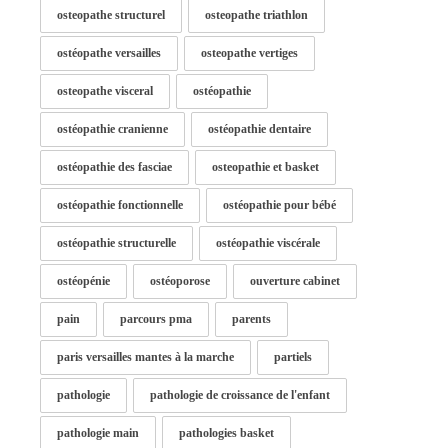
osteopathe structurel
osteopathe triathlon
ostéopathe versailles
osteopathe vertiges
osteopathe visceral
ostéopathie
ostéopathie cranienne
ostéopathie dentaire
ostéopathie des fasciae
osteopathie et basket
ostéopathie fonctionnelle
ostéopathie pour bébé
ostéopathie structurelle
ostéopathie viscérale
ostéopénie
ostéoporose
ouverture cabinet
pain
parcours pma
parents
paris versailles mantes à la marche
partiels
pathologie
pathologie de croissance de l'enfant
pathologie main
pathologies basket