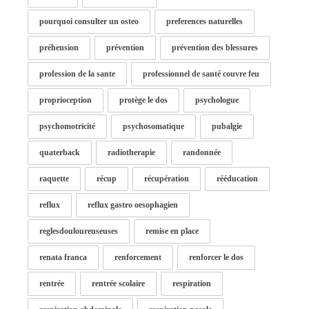
pourquoi consulter un osteo
preferences naturelles
préhension
prévention
prévention des blessures
profession de la sante
professionnel de santé couvre feu
proprioception
protège le dos
psychologue
psychomotricité
psychosomatique
pubalgie
quaterback
radiotherapie
randonnée
raquette
récup
récupération
rééducation
reflux
reflux gastro oesophagien
reglesdouloureuseuses
remise en place
renata franca
renforcement
renforcer le dos
rentrée
rentrée scolaire
respiration