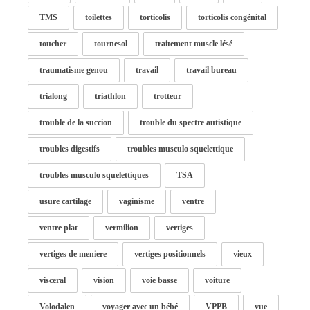
TMS
toilettes
torticolis
torticolis congénital
toucher
tournesol
traitement muscle lésé
traumatisme genou
travail
travail bureau
trialong
triathlon
trotteur
trouble de la succion
trouble du spectre autistique
troubles digestifs
troubles musculo squelettique
troubles musculo squelettiques
TSA
usure cartilage
vaginisme
ventre
ventre plat
vermilion
vertiges
vertiges de meniere
vertiges positionnels
vieux
visceral
vision
voie basse
voiture
Volodalen
voyager avec un bébé
VPPB
vue