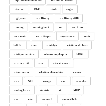
respiration abdominale
respiration nasale
retention
RGO
rotule
rugby
rugbyman
run Disney
run Disney 2018
running
running back
sac
sac à dos
sac à main
sacro iliaque
sage-femme
santé
SAOS
scene
sciatalgie
sciatique du bras
sciatique enceinte
sclerose en plaques
SDRC
se tenir droit
sein
seine et marne
seineetmarne
selection alimentaire
seniors
sens
SEP
seropp
sever
sexualité
sinding larsen
sinuiste
ski
SMOP
sms
soin
sommeil
sommeil bébé