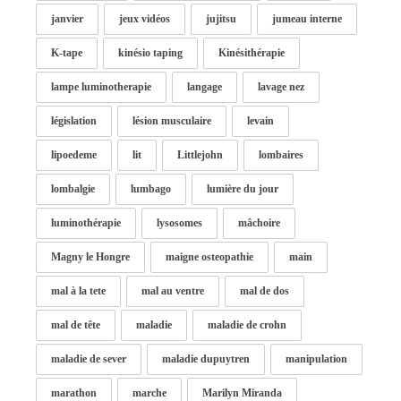
janvier
jeux vidéos
jujitsu
jumeau interne
K-tape
kinésio taping
Kinésithérapie
lampe luminotherapie
langage
lavage nez
législation
lésion musculaire
levain
lipoedeme
lit
Littlejohn
lombaires
lombalgie
lumbago
lumière du jour
luminothérapie
lysosomes
mâchoire
Magny le Hongre
maigne osteopathie
main
mal à la tete
mal au ventre
mal de dos
mal de tête
maladie
maladie de crohn
maladie de sever
maladie dupuytren
manipulation
marathon
marche
Marilyn Miranda