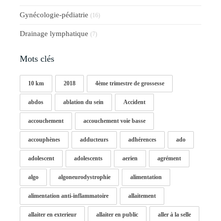
Gynécologie-pédiatrie
(16)
Drainage lymphatique
(7)
Mots clés
10 km
2018
4ème trimestre de grossesse
abdos
ablation du sein
Accident
accouchement
accouchement voie basse
accouphènes
adducteurs
adhérences
ado
adolescent
adolescents
aerien
agrément
algo
algoneurodystrophie
alimentation
alimentation anti-inflammatoire
allaitement
allaiter en exterieur
allaiter en public
aller à la selle