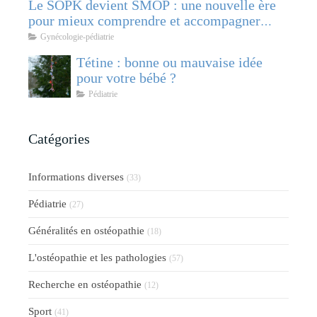
Le SOPK devient SMOP : une nouvelle ère
pour mieux comprendre et accompagner
cette pathologie féminine
Gynécologie-pédiatrie
Tétine : bonne ou mauvaise idée
pour votre bébé ?
Pédiatrie
Catégories
Informations diverses
(33)
Pédiatrie
(27)
Généralités en ostéopathie
(18)
L'ostéopathie et les pathologies
(57)
Recherche en ostéopathie
(12)
Sport
(41)