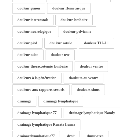
douleur genou
douleur Hemi casque
douleur intercostale
douleur lombaire
douleur neurologique
douleur pelvienne
douleur pied
douleur rotule
douleur T12-L1
douleur talon
douleur tete
douleur thoraccotomie-lombaire
douleur ventre
douleurs à la pénétration
douleurs au ventre
douleurs aux rapports sexuels
douleurs sinus
drainage
drainage lymphatique
drainage lymphatique 77
drainage lymphatique Nandy
drainage lymphatique Renata franca
drainagelymphatique77
droit
dupuytren