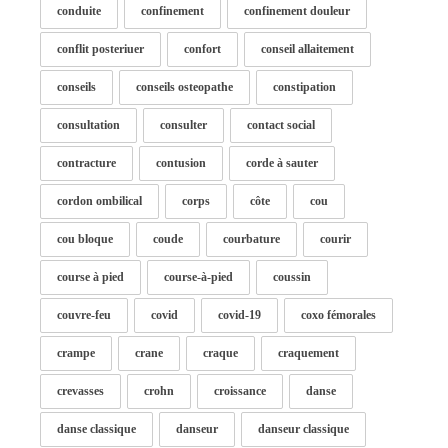
conduite
confinement
confinement douleur
conflit posteriuer
confort
conseil allaitement
conseils
conseils osteopathe
constipation
consultation
consulter
contact social
contracture
contusion
corde à sauter
cordon ombilical
corps
côte
cou
cou bloque
coude
courbature
courir
course à pied
course-à-pied
coussin
couvre-feu
covid
covid-19
coxo fémorales
crampe
crane
craque
craquement
crevasses
crohn
croissance
danse
danse classique
danseur
danseur classique