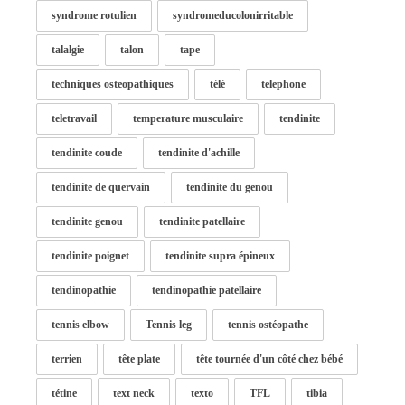
syndrome rotulien
syndromeducolonirritable
talalgie
talon
tape
techniques osteopathiques
télé
telephone
teletravail
temperature musculaire
tendinite
tendinite coude
tendinite d'achille
tendinite de quervain
tendinite du genou
tendinite genou
tendinite patellaire
tendinite poignet
tendinite supra épineux
tendinopathie
tendinopathie patellaire
tennis elbow
Tennis leg
tennis ostéopathe
terrien
tête plate
tête tournée d'un côté chez bébé
tétine
text neck
texto
TFL
tibia