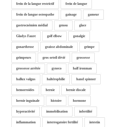
frein de la langue restrictif
frein de langue
frein de langue osteopathe
gainage
gameur
gastrocnémien médial
genou
glace
Gladys Faure
golf elbow
gonalgie
gonarthrose
graisse abdominale
grimpe
grimpeurs
gros orteil dévié
grossesse
grossesse arrêtée
gyneco
half ironman
hallux valgus
haltérophilie
hand spinner
hemorroides
hernie
hernie discale
hernie inguinale
histoire
hormone
hyperactivité
immobilisation
infertilité
inflammation
interrogatoire fertilité
intestin