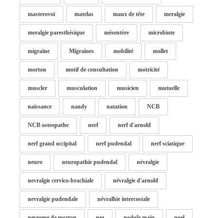
masterovoï
matelas
maux de tête
meralgie
meralgie paresthésique
mésentère
microbiote
migraine
Migraines
mobilité
mollet
morton
motif de consultation
motricité
muscler
musculation
musicien
mutuelle
naissance
nandy
natation
NCB
NCB osteopathe
nerf
nerf d'arnold
nerf grand occipital
nerf pudendal
nerf sciatique
neuro
neuropathie pudendal
névralgie
nevralgie cervico-brachiale
névralgie d'arnold
nevralgie pudendale
névralhie intercostale
nevrome de morton
nez
nodule main
noel