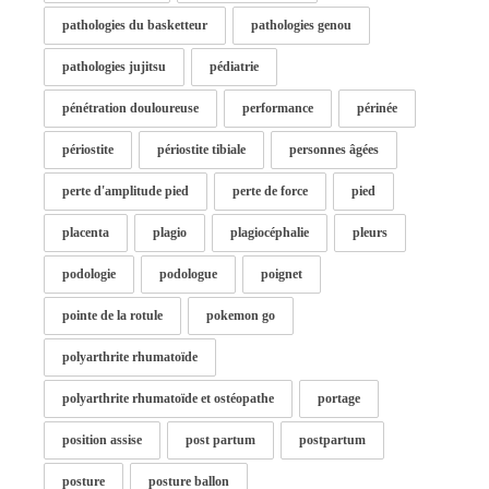
pathologies du basketteur
pathologies genou
pathologies jujitsu
pédiatrie
pénétration douloureuse
performance
périnée
périostite
périostite tibiale
personnes âgées
perte d'amplitude pied
perte de force
pied
placenta
plagio
plagiocéphalie
pleurs
podologie
podologue
poignet
pointe de la rotule
pokemon go
polyarthrite rhumatoïde
polyarthrite rhumatoïde et ostéopathe
portage
position assise
post partum
postpartum
posture
posture ballon