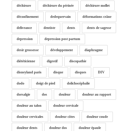
déchirure
déchirure du périnée
déchirure mollet
déconfinement
dedequervain
déformations crâne
delivrance
dentiste
dents
dents de sagesse
depression
depression post partum
desir grossesse
développement
diaphragme
diététicienne
digestif
discopathie
disneyland paris
disque
disques
DIV
dodo
doigt de pied
dolichocéphalie
dorsalgie
dos
douleur
douleur au rapport
douleur au talon
douleur cervicale
douleur cervicales
douleur côtes
douleur coude
douleur dents
douleur dos
douleur épaule