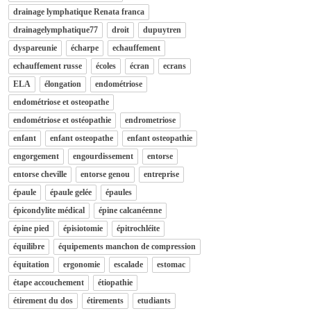
drainage lymphatique Renata franca
drainagelymphatique77
droit
dupuytren
dyspareunie
écharpe
echauffement
echauffement russe
écoles
écran
ecrans
ELA
élongation
endométriose
endométriose et osteopathe
endométriose et ostéopathie
endrometriose
enfant
enfant osteopathe
enfant osteopathie
engorgement
engourdissement
entorse
entorse cheville
entorse genou
entreprise
épaule
épaule gelée
épaules
épicondylite médical
épine calcanéenne
épine pied
épisiotomie
épitrochléite
équilibre
équipements manchon de compression
équitation
ergonomie
escalade
estomac
étape accouchement
étiopathie
étirement du dos
étirements
etudiants