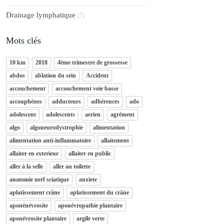
Drainage lymphatique
(7)
Mots clés
10 km
2018
4ème trimestre de grossesse
abdos
ablation du sein
Accident
accouchement
accouchement voie basse
accouphènes
adducteurs
adhérences
ado
adolescent
adolescents
aerien
agrément
algo
algoneurodystrophie
alimentation
alimentation anti-inflammatoire
allaitement
allaiter en exterieur
allaiter en public
aller à la selle
aller au toilette
anatomie nerf sciatique
anxiete
aplatissement crâne
aplatissement du crâne
aponénévrosite
aponévropathie plantaire
aponévrosite plantaire
argile verte