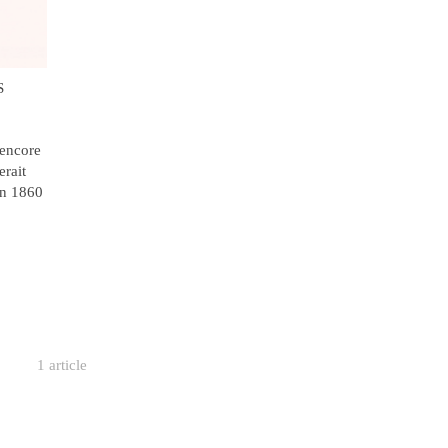
S
 encore
erait
 en 1860
1 article