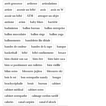
arrêt grossesse
arthrose
articulations
artiste
asseoir un bébé
assis
assis en W
assoir un bébé
ATM
attraper un objet
autisme
avion
baby blues
bactérie
badminton
ballon bureau
ballon entreprise
ballon musculaire
ballon siege
ballon yoga
ballonements
bandelette ilio tibiale
bandes de couleur
bandes de k-tape
banque
basketball
bébé
bébé confinement
besace
bien choisir son sac
bien être
bien faire caca
bien se positionner aux toilettes
bien vieillir
bilan osteo
blessures jujitsu
blessures ski
bois le roi
bon osteopathe nandy
bouger
brachycéphalie
bruit
bureau
cabinet
cabinet médical
cabinet osteo
cabinet osteopathe
calmage cordon tardif
calories
canal carpien
canal d'alcock