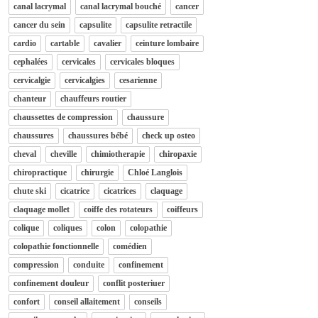
canal lacrymal
canal lacrymal bouché
cancer
cancer du sein
capsulite
capsulite retractile
cardio
cartable
cavalier
ceinture lombaire
cephalées
cervicales
cervicales bloques
cervicalgie
cervicalgies
cesarienne
chanteur
chauffeurs routier
chaussettes de compression
chaussure
chaussures
chaussures bébé
check up osteo
cheval
cheville
chimiotherapie
chiropaxie
chiropractique
chirurgie
Chloé Langlois
chute ski
cicatrice
cicatrices
claquage
claquage mollet
coiffe des rotateurs
coiffeurs
colique
coliques
colon
colopathie
colopathie fonctionnelle
comédien
compression
conduite
confinement
confinement douleur
conflit posteriuer
confort
conseil allaitement
conseils