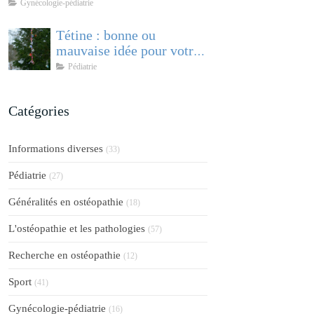
comprendre et accompagner cette
Gynécologie-pédiatrie
pathologie féminine
Tétine : bonne ou
mauvaise idée pour votre
bébé ?
Pédiatrie
Catégories
Informations diverses
(33)
Pédiatrie
(27)
Généralités en ostéopathie
(18)
L'ostéopathie et les pathologies
(57)
Recherche en ostéopathie
(12)
Sport
(41)
Gynécologie-pédiatrie
(16)