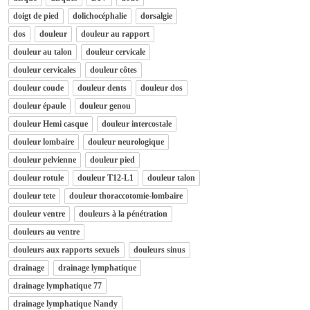
doigt de pied
dolichocéphalie
dorsalgie
dos
douleur
douleur au rapport
douleur au talon
douleur cervicale
douleur cervicales
douleur côtes
douleur coude
douleur dents
douleur dos
douleur épaule
douleur genou
douleur Hemi casque
douleur intercostale
douleur lombaire
douleur neurologique
douleur pelvienne
douleur pied
douleur rotule
douleur T12-L1
douleur talon
douleur tete
douleur thoraccotomie-lombaire
douleur ventre
douleurs à la pénétration
douleurs au ventre
douleurs aux rapports sexuels
douleurs sinus
drainage
drainage lymphatique
drainage lymphatique 77
drainage lymphatique Nandy