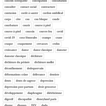
conseils osteopathe
constipation
consultation
consulter
contact social
contracture
contusion
corde à sauter
cordon ombilical
corps
côte
cou
cou bloque
coude
courbature
courir
course à pied
course-à-pied
coussin
couvre-feu
covid
covid-19
coxo fémorales
crampe
crane
craque
craquement
crevasses
crohn
croissance
danse
danse classique
danseur
danseur classique
déchirure
déchirure du périnée
déchirure mollet
déconfinement
dedequervain
déformations crâne
delivrance
dentiste
dents
dents de sagesse
depression
depression post partum
desir grossesse
développement
diaphragme
diététicienne
digestif
discopathie
disneyland paris
disque
disques
DIV
dodo