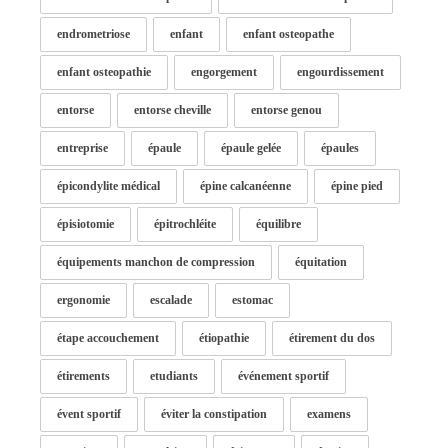
endrometriose
enfant
enfant osteopathe
enfant osteopathie
engorgement
engourdissement
entorse
entorse cheville
entorse genou
entreprise
épaule
épaule gelée
épaules
épicondylite médical
épine calcanéenne
épine pied
épisiotomie
épitrochléite
équilibre
équipements manchon de compression
équitation
ergonomie
escalade
estomac
étape accouchement
étiopathie
étirement du dos
étirements
etudiants
événement sportif
évent sportif
éviter la constipation
examens