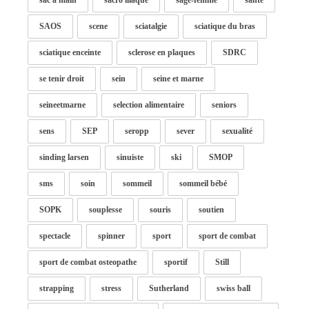
sac à main
sacro iliaque
sage-femme
santé
SAOS
scene
sciatalgie
sciatique du bras
sciatique enceinte
sclerose en plaques
SDRC
se tenir droit
sein
seine et marne
seineetmarne
selection alimentaire
seniors
sens
SEP
seropp
sever
sexualité
sinding larsen
sinuiste
ski
SMOP
sms
soin
sommeil
sommeil bébé
SOPK
souplesse
souris
soutien
spectacle
spinner
sport
sport de combat
sport de combat osteopathe
sportif
Still
strapping
stress
Sutherland
swiss ball