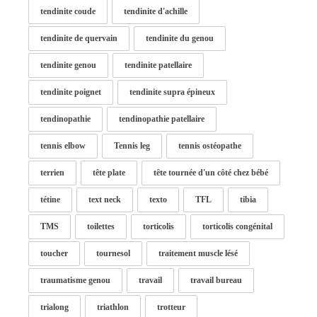
tendinite coude
tendinite d'achille
tendinite de quervain
tendinite du genou
tendinite genou
tendinite patellaire
tendinite poignet
tendinite supra épineux
tendinopathie
tendinopathie patellaire
tennis elbow
Tennis leg
tennis ostéopathe
terrien
tête plate
tête tournée d'un côté chez bébé
tétine
text neck
texto
TFL
tibia
TMS
toilettes
torticolis
torticolis congénital
toucher
tournesol
traitement muscle lésé
traumatisme genou
travail
travail bureau
trialong
triathlon
trotteur