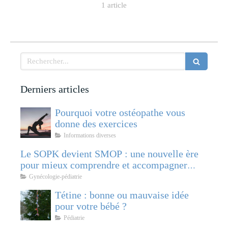
1 article
Rechercher
Derniers articles
Pourquoi votre ostéopathe vous
donne des exercices
Informations diverses
Le SOPK devient SMOP : une nouvelle ère
pour mieux comprendre et accompagner
cette pathologie féminine
Gynécologie-pédiatrie
Tétine : bonne ou mauvaise idée
pour votre bébé ?
Pédiatrie