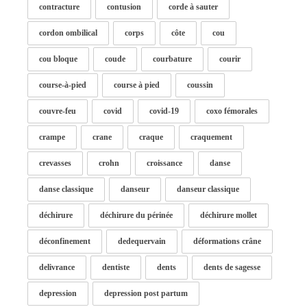
contracture
contusion
corde à sauter
cordon ombilical
corps
côte
cou
cou bloque
coude
courbature
courir
course-à-pied
course à pied
coussin
couvre-feu
covid
covid-19
coxo fémorales
crampe
crane
craque
craquement
crevasses
crohn
croissance
danse
danse classique
danseur
danseur classique
déchirure
déchirure du périnée
déchirure mollet
déconfinement
dedequervain
déformations crâne
delivrance
dentiste
dents
dents de sagesse
depression
depression post partum