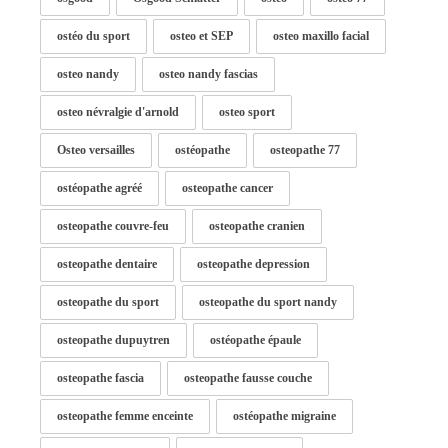
ostéo du sport
osteo et SEP
osteo maxillo facial
osteo nandy
osteo nandy fascias
osteo névralgie d'arnold
osteo sport
Osteo versailles
ostéopathe
osteopathe 77
ostéopathe agréé
osteopathe cancer
osteopathe couvre-feu
osteopathe cranien
osteopathe dentaire
osteopathe depression
osteopathe du sport
osteopathe du sport nandy
osteopathe dupuytren
ostéopathe épaule
osteopathe fascia
osteopathe fausse couche
osteopathe femme enceinte
ostéopathe migraine