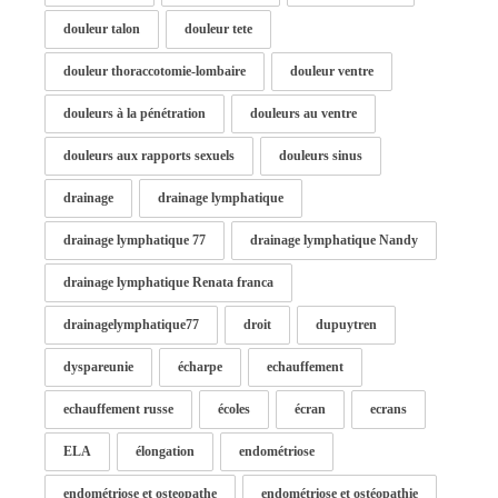
douleur talon
douleur tete
douleur thoraccotomie-lombaire
douleur ventre
douleurs à la pénétration
douleurs au ventre
douleurs aux rapports sexuels
douleurs sinus
drainage
drainage lymphatique
drainage lymphatique 77
drainage lymphatique Nandy
drainage lymphatique Renata franca
drainagelymphatique77
droit
dupuytren
dyspareunie
écharpe
echauffement
echauffement russe
écoles
écran
ecrans
ELA
élongation
endométriose
endométriose et osteopathe
endométriose et ostéopathie