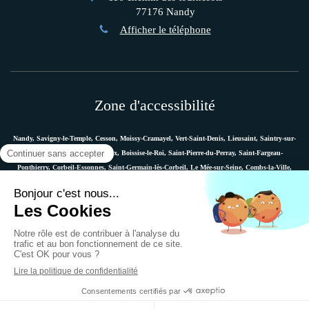
77176
Nandy
Afficher le téléphone
Zone d'accessibilité
Nandy, Savigny-le-Temple, Cesson, Moissy-Cramayel, Vert-Saint-Denis, Lieusaint, Saintry-sur-
Seine, Le Coudray-Montceaux, Boissise-le-Roi, Saint-Pierre-du-Perray, Saint-Fargeau-
Ponthierry, Corbeil-Essonnes, Saint-Germain-lès-Corbeil, Le Mée-sur-Seine, Combs-la-Ville,
Vaux-le-Pénil, Melun, Villabé, Dammarie-les-Lys, Quincy-sous-Sénart, Étiolles, Évry, Mennecy,
Boussy-Saint-Antoine, etc.
Plan du site
Mentions légales
Ostéopathe Versailles
© 2018 - Marie Messager - Ostéopathe à Nandy -