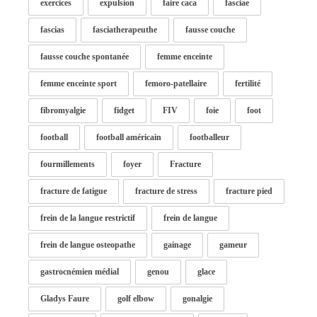
exercices
expulsion
faire caca
fasciae
fascias
fasciatherapeuthe
fausse couche
fausse couche spontanée
femme enceinte
femme enceinte sport
femoro-patellaire
fertilité
fibromyalgie
fidget
FIV
foie
foot
football
football américain
footballeur
fourmillements
foyer
Fracture
fracture de fatigue
fracture de stress
fracture pied
frein de la langue restrictif
frein de langue
frein de langue osteopathe
gainage
gameur
gastrocnémien médial
genou
glace
Gladys Faure
golf elbow
gonalgie