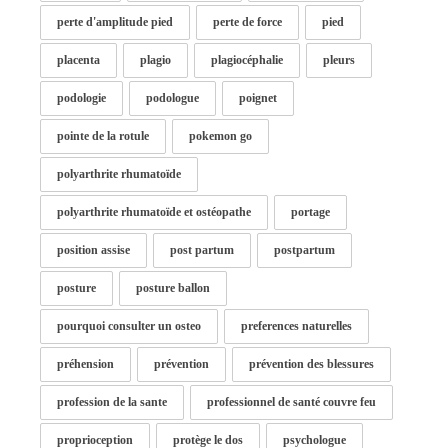
perte d'amplitude pied
perte de force
pied
placenta
plagio
plagiocéphalie
pleurs
podologie
podologue
poignet
pointe de la rotule
pokemon go
polyarthrite rhumatoïde
polyarthrite rhumatoïde et ostéopathe
portage
position assise
post partum
postpartum
posture
posture ballon
pourquoi consulter un osteo
preferences naturelles
préhension
prévention
prévention des blessures
profession de la sante
professionnel de santé couvre feu
proprioception
protège le dos
psychologue