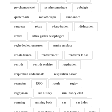
psychomotricité
psychosomatique
pubalgie
quaterback
radiotherapie
randonnée
raquette
récup
récupération
rééducation
reflux
reflux gastro oesophagien
reglesdouloureuseuses
remise en place
renata franca
renforcement
renforcer le dos
rentrée
rentrée scolaire
respiration
respiration abdominale
respiration nasale
retention
RGO
rotule
rugby
rugbyman
run Disney
run Disney 2018
running
running back
sac
sac à dos