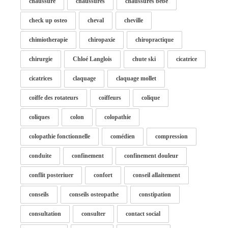
chaussure
chaussures
chaussures bébé
check up osteo
cheval
cheville
chimiotherapie
chiropaxie
chiropractique
chirurgie
Chloé Langlois
chute ski
cicatrice
cicatrices
claquage
claquage mollet
coiffe des rotateurs
coiffeurs
colique
coliques
colon
colopathie
colopathie fonctionnelle
comédien
compression
conduite
confinement
confinement douleur
conflit posteriuer
confort
conseil allaitement
conseils
conseils osteopathe
constipation
consultation
consulter
contact social