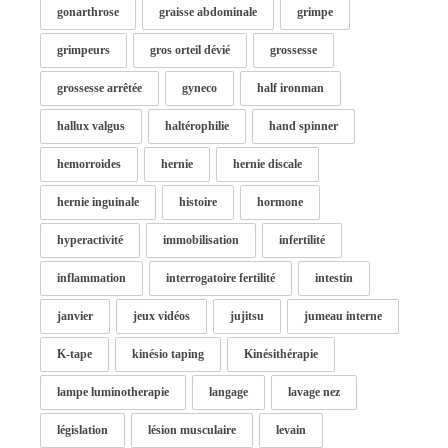
gonarthrose
graisse abdominale
grimpe
grimpeurs
gros orteil dévié
grossesse
grossesse arrêtée
gyneco
half ironman
hallux valgus
haltérophilie
hand spinner
hemorroides
hernie
hernie discale
hernie inguinale
histoire
hormone
hyperactivité
immobilisation
infertilité
inflammation
interrogatoire fertilité
intestin
janvier
jeux vidéos
jujitsu
jumeau interne
K-tape
kinésio taping
Kinésithérapie
lampe luminotherapie
langage
lavage nez
législation
lésion musculaire
levain