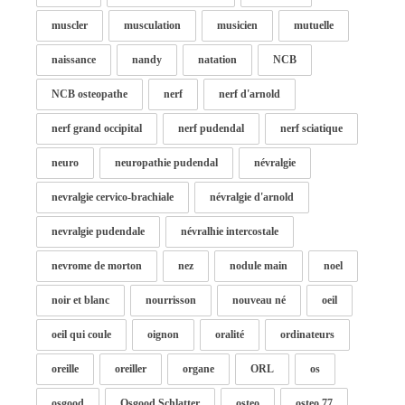
muscler
musculation
musicien
mutuelle
naissance
nandy
natation
NCB
NCB osteopathe
nerf
nerf d'arnold
nerf grand occipital
nerf pudendal
nerf sciatique
neuro
neuropathie pudendal
névralgie
nevralgie cervico-brachiale
névralgie d'arnold
nevralgie pudendale
névralhie intercostale
nevrome de morton
nez
nodule main
noel
noir et blanc
nourrisson
nouveau né
oeil
oeil qui coule
oignon
oralité
ordinateurs
oreille
oreiller
organe
ORL
os
osgood
Osgood Schlatter
osteo
osteo 77