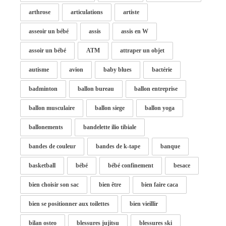
arthrose
articulations
artiste
asseoir un bébé
assis
assis en W
assoir un bébé
ATM
attraper un objet
autisme
avion
baby blues
bactérie
badminton
ballon bureau
ballon entreprise
ballon musculaire
ballon siege
ballon yoga
ballonements
bandelette ilio tibiale
bandes de couleur
bandes de k-tape
banque
basketball
bébé
bébé confinement
besace
bien choisir son sac
bien être
bien faire caca
bien se positionner aux toilettes
bien vieillir
bilan osteo
blessures jujitsu
blessures ski