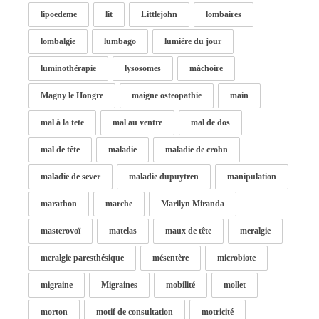
lipoedeme
lit
Littlejohn
lombaires
lombalgie
lumbago
lumière du jour
luminothérapie
lysosomes
mâchoire
Magny le Hongre
maigne osteopathie
main
mal à la tete
mal au ventre
mal de dos
mal de tête
maladie
maladie de crohn
maladie de sever
maladie dupuytren
manipulation
marathon
marche
Marilyn Miranda
masterovoï
matelas
maux de tête
meralgie
meralgie paresthésique
mésentère
microbiote
migraine
Migraines
mobilité
mollet
morton
motif de consultation
motricité