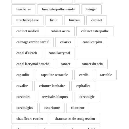
bois le roi
bon osteopathe nandy
bouger
brachycéphalie
bruit
bureau
cabinet
cabinet médical
cabinet osteo
cabinet osteopathe
calmage cordon tardif
calories
canal carpien
canal d'alcock
canal lacrymal
canal lacrymal bouché
cancer
cancer du sein
capsulite
capsulite retractile
cardio
cartable
cavalier
ceinture lombaire
cephalées
cervicales
cervicales bloques
cervicalgie
cervicalgies
cesarienne
chanteur
chauffeurs routier
chaussettes de compression