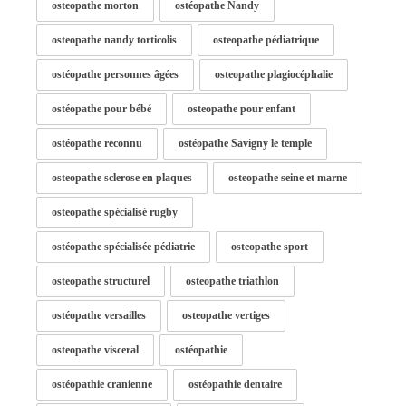
osteopathe morton
ostéopathe Nandy
osteopathe nandy torticolis
osteopathe pédiatrique
ostéopathe personnes âgées
osteopathe plagiocéphalie
ostéopathe pour bébé
osteopathe pour enfant
ostéopathe reconnu
ostéopathe Savigny le temple
osteopathe sclerose en plaques
osteopathe seine et marne
osteopathe spécialisé rugby
ostéopathe spécialisée pédiatrie
osteopathe sport
osteopathe structurel
osteopathe triathlon
ostéopathe versailles
osteopathe vertiges
osteopathe visceral
ostéopathie
ostéopathie cranienne
ostéopathie dentaire