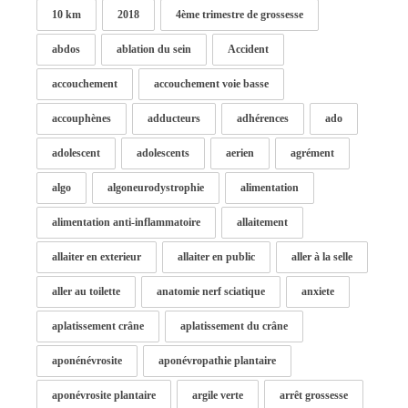
10 km
2018
4ème trimestre de grossesse
abdos
ablation du sein
Accident
accouchement
accouchement voie basse
accouphènes
adducteurs
adhérences
ado
adolescent
adolescents
aerien
agrément
algo
algoneurodystrophie
alimentation
alimentation anti-inflammatoire
allaitement
allaiter en exterieur
allaiter en public
aller à la selle
aller au toilette
anatomie nerf sciatique
anxiete
aplatissement crâne
aplatissement du crâne
aponénévrosite
aponévropathie plantaire
aponévrosite plantaire
argile verte
arrêt grossesse