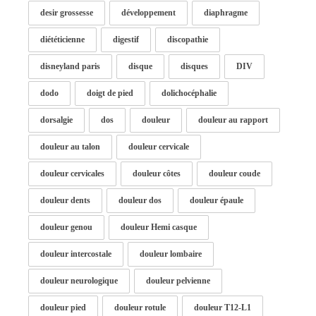
desir grossesse
développement
diaphragme
diététicienne
digestif
discopathie
disneyland paris
disque
disques
DIV
dodo
doigt de pied
dolichocéphalie
dorsalgie
dos
douleur
douleur au rapport
douleur au talon
douleur cervicale
douleur cervicales
douleur côtes
douleur coude
douleur dents
douleur dos
douleur épaule
douleur genou
douleur Hemi casque
douleur intercostale
douleur lombaire
douleur neurologique
douleur pelvienne
douleur pied
douleur rotule
douleur T12-L1