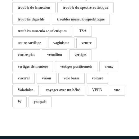
trouble de la succion
trouble du spectre autistique
troubles digestifs
troubles musculo squelettique
troubles musculo squelettiques
TSA
usure cartilage
vaginisme
ventre
ventre plat
vermilion
vertiges
vertiges de meniere
vertiges positionnels
vieux
visceral
vision
voie basse
voiture
Volodalen
voyager avec un bébé
VPPB
vue
W
youpala