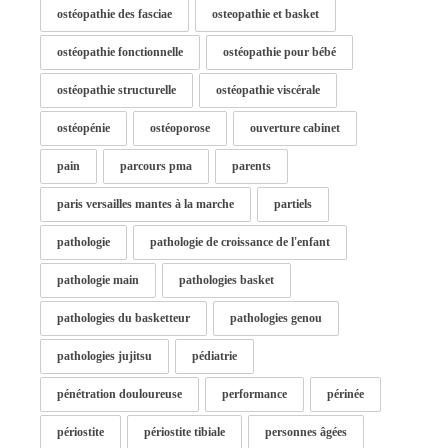
ostéopathie des fasciae
osteopathie et basket
ostéopathie fonctionnelle
ostéopathie pour bébé
ostéopathie structurelle
ostéopathie viscérale
ostéopénie
ostéoporose
ouverture cabinet
pain
parcours pma
parents
paris versailles mantes à la marche
partiels
pathologie
pathologie de croissance de l'enfant
pathologie main
pathologies basket
pathologies du basketteur
pathologies genou
pathologies jujitsu
pédiatrie
pénétration douloureuse
performance
périnée
périostite
périostite tibiale
personnes âgées