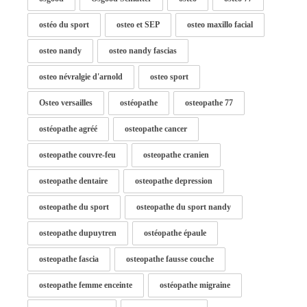
ostéo du sport
osteo et SEP
osteo maxillo facial
osteo nandy
osteo nandy fascias
osteo névralgie d'arnold
osteo sport
Osteo versailles
ostéopathe
osteopathe 77
ostéopathe agréé
osteopathe cancer
osteopathe couvre-feu
osteopathe cranien
osteopathe dentaire
osteopathe depression
osteopathe du sport
osteopathe du sport nandy
osteopathe dupuytren
ostéopathe épaule
osteopathe fascia
osteopathe fausse couche
osteopathe femme enceinte
ostéopathe migraine