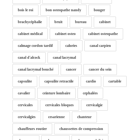
bois le roi
bon osteopathe nandy
bouger
brachycéphalie
bruit
bureau
cabinet
cabinet médical
cabinet osteo
cabinet osteopathe
calmage cordon tardif
calories
canal carpien
canal d'alcock
canal lacrymal
canal lacrymal bouché
cancer
cancer du sein
capsulite
capsulite retractile
cardio
cartable
cavalier
ceinture lombaire
cephalées
cervicales
cervicales bloques
cervicalgie
cervicalgies
cesarienne
chanteur
chauffeurs routier
chaussettes de compression