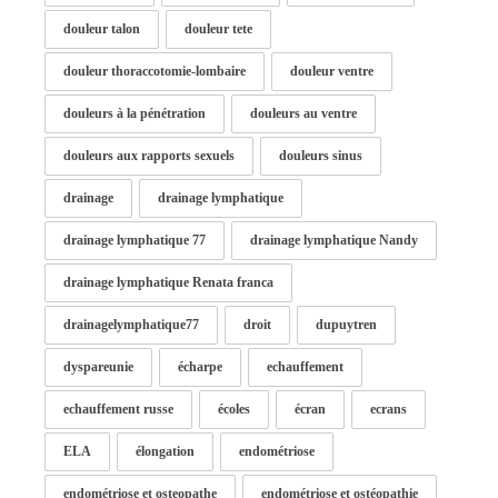
douleur talon
douleur tete
douleur thoraccotomie-lombaire
douleur ventre
douleurs à la pénétration
douleurs au ventre
douleurs aux rapports sexuels
douleurs sinus
drainage
drainage lymphatique
drainage lymphatique 77
drainage lymphatique Nandy
drainage lymphatique Renata franca
drainagelymphatique77
droit
dupuytren
dyspareunie
écharpe
echauffement
echauffement russe
écoles
écran
ecrans
ELA
élongation
endométriose
endométriose et osteopathe
endométriose et ostéopathie