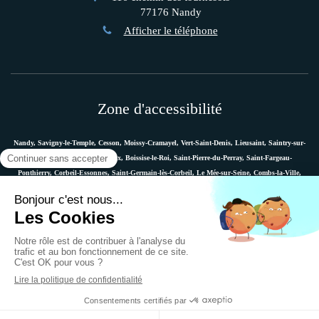
77176
Nandy
Afficher le téléphone
Zone d'accessibilité
Nandy, Savigny-le-Temple, Cesson, Moissy-Cramayel, Vert-Saint-Denis, Lieusaint, Saintry-sur-
Seine, Le Coudray-Montceaux, Boissise-le-Roi, Saint-Pierre-du-Perray, Saint-Fargeau-
Ponthierry, Corbeil-Essonnes, Saint-Germain-lès-Corbeil, Le Mée-sur-Seine, Combs-la-Ville,
Vaux-le-Pénil, Melun, Villabé, Dammarie-les-Lys, Quincy-sous-Sénart, Étiolles, Évry, Mennecy,
Boussy-Saint-Antoine, etc.
Plan du site
Mentions légales
Ostéopathe Versailles
© 2018 - Marie Messager - Ostéopathe à Nandy -