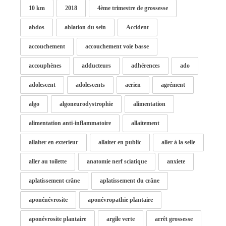
10 km
2018
4ème trimestre de grossesse
abdos
ablation du sein
Accident
accouchement
accouchement voie basse
accouphènes
adducteurs
adhérences
ado
adolescent
adolescents
aerien
agrément
algo
algoneurodystrophie
alimentation
alimentation anti-inflammatoire
allaitement
allaiter en exterieur
allaiter en public
aller à la selle
aller au toilette
anatomie nerf sciatique
anxiete
aplatissement crâne
aplatissement du crâne
aponénévrosite
aponévropathie plantaire
aponévrosite plantaire
argile verte
arrêt grossesse