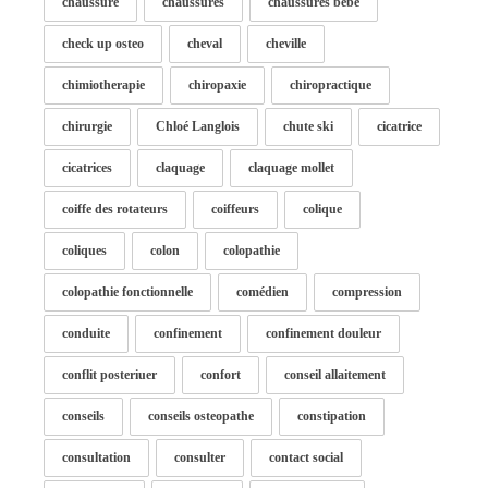
chaussure
chaussures
chaussures bébé
check up osteo
cheval
cheville
chimiotherapie
chiropaxie
chiropractique
chirurgie
Chloé Langlois
chute ski
cicatrice
cicatrices
claquage
claquage mollet
coiffe des rotateurs
coiffeurs
colique
coliques
colon
colopathie
colopathie fonctionnelle
comédien
compression
conduite
confinement
confinement douleur
conflit posteriuer
confort
conseil allaitement
conseils
conseils osteopathe
constipation
consultation
consulter
contact social