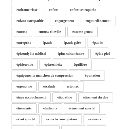
endrometriose
enfant
enfant osteopathe
enfant osteopathie
engorgement
engourdissement
entorse
entorse cheville
entorse genou
entreprise
épaule
épaule gelée
épaules
épicondylite médical
épine calcanéenne
épine pied
épisiotomie
épitrochléite
équilibre
équipements manchon de compression
équitation
ergonomie
escalade
estomac
étape accouchement
étiopathie
étirement du dos
étirements
etudiants
événement sportif
évent sportif
éviter la constipation
examens