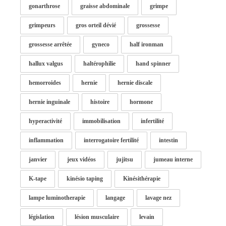
gonarthrose
graisse abdominale
grimpe
grimpeurs
gros orteil dévié
grossesse
grossesse arrêtée
gyneco
half ironman
hallux valgus
haltérophilie
hand spinner
hemorroides
hernie
hernie discale
hernie inguinale
histoire
hormone
hyperactivité
immobilisation
infertilité
inflammation
interrogatoire fertilité
intestin
janvier
jeux vidéos
jujitsu
jumeau interne
K-tape
kinésio taping
Kinésithérapie
lampe luminotherapie
langage
lavage nez
législation
lésion musculaire
levain