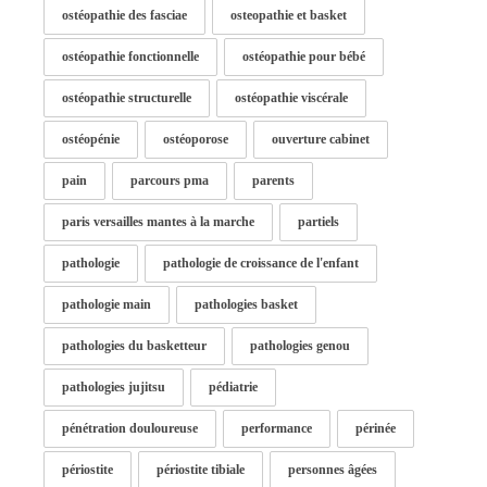
ostéopathie des fasciae
osteopathie et basket
ostéopathie fonctionnelle
ostéopathie pour bébé
ostéopathie structurelle
ostéopathie viscérale
ostéopénie
ostéoporose
ouverture cabinet
pain
parcours pma
parents
paris versailles mantes à la marche
partiels
pathologie
pathologie de croissance de l'enfant
pathologie main
pathologies basket
pathologies du basketteur
pathologies genou
pathologies jujitsu
pédiatrie
pénétration douloureuse
performance
périnée
périostite
périostite tibiale
personnes âgées