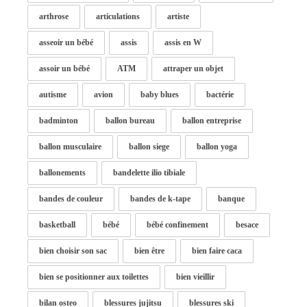
arthrose
articulations
artiste
asseoir un bébé
assis
assis en W
assoir un bébé
ATM
attraper un objet
autisme
avion
baby blues
bactérie
badminton
ballon bureau
ballon entreprise
ballon musculaire
ballon siege
ballon yoga
ballonements
bandelette ilio tibiale
bandes de couleur
bandes de k-tape
banque
basketball
bébé
bébé confinement
besace
bien choisir son sac
bien être
bien faire caca
bien se positionner aux toilettes
bien vieillir
bilan osteo
blessures jujitsu
blessures ski