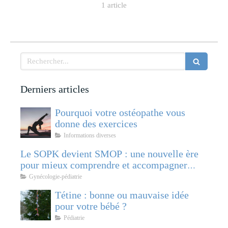
1 article
Rechercher
Derniers articles
Pourquoi votre ostéopathe vous
donne des exercices
Informations diverses
Le SOPK devient SMOP : une nouvelle ère
pour mieux comprendre et accompagner
cette pathologie féminine
Gynécologie-pédiatrie
Tétine : bonne ou mauvaise idée
pour votre bébé ?
Pédiatrie