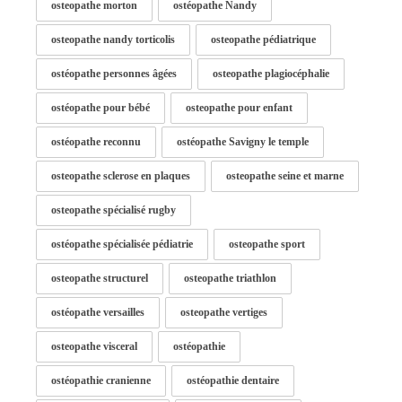
osteopathe morton
ostéopathe Nandy
osteopathe nandy torticolis
osteopathe pédiatrique
ostéopathe personnes âgées
osteopathe plagiocéphalie
ostéopathe pour bébé
osteopathe pour enfant
ostéopathe reconnu
ostéopathe Savigny le temple
osteopathe sclerose en plaques
osteopathe seine et marne
osteopathe spécialisé rugby
ostéopathe spécialisée pédiatrie
osteopathe sport
osteopathe structurel
osteopathe triathlon
ostéopathe versailles
osteopathe vertiges
osteopathe visceral
ostéopathie
ostéopathie cranienne
ostéopathie dentaire