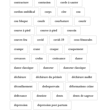
contracture
contusion
corde à sauter
cordon ombilical
corps
côte
cou
cou bloque
coude
courbature
courir
course à pied
course-à-pied
coussin
couvre-feu
covid
covid-19
coxo fémorales
crampe
crane
craque
craquement
crevasses
crohn
croissance
danse
danse classique
danseur
danseur classique
déchirure
déchirure du périnée
déchirure mollet
déconfinement
dedequervain
déformations crâne
delivrance
dentiste
dents
dents de sagesse
depression
depression post partum