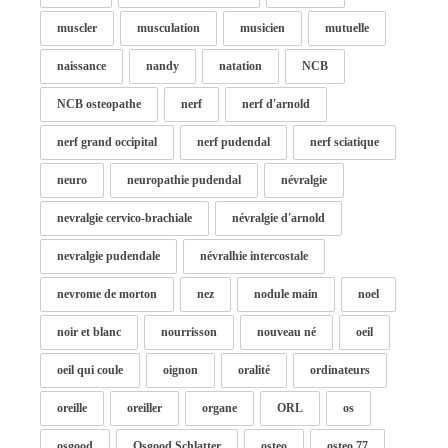
muscler
musculation
musicien
mutuelle
naissance
nandy
natation
NCB
NCB osteopathe
nerf
nerf d'arnold
nerf grand occipital
nerf pudendal
nerf sciatique
neuro
neuropathie pudendal
névralgie
nevralgie cervico-brachiale
névralgie d'arnold
nevralgie pudendale
névralhie intercostale
nevrome de morton
nez
nodule main
noel
noir et blanc
nourrisson
nouveau né
oeil
oeil qui coule
oignon
oralité
ordinateurs
oreille
oreiller
organe
ORL
os
osgood
Osgood Schlatter
osteo
osteo 77