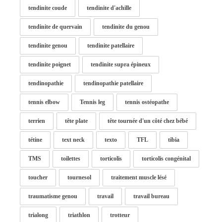
tendinite coude
tendinite d'achille
tendinite de quervain
tendinite du genou
tendinite genou
tendinite patellaire
tendinite poignet
tendinite supra épineux
tendinopathie
tendinopathie patellaire
tennis elbow
Tennis leg
tennis ostéopathe
terrien
tête plate
tête tournée d'un côté chez bébé
tétine
text neck
texto
TFL
tibia
TMS
toilettes
torticolis
torticolis congénital
toucher
tournesol
traitement muscle lésé
traumatisme genou
travail
travail bureau
trialong
triathlon
trotteur