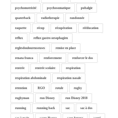
psychomotricité
psychosomatique
pubalgie
quaterback
radiotherapie
randonnée
raquette
récup
récupération
rééducation
reflux
reflux gastro oesophagien
reglesdouloureuseuses
remise en place
renata franca
renforcement
renforcer le dos
rentrée
rentrée scolaire
respiration
respiration abdominale
respiration nasale
retention
RGO
rotule
rugby
rugbyman
run Disney
run Disney 2018
running
running back
sac
sac à dos