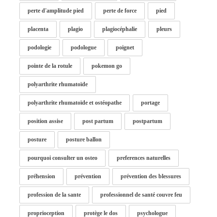
perte d'amplitude pied
perte de force
pied
placenta
plagio
plagiocéphalie
pleurs
podologie
podologue
poignet
pointe de la rotule
pokemon go
polyarthrite rhumatoïde
polyarthrite rhumatoïde et ostéopathe
portage
position assise
post partum
postpartum
posture
posture ballon
pourquoi consulter un osteo
preferences naturelles
préhension
prévention
prévention des blessures
profession de la sante
professionnel de santé couvre feu
proprioception
protège le dos
psychologue