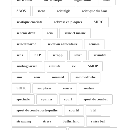
sac à main
sacro iliaque
sage-femme
santé
SAOS
scene
sciatalgie
sciatique du bras
sciatique enceinte
sclerose en plaques
SDRC
se tenir droit
sein
seine et marne
seineetmarne
selection alimentaire
seniors
sens
SEP
seropp
sever
sexualité
sinding larsen
sinuiste
ski
SMOP
sms
soin
sommeil
sommeil bébé
SOPK
souplesse
souris
soutien
spectacle
spinner
sport
sport de combat
sport de combat osteopathe
sportif
Still
strapping
stress
Sutherland
swiss ball