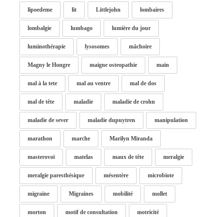
lipoedeme
lit
Littlejohn
lombaires
lombalgie
lumbago
lumière du jour
luminothérapie
lysosomes
mâchoire
Magny le Hongre
maigne osteopathie
main
mal à la tete
mal au ventre
mal de dos
mal de tête
maladie
maladie de crohn
maladie de sever
maladie dupuytren
manipulation
marathon
marche
Marilyn Miranda
masterovoï
matelas
maux de tête
meralgie
meralgie paresthésique
mésentère
microbiote
migraine
Migraines
mobilité
mollet
morton
motif de consultation
motricité