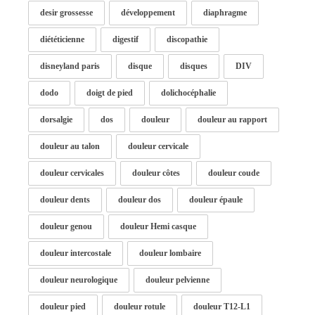
desir grossesse
développement
diaphragme
diététicienne
digestif
discopathie
disneyland paris
disque
disques
DIV
dodo
doigt de pied
dolichocéphalie
dorsalgie
dos
douleur
douleur au rapport
douleur au talon
douleur cervicale
douleur cervicales
douleur côtes
douleur coude
douleur dents
douleur dos
douleur épaule
douleur genou
douleur Hemi casque
douleur intercostale
douleur lombaire
douleur neurologique
douleur pelvienne
douleur pied
douleur rotule
douleur T12-L1