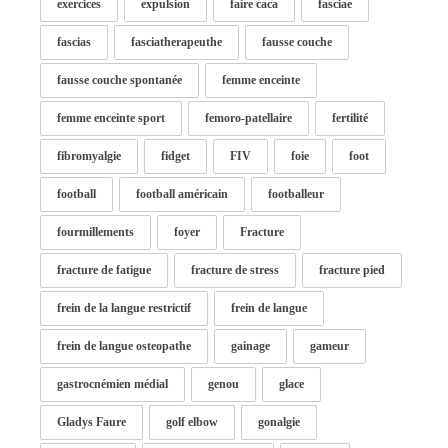
exercices
expulsion
faire caca
fasciae
fascias
fasciatherapeuthe
fausse couche
fausse couche spontanée
femme enceinte
femme enceinte sport
femoro-patellaire
fertilité
fibromyalgie
fidget
FIV
foie
foot
football
football américain
footballeur
fourmillements
foyer
Fracture
fracture de fatigue
fracture de stress
fracture pied
frein de la langue restrictif
frein de langue
frein de langue osteopathe
gainage
gameur
gastrocnémien médial
genou
glace
Gladys Faure
golf elbow
gonalgie