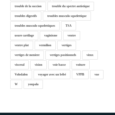
trouble de la succion
trouble du spectre autistique
troubles digestifs
troubles musculo squelettique
troubles musculo squelettiques
TSA
usure cartilage
vaginisme
ventre
ventre plat
vermilion
vertiges
vertiges de meniere
vertiges positionnels
vieux
visceral
vision
voie basse
voiture
Volodalen
voyager avec un bébé
VPPB
vue
W
youpala