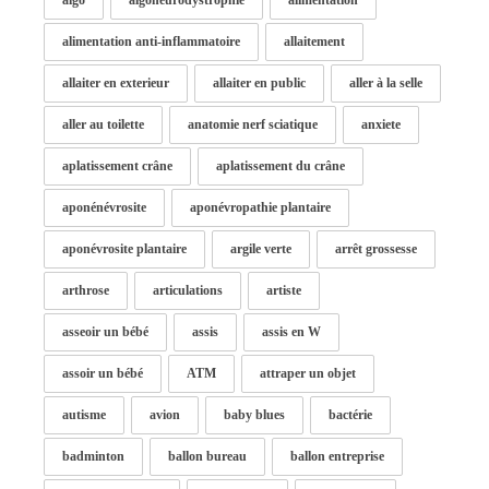
algo
algoneurodystrophie
alimentation
alimentation anti-inflammatoire
allaitement
allaiter en exterieur
allaiter en public
aller à la selle
aller au toilette
anatomie nerf sciatique
anxiete
aplatissement crâne
aplatissement du crâne
aponénévrosite
aponévropathie plantaire
aponévrosite plantaire
argile verte
arrêt grossesse
arthrose
articulations
artiste
asseoir un bébé
assis
assis en W
assoir un bébé
ATM
attraper un objet
autisme
avion
baby blues
bactérie
badminton
ballon bureau
ballon entreprise