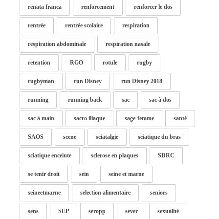
renata franca
renforcement
renforcer le dos
rentrée
rentrée scolaire
respiration
respiration abdominale
respiration nasale
retention
RGO
rotule
rugby
rugbyman
run Disney
run Disney 2018
running
running back
sac
sac à dos
sac à main
sacro iliaque
sage-femme
santé
SAOS
scene
sciatalgie
sciatique du bras
sciatique enceinte
sclerose en plaques
SDRC
se tenir droit
sein
seine et marne
seineetmarne
selection alimentaire
seniors
sens
SEP
seropp
sever
sexualité