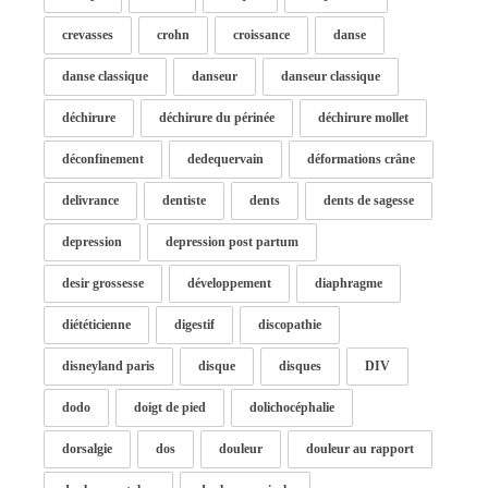
crevasses
crohn
croissance
danse
danse classique
danseur
danseur classique
déchirure
déchirure du périnée
déchirure mollet
déconfinement
dedequervain
déformations crâne
delivrance
dentiste
dents
dents de sagesse
depression
depression post partum
desir grossesse
développement
diaphragme
diététicienne
digestif
discopathie
disneyland paris
disque
disques
DIV
dodo
doigt de pied
dolichocéphalie
dorsalgie
dos
douleur
douleur au rapport