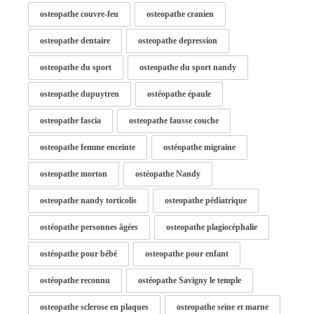
osteopathe couvre-feu
osteopathe cranien
osteopathe dentaire
osteopathe depression
osteopathe du sport
osteopathe du sport nandy
osteopathe dupuytren
ostéopathe épaule
osteopathe fascia
osteopathe fausse couche
osteopathe femme enceinte
ostéopathe migraine
osteopathe morton
ostéopathe Nandy
osteopathe nandy torticolis
osteopathe pédiatrique
ostéopathe personnes âgées
osteopathe plagiocéphalie
ostéopathe pour bébé
osteopathe pour enfant
ostéopathe reconnu
ostéopathe Savigny le temple
osteopathe sclerose en plaques
osteopathe seine et marne