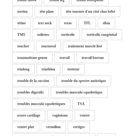
tennis elbow
Tennis leg
tennis ostéopathe
terrien
tête plate
tête tournée d'un côté chez bébé
tétine
text neck
texto
TFL
tibia
TMS
toilettes
torticolis
torticolis congénital
toucher
tournesol
traitement muscle lésé
traumatisme genou
travail
travail bureau
trialong
triathlon
trotteur
trouble de la succion
trouble du spectre autistique
troubles digestifs
troubles musculo squelettique
troubles musculo squelettiques
TSA
usure cartilage
vaginisme
ventre
ventre plat
vermilion
vertiges