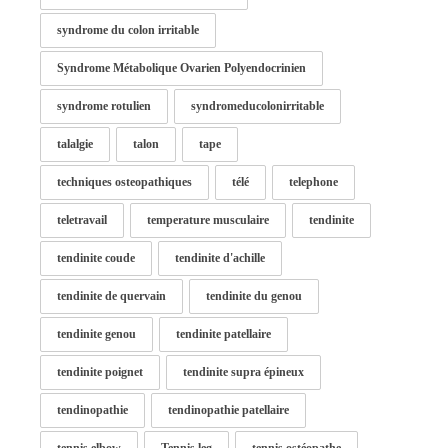
syndrome du colon irritable
Syndrome Métabolique Ovarien Polyendocrinien
syndrome rotulien
syndromeducolonirritable
talalgie
talon
tape
techniques osteopathiques
télé
telephone
teletravail
temperature musculaire
tendinite
tendinite coude
tendinite d'achille
tendinite de quervain
tendinite du genou
tendinite genou
tendinite patellaire
tendinite poignet
tendinite supra épineux
tendinopathie
tendinopathie patellaire