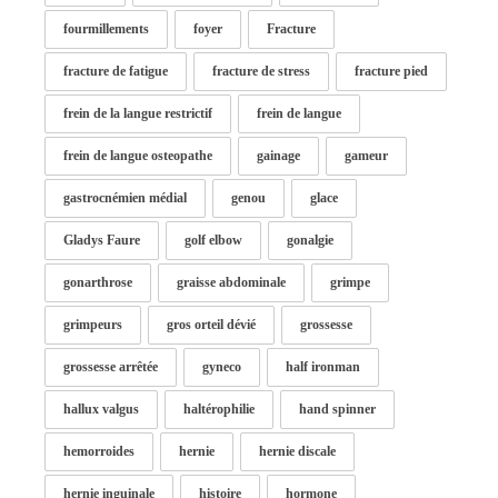
fourmillements
foyer
Fracture
fracture de fatigue
fracture de stress
fracture pied
frein de la langue restrictif
frein de langue
frein de langue osteopathe
gainage
gameur
gastrocnémien médial
genou
glace
Gladys Faure
golf elbow
gonalgie
gonarthrose
graisse abdominale
grimpe
grimpeurs
gros orteil dévié
grossesse
grossesse arrêtée
gyneco
half ironman
hallux valgus
haltérophilie
hand spinner
hemorroides
hernie
hernie discale
hernie inguinale
histoire
hormone