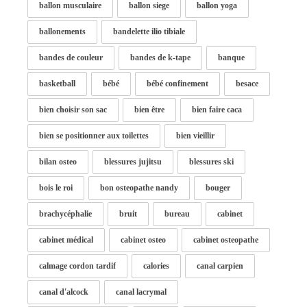
ballon musculaire
ballon siege
ballon yoga
ballonements
bandelette ilio tibiale
bandes de couleur
bandes de k-tape
banque
basketball
bébé
bébé confinement
besace
bien choisir son sac
bien être
bien faire caca
bien se positionner aux toilettes
bien vieillir
bilan osteo
blessures jujitsu
blessures ski
bois le roi
bon osteopathe nandy
bouger
brachycéphalie
bruit
bureau
cabinet
cabinet médical
cabinet osteo
cabinet osteopathe
calmage cordon tardif
calories
canal carpien
canal d'alcock
canal lacrymal