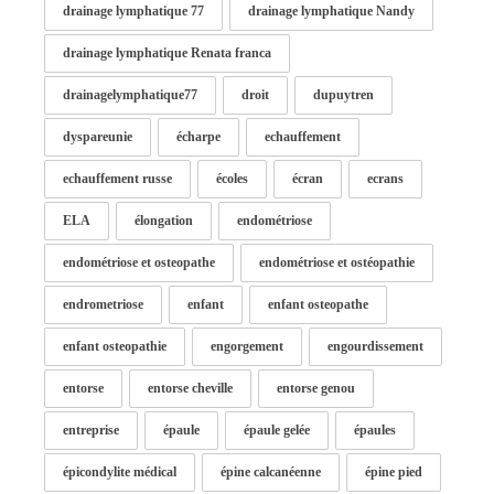
drainage lymphatique 77
drainage lymphatique Nandy
drainage lymphatique Renata franca
drainagelymphatique77
droit
dupuytren
dyspareunie
écharpe
echauffement
echauffement russe
écoles
écran
ecrans
ELA
élongation
endométriose
endométriose et osteopathe
endométriose et ostéopathie
endrometriose
enfant
enfant osteopathe
enfant osteopathie
engorgement
engourdissement
entorse
entorse cheville
entorse genou
entreprise
épaule
épaule gelée
épaules
épicondylite médical
épine calcanéenne
épine pied