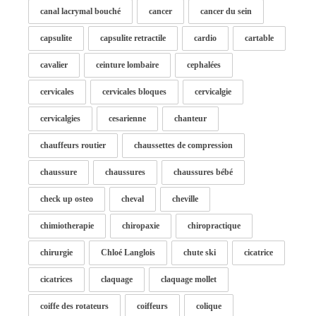
canal lacrymal bouché
cancer
cancer du sein
capsulite
capsulite retractile
cardio
cartable
cavalier
ceinture lombaire
cephalées
cervicales
cervicales bloques
cervicalgie
cervicalgies
cesarienne
chanteur
chauffeurs routier
chaussettes de compression
chaussure
chaussures
chaussures bébé
check up osteo
cheval
cheville
chimiotherapie
chiropaxie
chiropractique
chirurgie
Chloé Langlois
chute ski
cicatrice
cicatrices
claquage
claquage mollet
coiffe des rotateurs
coiffeurs
colique