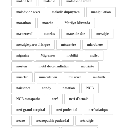
mal de tête
maladie
maladie de crohn
maladie de sever
maladie dupuytren
manipulation
marathon
marche
Marilyn Miranda
masterovoï
matelas
maux de tête
meralgie
meralgie paresthésique
mésentère
microbiote
migraine
Migraines
mobilité
mollet
morton
motif de consultation
motricité
muscler
musculation
musicien
mutuelle
naissance
nandy
natation
NCB
NCB osteopathe
nerf
nerf d'arnold
nerf grand occipital
nerf pudendal
nerf sciatique
neuro
neuropathie pudendal
névralgie