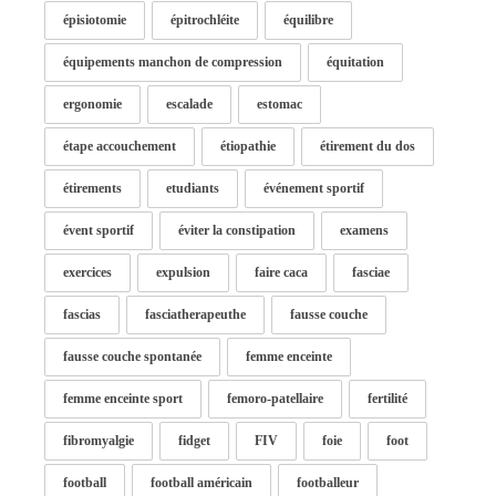
épisiotomie
épitrochléite
équilibre
équipements manchon de compression
équitation
ergonomie
escalade
estomac
étape accouchement
étiopathie
étirement du dos
étirements
etudiants
événement sportif
évent sportif
éviter la constipation
examens
exercices
expulsion
faire caca
fasciae
fascias
fasciatherapeuthe
fausse couche
fausse couche spontanée
femme enceinte
femme enceinte sport
femoro-patellaire
fertilité
fibromyalgie
fidget
FIV
foie
foot
football
football américain
footballeur