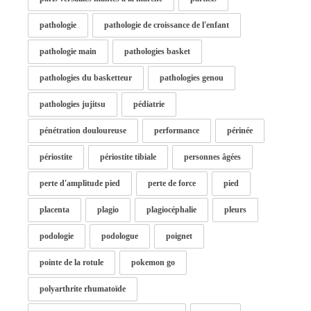
pathologie
pathologie de croissance de l'enfant
pathologie main
pathologies basket
pathologies du basketteur
pathologies genou
pathologies jujitsu
pédiatrie
pénétration douloureuse
performance
périnée
périostite
périostite tibiale
personnes âgées
perte d'amplitude pied
perte de force
pied
placenta
plagio
plagiocéphalie
pleurs
podologie
podologue
poignet
pointe de la rotule
pokemon go
polyarthrite rhumatoïde