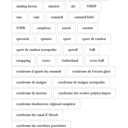
sinding larsen
sinuiste
ski
SMOP
sms
soin
sommeil
sommeil bébé
SOPK
souplesse
souris
soutien
spectacle
spinner
sport
sport de combat
sport de combat osteopathe
sportif
Still
strapping
stress
Sutherland
swiss ball
syndrome d'apnée du sommeil
syndrome de l'essuie-glace
syndrome de maigne
syndrome de maigne osteopathe
syndrome de morton
syndrome des ovaires polykystiques
syndrome douloureux régional complexe
syndrome du canal d’Alcock
syndrome du carrefour postérieur