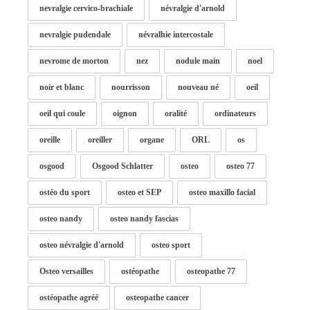
nevralgie cervico-brachiale
névralgie d'arnold
nevralgie pudendale
névralhie intercostale
nevrome de morton
nez
nodule main
noel
noir et blanc
nourrisson
nouveau né
oeil
oeil qui coule
oignon
oralité
ordinateurs
oreille
oreiller
organe
ORL
os
osgood
Osgood Schlatter
osteo
osteo 77
ostéo du sport
osteo et SEP
osteo maxillo facial
osteo nandy
osteo nandy fascias
osteo névralgie d'arnold
osteo sport
Osteo versailles
ostéopathe
osteopathe 77
ostéopathe agréé
osteopathe cancer