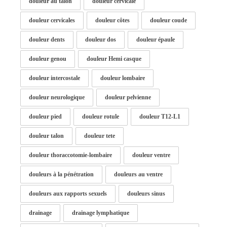
douleur au talon
douleur cervicale
douleur cervicales
douleur côtes
douleur coude
douleur dents
douleur dos
douleur épaule
douleur genou
douleur Hemi casque
douleur intercostale
douleur lombaire
douleur neurologique
douleur pelvienne
douleur pied
douleur rotule
douleur T12-L1
douleur talon
douleur tete
douleur thoraccotomie-lombaire
douleur ventre
douleurs à la pénétration
douleurs au ventre
douleurs aux rapports sexuels
douleurs sinus
drainage
drainage lymphatique