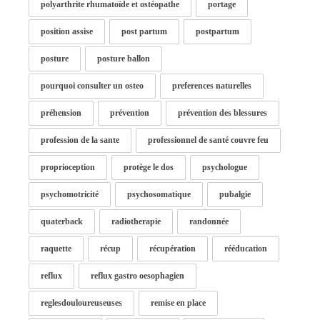
polyarthrite rhumatoïde et ostéopathe
portage
position assise
post partum
postpartum
posture
posture ballon
pourquoi consulter un osteo
preferences naturelles
préhension
prévention
prévention des blessures
profession de la sante
professionnel de santé couvre feu
proprioception
protège le dos
psychologue
psychomotricité
psychosomatique
pubalgie
quaterback
radiotherapie
randonnée
raquette
récup
récupération
rééducation
reflux
reflux gastro oesophagien
reglesdouloureuseuses
remise en place