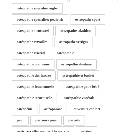
osteopathe spécialisé rugby
ostéopathe spécialisée pédiatrie
osteopathe sport
osteopathe structurel
osteopathe triathlon
ostéopathe versailles
osteopathe vertiges
osteopathe visceral
ostéopathie
ostéopathie cranienne
ostéopathie dentaire
ostéopathie des fasciae
osteopathie et basket
ostéopathie fonctionnelle
ostéopathie pour bébé
ostéopathie structurelle
ostéopathie viscérale
ostéopénie
ostéoporose
ouverture cabinet
pain
parcours pma
parents
paris versailles mantes à la marche
partiels