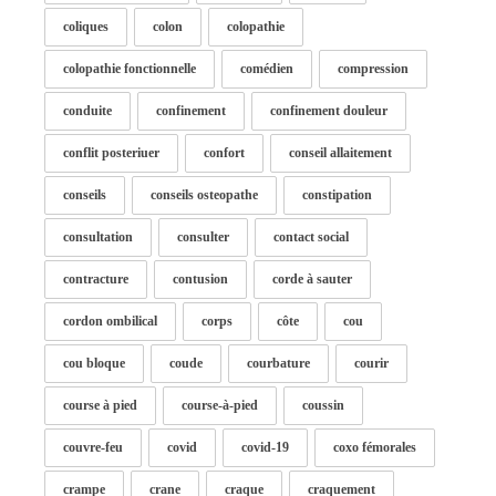
coliques
colon
colopathie
colopathie fonctionnelle
comédien
compression
conduite
confinement
confinement douleur
conflit posteriuer
confort
conseil allaitement
conseils
conseils osteopathe
constipation
consultation
consulter
contact social
contracture
contusion
corde à sauter
cordon ombilical
corps
côte
cou
cou bloque
coude
courbature
courir
course à pied
course-à-pied
coussin
couvre-feu
covid
covid-19
coxo fémorales
crampe
crane
craque
craquement