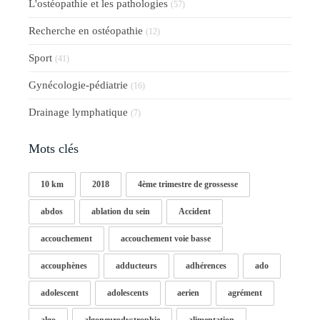
L'ostéopathie et les pathologies
(57)
Recherche en ostéopathie
(12)
Sport
(41)
Gynécologie-pédiatrie
(16)
Drainage lymphatique
(7)
Mots clés
10 km
2018
4ème trimestre de grossesse
abdos
ablation du sein
Accident
accouchement
accouchement voie basse
accouphènes
adducteurs
adhérences
ado
adolescent
adolescents
aerien
agrément