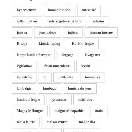
hyperactivité
immobilisation
infertilité
inflammation
interrogatoire fertilité
intestin
janvier
jeux vidéos
jujitsu
jumeau interne
K-tape
kinésio taping
Kinésithérapie
lampe luminotherapie
langage
lavage nez
législation
lésion musculaire
levain
lipoedeme
lit
Littlejohn
lombaires
lombalgie
lumbago
lumière du jour
luminothérapie
lysosomes
mâchoire
Magny le Hongre
maigne osteopathie
main
mal à la tete
mal au ventre
mal de dos