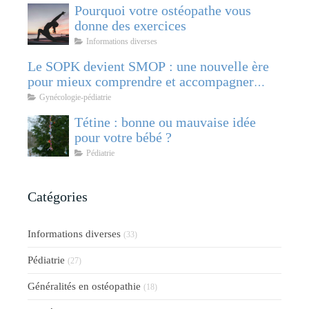
Pourquoi votre ostéopathe vous
donne des exercices
Informations diverses
Le SOPK devient SMOP : une nouvelle ère
pour mieux comprendre et accompagner
cette pathologie féminine
Gynécologie-pédiatrie
Tétine : bonne ou mauvaise idée
pour votre bébé ?
Pédiatrie
Catégories
Informations diverses
(33)
Pédiatrie
(27)
Généralités en ostéopathie
(18)