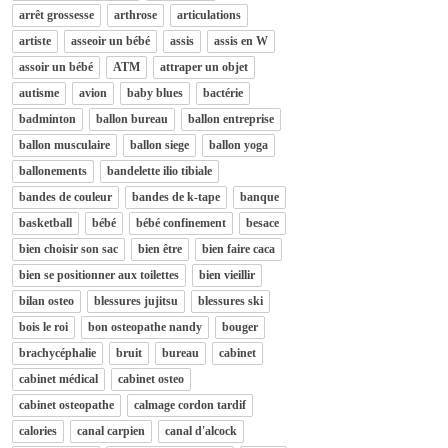
arrêt grossesse
arthrose
articulations
artiste
asseoir un bébé
assis
assis en W
assoir un bébé
ATM
attraper un objet
autisme
avion
baby blues
bactérie
badminton
ballon bureau
ballon entreprise
ballon musculaire
ballon siege
ballon yoga
ballonements
bandelette ilio tibiale
bandes de couleur
bandes de k-tape
banque
basketball
bébé
bébé confinement
besace
bien choisir son sac
bien être
bien faire caca
bien se positionner aux toilettes
bien vieillir
bilan osteo
blessures jujitsu
blessures ski
bois le roi
bon osteopathe nandy
bouger
brachycéphalie
bruit
bureau
cabinet
cabinet médical
cabinet osteo
cabinet osteopathe
calmage cordon tardif
calories
canal carpien
canal d'alcock