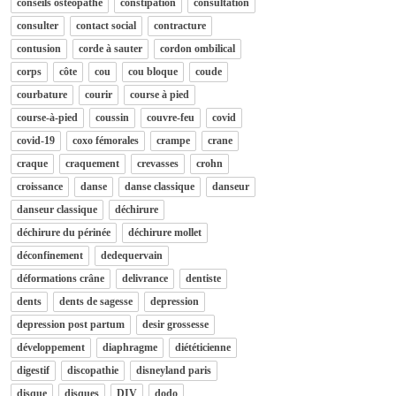
conseils osteopathe
constipation
consultation
consulter
contact social
contracture
contusion
corde à sauter
cordon ombilical
corps
côte
cou
cou bloque
coude
courbature
courir
course à pied
course-à-pied
coussin
couvre-feu
covid
covid-19
coxo fémorales
crampe
crane
craque
craquement
crevasses
crohn
croissance
danse
danse classique
danseur
danseur classique
déchirure
déchirure du périnée
déchirure mollet
déconfinement
dedequervain
déformations crâne
delivrance
dentiste
dents
dents de sagesse
depression
depression post partum
desir grossesse
développement
diaphragme
diététicienne
digestif
discopathie
disneyland paris
disque
disques
DIV
dodo