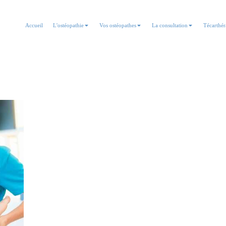
Accueil
L'ostéopathie
Vos ostéopathes
La consultation
Técarthér