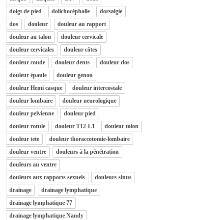
doigt de pied
dolichocéphalie
dorsalgie
dos
douleur
douleur au rapport
douleur au talon
douleur cervicale
douleur cervicales
douleur côtes
douleur coude
douleur dents
douleur dos
douleur épaule
douleur genou
douleur Hemi casque
douleur intercostale
douleur lombaire
douleur neurologique
douleur pelvienne
douleur pied
douleur rotule
douleur T12-L1
douleur talon
douleur tete
douleur thoraccotomie-lombaire
douleur ventre
douleurs à la pénétration
douleurs au ventre
douleurs aux rapports sexuels
douleurs sinus
drainage
drainage lymphatique
drainage lymphatique 77
drainage lymphatique Nandy