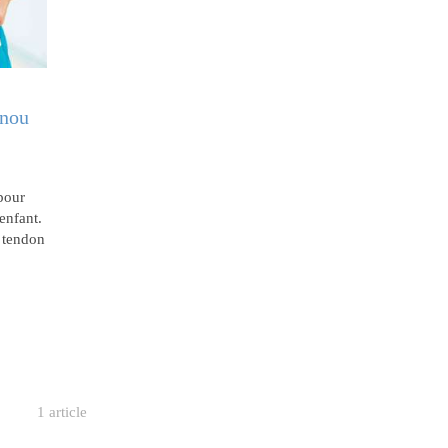
enou
pour
enfant.
u tendon
1 article