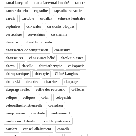
canal lacrymal
canal lacrymal bouché
cancer
cancer du sein
capsulite
capsulite retractile
cardio
cartable
cavalier
ceinture lombaire
cephalées
cervicales
cervicales bloques
cervicalgie
cervicalgies
cesarienne
chanteur
chauffeurs routier
chaussettes de compression
chaussure
chaussures
chaussures bébé
check up osteo
cheval
cheville
chimiotherapie
chiropaxie
chiropractique
chirurgie
Chloé Langlois
chute ski
cicatrice
cicatrices
claquage
claquage mollet
coiffe des rotateurs
coiffeurs
colique
coliques
colon
colopathie
colopathie fonctionnelle
comédien
compression
conduite
confinement
confinement douleur
conflit posteriuer
confort
conseil allaitement
conseils