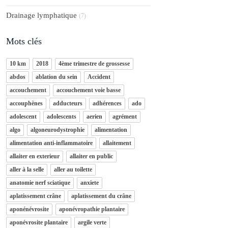
Drainage lymphatique
(7)
Mots clés
10 km
2018
4ème trimestre de grossesse
abdos
ablation du sein
Accident
accouchement
accouchement voie basse
accouphènes
adducteurs
adhérences
ado
adolescent
adolescents
aerien
agrément
algo
algoneurodystrophie
alimentation
alimentation anti-inflammatoire
allaitement
allaiter en exterieur
allaiter en public
aller à la selle
aller au toilette
anatomie nerf sciatique
anxiete
aplatissement crâne
aplatissement du crâne
aponénévrosite
aponévropathie plantaire
aponévrosite plantaire
argile verte