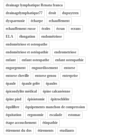
drainage lymphatique Renata franca
drainagelymphatique77
droit
dupuytren
dyspareunie
écharpe
echauffement
echauffement russe
écoles
écran
ecrans
ELA
élongation
endométriose
endométriose et osteopathe
endométriose et ostéopathie
endrometriose
enfant
enfant osteopathe
enfant osteopathie
engorgement
engourdissement
entorse
entorse cheville
entorse genou
entreprise
épaule
épaule gelée
épaules
épicondylite médical
épine calcanéenne
épine pied
épisiotomie
épitrochléite
équilibre
équipements manchon de compression
équitation
ergonomie
escalade
estomac
étape accouchement
étiopathie
étirement du dos
étirements
etudiants