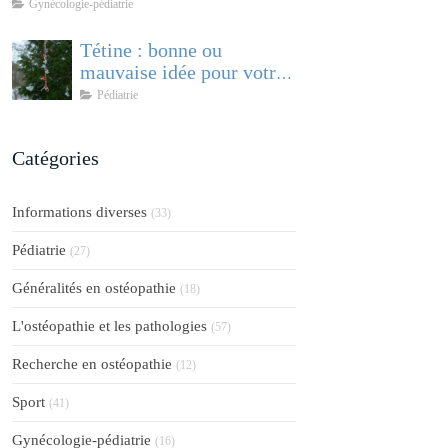
comprendre et accompagner cette
Gynécologie-pédiatrie
pathologie féminine
Tétine : bonne ou
mauvaise idée pour votre
bébé ?
Pédiatrie
Catégories
Informations diverses
(33)
Pédiatrie
(27)
Généralités en ostéopathie
(18)
L'ostéopathie et les pathologies
(57)
Recherche en ostéopathie
(12)
Sport
(41)
Gynécologie-pédiatrie
(16)