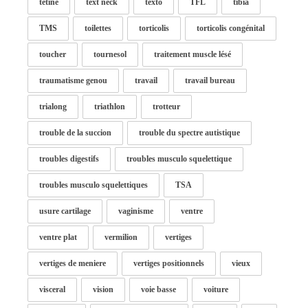
tétine
text neck
texto
TFL
tibia
TMS
toilettes
torticolis
torticolis congénital
toucher
tournesol
traitement muscle lésé
traumatisme genou
travail
travail bureau
trialong
triathlon
trotteur
trouble de la succion
trouble du spectre autistique
troubles digestifs
troubles musculo squelettique
troubles musculo squelettiques
TSA
usure cartilage
vaginisme
ventre
ventre plat
vermilion
vertiges
vertiges de meniere
vertiges positionnels
vieux
visceral
vision
voie basse
voiture