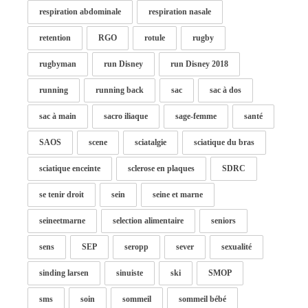
respiration abdominale
respiration nasale
retention
RGO
rotule
rugby
rugbyman
run Disney
run Disney 2018
running
running back
sac
sac à dos
sac à main
sacro iliaque
sage-femme
santé
SAOS
scene
sciatalgie
sciatique du bras
sciatique enceinte
sclerose en plaques
SDRC
se tenir droit
sein
seine et marne
seineetmarne
selection alimentaire
seniors
sens
SEP
seropp
sever
sexualité
sinding larsen
sinuiste
ski
SMOP
sms
soin
sommeil
sommeil bébé