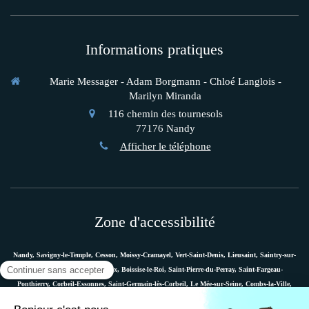
Informations pratiques
Marie Messager - Adam Borgmann - Chloé Langlois -
Marilyn Miranda
116 chemin des tournesols
77176
Nandy
Afficher le téléphone
Zone d'accessibilité
Nandy, Savigny-le-Temple, Cesson, Moissy-Cramayel, Vert-Saint-Denis, Lieusaint, Saintry-sur-
Seine, Le Coudray-Montceaux, Boissise-le-Roi, Saint-Pierre-du-Perray, Saint-Fargeau-
Ponthierry, Corbeil-Essonnes, Saint-Germain-lès-Corbeil, Le Mée-sur-Seine, Combs-la-Ville,
Vaux-le-Pénil, Melun, Villabé, Dammarie-les-Lys, Quincy-sous-Sénart, Étiolles, Évry, Mennecy,