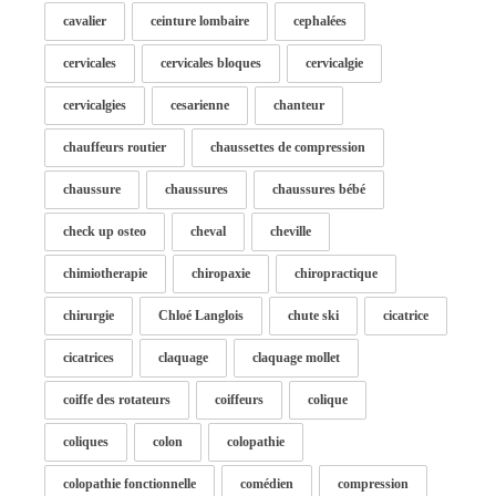
cavalier
ceinture lombaire
cephalées
cervicales
cervicales bloques
cervicalgie
cervicalgies
cesarienne
chanteur
chauffeurs routier
chaussettes de compression
chaussure
chaussures
chaussures bébé
check up osteo
cheval
cheville
chimiotherapie
chiropaxie
chiropractique
chirurgie
Chloé Langlois
chute ski
cicatrice
cicatrices
claquage
claquage mollet
coiffe des rotateurs
coiffeurs
colique
coliques
colon
colopathie
colopathie fonctionnelle
comédien
compression