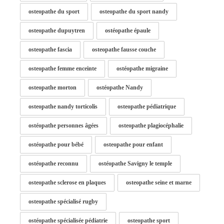
osteopathe du sport
osteopathe du sport nandy
osteopathe dupuytren
ostéopathe épaule
osteopathe fascia
osteopathe fausse couche
osteopathe femme enceinte
ostéopathe migraine
osteopathe morton
ostéopathe Nandy
osteopathe nandy torticolis
osteopathe pédiatrique
ostéopathe personnes âgées
osteopathe plagiocéphalie
ostéopathe pour bébé
osteopathe pour enfant
ostéopathe reconnu
ostéopathe Savigny le temple
osteopathe sclerose en plaques
osteopathe seine et marne
osteopathe spécialisé rugby
ostéopathe spécialisée pédiatrie
osteopathe sport