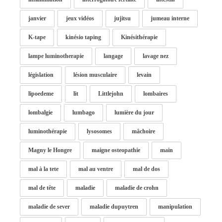
janvier
jeux vidéos
jujitsu
jumeau interne
K-tape
kinésio taping
Kinésithérapie
lampe luminotherapie
langage
lavage nez
législation
lésion musculaire
levain
lipoedeme
lit
Littlejohn
lombaires
lombalgie
lumbago
lumière du jour
luminothérapie
lysosomes
mâchoire
Magny le Hongre
maigne osteopathie
main
mal à la tete
mal au ventre
mal de dos
mal de tête
maladie
maladie de crohn
maladie de sever
maladie dupuytren
manipulation