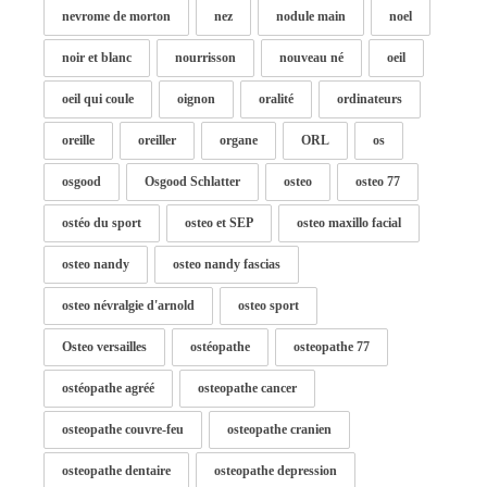
nevrome de morton
nez
nodule main
noel
noir et blanc
nourrisson
nouveau né
oeil
oeil qui coule
oignon
oralité
ordinateurs
oreille
oreiller
organe
ORL
os
osgood
Osgood Schlatter
osteo
osteo 77
ostéo du sport
osteo et SEP
osteo maxillo facial
osteo nandy
osteo nandy fascias
osteo névralgie d'arnold
osteo sport
Osteo versailles
ostéopathe
osteopathe 77
ostéopathe agréé
osteopathe cancer
osteopathe couvre-feu
osteopathe cranien
osteopathe dentaire
osteopathe depression