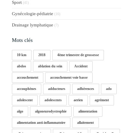
Sport
(41)
Gynécologie-pédiatrie
(16)
Drainage lymphatique
(7)
Mots clés
10 km
2018
4ème trimestre de grossesse
abdos
ablation du sein
Accident
accouchement
accouchement voie basse
accouphènes
adducteurs
adhérences
ado
adolescent
adolescents
aerien
agrément
algo
algoneurodystrophie
alimentation
alimentation anti-inflammatoire
allaitement