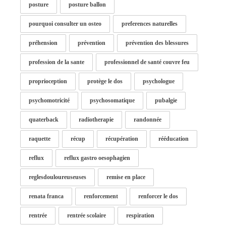
posture
posture ballon
pourquoi consulter un osteo
preferences naturelles
préhension
prévention
prévention des blessures
profession de la sante
professionnel de santé couvre feu
proprioception
protège le dos
psychologue
psychomotricité
psychosomatique
pubalgie
quaterback
radiotherapie
randonnée
raquette
récup
récupération
rééducation
reflux
reflux gastro oesophagien
reglesdouloureuseuses
remise en place
renata franca
renforcement
renforcer le dos
rentrée
rentrée scolaire
respiration