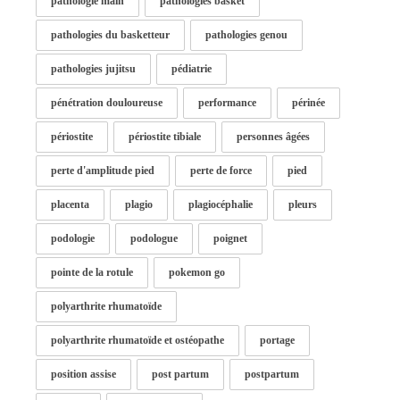
pathologie main
pathologies basket
pathologies du basketteur
pathologies genou
pathologies jujitsu
pédiatrie
pénétration douloureuse
performance
périnée
périostite
périostite tibiale
personnes âgées
perte d'amplitude pied
perte de force
pied
placenta
plagio
plagiocéphalie
pleurs
podologie
podologue
poignet
pointe de la rotule
pokemon go
polyarthrite rhumatoïde
polyarthrite rhumatoïde et ostéopathe
portage
position assise
post partum
postpartum