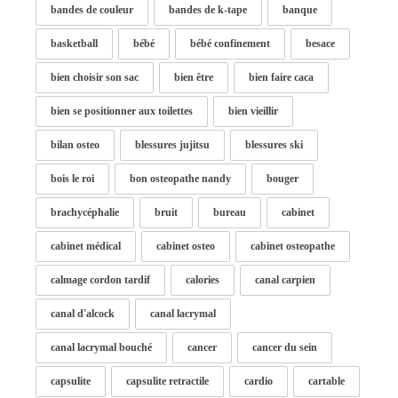
bandes de couleur
bandes de k-tape
banque
basketball
bébé
bébé confinement
besace
bien choisir son sac
bien être
bien faire caca
bien se positionner aux toilettes
bien vieillir
bilan osteo
blessures jujitsu
blessures ski
bois le roi
bon osteopathe nandy
bouger
brachycéphalie
bruit
bureau
cabinet
cabinet médical
cabinet osteo
cabinet osteopathe
calmage cordon tardif
calories
canal carpien
canal d'alcock
canal lacrymal
canal lacrymal bouché
cancer
cancer du sein
capsulite
capsulite retractile
cardio
cartable