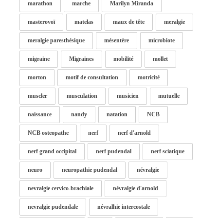
marathon
marche
Marilyn Miranda
masterovoï
matelas
maux de tête
meralgie
meralgie paresthésique
mésentère
microbiote
migraine
Migraines
mobilité
mollet
morton
motif de consultation
motricité
muscler
musculation
musicien
mutuelle
naissance
nandy
natation
NCB
NCB osteopathe
nerf
nerf d'arnold
nerf grand occipital
nerf pudendal
nerf sciatique
neuro
neuropathie pudendal
névralgie
nevralgie cervico-brachiale
névralgie d'arnold
nevralgie pudendale
névralhie intercostale