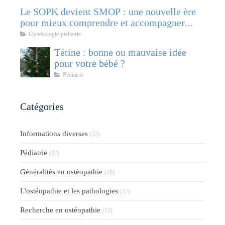
Le SOPK devient SMOP : une nouvelle ère
pour mieux comprendre et accompagner
cette pathologie féminine
Gynécologie-pédiatrie
Tétine : bonne ou mauvaise idée
pour votre bébé ?
Pédiatrie
Catégories
Informations diverses
(33)
Pédiatrie
(27)
Généralités en ostéopathie
(18)
L'ostéopathie et les pathologies
(57)
Recherche en ostéopathie
(12)