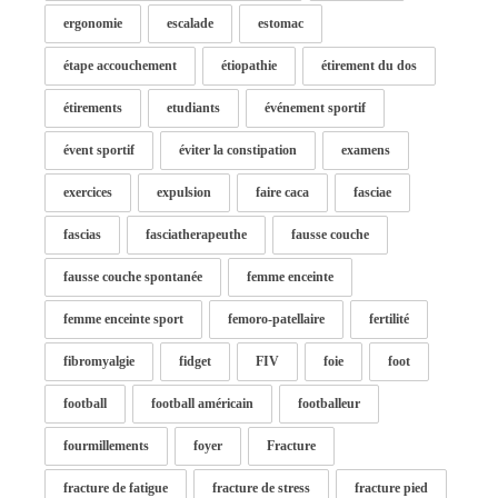
ergonomie
escalade
estomac
étape accouchement
étiopathie
étirement du dos
étirements
etudiants
événement sportif
évent sportif
éviter la constipation
examens
exercices
expulsion
faire caca
fasciae
fascias
fasciatherapeuthe
fausse couche
fausse couche spontanée
femme enceinte
femme enceinte sport
femoro-patellaire
fertilité
fibromyalgie
fidget
FIV
foie
foot
football
football américain
footballeur
fourmillements
foyer
Fracture
fracture de fatigue
fracture de stress
fracture pied