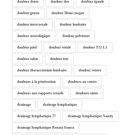
douleur dents
douleur dos
douleur épaule
douleur genou
douleur Hemi casque
douleur intercostale
douleur lombaire
douleur neurologique
douleur pelvienne
douleur pied
douleur rotule
douleur T12-L1
douleur talon
douleur tete
douleur thoraccotomie-lombaire
douleur ventre
douleurs à la pénétration
douleurs au ventre
douleurs aux rapports sexuels
douleurs sinus
drainage
drainage lymphatique
drainage lymphatique 77
drainage lymphatique Nandy
drainage lymphatique Renata franca