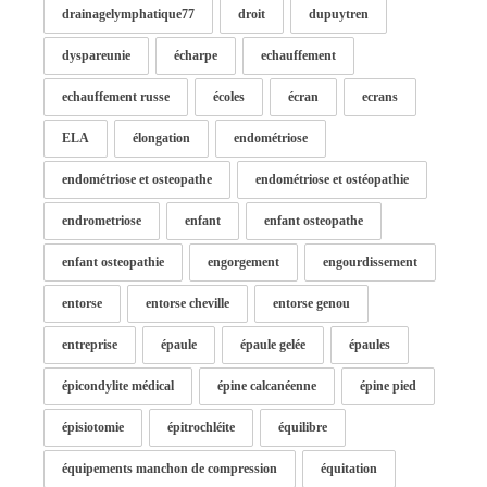
drainagelymphatique77
droit
dupuytren
dyspareunie
écharpe
echauffement
echauffement russe
écoles
écran
ecrans
ELA
élongation
endométriose
endométriose et osteopathe
endométriose et ostéopathie
endrometriose
enfant
enfant osteopathe
enfant osteopathie
engorgement
engourdissement
entorse
entorse cheville
entorse genou
entreprise
épaule
épaule gelée
épaules
épicondylite médical
épine calcanéenne
épine pied
épisiotomie
épitrochléite
équilibre
équipements manchon de compression
équitation