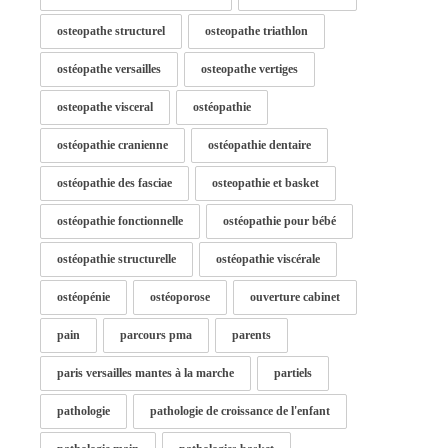
osteopathe structurel
osteopathe triathlon
ostéopathe versailles
osteopathe vertiges
osteopathe visceral
ostéopathie
ostéopathie cranienne
ostéopathie dentaire
ostéopathie des fasciae
osteopathie et basket
ostéopathie fonctionnelle
ostéopathie pour bébé
ostéopathie structurelle
ostéopathie viscérale
ostéopénie
ostéoporose
ouverture cabinet
pain
parcours pma
parents
paris versailles mantes à la marche
partiels
pathologie
pathologie de croissance de l'enfant