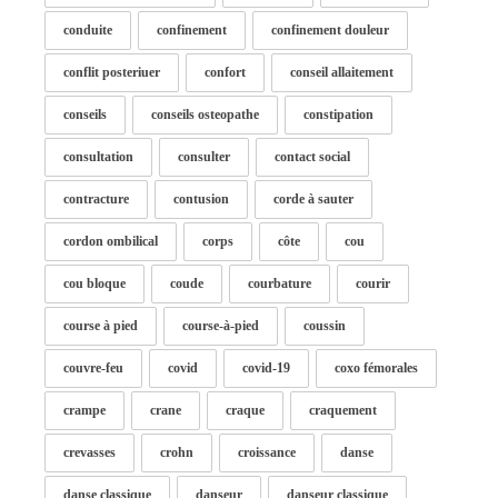
conduite
confinement
confinement douleur
conflit posteriuer
confort
conseil allaitement
conseils
conseils osteopathe
constipation
consultation
consulter
contact social
contracture
contusion
corde à sauter
cordon ombilical
corps
côte
cou
cou bloque
coude
courbature
courir
course à pied
course-à-pied
coussin
couvre-feu
covid
covid-19
coxo fémorales
crampe
crane
craque
craquement
crevasses
crohn
croissance
danse
danse classique
danseur
danseur classique