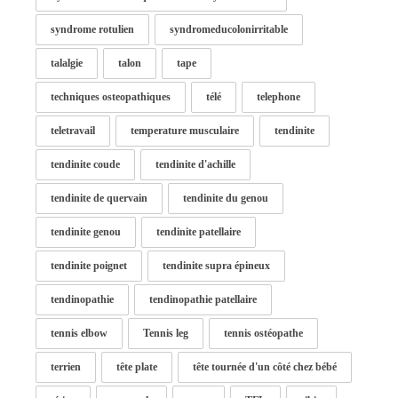
syndrome rotulien
syndromeducolonirritable
talalgie
talon
tape
techniques osteopathiques
télé
telephone
teletravail
temperature musculaire
tendinite
tendinite coude
tendinite d'achille
tendinite de quervain
tendinite du genou
tendinite genou
tendinite patellaire
tendinite poignet
tendinite supra épineux
tendinopathie
tendinopathie patellaire
tennis elbow
Tennis leg
tennis ostéopathe
terrien
tête plate
tête tournée d'un côté chez bébé