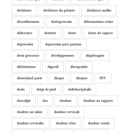
déchirure
déchirure du périnée
déchirure mollet
déconfinement
dedequervain
déformations crâne
delivrance
dentiste
dents
dents de sagesse
depression
depression post partum
desir grossesse
développement
diaphragme
diététicienne
digestif
discopathie
disneyland paris
disque
disques
DIV
dodo
doigt de pied
dolichocéphalie
dorsalgie
dos
douleur
douleur au rapport
douleur au talon
douleur cervicale
douleur cervicales
douleur côtes
douleur coude