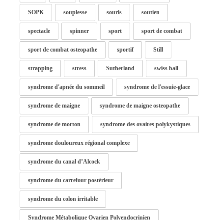
SOPK
souplesse
souris
soutien
spectacle
spinner
sport
sport de combat
sport de combat osteopathe
sportif
Still
strapping
stress
Sutherland
swiss ball
syndrome d'apnée du sommeil
syndrome de l'essuie-glace
syndrome de maigne
syndrome de maigne osteopathe
syndrome de morton
syndrome des ovaires polykystiques
syndrome douloureux régional complexe
syndrome du canal d’Alcock
syndrome du carrefour postérieur
syndrome du colon irritable
Syndrome Métabolique Ovarien Polyendocrinien