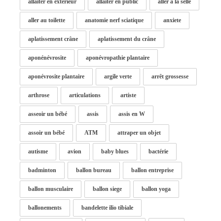
allaiter en exterieur
allaiter en public
aller à la selle
aller au toilette
anatomie nerf sciatique
anxiete
aplatissement crâne
aplatissement du crâne
aponénévrosite
aponévropathie plantaire
aponévrosite plantaire
argile verte
arrêt grossesse
arthrose
articulations
artiste
asseoir un bébé
assis
assis en W
assoir un bébé
ATM
attraper un objet
autisme
avion
baby blues
bactérie
badminton
ballon bureau
ballon entreprise
ballon musculaire
ballon siege
ballon yoga
ballonements
bandelette ilio tibiale