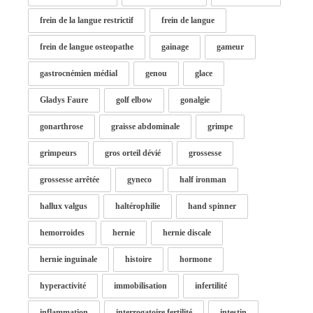
frein de la langue restrictif
frein de langue
frein de langue osteopathe
gainage
gameur
gastrocnémien médial
genou
glace
Gladys Faure
golf elbow
gonalgie
gonarthrose
graisse abdominale
grimpe
grimpeurs
gros orteil dévié
grossesse
grossesse arrêtée
gyneco
half ironman
hallux valgus
haltérophilie
hand spinner
hemorroides
hernie
hernie discale
hernie inguinale
histoire
hormone
hyperactivité
immobilisation
infertilité
inflammation
interrogatoire fertilité
intestin