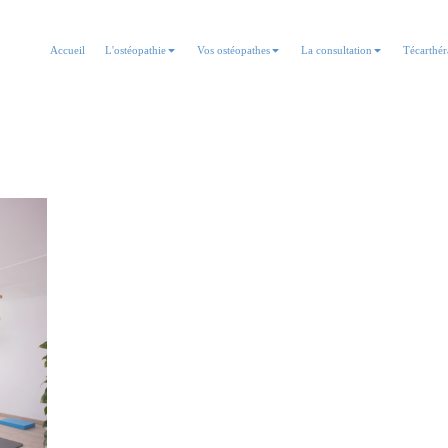
Accueil
L'ostéopathie
Vos ostéopathes
La consultation
Técarthér