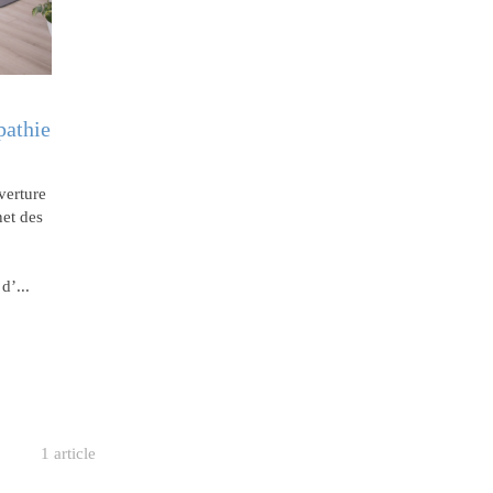
pathie
verture
net des
d’...
1 article