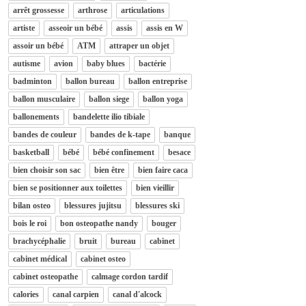
arrêt grossesse
arthrose
articulations
artiste
asseoir un bébé
assis
assis en W
assoir un bébé
ATM
attraper un objet
autisme
avion
baby blues
bactérie
badminton
ballon bureau
ballon entreprise
ballon musculaire
ballon siege
ballon yoga
ballonements
bandelette ilio tibiale
bandes de couleur
bandes de k-tape
banque
basketball
bébé
bébé confinement
besace
bien choisir son sac
bien être
bien faire caca
bien se positionner aux toilettes
bien vieillir
bilan osteo
blessures jujitsu
blessures ski
bois le roi
bon osteopathe nandy
bouger
brachycéphalie
bruit
bureau
cabinet
cabinet médical
cabinet osteo
cabinet osteopathe
calmage cordon tardif
calories
canal carpien
canal d'alcock