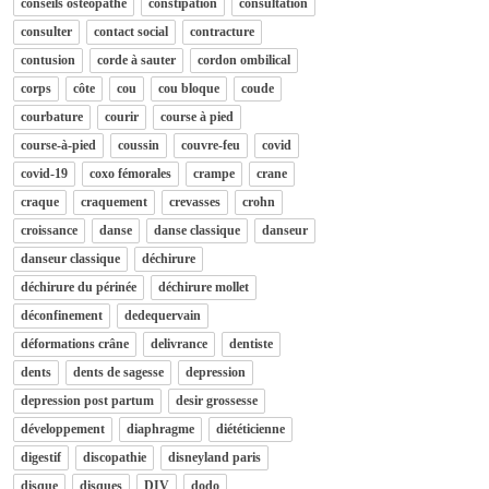
conseils osteopathe
constipation
consultation
consulter
contact social
contracture
contusion
corde à sauter
cordon ombilical
corps
côte
cou
cou bloque
coude
courbature
courir
course à pied
course-à-pied
coussin
couvre-feu
covid
covid-19
coxo fémorales
crampe
crane
craque
craquement
crevasses
crohn
croissance
danse
danse classique
danseur
danseur classique
déchirure
déchirure du périnée
déchirure mollet
déconfinement
dedequervain
déformations crâne
delivrance
dentiste
dents
dents de sagesse
depression
depression post partum
desir grossesse
développement
diaphragme
diététicienne
digestif
discopathie
disneyland paris
disque
disques
DIV
dodo