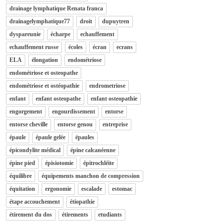
drainage lymphatique Renata franca
drainagelymphatique77
droit
dupuytren
dyspareunie
écharpe
echauffement
echauffement russe
écoles
écran
ecrans
ELA
élongation
endométriose
endométriose et osteopathe
endométriose et ostéopathie
endrometriose
enfant
enfant osteopathe
enfant osteopathie
engorgement
engourdissement
entorse
entorse cheville
entorse genou
entreprise
épaule
épaule gelée
épaules
épicondylite médical
épine calcanéenne
épine pied
épisiotomie
épitrochléite
équilibre
équipements manchon de compression
équitation
ergonomie
escalade
estomac
étape accouchement
étiopathie
étirement du dos
étirements
etudiants