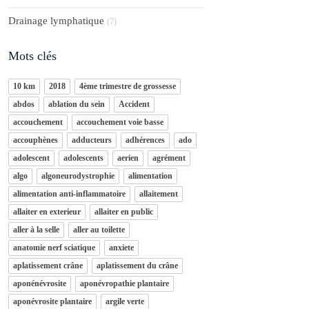
Drainage lymphatique
(7)
Mots clés
10 km
2018
4ème trimestre de grossesse
abdos
ablation du sein
Accident
accouchement
accouchement voie basse
accouphènes
adducteurs
adhérences
ado
adolescent
adolescents
aerien
agrément
algo
algoneurodystrophie
alimentation
alimentation anti-inflammatoire
allaitement
allaiter en exterieur
allaiter en public
aller à la selle
aller au toilette
anatomie nerf sciatique
anxiete
aplatissement crâne
aplatissement du crâne
aponénévrosite
aponévropathie plantaire
aponévrosite plantaire
argile verte