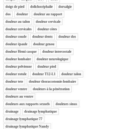
doigt de pied
dolichocéphalie
dorsalgie
dos
douleur
douleur au rapport
douleur au talon
douleur cervicale
douleur cervicales
douleur côtes
douleur coude
douleur dents
douleur dos
douleur épaule
douleur genou
douleur Hemi casque
douleur intercostale
douleur lombaire
douleur neurologique
douleur pelvienne
douleur pied
douleur rotule
douleur T12-L1
douleur talon
douleur tete
douleur thoraccotomie-lombaire
douleur ventre
douleurs à la pénétration
douleurs au ventre
douleurs aux rapports sexuels
douleurs sinus
drainage
drainage lymphatique
drainage lymphatique 77
drainage lymphatique Nandy