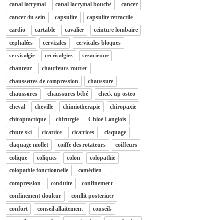
canal lacrymal
canal lacrymal bouché
cancer
cancer du sein
capsulite
capsulite retractile
cardio
cartable
cavalier
ceinture lombaire
cephalées
cervicales
cervicales bloques
cervicalgie
cervicalgies
cesarienne
chanteur
chauffeurs routier
chaussettes de compression
chaussure
chaussures
chaussures bébé
check up osteo
cheval
cheville
chimiotherapie
chiropaxie
chiropractique
chirurgie
Chloé Langlois
chute ski
cicatrice
cicatrices
claquage
claquage mollet
coiffe des rotateurs
coiffeurs
colique
coliques
colon
colopathie
colopathie fonctionnelle
comédien
compression
conduite
confinement
confinement douleur
conflit posteriuer
confort
conseil allaitement
conseils