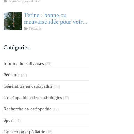
comprendre et accompagner cette
Gynécologie-pédiatrie
pathologie féminine
Tétine : bonne ou
mauvaise idée pour votre
bébé ?
Pédiatrie
Catégories
Informations diverses
(33)
Pédiatrie
(27)
Généralités en ostéopathie
(18)
L'ostéopathie et les pathologies
(57)
Recherche en ostéopathie
(12)
Sport
(41)
Gynécologie-pédiatrie
(16)