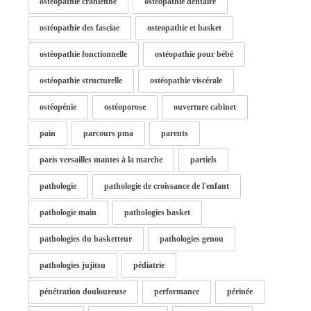
ostéopathie cranienne
ostéopathie dentaire
ostéopathie des fasciae
osteopathie et basket
ostéopathie fonctionnelle
ostéopathie pour bébé
ostéopathie structurelle
ostéopathie viscérale
ostéopénie
ostéoporose
ouverture cabinet
pain
parcours pma
parents
paris versailles mantes à la marche
partiels
pathologie
pathologie de croissance de l'enfant
pathologie main
pathologies basket
pathologies du basketteur
pathologies genou
pathologies jujitsu
pédiatrie
pénétration douloureuse
performance
périnée