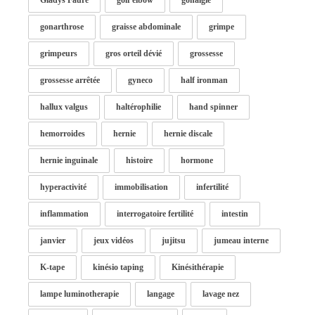
Gladys Faure
golf elbow
gonalgie
gonarthrose
graisse abdominale
grimpe
grimpeurs
gros orteil dévié
grossesse
grossesse arrêtée
gyneco
half ironman
hallux valgus
haltérophilie
hand spinner
hemorroides
hernie
hernie discale
hernie inguinale
histoire
hormone
hyperactivité
immobilisation
infertilité
inflammation
interrogatoire fertilité
intestin
janvier
jeux vidéos
jujitsu
jumeau interne
K-tape
kinésio taping
Kinésithérapie
lampe luminotherapie
langage
lavage nez