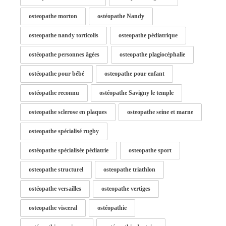
osteopathe morton
ostéopathe Nandy
osteopathe nandy torticolis
osteopathe pédiatrique
ostéopathe personnes âgées
osteopathe plagiocéphalie
ostéopathe pour bébé
osteopathe pour enfant
ostéopathe reconnu
ostéopathe Savigny le temple
osteopathe sclerose en plaques
osteopathe seine et marne
osteopathe spécialisé rugby
ostéopathe spécialisée pédiatrie
osteopathe sport
osteopathe structurel
osteopathe triathlon
ostéopathe versailles
osteopathe vertiges
osteopathe visceral
ostéopathie