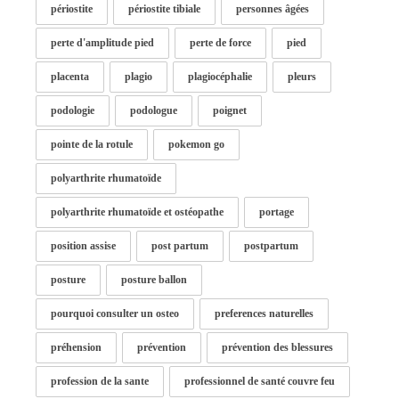
périostite
périostite tibiale
personnes âgées
perte d'amplitude pied
perte de force
pied
placenta
plagio
plagiocéphalie
pleurs
podologie
podologue
poignet
pointe de la rotule
pokemon go
polyarthrite rhumatoïde
polyarthrite rhumatoïde et ostéopathe
portage
position assise
post partum
postpartum
posture
posture ballon
pourquoi consulter un osteo
preferences naturelles
préhension
prévention
prévention des blessures
profession de la sante
professionnel de santé couvre feu