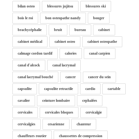
bilan osteo
blessures jujitsu
blessures ski
bois le roi
bon osteopathe nandy
bouger
brachycéphalie
bruit
bureau
cabinet
cabinet médical
cabinet osteo
cabinet osteopathe
calmage cordon tardif
calories
canal carpien
canal d'alcock
canal lacrymal
canal lacrymal bouché
cancer
cancer du sein
capsulite
capsulite retractile
cardio
cartable
cavalier
ceinture lombaire
cephalées
cervicales
cervicales bloques
cervicalgie
cervicalgies
cesarienne
chanteur
chauffeurs routier
chaussettes de compression