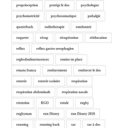
proprioception
protège le dos
psychologue
psychomotricité
psychosomatique
pubalgie
quaterback
radiotherapie
randonnée
raquette
récup
récupération
rééducation
reflux
reflux gastro oesophagien
reglesdouloureuseuses
remise en place
renata franca
renforcement
renforcer le dos
rentrée
rentrée scolaire
respiration
respiration abdominale
respiration nasale
retention
RGO
rotule
rugby
rugbyman
run Disney
run Disney 2018
running
running back
sac
sac à dos