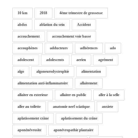
10 km
2018
4ème trimestre de grossesse
abdos
ablation du sein
Accident
accouchement
accouchement voie basse
accouphènes
adducteurs
adhérences
ado
adolescent
adolescents
aerien
agrément
algo
algoneurodystrophie
alimentation
alimentation anti-inflammatoire
allaitement
allaiter en exterieur
allaiter en public
aller à la selle
aller au toilette
anatomie nerf sciatique
anxiete
aplatissement crâne
aplatissement du crâne
aponénévrosite
aponévropathie plantaire