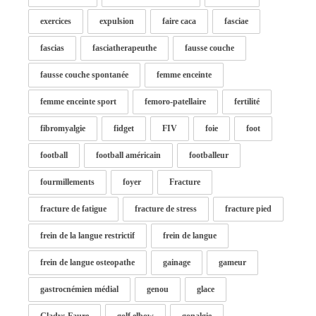
exercices
expulsion
faire caca
fasciae
fascias
fasciatherapeuthe
fausse couche
fausse couche spontanée
femme enceinte
femme enceinte sport
femoro-patellaire
fertilité
fibromyalgie
fidget
FIV
foie
foot
football
football américain
footballeur
fourmillements
foyer
Fracture
fracture de fatigue
fracture de stress
fracture pied
frein de la langue restrictif
frein de langue
frein de langue osteopathe
gainage
gameur
gastrocnémien médial
genou
glace