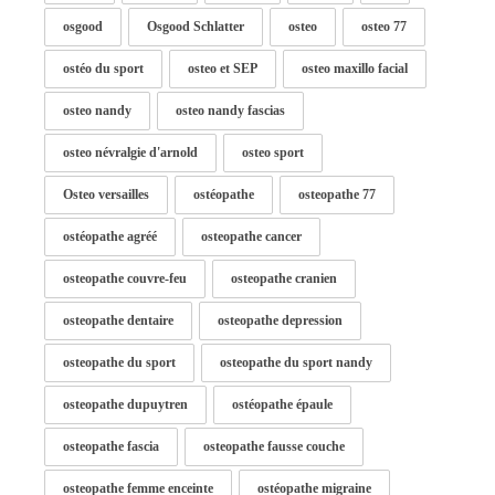
osgood
Osgood Schlatter
osteo
osteo 77
ostéo du sport
osteo et SEP
osteo maxillo facial
osteo nandy
osteo nandy fascias
osteo névralgie d'arnold
osteo sport
Osteo versailles
ostéopathe
osteopathe 77
ostéopathe agréé
osteopathe cancer
osteopathe couvre-feu
osteopathe cranien
osteopathe dentaire
osteopathe depression
osteopathe du sport
osteopathe du sport nandy
osteopathe dupuytren
ostéopathe épaule
osteopathe fascia
osteopathe fausse couche
osteopathe femme enceinte
ostéopathe migraine