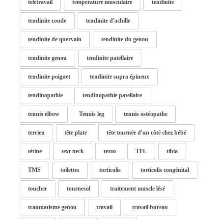
teletravail
temperature musculaire
tendinite
tendinite coude
tendinite d'achille
tendinite de quervain
tendinite du genou
tendinite genou
tendinite patellaire
tendinite poignet
tendinite supra épineux
tendinopathie
tendinopathie patellaire
tennis elbow
Tennis leg
tennis ostéopathe
terrien
tête plate
tête tournée d'un côté chez bébé
tétine
text neck
texto
TFL
tibia
TMS
toilettes
torticolis
torticolis congénital
toucher
tournesol
traitement muscle lésé
traumatisme genou
travail
travail bureau