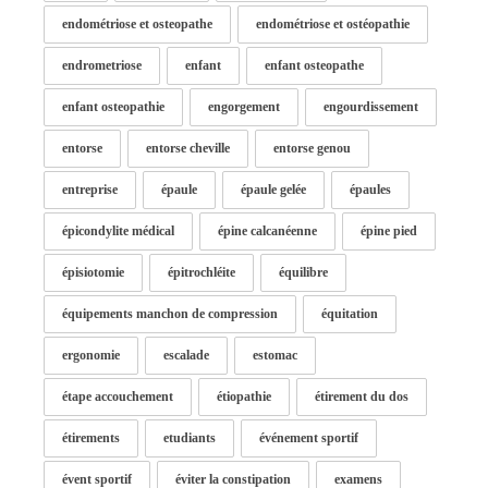
endométriose et osteopathe
endométriose et ostéopathie
endrometriose
enfant
enfant osteopathe
enfant osteopathie
engorgement
engourdissement
entorse
entorse cheville
entorse genou
entreprise
épaule
épaule gelée
épaules
épicondylite médical
épine calcanéenne
épine pied
épisiotomie
épitrochléite
équilibre
équipements manchon de compression
équitation
ergonomie
escalade
estomac
étape accouchement
étiopathie
étirement du dos
étirements
etudiants
événement sportif
évent sportif
éviter la constipation
examens