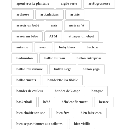
aponévrosite plantaire
argile verte
arrêt grossesse
arthrose
articulations
artiste
asseoir un bébé
assis
assis en W
assoir un bébé
ATM
attraper un objet
autisme
avion
baby blues
bactérie
badminton
ballon bureau
ballon entreprise
ballon musculaire
ballon siege
ballon yoga
ballonements
bandelette ilio tibiale
bandes de couleur
bandes de k-tape
banque
basketball
bébé
bébé confinement
besace
bien choisir son sac
bien être
bien faire caca
bien se positionner aux toilettes
bien vieillir