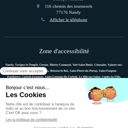
116 chemin des tournesols
77176
Nandy
Afficher le téléphone
Zone d'accessibilité
Nandy, Savigny-le-Temple, Cesson, Moissy-Cramayel, Vert-Saint-Denis, Lieusaint, Saintry-sur-
Seine, Le Coudray-Montceaux, Boissise-le-Roi, Saint-Pierre-du-Perray, Saint-Fargeau-
Ponthierry, Corbeil-Essonnes, Saint-Germain-lès-Corbeil, Le Mée-sur-Seine, Combs-la-Ville,
Vaux-le-Pénil, Melun, Villabé, Dammarie-les-Lys, Quincy-sous-Sénart, Étiolles, Évry, Mennecy,
Boussy-Saint-Antoine, etc.
Plan du site
Mentions légales
Ostéopathe Versailles
© 2018 - Marie Messager - Ostéopathe à Nandy -