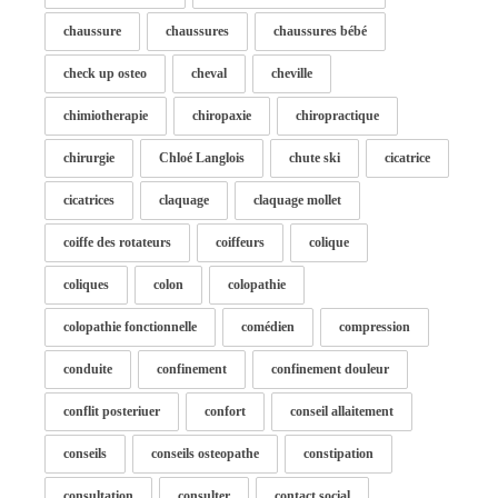
chaussure
chaussures
chaussures bébé
check up osteo
cheval
cheville
chimiotherapie
chiropaxie
chiropractique
chirurgie
Chloé Langlois
chute ski
cicatrice
cicatrices
claquage
claquage mollet
coiffe des rotateurs
coiffeurs
colique
coliques
colon
colopathie
colopathie fonctionnelle
comédien
compression
conduite
confinement
confinement douleur
conflit posteriuer
confort
conseil allaitement
conseils
conseils osteopathe
constipation
consultation
consulter
contact social