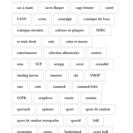
sac à main
sacro iliaque
sage-femme
santé
SAOS
scene
sciatalgie
sciatique du bras
sciatique enceinte
sclerose en plaques
SDRC
se tenir droit
sein
seine et marne
seineetmarne
selection alimentaire
seniors
sens
SEP
seropp
sever
sexualité
sinding larsen
sinuiste
ski
SMOP
sms
soin
sommeil
sommeil bébé
SOPK
souplesse
souris
soutien
spectacle
spinner
sport
sport de combat
sport de combat osteopathe
sportif
Still
strapping
stress
Sutherland
swiss ball