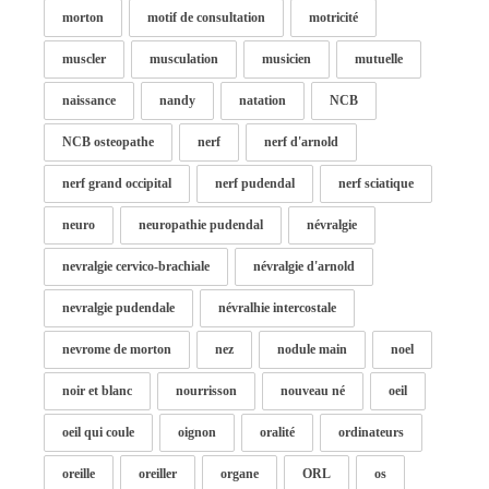
morton
motif de consultation
motricité
muscler
musculation
musicien
mutuelle
naissance
nandy
natation
NCB
NCB osteopathe
nerf
nerf d'arnold
nerf grand occipital
nerf pudendal
nerf sciatique
neuro
neuropathie pudendal
névralgie
nevralgie cervico-brachiale
névralgie d'arnold
nevralgie pudendale
névralhie intercostale
nevrome de morton
nez
nodule main
noel
noir et blanc
nourrisson
nouveau né
oeil
oeil qui coule
oignon
oralité
ordinateurs
oreille
oreiller
organe
ORL
os