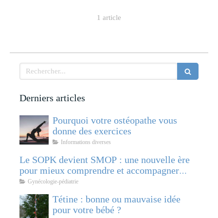
1 article
Rechercher
Derniers articles
Pourquoi votre ostéopathe vous
donne des exercices
Informations diverses
Le SOPK devient SMOP : une nouvelle ère
pour mieux comprendre et accompagner
cette pathologie féminine
Gynécologie-pédiatrie
Tétine : bonne ou mauvaise idée
pour votre bébé ?