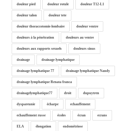
douleur pied
douleur rotule
douleur T12-L1
douleur talon
douleur tete
douleur thoraccotomie-lombaire
douleur ventre
douleurs à la pénétration
douleurs au ventre
douleurs aux rapports sexuels
douleurs sinus
drainage
drainage lymphatique
drainage lymphatique 77
drainage lymphatique Nandy
drainage lymphatique Renata franca
drainagelymphatique77
droit
dupuytren
dyspareunie
écharpe
echauffement
echauffement russe
écoles
écran
ecrans
ELA
élongation
endométriose