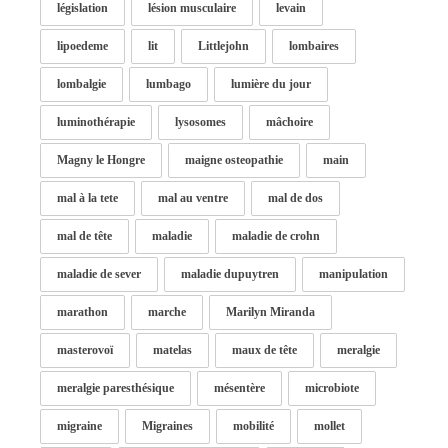
législation
lésion musculaire
levain
lipoedeme
lit
Littlejohn
lombaires
lombalgie
lumbago
lumière du jour
luminothérapie
lysosomes
mâchoire
Magny le Hongre
maigne osteopathie
main
mal à la tete
mal au ventre
mal de dos
mal de tête
maladie
maladie de crohn
maladie de sever
maladie dupuytren
manipulation
marathon
marche
Marilyn Miranda
masterovoï
matelas
maux de tête
meralgie
meralgie paresthésique
mésentère
microbiote
migraine
Migraines
mobilité
mollet