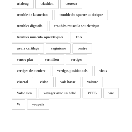
trialong
triathlon
trotteur
trouble de la succion
trouble du spectre autistique
troubles digestifs
troubles musculo squelettique
troubles musculo squelettiques
TSA
usure cartilage
vaginisme
ventre
ventre plat
vermilion
vertiges
vertiges de meniere
vertiges positionnels
vieux
visceral
vision
voie basse
voiture
Volodalen
voyager avec un bébé
VPPB
vue
W
youpala