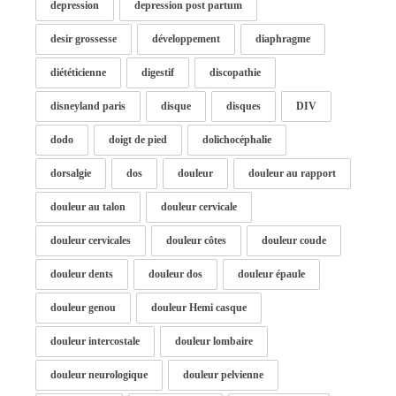
depression
depression post partum
desir grossesse
développement
diaphragme
diététicienne
digestif
discopathie
disneyland paris
disque
disques
DIV
dodo
doigt de pied
dolichocéphalie
dorsalgie
dos
douleur
douleur au rapport
douleur au talon
douleur cervicale
douleur cervicales
douleur côtes
douleur coude
douleur dents
douleur dos
douleur épaule
douleur genou
douleur Hemi casque
douleur intercostale
douleur lombaire
douleur neurologique
douleur pelvienne