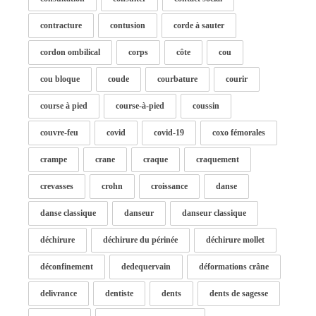
contracture
contusion
corde à sauter
cordon ombilical
corps
côte
cou
cou bloque
coude
courbature
courir
course à pied
course-à-pied
coussin
couvre-feu
covid
covid-19
coxo fémorales
crampe
crane
craque
craquement
crevasses
crohn
croissance
danse
danse classique
danseur
danseur classique
déchirure
déchirure du périnée
déchirure mollet
déconfinement
dedequervain
déformations crâne
delivrance
dentiste
dents
dents de sagesse