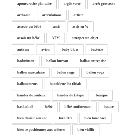
aponévrosite plantaire
argile verte
arrêt grossesse
arthrose
articulations
artiste
asseoir un bébé
assis
assis en W
assoir un bébé
ATM
attraper un objet
autisme
avion
baby blues
bactérie
badminton
ballon bureau
ballon entreprise
ballon musculaire
ballon siege
ballon yoga
ballonements
bandelette ilio tibiale
bandes de couleur
bandes de k-tape
banque
basketball
bébé
bébé confinement
besace
bien choisir son sac
bien être
bien faire caca
bien se positionner aux toilettes
bien vieillir