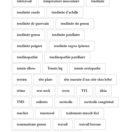
teletravail
temperature musculaire
tendinite
tendinite coude
tendinite d'achille
tendinite de quervain
tendinite du genou
tendinite genou
tendinite patellaire
tendinite poignet
tendinite supra épineux
tendinopathie
tendinopathie patellaire
tennis elbow
Tennis leg
tennis ostéopathe
terrien
tête plate
tête tournée d'un côté chez bébé
tétine
text neck
texto
TFL
tibia
TMS
toilettes
torticolis
torticolis congénital
toucher
tournesol
traitement muscle lésé
traumatisme genou
travail
travail bureau