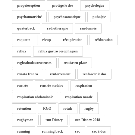
proprioception
protège le dos
psychologue
psychomotricité
psychosomatique
pubalgie
quaterback
radiotherapie
randonnée
raquette
récup
récupération
rééducation
reflux
reflux gastro oesophagien
reglesdouloureuseuses
remise en place
renata franca
renforcement
renforcer le dos
rentrée
rentrée scolaire
respiration
respiration abdominale
respiration nasale
retention
RGO
rotule
rugby
rugbyman
run Disney
run Disney 2018
running
running back
sac
sac à dos