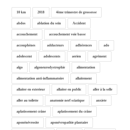
10 km
2018
4ème trimestre de grossesse
abdos
ablation du sein
Accident
accouchement
accouchement voie basse
accouphènes
adducteurs
adhérences
ado
adolescent
adolescents
aerien
agrément
algo
algoneurodystrophie
alimentation
alimentation anti-inflammatoire
allaitement
allaiter en exterieur
allaiter en public
aller à la selle
aller au toilette
anatomie nerf sciatique
anxiete
aplatissement crâne
aplatissement du crâne
aponénévrosite
aponévropathie plantaire