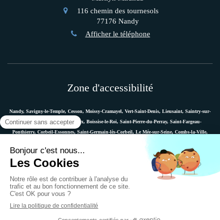
116 chemin des tournesols
77176
Nandy
Afficher le téléphone
Zone d'accessibilité
Nandy, Savigny-le-Temple, Cesson, Moissy-Cramayel, Vert-Saint-Denis, Lieusaint, Saintry-sur-
Seine, Le Coudray-Montceaux, Boissise-le-Roi, Saint-Pierre-du-Perray, Saint-Fargeau-
Ponthierry, Corbeil-Essonnes, Saint-Germain-lès-Corbeil, Le Mée-sur-Seine, Combs-la-Ville,
Vaux-le-Pénil, Melun, Villabé, Dammarie-les-Lys, Quincy-sous-Sénart, Étiolles, Évry, Mennecy,
Boussy-Saint-Antoine, etc.
Plan du site
Mentions légales
Ostéopathe Versailles
© 2018 - Marie Messager - Ostéopathe à Nandy -