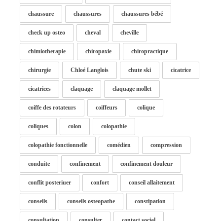
chaussure
chaussures
chaussures bébé
check up osteo
cheval
cheville
chimiotherapie
chiropaxie
chiropractique
chirurgie
Chloé Langlois
chute ski
cicatrice
cicatrices
claquage
claquage mollet
coiffe des rotateurs
coiffeurs
colique
coliques
colon
colopathie
colopathie fonctionnelle
comédien
compression
conduite
confinement
confinement douleur
conflit posteriuer
confort
conseil allaitement
conseils
conseils osteopathe
constipation
consultation
consulter
contact social