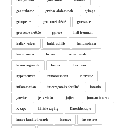
Gladys Faure
golf elbow
gonalgie
gonarthrose
graisse abdominale
grimpe
grimpeurs
gros orteil dévié
grossesse
grossesse arrêtée
gyneco
half ironman
hallux valgus
haltérophilie
hand spinner
hemorroides
hernie
hernie discale
hernie inguinale
histoire
hormone
hyperactivité
immobilisation
infertilité
inflammation
interrogatoire fertilité
intestin
janvier
jeux vidéos
jujitsu
jumeau interne
K-tape
kinésio taping
Kinésithérapie
lampe luminotherapie
langage
lavage nez