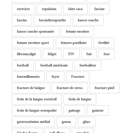
exercices
expulsion
faire caca
fasciae
fascias
fasciatherapeuthe
fausse couche
fausse couche spontanée
femme enceinte
femme enceinte sport
femoro-patellaire
fertilité
fibromyalgie
fidget
FIV
foie
foot
football
football américain
footballeur
fourmillements
foyer
Fracture
fracture de fatigue
fracture de stress
fracture pied
frein de la langue restrictif
frein de langue
frein de langue osteopathe
gainage
gameur
gastrocnémien médial
genou
glace