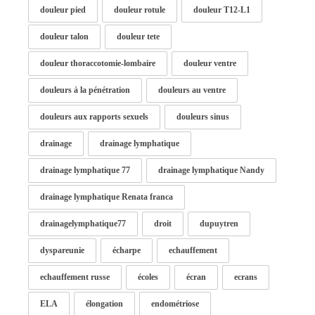
douleur pied
douleur rotule
douleur T12-L1
douleur talon
douleur tete
douleur thoraccotomie-lombaire
douleur ventre
douleurs à la pénétration
douleurs au ventre
douleurs aux rapports sexuels
douleurs sinus
drainage
drainage lymphatique
drainage lymphatique 77
drainage lymphatique Nandy
drainage lymphatique Renata franca
drainagelymphatique77
droit
dupuytren
dyspareunie
écharpe
echauffement
echauffement russe
écoles
écran
ecrans
ELA
élongation
endométriose