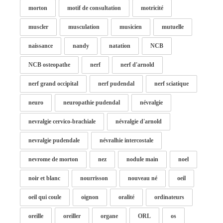
morton
motif de consultation
motricité
muscler
musculation
musicien
mutuelle
naissance
nandy
natation
NCB
NCB osteopathe
nerf
nerf d'arnold
nerf grand occipital
nerf pudendal
nerf sciatique
neuro
neuropathie pudendal
névralgie
nevralgie cervico-brachiale
névralgie d'arnold
nevralgie pudendale
névralhie intercostale
nevrome de morton
nez
nodule main
noel
noir et blanc
nourrisson
nouveau né
oeil
oeil qui coule
oignon
oralité
ordinateurs
oreille
oreiller
organe
ORL
os