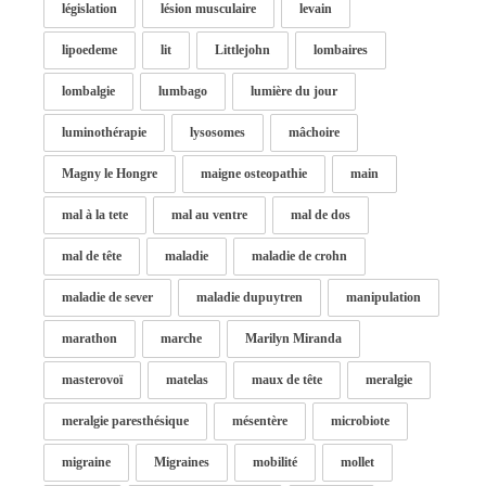
législation
lésion musculaire
levain
lipoedeme
lit
Littlejohn
lombaires
lombalgie
lumbago
lumière du jour
luminothérapie
lysosomes
mâchoire
Magny le Hongre
maigne osteopathie
main
mal à la tete
mal au ventre
mal de dos
mal de tête
maladie
maladie de crohn
maladie de sever
maladie dupuytren
manipulation
marathon
marche
Marilyn Miranda
masterovoï
matelas
maux de tête
meralgie
meralgie paresthésique
mésentère
microbiote
migraine
Migraines
mobilité
mollet