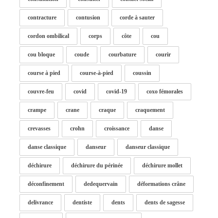
contracture
contusion
corde à sauter
cordon ombilical
corps
côte
cou
cou bloque
coude
courbature
courir
course à pied
course-à-pied
coussin
couvre-feu
covid
covid-19
coxo fémorales
crampe
crane
craque
craquement
crevasses
crohn
croissance
danse
danse classique
danseur
danseur classique
déchirure
déchirure du périnée
déchirure mollet
déconfinement
dedequervain
déformations crâne
delivrance
dentiste
dents
dents de sagesse