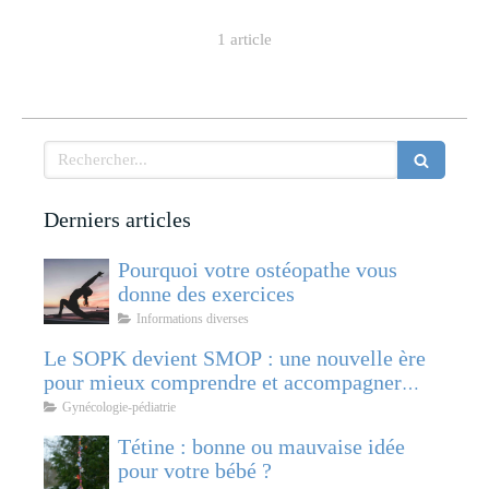
1 article
Rechercher
Derniers articles
Pourquoi votre ostéopathe vous
donne des exercices
Informations diverses
Le SOPK devient SMOP : une nouvelle ère
pour mieux comprendre et accompagner
cette pathologie féminine
Gynécologie-pédiatrie
Tétine : bonne ou mauvaise idée
pour votre bébé ?