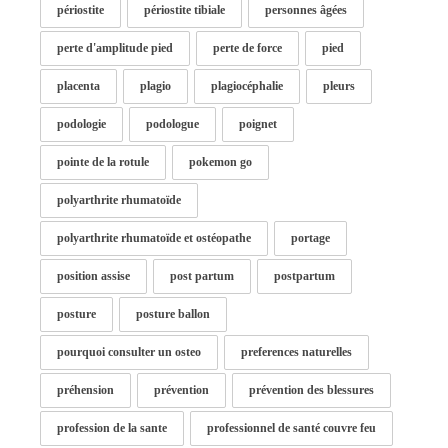
périostite
périostite tibiale
personnes âgées
perte d'amplitude pied
perte de force
pied
placenta
plagio
plagiocéphalie
pleurs
podologie
podologue
poignet
pointe de la rotule
pokemon go
polyarthrite rhumatoïde
polyarthrite rhumatoïde et ostéopathe
portage
position assise
post partum
postpartum
posture
posture ballon
pourquoi consulter un osteo
preferences naturelles
préhension
prévention
prévention des blessures
profession de la sante
professionnel de santé couvre feu