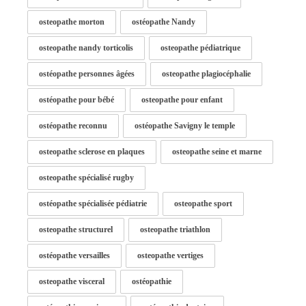
osteopathe morton
ostéopathe Nandy
osteopathe nandy torticolis
osteopathe pédiatrique
ostéopathe personnes âgées
osteopathe plagiocéphalie
ostéopathe pour bébé
osteopathe pour enfant
ostéopathe reconnu
ostéopathe Savigny le temple
osteopathe sclerose en plaques
osteopathe seine et marne
osteopathe spécialisé rugby
ostéopathe spécialisée pédiatrie
osteopathe sport
osteopathe structurel
osteopathe triathlon
ostéopathe versailles
osteopathe vertiges
osteopathe visceral
ostéopathie