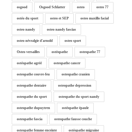
osgood
Osgood Schlatter
osteo
osteo 77
ostéo du sport
osteo et SEP
osteo maxillo facial
osteo nandy
osteo nandy fascias
osteo névralgie d'arnold
osteo sport
Osteo versailles
ostéopathe
osteopathe 77
ostéopathe agréé
osteopathe cancer
osteopathe couvre-feu
osteopathe cranien
osteopathe dentaire
osteopathe depression
osteopathe du sport
osteopathe du sport nandy
osteopathe dupuytren
ostéopathe épaule
osteopathe fascia
osteopathe fausse couche
osteopathe femme enceinte
ostéopathe migraine