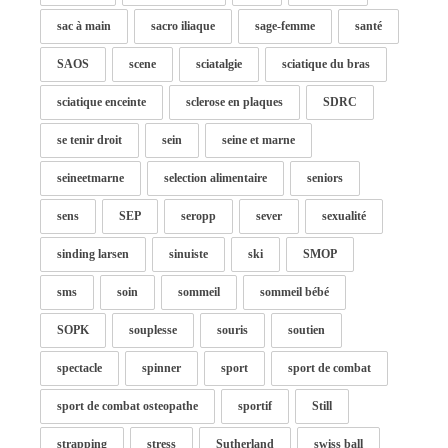
sac à main
sacro iliaque
sage-femme
santé
SAOS
scene
sciatalgie
sciatique du bras
sciatique enceinte
sclerose en plaques
SDRC
se tenir droit
sein
seine et marne
seineetmarne
selection alimentaire
seniors
sens
SEP
seropp
sever
sexualité
sinding larsen
sinuiste
ski
SMOP
sms
soin
sommeil
sommeil bébé
SOPK
souplesse
souris
soutien
spectacle
spinner
sport
sport de combat
sport de combat osteopathe
sportif
Still
strapping
stress
Sutherland
swiss ball