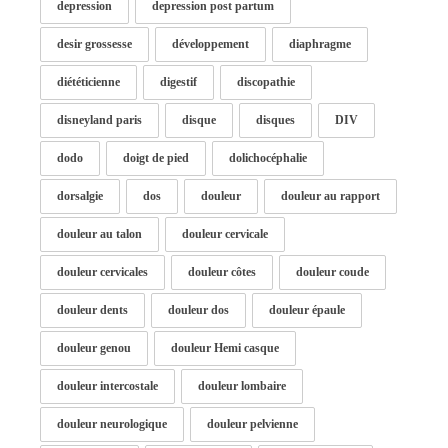
depression
depression post partum
desir grossesse
développement
diaphragme
diététicienne
digestif
discopathie
disneyland paris
disque
disques
DIV
dodo
doigt de pied
dolichocéphalie
dorsalgie
dos
douleur
douleur au rapport
douleur au talon
douleur cervicale
douleur cervicales
douleur côtes
douleur coude
douleur dents
douleur dos
douleur épaule
douleur genou
douleur Hemi casque
douleur intercostale
douleur lombaire
douleur neurologique
douleur pelvienne