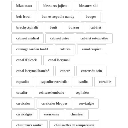
bilan osteo
blessures jujitsu
blessures ski
bois le roi
bon osteopathe nandy
bouger
brachycéphalie
bruit
bureau
cabinet
cabinet médical
cabinet osteo
cabinet osteopathe
calmage cordon tardif
calories
canal carpien
canal d'alcock
canal lacrymal
canal lacrymal bouché
cancer
cancer du sein
capsulite
capsulite retractile
cardio
cartable
cavalier
ceinture lombaire
cephalées
cervicales
cervicales bloques
cervicalgie
cervicalgies
cesarienne
chanteur
chauffeurs routier
chaussettes de compression