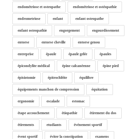
endométriose et osteopathe
endométriose et ostéopathie
endrometriose
enfant
enfant osteopathe
enfant osteopathie
engorgement
engourdissement
entorse
entorse cheville
entorse genou
entreprise
épaule
épaule gelée
épaules
épicondylite médical
épine calcanéenne
épine pied
épisiotomie
épitrochléite
équilibre
équipements manchon de compression
équitation
ergonomie
escalade
estomac
étape accouchement
étiopathie
étirement du dos
étirements
etudiants
événement sportif
évent sportif
éviter la constipation
examens