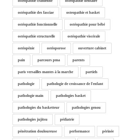
ostéopathie cranienne
ostéopathie dentaire
ostéopathie des fasciae
osteopathie et basket
ostéopathie fonctionnelle
ostéopathie pour bébé
ostéopathie structurelle
ostéopathie viscérale
ostéopénie
ostéoporose
ouverture cabinet
pain
parcours pma
parents
paris versailles mantes à la marche
partiels
pathologie
pathologie de croissance de l'enfant
pathologie main
pathologies basket
pathologies du basketteur
pathologies genou
pathologies jujitsu
pédiatrie
pénétration douloureuse
performance
périnée