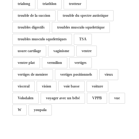
trialong
triathlon
trotteur
trouble de la succion
trouble du spectre autistique
troubles digestifs
troubles musculo squelettique
troubles musculo squelettiques
TSA
usure cartilage
vaginisme
ventre
ventre plat
vermilion
vertiges
vertiges de meniere
vertiges positionnels
vieux
visceral
vision
voie basse
voiture
Volodalen
voyager avec un bébé
VPPB
vue
W
youpala