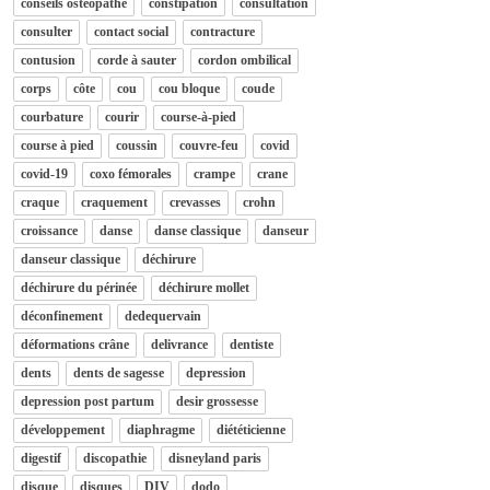
conseils osteopathe
constipation
consultation
consulter
contact social
contracture
contusion
corde à sauter
cordon ombilical
corps
côte
cou
cou bloque
coude
courbature
courir
course-à-pied
course à pied
coussin
couvre-feu
covid
covid-19
coxo fémorales
crampe
crane
craque
craquement
crevasses
crohn
croissance
danse
danse classique
danseur
danseur classique
déchirure
déchirure du périnée
déchirure mollet
déconfinement
dedequervain
déformations crâne
delivrance
dentiste
dents
dents de sagesse
depression
depression post partum
desir grossesse
développement
diaphragme
diététicienne
digestif
discopathie
disneyland paris
disque
disques
DIV
dodo