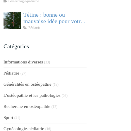
comprendre et accompagner cette
Gynécologie-pédiatrie
pathologie féminine
Tétine : bonne ou
mauvaise idée pour votre
bébé ?
Pédiatrie
Catégories
Informations diverses
(33)
Pédiatrie
(27)
Généralités en ostéopathie
(18)
L'ostéopathie et les pathologies
(57)
Recherche en ostéopathie
(12)
Sport
(41)
Gynécologie-pédiatrie
(16)