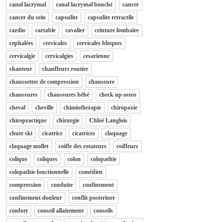
canal lacrymal
canal lacrymal bouché
cancer
cancer du sein
capsulite
capsulite retractile
cardio
cartable
cavalier
ceinture lombaire
cephalées
cervicales
cervicales bloques
cervicalgie
cervicalgies
cesarienne
chanteur
chauffeurs routier
chaussettes de compression
chaussure
chaussures
chaussures bébé
check up osteo
cheval
cheville
chimiotherapie
chiropaxie
chiropractique
chirurgie
Chloé Langlois
chute ski
cicatrice
cicatrices
claquage
claquage mollet
coiffe des rotateurs
coiffeurs
colique
coliques
colon
colopathie
colopathie fonctionnelle
comédien
compression
conduite
confinement
confinement douleur
conflit posteriuer
confort
conseil allaitement
conseils