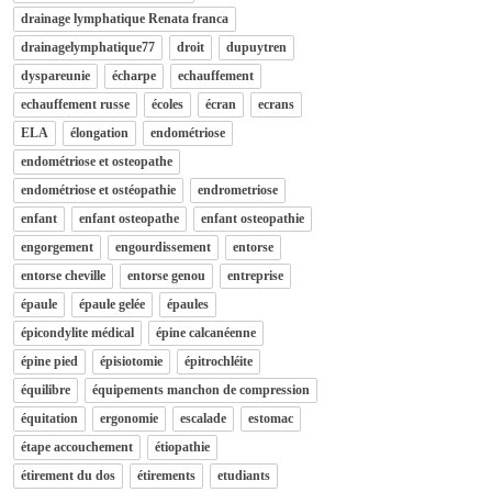
drainage lymphatique Renata franca
drainagelymphatique77
droit
dupuytren
dyspareunie
écharpe
echauffement
echauffement russe
écoles
écran
ecrans
ELA
élongation
endométriose
endométriose et osteopathe
endométriose et ostéopathie
endrometriose
enfant
enfant osteopathe
enfant osteopathie
engorgement
engourdissement
entorse
entorse cheville
entorse genou
entreprise
épaule
épaule gelée
épaules
épicondylite médical
épine calcanéenne
épine pied
épisiotomie
épitrochléite
équilibre
équipements manchon de compression
équitation
ergonomie
escalade
estomac
étape accouchement
étiopathie
étirement du dos
étirements
etudiants