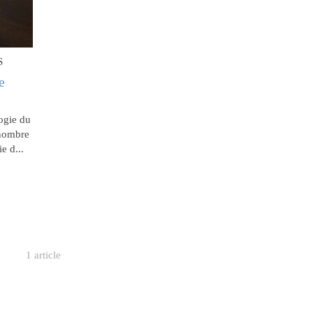
S
e
ogie du
 nombre
e d...
1 article