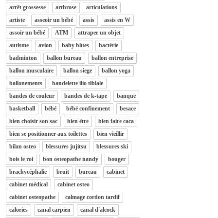
arrêt grossesse
arthrose
articulations
artiste
asseoir un bébé
assis
assis en W
assoir un bébé
ATM
attraper un objet
autisme
avion
baby blues
bactérie
badminton
ballon bureau
ballon entreprise
ballon musculaire
ballon siege
ballon yoga
ballonements
bandelette ilio tibiale
bandes de couleur
bandes de k-tape
banque
basketball
bébé
bébé confinement
besace
bien choisir son sac
bien être
bien faire caca
bien se positionner aux toilettes
bien vieillir
bilan osteo
blessures jujitsu
blessures ski
bois le roi
bon osteopathe nandy
bouger
brachycéphalie
bruit
bureau
cabinet
cabinet médical
cabinet osteo
cabinet osteopathe
calmage cordon tardif
calories
canal carpien
canal d'alcock