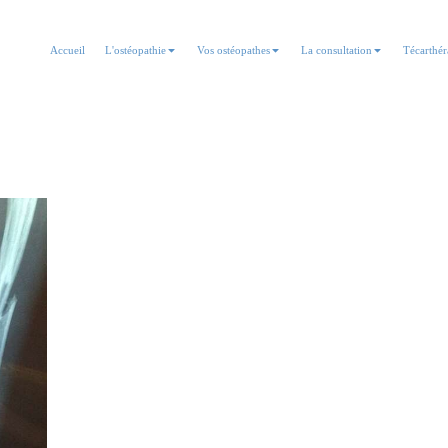
Accueil
L'ostéopathie
Vos ostéopathes
La consultation
Técarthér