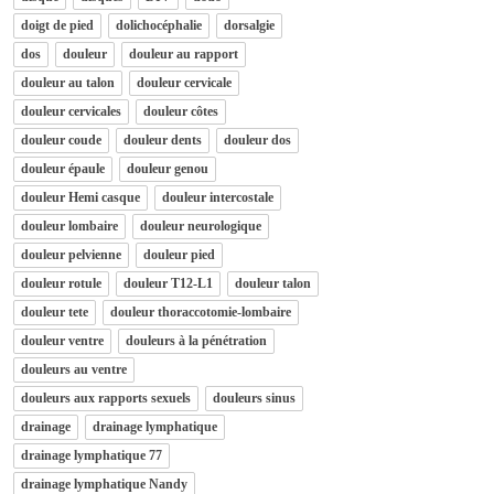
doigt de pied
dolichocéphalie
dorsalgie
dos
douleur
douleur au rapport
douleur au talon
douleur cervicale
douleur cervicales
douleur côtes
douleur coude
douleur dents
douleur dos
douleur épaule
douleur genou
douleur Hemi casque
douleur intercostale
douleur lombaire
douleur neurologique
douleur pelvienne
douleur pied
douleur rotule
douleur T12-L1
douleur talon
douleur tete
douleur thoraccotomie-lombaire
douleur ventre
douleurs à la pénétration
douleurs au ventre
douleurs aux rapports sexuels
douleurs sinus
drainage
drainage lymphatique
drainage lymphatique 77
drainage lymphatique Nandy