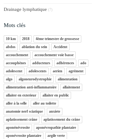
Drainage lymphatique
(7)
Mots clés
10 km
2018
4ème trimestre de grossesse
abdos
ablation du sein
Accident
accouchement
accouchement voie basse
accouphènes
adducteurs
adhérences
ado
adolescent
adolescents
aerien
agrément
algo
algoneurodystrophie
alimentation
alimentation anti-inflammatoire
allaitement
allaiter en exterieur
allaiter en public
aller à la selle
aller au toilette
anatomie nerf sciatique
anxiete
aplatissement crâne
aplatissement du crâne
aponénévrosite
aponévropathie plantaire
aponévrosite plantaire
argile verte