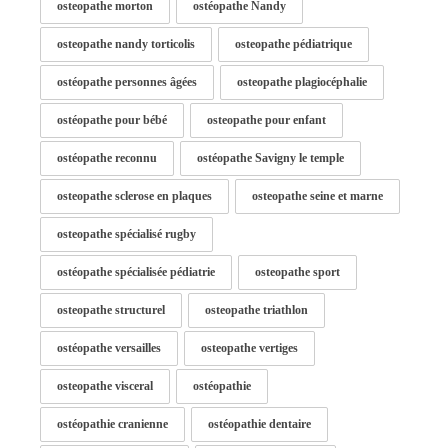
osteopathe morton
ostéopathe Nandy
osteopathe nandy torticolis
osteopathe pédiatrique
ostéopathe personnes âgées
osteopathe plagiocéphalie
ostéopathe pour bébé
osteopathe pour enfant
ostéopathe reconnu
ostéopathe Savigny le temple
osteopathe sclerose en plaques
osteopathe seine et marne
osteopathe spécialisé rugby
ostéopathe spécialisée pédiatrie
osteopathe sport
osteopathe structurel
osteopathe triathlon
ostéopathe versailles
osteopathe vertiges
osteopathe visceral
ostéopathie
ostéopathie cranienne
ostéopathie dentaire