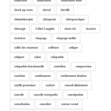
chaussure
chaussures
chaussures bébé
check up osteo
cheval
cheville
chimiotherapie
chiropaxie
chiropractique
chirurgie
Chloé Langlois
chute ski
cicatrice
cicatrices
claquage
claquage mollet
coiffe des rotateurs
coiffeurs
colique
coliques
colon
colopathie
colopathie fonctionnelle
comédien
compression
conduite
confinement
confinement douleur
conflit posteriuer
confort
conseil allaitement
conseils
conseils osteopathe
constipation
consultation
consulter
contact social