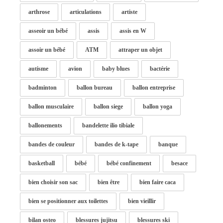
arthrose
articulations
artiste
asseoir un bébé
assis
assis en W
assoir un bébé
ATM
attraper un objet
autisme
avion
baby blues
bactérie
badminton
ballon bureau
ballon entreprise
ballon musculaire
ballon siege
ballon yoga
ballonements
bandelette ilio tibiale
bandes de couleur
bandes de k-tape
banque
basketball
bébé
bébé confinement
besace
bien choisir son sac
bien être
bien faire caca
bien se positionner aux toilettes
bien vieillir
bilan osteo
blessures jujitsu
blessures ski