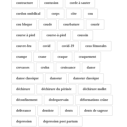
contracture
contusion
corde à sauter
cordon ombilical
corps
côte
cou
cou bloque
coude
courbature
courir
course à pied
course-à-pied
coussin
couvre-feu
covid
covid-19
coxo fémorales
crampe
crane
craque
craquement
crevasses
crohn
croissance
danse
danse classique
danseur
danseur classique
déchirure
déchirure du périnée
déchirure mollet
déconfinement
dedequervain
déformations crâne
delivrance
dentiste
dents
dents de sagesse
depression
depression post partum