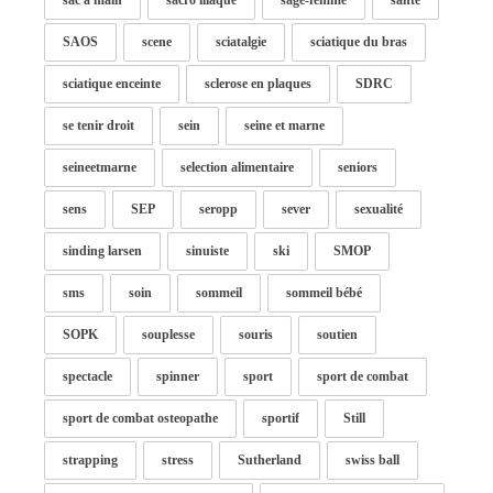
sac à main
sacro iliaque
sage-femme
santé
SAOS
scene
sciatalgie
sciatique du bras
sciatique enceinte
sclerose en plaques
SDRC
se tenir droit
sein
seine et marne
seineetmarne
selection alimentaire
seniors
sens
SEP
seropp
sever
sexualité
sinding larsen
sinuiste
ski
SMOP
sms
soin
sommeil
sommeil bébé
SOPK
souplesse
souris
soutien
spectacle
spinner
sport
sport de combat
sport de combat osteopathe
sportif
Still
strapping
stress
Sutherland
swiss ball