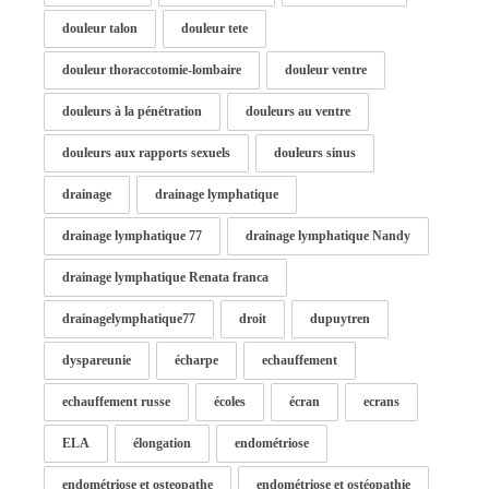
douleur talon
douleur tete
douleur thoraccotomie-lombaire
douleur ventre
douleurs à la pénétration
douleurs au ventre
douleurs aux rapports sexuels
douleurs sinus
drainage
drainage lymphatique
drainage lymphatique 77
drainage lymphatique Nandy
drainage lymphatique Renata franca
drainagelymphatique77
droit
dupuytren
dyspareunie
écharpe
echauffement
echauffement russe
écoles
écran
ecrans
ELA
élongation
endométriose
endométriose et osteopathe
endométriose et ostéopathie