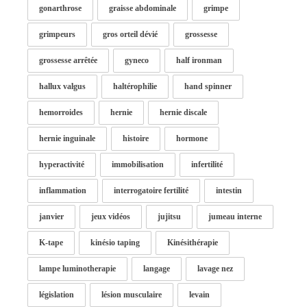
gonarthrose
graisse abdominale
grimpe
grimpeurs
gros orteil dévié
grossesse
grossesse arrêtée
gyneco
half ironman
hallux valgus
haltérophilie
hand spinner
hemorroides
hernie
hernie discale
hernie inguinale
histoire
hormone
hyperactivité
immobilisation
infertilité
inflammation
interrogatoire fertilité
intestin
janvier
jeux vidéos
jujitsu
jumeau interne
K-tape
kinésio taping
Kinésithérapie
lampe luminotherapie
langage
lavage nez
législation
lésion musculaire
levain