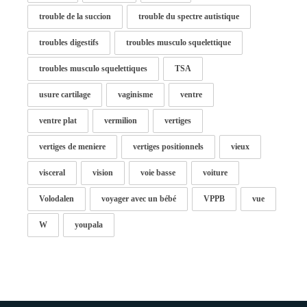
trouble de la succion
trouble du spectre autistique
troubles digestifs
troubles musculo squelettique
troubles musculo squelettiques
TSA
usure cartilage
vaginisme
ventre
ventre plat
vermilion
vertiges
vertiges de meniere
vertiges positionnels
vieux
visceral
vision
voie basse
voiture
Volodalen
voyager avec un bébé
VPPB
vue
W
youpala