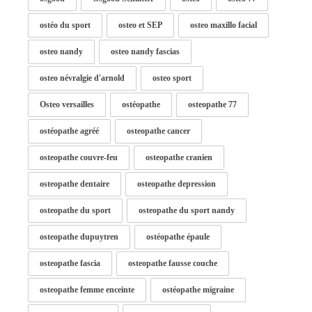
ostéo du sport
osteo et SEP
osteo maxillo facial
osteo nandy
osteo nandy fascias
osteo névralgie d'arnold
osteo sport
Osteo versailles
ostéopathe
osteopathe 77
ostéopathe agréé
osteopathe cancer
osteopathe couvre-feu
osteopathe cranien
osteopathe dentaire
osteopathe depression
osteopathe du sport
osteopathe du sport nandy
osteopathe dupuytren
ostéopathe épaule
osteopathe fascia
osteopathe fausse couche
osteopathe femme enceinte
ostéopathe migraine