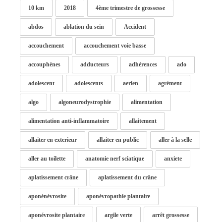
10 km
2018
4ème trimestre de grossesse
abdos
ablation du sein
Accident
accouchement
accouchement voie basse
accouphènes
adducteurs
adhérences
ado
adolescent
adolescents
aerien
agrément
algo
algoneurodystrophie
alimentation
alimentation anti-inflammatoire
allaitement
allaiter en exterieur
allaiter en public
aller à la selle
aller au toilette
anatomie nerf sciatique
anxiete
aplatissement crâne
aplatissement du crâne
aponénévrosite
aponévropathie plantaire
aponévrosite plantaire
argile verte
arrêt grossesse