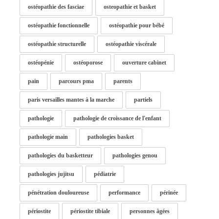
ostéopathie des fasciae
osteopathie et basket
ostéopathie fonctionnelle
ostéopathie pour bébé
ostéopathie structurelle
ostéopathie viscérale
ostéopénie
ostéoporose
ouverture cabinet
pain
parcours pma
parents
paris versailles mantes à la marche
partiels
pathologie
pathologie de croissance de l'enfant
pathologie main
pathologies basket
pathologies du basketteur
pathologies genou
pathologies jujitsu
pédiatrie
pénétration douloureuse
performance
périnée
périostite
périostite tibiale
personnes âgées