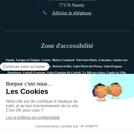
77176
Nandy
Afficher le téléphone
Zone d'accessibilité
Nandy, Savigny-le-Temple, Cesson, Moissy-Cramayel, Vert-Saint-Denis, Lieusaint, Saintry-sur-
Seine, Le Coudray-Montceaux, Boissise-le-Roi, Saint-Pierre-du-Perray, Saint-Fargeau-
Ponthierry, Corbeil-Essonnes, Saint-Germain-lès-Corbeil, Le Mée-sur-Seine, Combs-la-Ville,
Vaux-le-Pénil, Melun, Villabé, Dammarie-les-Lys, Quincy-sous-Sénart, Étiolles, Évry, Mennecy,
Boussy-Saint-Antoine, etc.
Plan du site
Mentions légales
Ostéopathe Versailles
© 2018 - Marie Messager - Ostéopathe à Nandy -