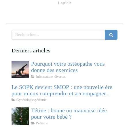
1 article
Rechercher
Derniers articles
Pourquoi votre ostéopathe vous
donne des exercices
Informations diverses
Le SOPK devient SMOP : une nouvelle ère
pour mieux comprendre et accompagner
cette pathologie féminine
Gynécologie-pédiatrie
Tétine : bonne ou mauvaise idée
pour votre bébé ?
Pédiatrie