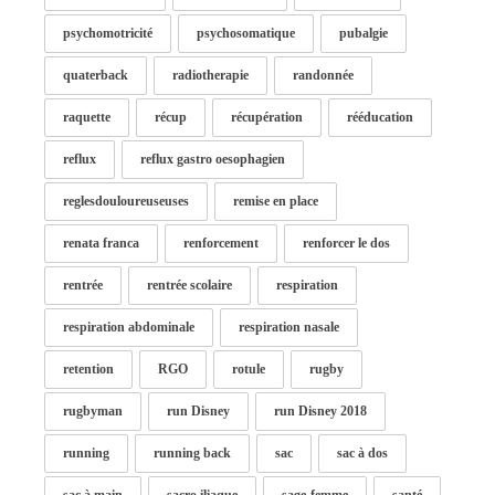
psychomotricité
psychosomatique
pubalgie
quaterback
radiotherapie
randonnée
raquette
récup
récupération
rééducation
reflux
reflux gastro oesophagien
reglesdouloureuseuses
remise en place
renata franca
renforcement
renforcer le dos
rentrée
rentrée scolaire
respiration
respiration abdominale
respiration nasale
retention
RGO
rotule
rugby
rugbyman
run Disney
run Disney 2018
running
running back
sac
sac à dos