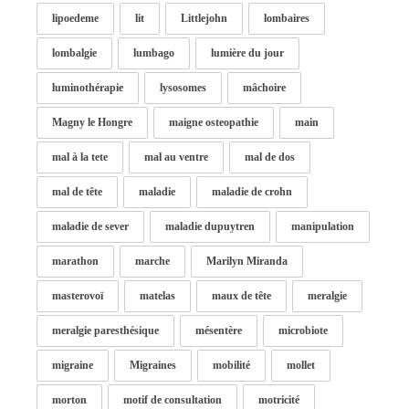
lipoedeme
lit
Littlejohn
lombaires
lombalgie
lumbago
lumière du jour
luminothérapie
lysosomes
mâchoire
Magny le Hongre
maigne osteopathie
main
mal à la tete
mal au ventre
mal de dos
mal de tête
maladie
maladie de crohn
maladie de sever
maladie dupuytren
manipulation
marathon
marche
Marilyn Miranda
masterovoï
matelas
maux de tête
meralgie
meralgie paresthésique
mésentère
microbiote
migraine
Migraines
mobilité
mollet
morton
motif de consultation
motricité