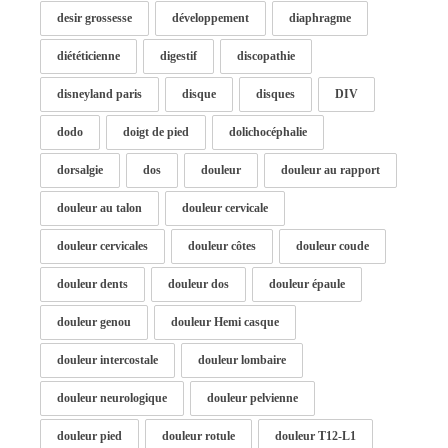
desir grossesse
développement
diaphragme
diététicienne
digestif
discopathie
disneyland paris
disque
disques
DIV
dodo
doigt de pied
dolichocéphalie
dorsalgie
dos
douleur
douleur au rapport
douleur au talon
douleur cervicale
douleur cervicales
douleur côtes
douleur coude
douleur dents
douleur dos
douleur épaule
douleur genou
douleur Hemi casque
douleur intercostale
douleur lombaire
douleur neurologique
douleur pelvienne
douleur pied
douleur rotule
douleur T12-L1