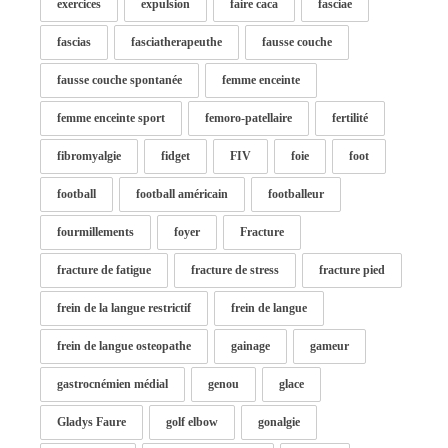
exercices
expulsion
faire caca
fasciae
fascias
fasciatherapeuthe
fausse couche
fausse couche spontanée
femme enceinte
femme enceinte sport
femoro-patellaire
fertilité
fibromyalgie
fidget
FIV
foie
foot
football
football américain
footballeur
fourmillements
foyer
Fracture
fracture de fatigue
fracture de stress
fracture pied
frein de la langue restrictif
frein de langue
frein de langue osteopathe
gainage
gameur
gastrocnémien médial
genou
glace
Gladys Faure
golf elbow
gonalgie