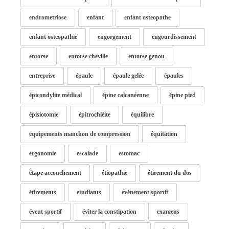
endrometriose
enfant
enfant osteopathe
enfant osteopathie
engorgement
engourdissement
entorse
entorse cheville
entorse genou
entreprise
épaule
épaule gelée
épaules
épicondylite médical
épine calcanéenne
épine pied
épisiotomie
épitrochléite
équilibre
équipements manchon de compression
équitation
ergonomie
escalade
estomac
étape accouchement
étiopathie
étirement du dos
étirements
etudiants
événement sportif
évent sportif
éviter la constipation
examens