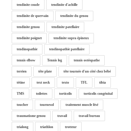
tendinite coude
tendinite d'achille
tendinite de quervain
tendinite du genou
tendinite genou
tendinite patellaire
tendinite poignet
tendinite supra épineux
tendinopathie
tendinopathie patellaire
tennis elbow
Tennis leg
tennis ostéopathe
terrien
tête plate
tête tournée d'un côté chez bébé
tétine
text neck
texto
TFL
tibia
TMS
toilettes
torticolis
torticolis congénital
toucher
tournesol
traitement muscle lésé
traumatisme genou
travail
travail bureau
trialong
triathlon
trotteur