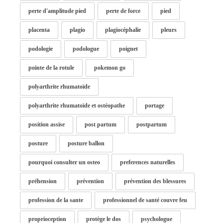
perte d'amplitude pied
perte de force
pied
placenta
plagio
plagiocéphalie
pleurs
podologie
podologue
poignet
pointe de la rotule
pokemon go
polyarthrite rhumatoïde
polyarthrite rhumatoïde et ostéopathe
portage
position assise
post partum
postpartum
posture
posture ballon
pourquoi consulter un osteo
preferences naturelles
préhension
prévention
prévention des blessures
profession de la sante
professionnel de santé couvre feu
proprioception
protège le dos
psychologue