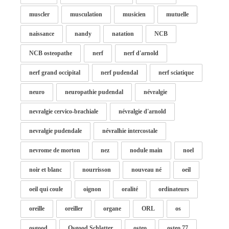
muscler
musculation
musicien
mutuelle
naissance
nandy
natation
NCB
NCB osteopathe
nerf
nerf d'arnold
nerf grand occipital
nerf pudendal
nerf sciatique
neuro
neuropathie pudendal
névralgie
nevralgie cervico-brachiale
névralgie d'arnold
nevralgie pudendale
névralhie intercostale
nevrome de morton
nez
nodule main
noel
noir et blanc
nourrisson
nouveau né
oeil
oeil qui coule
oignon
oralité
ordinateurs
oreille
oreiller
organe
ORL
os
osgood
Osgood Schlatter
osteo
osteo 77