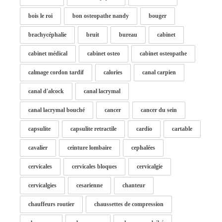
bois le roi
bon osteopathe nandy
bouger
brachycéphalie
bruit
bureau
cabinet
cabinet médical
cabinet osteo
cabinet osteopathe
calmage cordon tardif
calories
canal carpien
canal d'alcock
canal lacrymal
canal lacrymal bouché
cancer
cancer du sein
capsulite
capsulite retractile
cardio
cartable
cavalier
ceinture lombaire
cephalées
cervicales
cervicales bloques
cervicalgie
cervicalgies
cesarienne
chanteur
chauffeurs routier
chaussettes de compression