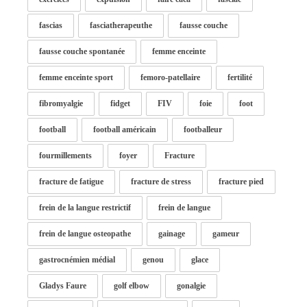
fascias
fasciatherapeuthe
fausse couche
fausse couche spontanée
femme enceinte
femme enceinte sport
femoro-patellaire
fertilité
fibromyalgie
fidget
FIV
foie
foot
football
football américain
footballeur
fourmillements
foyer
Fracture
fracture de fatigue
fracture de stress
fracture pied
frein de la langue restrictif
frein de langue
frein de langue osteopathe
gainage
gameur
gastrocnémien médial
genou
glace
Gladys Faure
golf elbow
gonalgie