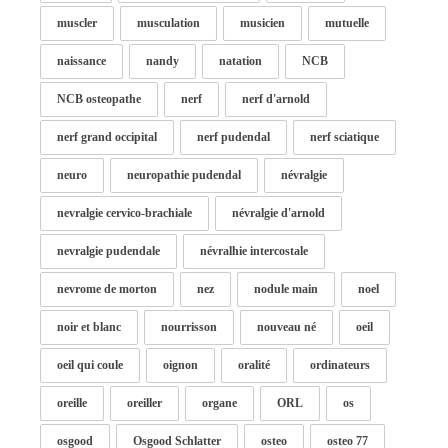
muscler
musculation
musicien
mutuelle
naissance
nandy
natation
NCB
NCB osteopathe
nerf
nerf d'arnold
nerf grand occipital
nerf pudendal
nerf sciatique
neuro
neuropathie pudendal
névralgie
nevralgie cervico-brachiale
névralgie d'arnold
nevralgie pudendale
névralhie intercostale
nevrome de morton
nez
nodule main
noel
noir et blanc
nourrisson
nouveau né
oeil
oeil qui coule
oignon
oralité
ordinateurs
oreille
oreiller
organe
ORL
os
osgood
Osgood Schlatter
osteo
osteo 77