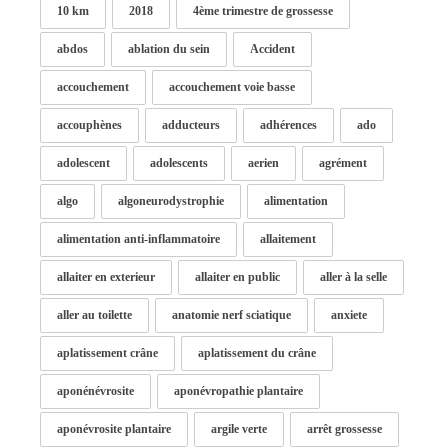
10 km
2018
4ème trimestre de grossesse
abdos
ablation du sein
Accident
accouchement
accouchement voie basse
accouphènes
adducteurs
adhérences
ado
adolescent
adolescents
aerien
agrément
algo
algoneurodystrophie
alimentation
alimentation anti-inflammatoire
allaitement
allaiter en exterieur
allaiter en public
aller à la selle
aller au toilette
anatomie nerf sciatique
anxiete
aplatissement crâne
aplatissement du crâne
aponénévrosite
aponévropathie plantaire
aponévrosite plantaire
argile verte
arrêt grossesse