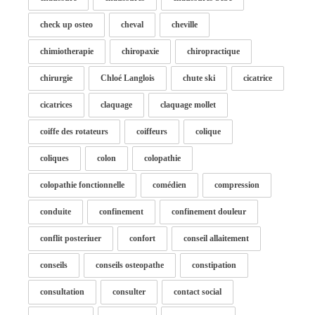
check up osteo
cheval
cheville
chimiotherapie
chiropaxie
chiropractique
chirurgie
Chloé Langlois
chute ski
cicatrice
cicatrices
claquage
claquage mollet
coiffe des rotateurs
coiffeurs
colique
coliques
colon
colopathie
colopathie fonctionnelle
comédien
compression
conduite
confinement
confinement douleur
conflit posteriuer
confort
conseil allaitement
conseils
conseils osteopathe
constipation
consultation
consulter
contact social