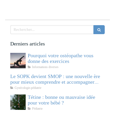
Rechercher
Derniers articles
Pourquoi votre ostéopathe vous
donne des exercices
Informations diverses
Le SOPK devient SMOP : une nouvelle ère
pour mieux comprendre et accompagner
cette pathologie féminine
Gynécologie-pédiatrie
Tétine : bonne ou mauvaise idée
pour votre bébé ?
Pédiatrie