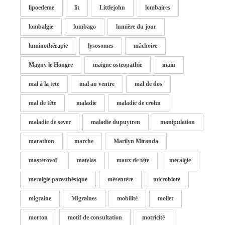
lipoedeme
lit
Littlejohn
lombaires
lombalgie
lumbago
lumière du jour
luminothérapie
lysosomes
mâchoire
Magny le Hongre
maigne osteopathie
main
mal à la tete
mal au ventre
mal de dos
mal de tête
maladie
maladie de crohn
maladie de sever
maladie dupuytren
manipulation
marathon
marche
Marilyn Miranda
masterovoï
matelas
maux de tête
meralgie
meralgie paresthésique
mésentère
microbiote
migraine
Migraines
mobilité
mollet
morton
motif de consultation
motricité