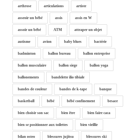
arthrose
articulations
artiste
asseoir un bébé
assis
assis en W
assoir un bébé
ATM
attraper un objet
autisme
avion
baby blues
bactérie
badminton
ballon bureau
ballon entreprise
ballon musculaire
ballon siege
ballon yoga
ballonements
bandelette ilio tibiale
bandes de couleur
bandes de k-tape
banque
basketball
bébé
bébé confinement
besace
bien choisir son sac
bien être
bien faire caca
bien se positionner aux toilettes
bien vieillir
bilan osteo
blessures jujitsu
blessures ski