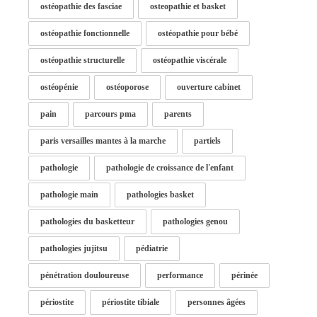
ostéopathie des fasciae
osteopathie et basket
ostéopathie fonctionnelle
ostéopathie pour bébé
ostéopathie structurelle
ostéopathie viscérale
ostéopénie
ostéoporose
ouverture cabinet
pain
parcours pma
parents
paris versailles mantes à la marche
partiels
pathologie
pathologie de croissance de l'enfant
pathologie main
pathologies basket
pathologies du basketteur
pathologies genou
pathologies jujitsu
pédiatrie
pénétration douloureuse
performance
périnée
périostite
périostite tibiale
personnes âgées