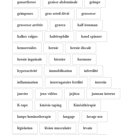
gonarthrose
graisse abdominale
grimpe
grimpeurs
gros orteil dévié
grossesse
grossesse arrêtée
gyneco
half ironman
hallux valgus
haltérophilie
hand spinner
hemorroides
hernie
hernie discale
hernie inguinale
histoire
hormone
hyperactivité
immobilisation
infertilité
inflammation
interrogatoire fertilité
intestin
janvier
jeux vidéos
jujitsu
jumeau interne
K-tape
kinésio taping
Kinésithérapie
lampe luminotherapie
langage
lavage nez
législation
lésion musculaire
levain