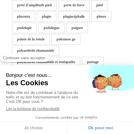
perte d'amplitude pied
perte de force
pied
placenta
plagio
plagiocéphalie
pleurs
podologie
podologue
poignet
pointe de la rotule
pokemon go
polyarthrite rhumatoïde
polyarthrite rhumatoïde et ostéopathe
portage
position assise
post partum
postpartum
posture
posture ballon
pourquoi consulter un osteo
preferences naturelles
préhension
prévention
prévention des blessures
profession de la sante
professionnel de santé couvre feu
proprioception
protège le dos
psychologue