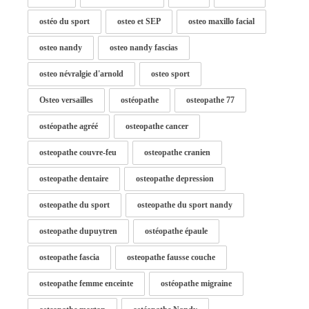
ostéo du sport
osteo et SEP
osteo maxillo facial
osteo nandy
osteo nandy fascias
osteo névralgie d'arnold
osteo sport
Osteo versailles
ostéopathe
osteopathe 77
ostéopathe agréé
osteopathe cancer
osteopathe couvre-feu
osteopathe cranien
osteopathe dentaire
osteopathe depression
osteopathe du sport
osteopathe du sport nandy
osteopathe dupuytren
ostéopathe épaule
osteopathe fascia
osteopathe fausse couche
osteopathe femme enceinte
ostéopathe migraine