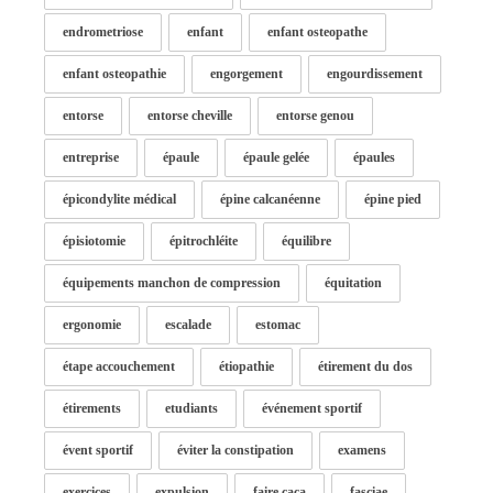
endrometriose
enfant
enfant osteopathe
enfant osteopathie
engorgement
engourdissement
entorse
entorse cheville
entorse genou
entreprise
épaule
épaule gelée
épaules
épicondylite médical
épine calcanéenne
épine pied
épisiotomie
épitrochléite
équilibre
équipements manchon de compression
équitation
ergonomie
escalade
estomac
étape accouchement
étiopathie
étirement du dos
étirements
etudiants
événement sportif
évent sportif
éviter la constipation
examens
exercices
expulsion
faire caca
fasciae