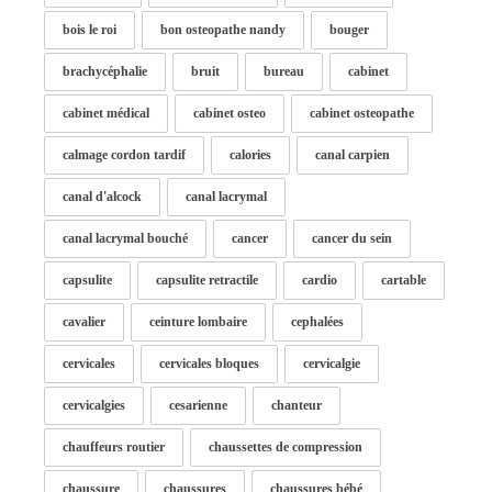
bois le roi
bon osteopathe nandy
bouger
brachycéphalie
bruit
bureau
cabinet
cabinet médical
cabinet osteo
cabinet osteopathe
calmage cordon tardif
calories
canal carpien
canal d'alcock
canal lacrymal
canal lacrymal bouché
cancer
cancer du sein
capsulite
capsulite retractile
cardio
cartable
cavalier
ceinture lombaire
cephalées
cervicales
cervicales bloques
cervicalgie
cervicalgies
cesarienne
chanteur
chauffeurs routier
chaussettes de compression
chaussure
chaussures
chaussures bébé