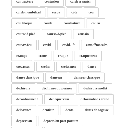
contracture
contusion
corde à sauter
cordon ombilical
corps
côte
cou
cou bloque
coude
courbature
courir
course à pied
course-à-pied
coussin
couvre-feu
covid
covid-19
coxo fémorales
crampe
crane
craque
craquement
crevasses
crohn
croissance
danse
danse classique
danseur
danseur classique
déchirure
déchirure du périnée
déchirure mollet
déconfinement
dedequervain
déformations crâne
delivrance
dentiste
dents
dents de sagesse
depression
depression post partum