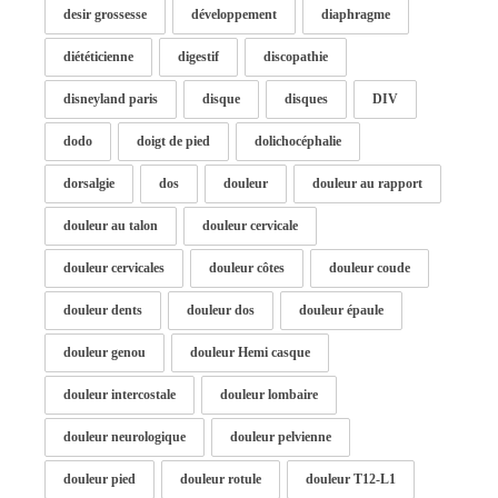
desir grossesse
développement
diaphragme
diététicienne
digestif
discopathie
disneyland paris
disque
disques
DIV
dodo
doigt de pied
dolichocéphalie
dorsalgie
dos
douleur
douleur au rapport
douleur au talon
douleur cervicale
douleur cervicales
douleur côtes
douleur coude
douleur dents
douleur dos
douleur épaule
douleur genou
douleur Hemi casque
douleur intercostale
douleur lombaire
douleur neurologique
douleur pelvienne
douleur pied
douleur rotule
douleur T12-L1