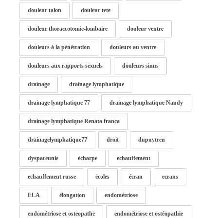
douleur talon
douleur tete
douleur thoraccotomie-lombaire
douleur ventre
douleurs à la pénétration
douleurs au ventre
douleurs aux rapports sexuels
douleurs sinus
drainage
drainage lymphatique
drainage lymphatique 77
drainage lymphatique Nandy
drainage lymphatique Renata franca
drainagelymphatique77
droit
dupuytren
dyspareunie
écharpe
echauffement
echauffement russe
écoles
écran
ecrans
ELA
élongation
endométriose
endométriose et osteopathe
endométriose et ostéopathie