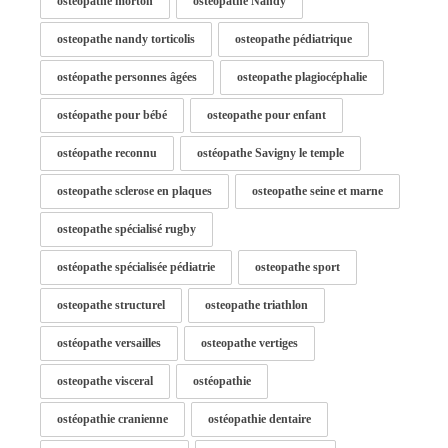
osteopathe morton
ostéopathe Nandy
osteopathe nandy torticolis
osteopathe pédiatrique
ostéopathe personnes âgées
osteopathe plagiocéphalie
ostéopathe pour bébé
osteopathe pour enfant
ostéopathe reconnu
ostéopathe Savigny le temple
osteopathe sclerose en plaques
osteopathe seine et marne
osteopathe spécialisé rugby
ostéopathe spécialisée pédiatrie
osteopathe sport
osteopathe structurel
osteopathe triathlon
ostéopathe versailles
osteopathe vertiges
osteopathe visceral
ostéopathie
ostéopathie cranienne
ostéopathie dentaire