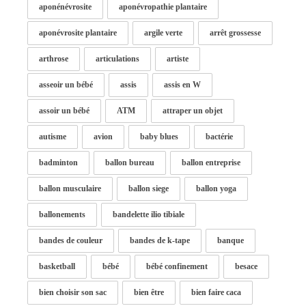
aponénévrosite
aponévropathie plantaire
aponévrosite plantaire
argile verte
arrêt grossesse
arthrose
articulations
artiste
asseoir un bébé
assis
assis en W
assoir un bébé
ATM
attraper un objet
autisme
avion
baby blues
bactérie
badminton
ballon bureau
ballon entreprise
ballon musculaire
ballon siege
ballon yoga
ballonements
bandelette ilio tibiale
bandes de couleur
bandes de k-tape
banque
basketball
bébé
bébé confinement
besace
bien choisir son sac
bien être
bien faire caca