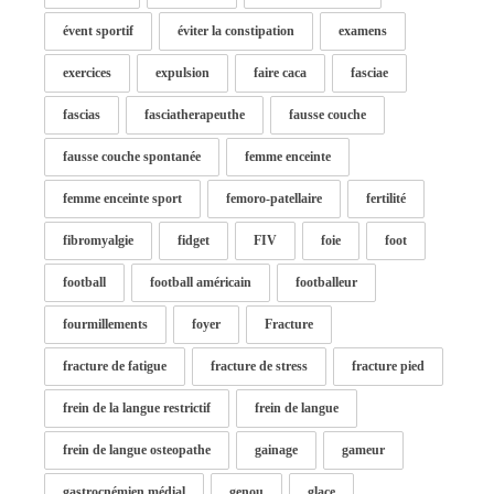
évent sportif
éviter la constipation
examens
exercices
expulsion
faire caca
fasciae
fascias
fasciatherapeuthe
fausse couche
fausse couche spontanée
femme enceinte
femme enceinte sport
femoro-patellaire
fertilité
fibromyalgie
fidget
FIV
foie
foot
football
football américain
footballeur
fourmillements
foyer
Fracture
fracture de fatigue
fracture de stress
fracture pied
frein de la langue restrictif
frein de langue
frein de langue osteopathe
gainage
gameur
gastrocnémien médial
genou
glace