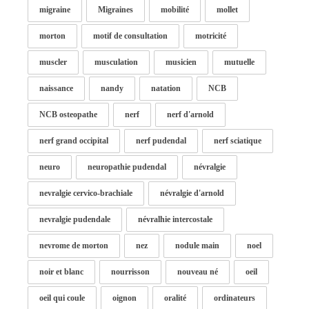
migraine
Migraines
mobilité
mollet
morton
motif de consultation
motricité
muscler
musculation
musicien
mutuelle
naissance
nandy
natation
NCB
NCB osteopathe
nerf
nerf d'arnold
nerf grand occipital
nerf pudendal
nerf sciatique
neuro
neuropathie pudendal
névralgie
nevralgie cervico-brachiale
névralgie d'arnold
nevralgie pudendale
névralhie intercostale
nevrome de morton
nez
nodule main
noel
noir et blanc
nourrisson
nouveau né
oeil
oeil qui coule
oignon
oralité
ordinateurs