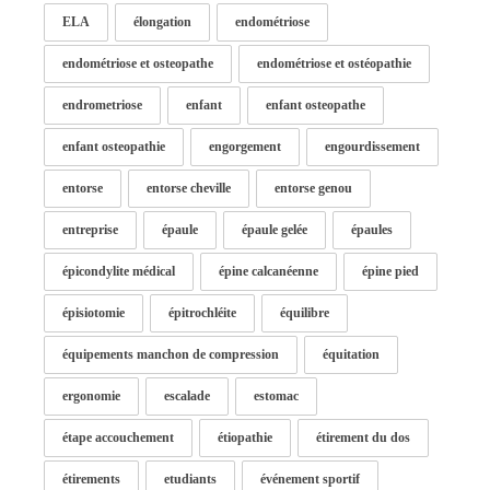
ELA
élongation
endométriose
endométriose et osteopathe
endométriose et ostéopathie
endrometriose
enfant
enfant osteopathe
enfant osteopathie
engorgement
engourdissement
entorse
entorse cheville
entorse genou
entreprise
épaule
épaule gelée
épaules
épicondylite médical
épine calcanéenne
épine pied
épisiotomie
épitrochléite
équilibre
équipements manchon de compression
équitation
ergonomie
escalade
estomac
étape accouchement
étiopathie
étirement du dos
étirements
etudiants
événement sportif