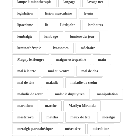
lampe luminotherapie
langage
lavage nez
législation
lésion musculaire
levain
lipoedeme
lit
Littlejohn
lombaires
lombalgie
lumbago
lumière du jour
luminothérapie
lysosomes
mâchoire
Magny le Hongre
maigne osteopathie
main
mal à la tete
mal au ventre
mal de dos
mal de tête
maladie
maladie de crohn
maladie de sever
maladie dupuytren
manipulation
marathon
marche
Marilyn Miranda
masterovoï
matelas
maux de tête
meralgie
meralgie paresthésique
mésentère
microbiote