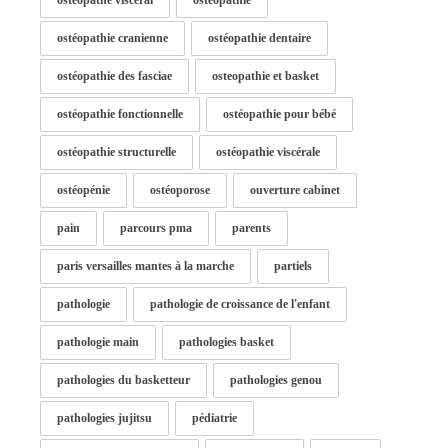
ostéopathie cranienne
ostéopathie dentaire
ostéopathie des fasciae
osteopathie et basket
ostéopathie fonctionnelle
ostéopathie pour bébé
ostéopathie structurelle
ostéopathie viscérale
ostéopénie
ostéoporose
ouverture cabinet
pain
parcours pma
parents
paris versailles mantes à la marche
partiels
pathologie
pathologie de croissance de l'enfant
pathologie main
pathologies basket
pathologies du basketteur
pathologies genou
pathologies jujitsu
pédiatrie