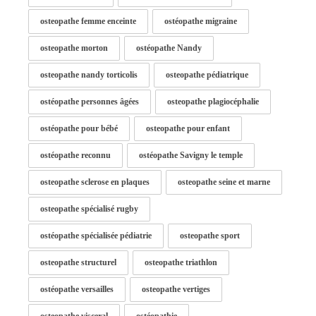
osteopathe femme enceinte
ostéopathe migraine
osteopathe morton
ostéopathe Nandy
osteopathe nandy torticolis
osteopathe pédiatrique
ostéopathe personnes âgées
osteopathe plagiocéphalie
ostéopathe pour bébé
osteopathe pour enfant
ostéopathe reconnu
ostéopathe Savigny le temple
osteopathe sclerose en plaques
osteopathe seine et marne
osteopathe spécialisé rugby
ostéopathe spécialisée pédiatrie
osteopathe sport
osteopathe structurel
osteopathe triathlon
ostéopathe versailles
osteopathe vertiges
osteopathe visceral
ostéopathie