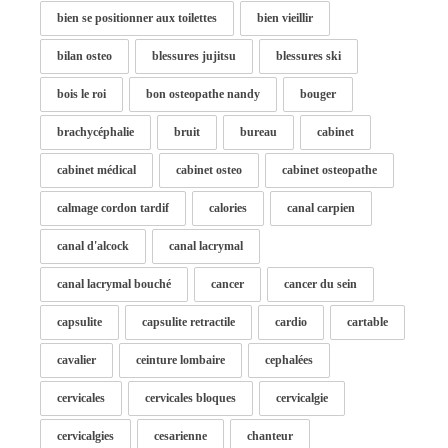
bien se positionner aux toilettes
bien vieillir
bilan osteo
blessures jujitsu
blessures ski
bois le roi
bon osteopathe nandy
bouger
brachycéphalie
bruit
bureau
cabinet
cabinet médical
cabinet osteo
cabinet osteopathe
calmage cordon tardif
calories
canal carpien
canal d'alcock
canal lacrymal
canal lacrymal bouché
cancer
cancer du sein
capsulite
capsulite retractile
cardio
cartable
cavalier
ceinture lombaire
cephalées
cervicales
cervicales bloques
cervicalgie
cervicalgies
cesarienne
chanteur