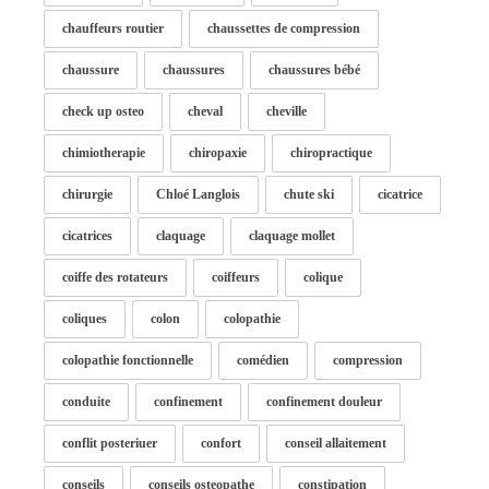
chauffeurs routier
chaussettes de compression
chaussure
chaussures
chaussures bébé
check up osteo
cheval
cheville
chimiotherapie
chiropaxie
chiropractique
chirurgie
Chloé Langlois
chute ski
cicatrice
cicatrices
claquage
claquage mollet
coiffe des rotateurs
coiffeurs
colique
coliques
colon
colopathie
colopathie fonctionnelle
comédien
compression
conduite
confinement
confinement douleur
conflit posteriuer
confort
conseil allaitement
conseils
conseils osteopathe
constipation