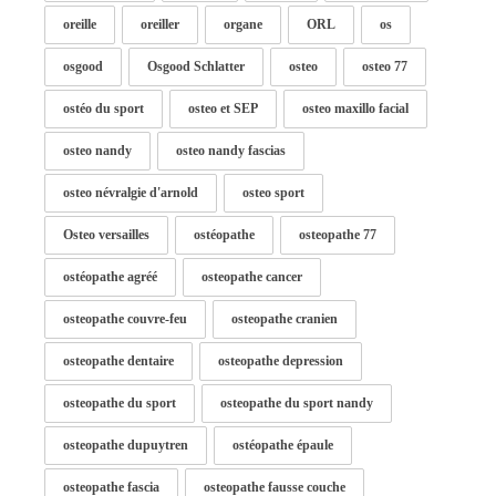
oreille
oreiller
organe
ORL
os
osgood
Osgood Schlatter
osteo
osteo 77
ostéo du sport
osteo et SEP
osteo maxillo facial
osteo nandy
osteo nandy fascias
osteo névralgie d'arnold
osteo sport
Osteo versailles
ostéopathe
osteopathe 77
ostéopathe agréé
osteopathe cancer
osteopathe couvre-feu
osteopathe cranien
osteopathe dentaire
osteopathe depression
osteopathe du sport
osteopathe du sport nandy
osteopathe dupuytren
ostéopathe épaule
osteopathe fascia
osteopathe fausse couche