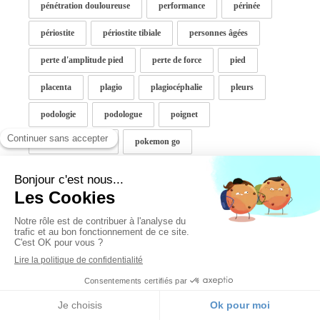
pénétration douloureuse
performance
périnée
périostite
périostite tibiale
personnes âgées
perte d'amplitude pied
perte de force
pied
placenta
plagio
plagiocéphalie
pleurs
podologie
podologue
poignet
pointe de la rotule
pokemon go
polyarthrite rhumatoïde
polyarthrite rhumatoïde et ostéopathe
portage
position assise
post partum
postpartum
posture
posture ballon
pourquoi consulter un osteo
preferences naturelles
préhension
prévention
prévention des blessures