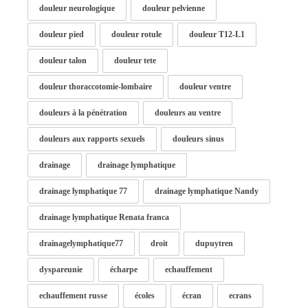
douleur neurologique
douleur pelvienne
douleur pied
douleur rotule
douleur T12-L1
douleur talon
douleur tete
douleur thoraccotomie-lombaire
douleur ventre
douleurs à la pénétration
douleurs au ventre
douleurs aux rapports sexuels
douleurs sinus
drainage
drainage lymphatique
drainage lymphatique 77
drainage lymphatique Nandy
drainage lymphatique Renata franca
drainagelymphatique77
droit
dupuytren
dyspareunie
écharpe
echauffement
echauffement russe
écoles
écran
ecrans