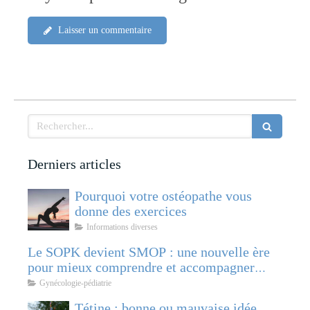
Laisser un commentaire
Rechercher
Derniers articles
Pourquoi votre ostéopathe vous
donne des exercices
Informations diverses
Le SOPK devient SMOP : une nouvelle ère
pour mieux comprendre et accompagner
cette pathologie féminine
Gynécologie-pédiatrie
Tétine : bonne ou mauvaise idée