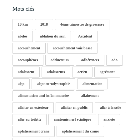
Mots clés
10 km
2018
4ème trimestre de grossesse
abdos
ablation du sein
Accident
accouchement
accouchement voie basse
accouphènes
adducteurs
adhérences
ado
adolescent
adolescents
aerien
agrément
algo
algoneurodystrophie
alimentation
alimentation anti-inflammatoire
allaitement
allaiter en exterieur
allaiter en public
aller à la selle
aller au toilette
anatomie nerf sciatique
anxiete
aplatissement crâne
aplatissement du crâne