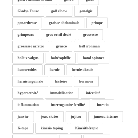
Gladys Faure
golf elbow
gonalgie
gonarthrose
graisse abdominale
grimpe
grimpeurs
gros orteil dévié
grossesse
grossesse arrêtée
gyneco
half ironman
hallux valgus
haltérophilie
hand spinner
hemorroides
hernie
hernie discale
hernie inguinale
histoire
hormone
hyperactivité
immobilisation
infertilité
inflammation
interrogatoire fertilité
intestin
janvier
jeux vidéos
jujitsu
jumeau interne
K-tape
kinésio taping
Kinésithérapie