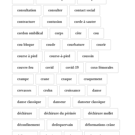
consultation
consulter
contact social
contracture
contusion
corde à sauter
cordon ombilical
corps
côte
cou
cou bloque
coude
courbature
courir
course à pied
course-à-pied
coussin
couvre-feu
covid
covid-19
coxo fémorales
crampe
crane
craque
craquement
crevasses
crohn
croissance
danse
danse classique
danseur
danseur classique
déchirure
déchirure du périnée
déchirure mollet
déconfinement
dedequervain
déformations crâne