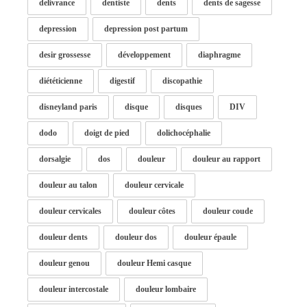
delivrance
dentiste
dents
dents de sagesse
depression
depression post partum
desir grossesse
développement
diaphragme
diététicienne
digestif
discopathie
disneyland paris
disque
disques
DIV
dodo
doigt de pied
dolichocéphalie
dorsalgie
dos
douleur
douleur au rapport
douleur au talon
douleur cervicale
douleur cervicales
douleur côtes
douleur coude
douleur dents
douleur dos
douleur épaule
douleur genou
douleur Hemi casque
douleur intercostale
douleur lombaire