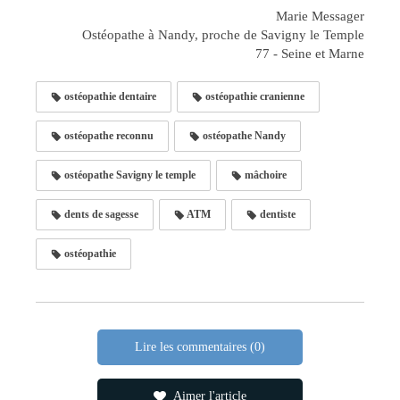
Marie Messager
Ostéopathe à Nandy, proche de Savigny le Temple
77 - Seine et Marne
ostéopathie dentaire
ostéopathie cranienne
ostéopathe reconnu
ostéopathe Nandy
ostéopathe Savigny le temple
mâchoire
dents de sagesse
ATM
dentiste
ostéopathie
Lire les commentaires (0)
Aimer l'article