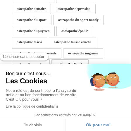
osteopathe dentaire
osteopathe depression
osteopathe du sport
osteopathe du sport nandy
osteopathe dupuytren
ostéopathe épaule
osteopathe fascia
osteopathe fausse couche
osteopathe femme enceinte
ostéopathe migraine
osteopathe morton
ostéopathe Nandy
osteopathe nandy torticolis
osteopathe pédiatrique
ostéopathe personnes âgées
osteopathe plagiocéphalie
ostéopathe pour bébé
osteopathe pour enfant
ostéopathe reconnu
ostéopathe Savigny le temple
osteopathe sclerose en plaques
osteopathe seine et marne