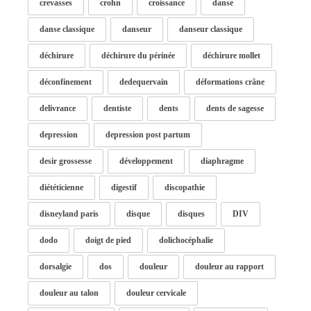
crevasses
crohn
croissance
danse
danse classique
danseur
danseur classique
déchirure
déchirure du périnée
déchirure mollet
déconfinement
dedequervain
déformations crâne
delivrance
dentiste
dents
dents de sagesse
depression
depression post partum
desir grossesse
développement
diaphragme
diététicienne
digestif
discopathie
disneyland paris
disque
disques
DIV
dodo
doigt de pied
dolichocéphalie
dorsalgie
dos
douleur
douleur au rapport
douleur au talon
douleur cervicale