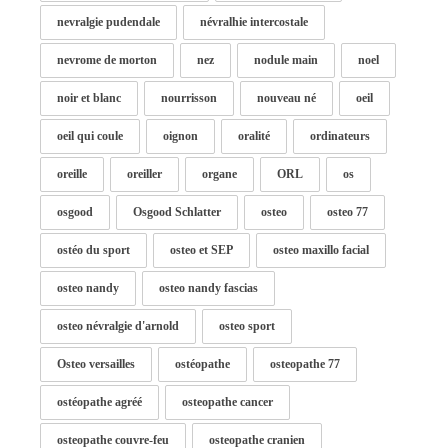
nevralgie pudendale
névralhie intercostale
nevrome de morton
nez
nodule main
noel
noir et blanc
nourrisson
nouveau né
oeil
oeil qui coule
oignon
oralité
ordinateurs
oreille
oreiller
organe
ORL
os
osgood
Osgood Schlatter
osteo
osteo 77
ostéo du sport
osteo et SEP
osteo maxillo facial
osteo nandy
osteo nandy fascias
osteo névralgie d'arnold
osteo sport
Osteo versailles
ostéopathe
osteopathe 77
ostéopathe agréé
osteopathe cancer
osteopathe couvre-feu
osteopathe cranien