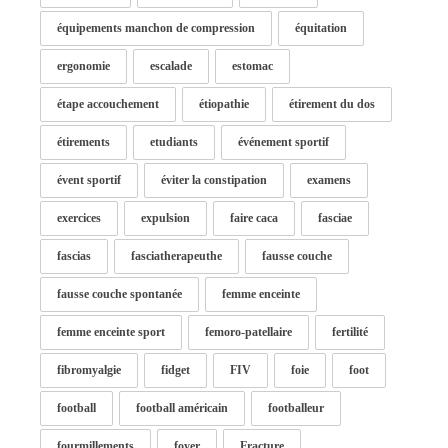
équipements manchon de compression
équitation
ergonomie
escalade
estomac
étape accouchement
étiopathie
étirement du dos
étirements
etudiants
événement sportif
évent sportif
éviter la constipation
examens
exercices
expulsion
faire caca
fasciae
fascias
fasciatherapeuthe
fausse couche
fausse couche spontanée
femme enceinte
femme enceinte sport
femoro-patellaire
fertilité
fibromyalgie
fidget
FIV
foie
foot
football
football américain
footballeur
fourmillements
foyer
Fracture