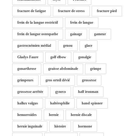
fracture de fatigue
fracture de stress
fracture pied
frein de la langue restrictif
frein de langue
frein de langue osteopathe
gainage
gameur
gastrocnémien médial
genou
glace
Gladys Faure
golf elbow
gonalgie
gonarthrose
graisse abdominale
grimpe
grimpeurs
gros orteil dévié
grossesse
grossesse arrêtée
gyneco
half ironman
hallux valgus
haltérophilie
hand spinner
hemorroides
hernie
hernie discale
hernie inguinale
histoire
hormone