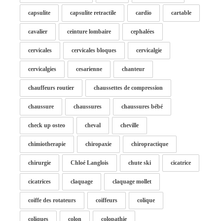
capsulite
capsulite retractile
cardio
cartable
cavalier
ceinture lombaire
cephalées
cervicales
cervicales bloques
cervicalgie
cervicalgies
cesarienne
chanteur
chauffeurs routier
chaussettes de compression
chaussure
chaussures
chaussures bébé
check up osteo
cheval
cheville
chimiotherapie
chiropaxie
chiropractique
chirurgie
Chloé Langlois
chute ski
cicatrice
cicatrices
claquage
claquage mollet
coiffe des rotateurs
coiffeurs
colique
coliques
colon
colopathie