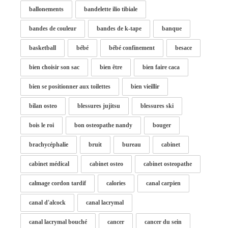
ballonements
bandelette ilio tibiale
bandes de couleur
bandes de k-tape
banque
basketball
bébé
bébé confinement
besace
bien choisir son sac
bien être
bien faire caca
bien se positionner aux toilettes
bien vieillir
bilan osteo
blessures jujitsu
blessures ski
bois le roi
bon osteopathe nandy
bouger
brachycéphalie
bruit
bureau
cabinet
cabinet médical
cabinet osteo
cabinet osteopathe
calmage cordon tardif
calories
canal carpien
canal d'alcock
canal lacrymal
canal lacrymal bouché
cancer
cancer du sein