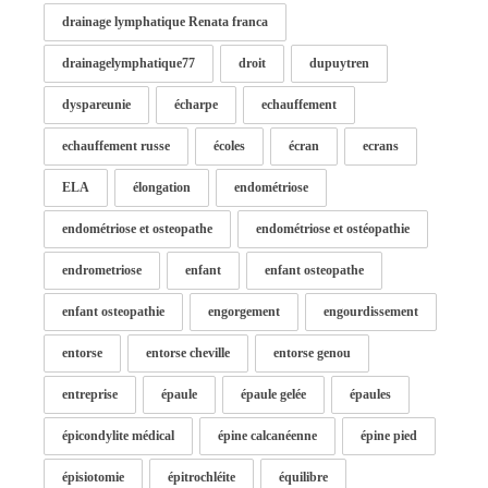
drainage lymphatique Renata franca
drainagelymphatique77
droit
dupuytren
dyspareunie
écharpe
echauffement
echauffement russe
écoles
écran
ecrans
ELA
élongation
endométriose
endométriose et osteopathe
endométriose et ostéopathie
endrometriose
enfant
enfant osteopathe
enfant osteopathie
engorgement
engourdissement
entorse
entorse cheville
entorse genou
entreprise
épaule
épaule gelée
épaules
épicondylite médical
épine calcanéenne
épine pied
épisiotomie
épitrochléite
équilibre