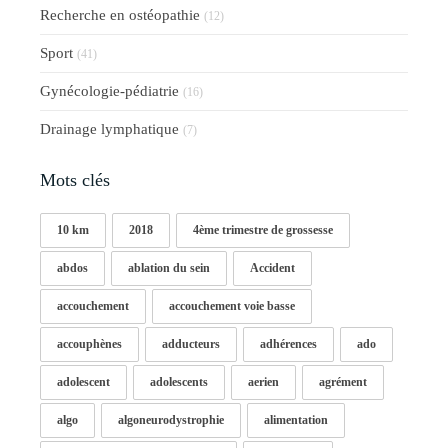
Recherche en ostéopathie
(12)
Sport
(41)
Gynécologie-pédiatrie
(16)
Drainage lymphatique
(7)
Mots clés
10 km
2018
4ème trimestre de grossesse
abdos
ablation du sein
Accident
accouchement
accouchement voie basse
accouphènes
adducteurs
adhérences
ado
adolescent
adolescents
aerien
agrément
algo
algoneurodystrophie
alimentation