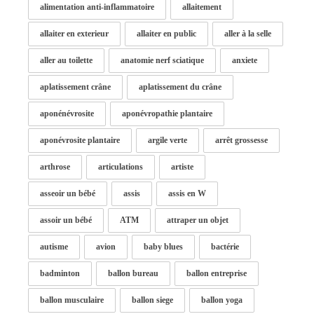
alimentation anti-inflammatoire
allaitement
allaiter en exterieur
allaiter en public
aller à la selle
aller au toilette
anatomie nerf sciatique
anxiete
aplatissement crâne
aplatissement du crâne
aponénévrosite
aponévropathie plantaire
aponévrosite plantaire
argile verte
arrêt grossesse
arthrose
articulations
artiste
asseoir un bébé
assis
assis en W
assoir un bébé
ATM
attraper un objet
autisme
avion
baby blues
bactérie
badminton
ballon bureau
ballon entreprise
ballon musculaire
ballon siege
ballon yoga