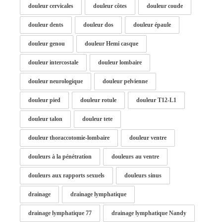
douleur cervicales
douleur côtes
douleur coude
douleur dents
douleur dos
douleur épaule
douleur genou
douleur Hemi casque
douleur intercostale
douleur lombaire
douleur neurologique
douleur pelvienne
douleur pied
douleur rotule
douleur T12-L1
douleur talon
douleur tete
douleur thoraccotomie-lombaire
douleur ventre
douleurs à la pénétration
douleurs au ventre
douleurs aux rapports sexuels
douleurs sinus
drainage
drainage lymphatique
drainage lymphatique 77
drainage lymphatique Nandy