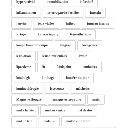
hyperactivité
immobilisation
infertilité
inflammation
interrogatoire fertilité
intestin
janvier
jeux vidéos
jujitsu
jumeau interne
K-tape
kinésio taping
Kinésithérapie
lampe luminotherapie
langage
lavage nez
législation
lésion musculaire
levain
lipoedeme
lit
Littlejohn
lombaires
lombalgie
lumbago
lumière du jour
luminothérapie
lysosomes
mâchoire
Magny le Hongre
maigne osteopathie
main
mal à la tete
mal au ventre
mal de dos
mal de tête
maladie
maladie de crohn