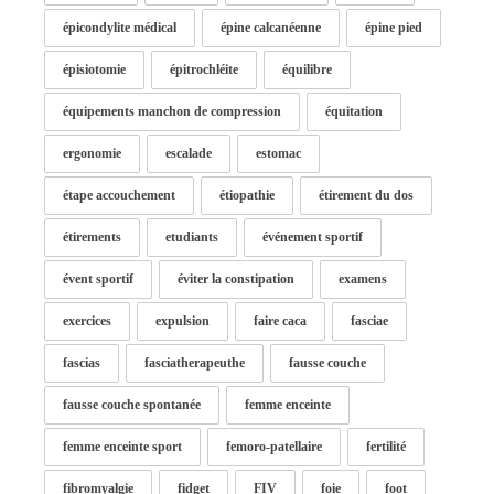
épicondylite médical
épine calcanéenne
épine pied
épisiotomie
épitrochléite
équilibre
équipements manchon de compression
équitation
ergonomie
escalade
estomac
étape accouchement
étiopathie
étirement du dos
étirements
etudiants
événement sportif
évent sportif
éviter la constipation
examens
exercices
expulsion
faire caca
fasciae
fascias
fasciatherapeuthe
fausse couche
fausse couche spontanée
femme enceinte
femme enceinte sport
femoro-patellaire
fertilité
fibromyalgie
fidget
FIV
foie
foot