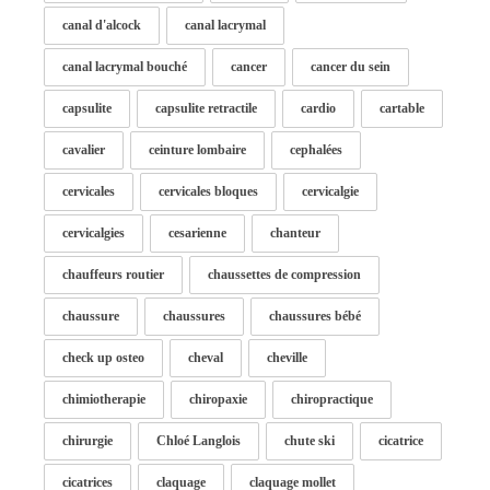
canal d'alcock
canal lacrymal
canal lacrymal bouché
cancer
cancer du sein
capsulite
capsulite retractile
cardio
cartable
cavalier
ceinture lombaire
cephalées
cervicales
cervicales bloques
cervicalgie
cervicalgies
cesarienne
chanteur
chauffeurs routier
chaussettes de compression
chaussure
chaussures
chaussures bébé
check up osteo
cheval
cheville
chimiotherapie
chiropaxie
chiropractique
chirurgie
Chloé Langlois
chute ski
cicatrice
cicatrices
claquage
claquage mollet