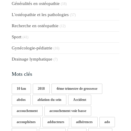
Généralités en ostéopathie
(18)
L'ostéopathie et les pathologies
(57)
Recherche en ostéopathie
(12)
Sport
(41)
Gynécologie-pédiatrie
(16)
Drainage lymphatique
(7)
Mots clés
10 km
2018
4ème trimestre de grossesse
abdos
ablation du sein
Accident
accouchement
accouchement voie basse
accouphènes
adducteurs
adhérences
ado