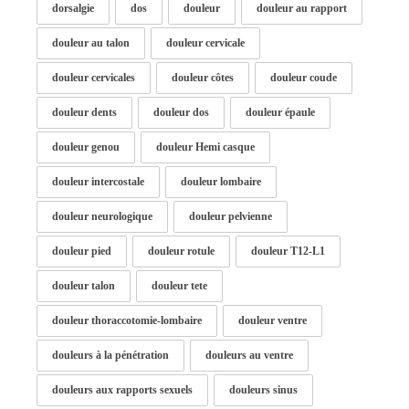
dorsalgie
dos
douleur
douleur au rapport
douleur au talon
douleur cervicale
douleur cervicales
douleur côtes
douleur coude
douleur dents
douleur dos
douleur épaule
douleur genou
douleur Hemi casque
douleur intercostale
douleur lombaire
douleur neurologique
douleur pelvienne
douleur pied
douleur rotule
douleur T12-L1
douleur talon
douleur tete
douleur thoraccotomie-lombaire
douleur ventre
douleurs à la pénétration
douleurs au ventre
douleurs aux rapports sexuels
douleurs sinus