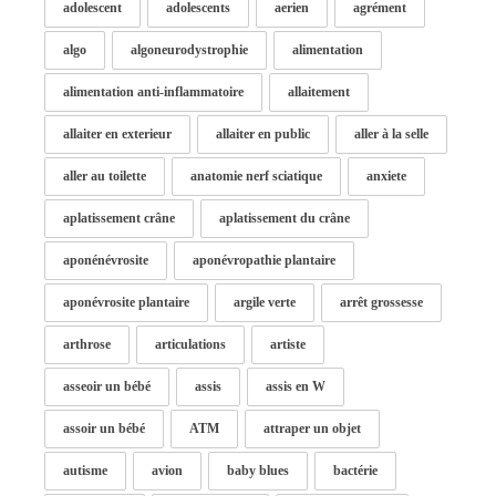
adolescent
adolescents
aerien
agrément
algo
algoneurodystrophie
alimentation
alimentation anti-inflammatoire
allaitement
allaiter en exterieur
allaiter en public
aller à la selle
aller au toilette
anatomie nerf sciatique
anxiete
aplatissement crâne
aplatissement du crâne
aponénévrosite
aponévropathie plantaire
aponévrosite plantaire
argile verte
arrêt grossesse
arthrose
articulations
artiste
asseoir un bébé
assis
assis en W
assoir un bébé
ATM
attraper un objet
autisme
avion
baby blues
bactérie