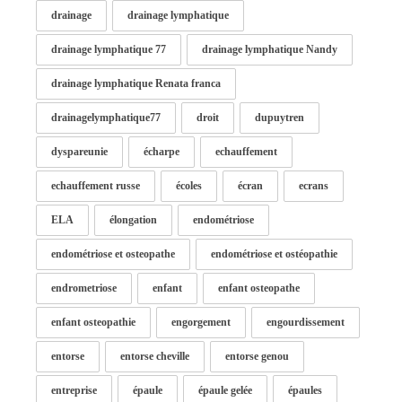
drainage
drainage lymphatique
drainage lymphatique 77
drainage lymphatique Nandy
drainage lymphatique Renata franca
drainagelymphatique77
droit
dupuytren
dyspareunie
écharpe
echauffement
echauffement russe
écoles
écran
ecrans
ELA
élongation
endométriose
endométriose et osteopathe
endométriose et ostéopathie
endrometriose
enfant
enfant osteopathe
enfant osteopathie
engorgement
engourdissement
entorse
entorse cheville
entorse genou
entreprise
épaule
épaule gelée
épaules