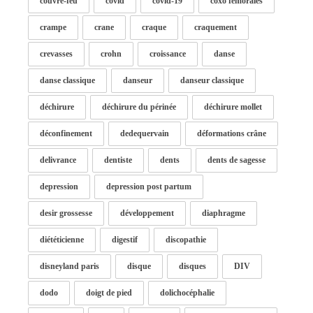
couvre-feu
covid
covid-19
coxo fémorales
crampe
crane
craque
craquement
crevasses
crohn
croissance
danse
danse classique
danseur
danseur classique
déchirure
déchirure du périnée
déchirure mollet
déconfinement
dedequervain
déformations crâne
delivrance
dentiste
dents
dents de sagesse
depression
depression post partum
desir grossesse
développement
diaphragme
diététicienne
digestif
discopathie
disneyland paris
disque
disques
DIV
dodo
doigt de pied
dolichocéphalie