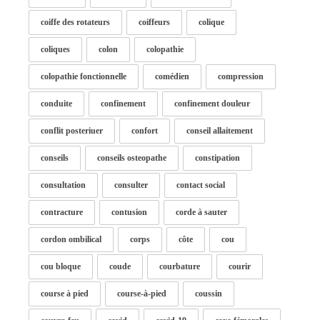
coiffe des rotateurs
coiffeurs
colique
coliques
colon
colopathie
colopathie fonctionnelle
comédien
compression
conduite
confinement
confinement douleur
conflit posteriuer
confort
conseil allaitement
conseils
conseils osteopathe
constipation
consultation
consulter
contact social
contracture
contusion
corde à sauter
cordon ombilical
corps
côte
cou
cou bloque
coude
courbature
courir
course à pied
course-à-pied
coussin