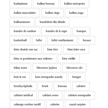
badminton
ballon bureau
ballon entreprise
ballon musculaire
ballon siege
ballon yoga
ballonements
bandelette ilio tibiale
bandes de couleur
bandes de k-tape
banque
basketball
bébé
bébé confinement
besace
bien choisir son sac
bien être
bien faire caca
bien se positionner aux toilettes
bien vieillir
bilan osteo
blessures jujitsu
blessures ski
bois le roi
bon osteopathe nandy
bouger
brachycéphalie
bruit
bureau
cabinet
cabinet médical
cabinet osteo
cabinet osteopathe
calmage cordon tardif
calories
canal carpien