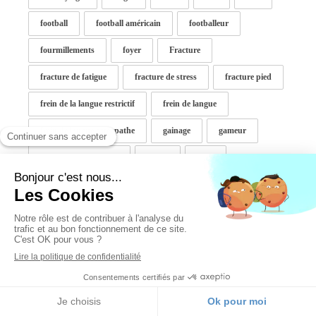
football
football américain
footballeur
fourmillements
foyer
Fracture
fracture de fatigue
fracture de stress
fracture pied
frein de la langue restrictif
frein de langue
frein de langue osteopathe
gainage
gameur
gastrocnémien médial
genou
glace
Gladys Faure
golf elbow
gonalgie
gonarthrose
graisse abdominale
grimpe
grimpeurs
gros orteil dévié
grossesse
grossesse arrêtée
gyneco
half ironman
hallux valgus
haltérophilie
hand spinner