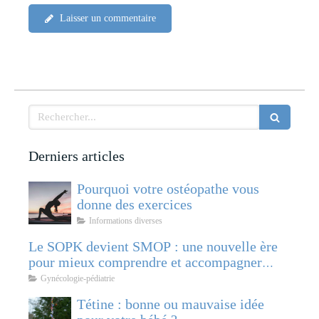
Laisser un commentaire
Rechercher
Derniers articles
Pourquoi votre ostéopathe vous
donne des exercices
Informations diverses
Le SOPK devient SMOP : une nouvelle ère
pour mieux comprendre et accompagner
cette pathologie féminine
Gynécologie-pédiatrie
Tétine : bonne ou mauvaise idée