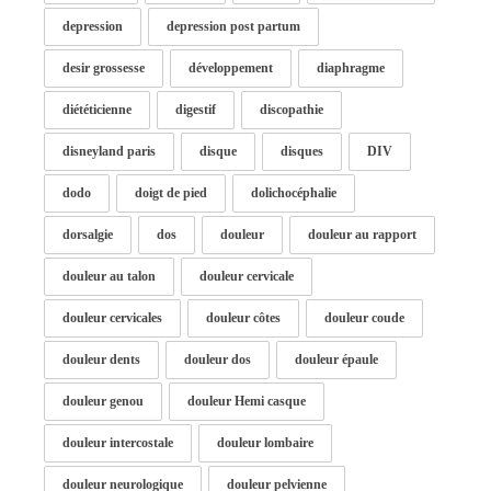
depression
depression post partum
desir grossesse
développement
diaphragme
diététicienne
digestif
discopathie
disneyland paris
disque
disques
DIV
dodo
doigt de pied
dolichocéphalie
dorsalgie
dos
douleur
douleur au rapport
douleur au talon
douleur cervicale
douleur cervicales
douleur côtes
douleur coude
douleur dents
douleur dos
douleur épaule
douleur genou
douleur Hemi casque
douleur intercostale
douleur lombaire
douleur neurologique
douleur pelvienne