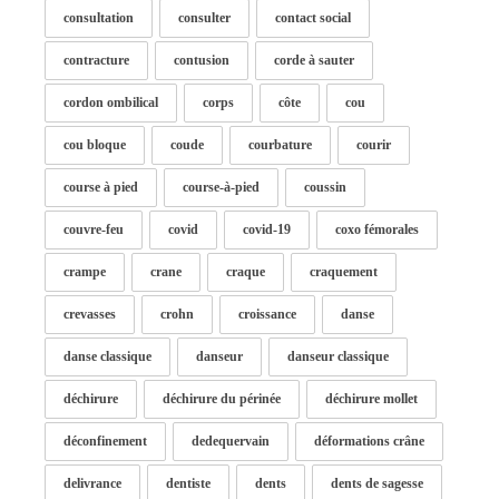
consultation
consulter
contact social
contracture
contusion
corde à sauter
cordon ombilical
corps
côte
cou
cou bloque
coude
courbature
courir
course à pied
course-à-pied
coussin
couvre-feu
covid
covid-19
coxo fémorales
crampe
crane
craque
craquement
crevasses
crohn
croissance
danse
danse classique
danseur
danseur classique
déchirure
déchirure du périnée
déchirure mollet
déconfinement
dedequervain
déformations crâne
delivrance
dentiste
dents
dents de sagesse