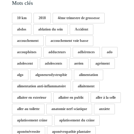
Mots clés
10 km
2018
4ème trimestre de grossesse
abdos
ablation du sein
Accident
accouchement
accouchement voie basse
accouphènes
adducteurs
adhérences
ado
adolescent
adolescents
aerien
agrément
algo
algoneurodystrophie
alimentation
alimentation anti-inflammatoire
allaitement
allaiter en exterieur
allaiter en public
aller à la selle
aller au toilette
anatomie nerf sciatique
anxiete
aplatissement crâne
aplatissement du crâne
aponénévrosite
aponévropathie plantaire