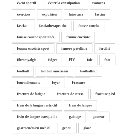
évent sportif
éviter la constipation
examens
exercices
expulsion
faire caca
fasciae
fascias
fasciatherapeuthe
fausse couche
fausse couche spontanée
femme enceinte
femme enceinte sport
femoro-patellaire
fertilité
fibromyalgie
fidget
FIV
foie
foot
football
football américain
footballeur
fourmillements
foyer
Fracture
fracture de fatigue
fracture de stress
fracture pied
frein de la langue restrictif
frein de langue
frein de langue osteopathe
gainage
gameur
gastrocnémien médial
genou
glace