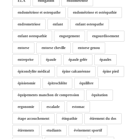
ELA
élongation
endométriose
endométriose et osteopathe
endométriose et ostéopathie
endrometriose
enfant
enfant osteopathe
enfant osteopathie
engorgement
engourdissement
entorse
entorse cheville
entorse genou
entreprise
épaule
épaule gelée
épaules
épicondylite médical
épine calcanéenne
épine pied
épisiotomie
épitrochléite
équilibre
équipements manchon de compression
équitation
ergonomie
escalade
estomac
étape accouchement
étiopathie
étirement du dos
étirements
etudiants
événement sportif