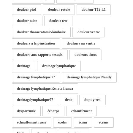
douleur pied
douleur rotule
douleur T12-L1
douleur talon
douleur tete
douleur thoraccotomie-lombaire
douleur ventre
douleurs à la pénétration
douleurs au ventre
douleurs aux rapports sexuels
douleurs sinus
drainage
drainage lymphatique
drainage lymphatique 77
drainage lymphatique Nandy
drainage lymphatique Renata franca
drainagelymphatique77
droit
dupuytren
dyspareunie
écharpe
echauffement
echauffement russe
écoles
écran
ecrans