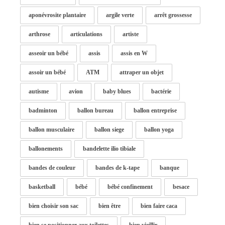
aponévrosite plantaire
argile verte
arrêt grossesse
arthrose
articulations
artiste
asseoir un bébé
assis
assis en W
assoir un bébé
ATM
attraper un objet
autisme
avion
baby blues
bactérie
badminton
ballon bureau
ballon entreprise
ballon musculaire
ballon siege
ballon yoga
ballonements
bandelette ilio tibiale
bandes de couleur
bandes de k-tape
banque
basketball
bébé
bébé confinement
besace
bien choisir son sac
bien être
bien faire caca