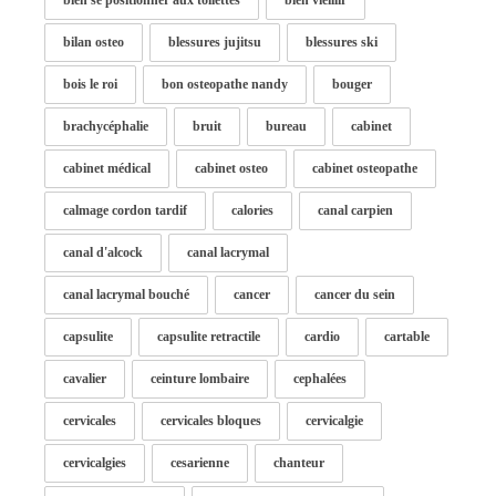
bien se positionner aux toilettes
bien vieillir
bilan osteo
blessures jujitsu
blessures ski
bois le roi
bon osteopathe nandy
bouger
brachycéphalie
bruit
bureau
cabinet
cabinet médical
cabinet osteo
cabinet osteopathe
calmage cordon tardif
calories
canal carpien
canal d'alcock
canal lacrymal
canal lacrymal bouché
cancer
cancer du sein
capsulite
capsulite retractile
cardio
cartable
cavalier
ceinture lombaire
cephalées
cervicales
cervicales bloques
cervicalgie
cervicalgies
cesarienne
chanteur