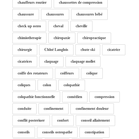
chauffeurs routier
chaussettes de compression
chaussure
chaussures
chaussures bébé
check up osteo
cheval
cheville
chimiotherapie
chiropaxie
chiropractique
chirurgie
Chloé Langlois
chute ski
cicatrice
cicatrices
claquage
claquage mollet
coiffe des rotateurs
coiffeurs
colique
coliques
colon
colopathie
colopathie fonctionnelle
comédien
compression
conduite
confinement
confinement douleur
conflit posteriuer
confort
conseil allaitement
conseils
conseils osteopathe
constipation