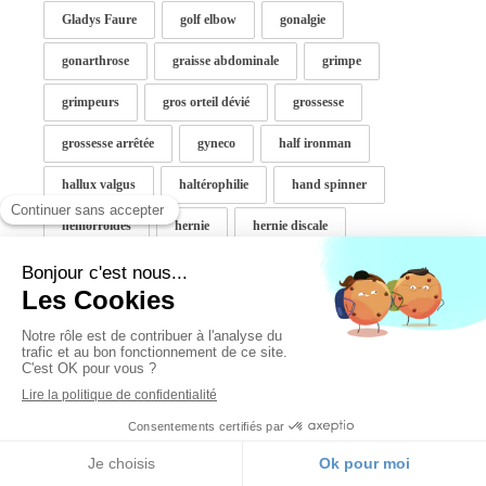
Gladys Faure
golf elbow
gonalgie
gonarthrose
graisse abdominale
grimpe
grimpeurs
gros orteil dévié
grossesse
grossesse arrêtée
gyneco
half ironman
hallux valgus
haltérophilie
hand spinner
hemorroides
hernie
hernie discale
hernie inguinale
histoire
hormone
hyperactivité
immobilisation
infertilité
inflammation
interrogatoire fertilité
intestin
janvier
jeux vidéos
jujitsu
jumeau interne
K-tape
kinésio taping
Kinésithérapie
lampe luminotherapie
langage
lavage nez