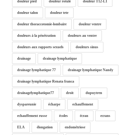
douleur pied
douleur rotule
douleur T12-L1
douleur talon
douleur tete
douleur thoraccotomie-lombaire
douleur ventre
douleurs à la pénétration
douleurs au ventre
douleurs aux rapports sexuels
douleurs sinus
drainage
drainage lymphatique
drainage lymphatique 77
drainage lymphatique Nandy
drainage lymphatique Renata franca
drainagelymphatique77
droit
dupuytren
dyspareunie
écharpe
echauffement
echauffement russe
écoles
écran
ecrans
ELA
élongation
endométriose