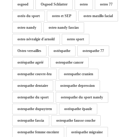
osgood
Osgood Schlatter
osteo
osteo 77
ostéo du sport
osteo et SEP
osteo maxillo facial
osteo nandy
osteo nandy fascias
osteo névralgie d'arnold
osteo sport
Osteo versailles
ostéopathe
osteopathe 77
ostéopathe agréé
osteopathe cancer
osteopathe couvre-feu
osteopathe cranien
osteopathe dentaire
osteopathe depression
osteopathe du sport
osteopathe du sport nandy
osteopathe dupuytren
ostéopathe épaule
osteopathe fascia
osteopathe fausse couche
osteopathe femme enceinte
ostéopathe migraine