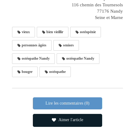
116 chemin des Tournesols
77176 Nandy
Seine et Marne
vieux
bien vieillir
ostéopénie
personnes âgées
seniors
ostéopathe Nandy
ostéopathe Nandy
bouger
ostéopathe
Lire les commentaires (0)
Aimer l'article