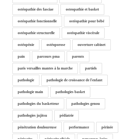
ostéopathie des fasciae
osteopathie et basket
ostéopathie fonctionnelle
ostéopathie pour bébé
ostéopathie structurelle
ostéopathie viscérale
ostéopénie
ostéoporose
ouverture cabinet
pain
parcours pma
parents
paris versailles mantes à la marche
partiels
pathologie
pathologie de croissance de l'enfant
pathologie main
pathologies basket
pathologies du basketteur
pathologies genou
pathologies jujitsu
pédiatrie
pénétration douloureuse
performance
périnée