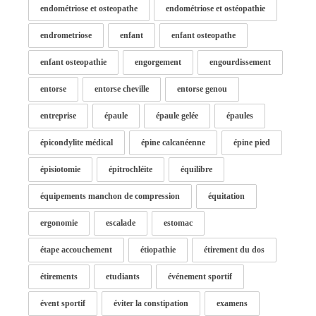
endométriose et osteopathe
endométriose et ostéopathie
endrometriose
enfant
enfant osteopathe
enfant osteopathie
engorgement
engourdissement
entorse
entorse cheville
entorse genou
entreprise
épaule
épaule gelée
épaules
épicondylite médical
épine calcanéenne
épine pied
épisiotomie
épitrochléite
équilibre
équipements manchon de compression
équitation
ergonomie
escalade
estomac
étape accouchement
étiopathie
étirement du dos
étirements
etudiants
événement sportif
évent sportif
éviter la constipation
examens