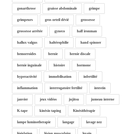
gonarthrose
graisse abdominale
grimpe
grimpeurs
gros orteil dévié
grossesse
grossesse arrêtée
gyneco
half ironman
hallux valgus
haltérophilie
hand spinner
hemorroides
hernie
hernie discale
hernie inguinale
histoire
hormone
hyperactivité
immobilisation
infertilité
inflammation
interrogatoire fertilité
intestin
janvier
jeux vidéos
jujitsu
jumeau interne
K-tape
kinésio taping
Kinésithérapie
lampe luminotherapie
langage
lavage nez
législation
lésion musculaire
levain