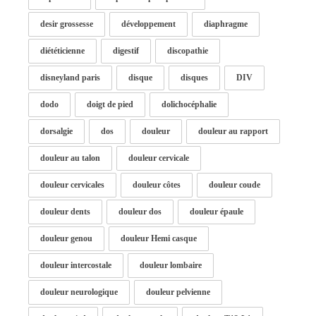
desir grossesse
développement
diaphragme
diététicienne
digestif
discopathie
disneyland paris
disque
disques
DIV
dodo
doigt de pied
dolichocéphalie
dorsalgie
dos
douleur
douleur au rapport
douleur au talon
douleur cervicale
douleur cervicales
douleur côtes
douleur coude
douleur dents
douleur dos
douleur épaule
douleur genou
douleur Hemi casque
douleur intercostale
douleur lombaire
douleur neurologique
douleur pelvienne