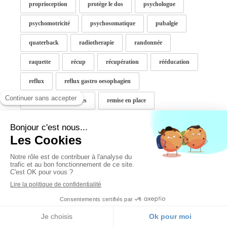
proprioception
protège le dos
psychologue
psychomotricité
psychosomatique
pubalgie
quaterback
radiotherapie
randonnée
raquette
récup
récupération
rééducation
reflux
reflux gastro oesophagien
reglesdouloureuseuses
remise en place
renata franca
renforcement
renforcer le dos
rentrée
rentrée scolaire
respiration
respiration abdominale
respiration nasale
retention
RGO
rotule
rugby
rugbyman
run Disney
run Disney 2018
running
running back
sac
sac à dos