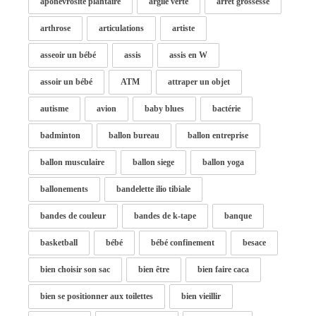
aponévrosite plantaire
argile verte
arrêt grossesse
arthrose
articulations
artiste
asseoir un bébé
assis
assis en W
assoir un bébé
ATM
attraper un objet
autisme
avion
baby blues
bactérie
badminton
ballon bureau
ballon entreprise
ballon musculaire
ballon siege
ballon yoga
ballonements
bandelette ilio tibiale
bandes de couleur
bandes de k-tape
banque
basketball
bébé
bébé confinement
besace
bien choisir son sac
bien être
bien faire caca
bien se positionner aux toilettes
bien vieillir