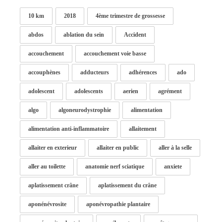
10 km
2018
4ème trimestre de grossesse
abdos
ablation du sein
Accident
accouchement
accouchement voie basse
accouphènes
adducteurs
adhérences
ado
adolescent
adolescents
aerien
agrément
algo
algoneurodystrophie
alimentation
alimentation anti-inflammatoire
allaitement
allaiter en exterieur
allaiter en public
aller à la selle
aller au toilette
anatomie nerf sciatique
anxiete
aplatissement crâne
aplatissement du crâne
aponénévrosite
aponévropathie plantaire