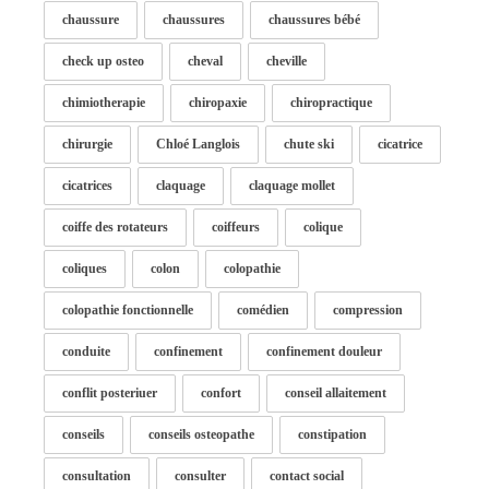
chaussure
chaussures
chaussures bébé
check up osteo
cheval
cheville
chimiotherapie
chiropaxie
chiropractique
chirurgie
Chloé Langlois
chute ski
cicatrice
cicatrices
claquage
claquage mollet
coiffe des rotateurs
coiffeurs
colique
coliques
colon
colopathie
colopathie fonctionnelle
comédien
compression
conduite
confinement
confinement douleur
conflit posteriuer
confort
conseil allaitement
conseils
conseils osteopathe
constipation
consultation
consulter
contact social