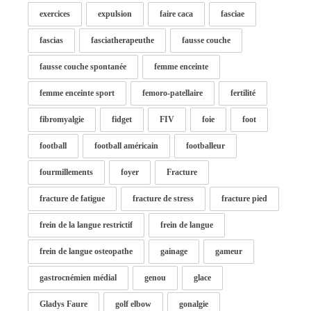
exercices
expulsion
faire caca
fasciae
fascias
fasciatherapeuthe
fausse couche
fausse couche spontanée
femme enceinte
femme enceinte sport
femoro-patellaire
fertilité
fibromyalgie
fidget
FIV
foie
foot
football
football américain
footballeur
fourmillements
foyer
Fracture
fracture de fatigue
fracture de stress
fracture pied
frein de la langue restrictif
frein de langue
frein de langue osteopathe
gainage
gameur
gastrocnémien médial
genou
glace
Gladys Faure
golf elbow
gonalgie