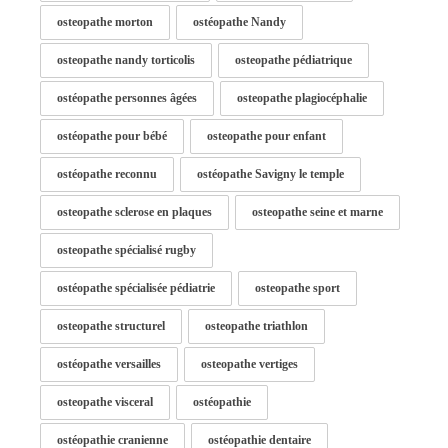
osteopathe morton
ostéopathe Nandy
osteopathe nandy torticolis
osteopathe pédiatrique
ostéopathe personnes âgées
osteopathe plagiocéphalie
ostéopathe pour bébé
osteopathe pour enfant
ostéopathe reconnu
ostéopathe Savigny le temple
osteopathe sclerose en plaques
osteopathe seine et marne
osteopathe spécialisé rugby
ostéopathe spécialisée pédiatrie
osteopathe sport
osteopathe structurel
osteopathe triathlon
ostéopathe versailles
osteopathe vertiges
osteopathe visceral
ostéopathie
ostéopathie cranienne
ostéopathie dentaire