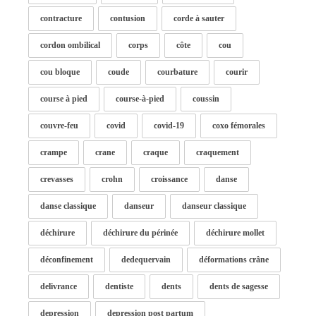
contracture
contusion
corde à sauter
cordon ombilical
corps
côte
cou
cou bloque
coude
courbature
courir
course à pied
course-à-pied
coussin
couvre-feu
covid
covid-19
coxo fémorales
crampe
crane
craque
craquement
crevasses
crohn
croissance
danse
danse classique
danseur
danseur classique
déchirure
déchirure du périnée
déchirure mollet
déconfinement
dedequervain
déformations crâne
delivrance
dentiste
dents
dents de sagesse
depression
depression post partum