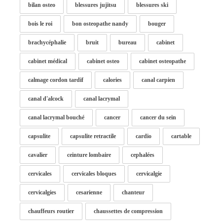
bilan osteo
blessures jujitsu
blessures ski
bois le roi
bon osteopathe nandy
bouger
brachycéphalie
bruit
bureau
cabinet
cabinet médical
cabinet osteo
cabinet osteopathe
calmage cordon tardif
calories
canal carpien
canal d'alcock
canal lacrymal
canal lacrymal bouché
cancer
cancer du sein
capsulite
capsulite retractile
cardio
cartable
cavalier
ceinture lombaire
cephalées
cervicales
cervicales bloques
cervicalgie
cervicalgies
cesarienne
chanteur
chauffeurs routier
chaussettes de compression