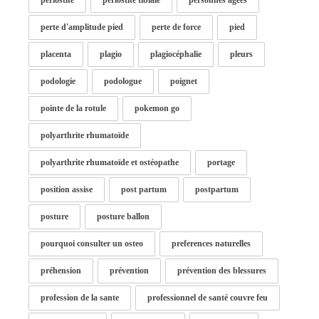
périostite
périostite tibiale
personnes âgées
perte d'amplitude pied
perte de force
pied
placenta
plagio
plagiocéphalie
pleurs
podologie
podologue
poignet
pointe de la rotule
pokemon go
polyarthrite rhumatoïde
polyarthrite rhumatoïde et ostéopathe
portage
position assise
post partum
postpartum
posture
posture ballon
pourquoi consulter un osteo
preferences naturelles
préhension
prévention
prévention des blessures
profession de la sante
professionnel de santé couvre feu