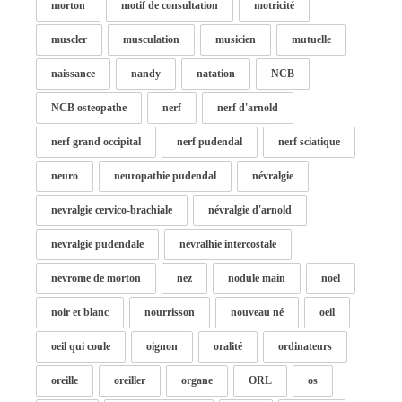
morton
motif de consultation
motricité
muscler
musculation
musicien
mutuelle
naissance
nandy
natation
NCB
NCB osteopathe
nerf
nerf d'arnold
nerf grand occipital
nerf pudendal
nerf sciatique
neuro
neuropathie pudendal
névralgie
nevralgie cervico-brachiale
névralgie d'arnold
nevralgie pudendale
névralhie intercostale
nevrome de morton
nez
nodule main
noel
noir et blanc
nourrisson
nouveau né
oeil
oeil qui coule
oignon
oralité
ordinateurs
oreille
oreiller
organe
ORL
os