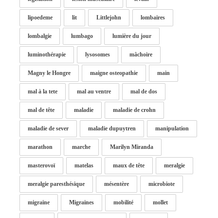
lipoedeme
lit
Littlejohn
lombaires
lombalgie
lumbago
lumière du jour
luminothérapie
lysosomes
mâchoire
Magny le Hongre
maigne osteopathie
main
mal à la tete
mal au ventre
mal de dos
mal de tête
maladie
maladie de crohn
maladie de sever
maladie dupuytren
manipulation
marathon
marche
Marilyn Miranda
masterovoï
matelas
maux de tête
meralgie
meralgie paresthésique
mésentère
microbiote
migraine
Migraines
mobilité
mollet