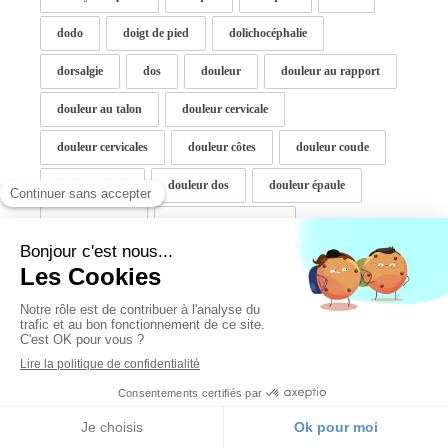
dodo
doigt de pied
dolichocéphalie
dorsalgie
dos
douleur
douleur au rapport
douleur au talon
douleur cervicale
douleur cervicales
douleur côtes
douleur coude
douleur dents
douleur dos
douleur épaule
douleur genou
douleur Hemi casque
douleur intercostale
douleur lombaire
douleur neurologique
douleur pelvienne
douleur pied
douleur rotule
douleur T12-L1
douleur talon
douleur tete
douleur thoraccotomie-lombaire
douleur ventre