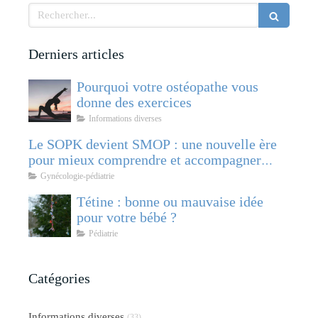
Rechercher
Derniers articles
Pourquoi votre ostéopathe vous
donne des exercices
Informations diverses
Le SOPK devient SMOP : une nouvelle ère
pour mieux comprendre et accompagner
cette pathologie féminine
Gynécologie-pédiatrie
Tétine : bonne ou mauvaise idée
pour votre bébé ?
Pédiatrie
Catégories
Informations diverses
(33)