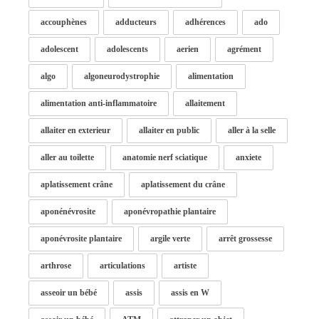
accouphènes
adducteurs
adhérences
ado
adolescent
adolescents
aerien
agrément
algo
algoneurodystrophie
alimentation
alimentation anti-inflammatoire
allaitement
allaiter en exterieur
allaiter en public
aller à la selle
aller au toilette
anatomie nerf sciatique
anxiete
aplatissement crâne
aplatissement du crâne
aponénévrosite
aponévropathie plantaire
aponévrosite plantaire
argile verte
arrêt grossesse
arthrose
articulations
artiste
asseoir un bébé
assis
assis en W