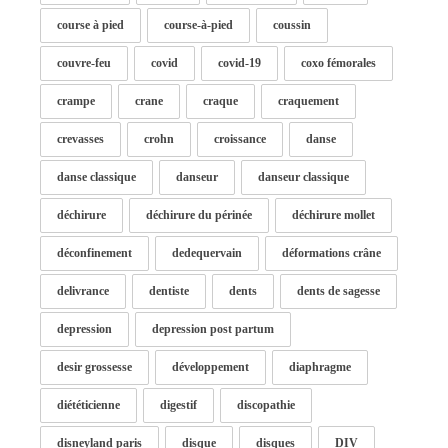
course à pied
course-à-pied
coussin
couvre-feu
covid
covid-19
coxo fémorales
crampe
crane
craque
craquement
crevasses
crohn
croissance
danse
danse classique
danseur
danseur classique
déchirure
déchirure du périnée
déchirure mollet
déconfinement
dedequervain
déformations crâne
delivrance
dentiste
dents
dents de sagesse
depression
depression post partum
desir grossesse
développement
diaphragme
diététicienne
digestif
discopathie
disneyland paris
disque
disques
DIV