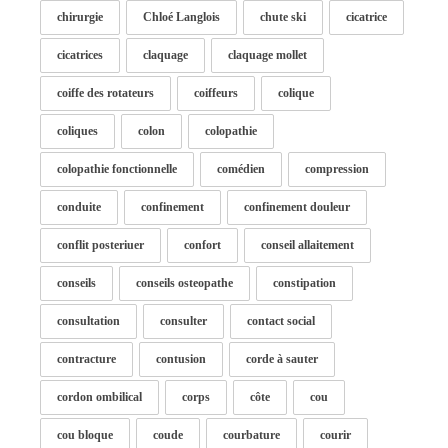
chirurgie
Chloé Langlois
chute ski
cicatrice
cicatrices
claquage
claquage mollet
coiffe des rotateurs
coiffeurs
colique
coliques
colon
colopathie
colopathie fonctionnelle
comédien
compression
conduite
confinement
confinement douleur
conflit posteriuer
confort
conseil allaitement
conseils
conseils osteopathe
constipation
consultation
consulter
contact social
contracture
contusion
corde à sauter
cordon ombilical
corps
côte
cou
cou bloque
coude
courbature
courir