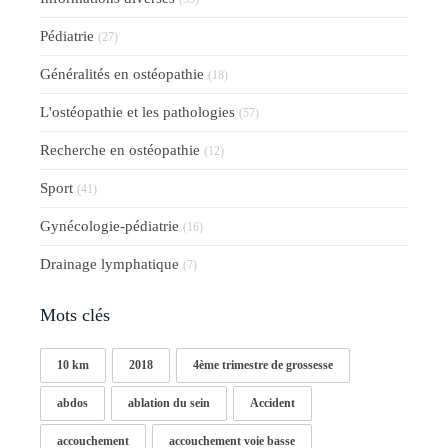
Pédiatrie
(27)
Généralités en ostéopathie
(18)
L'ostéopathie et les pathologies
(57)
Recherche en ostéopathie
(12)
Sport
(41)
Gynécologie-pédiatrie
(16)
Drainage lymphatique
(7)
Mots clés
10 km
2018
4ème trimestre de grossesse
abdos
ablation du sein
Accident
accouchement
accouchement voie basse