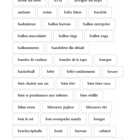
assoir un bébé
ATM
attraper un objet
autisme
avion
baby blues
bactérie
badminton
ballon bureau
ballon entreprise
ballon musculaire
ballon siege
ballon yoga
ballonements
bandelette ilio tibiale
bandes de couleur
bandes de k-tape
banque
basketball
bébé
bébé confinement
besace
bien choisir son sac
bien être
bien faire caca
bien se positionner aux toilettes
bien vieillir
bilan osteo
blessures jujitsu
blessures ski
bois le roi
bon osteopathe nandy
bouger
brachycéphalie
bruit
bureau
cabinet