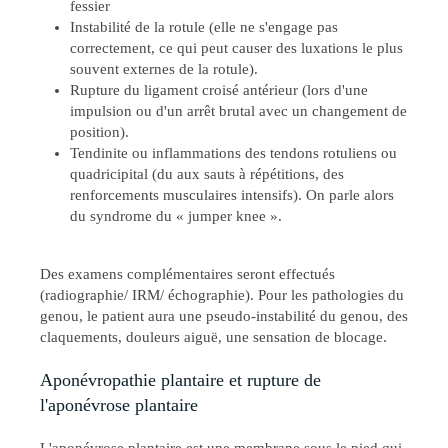
fessier
Instabilité de la rotule (elle ne s'engage pas
correctement, ce qui peut causer des luxations le plus
souvent externes de la rotule).
Rupture du ligament croisé antérieur (lors d'une
impulsion ou d'un arrêt brutal avec un changement de
position).
Tendinite ou inflammations des tendons rotuliens ou
quadricipital (du aux sauts à répétitions, des
renforcements musculaires intensifs). On parle alors
du syndrome du « jumper knee ».
Des examens complémentaires seront effectués
(radiographie/ IRM/ échographie). Pour les pathologies du
genou, le patient aura une pseudo-instabilité du genou, des
claquements, douleurs aiguë, une sensation de blocage.
Aponévropathie plantaire et rupture de
l'aponévrose plantaire
L'aponévrose plantaire est une membrane sous le pied qui