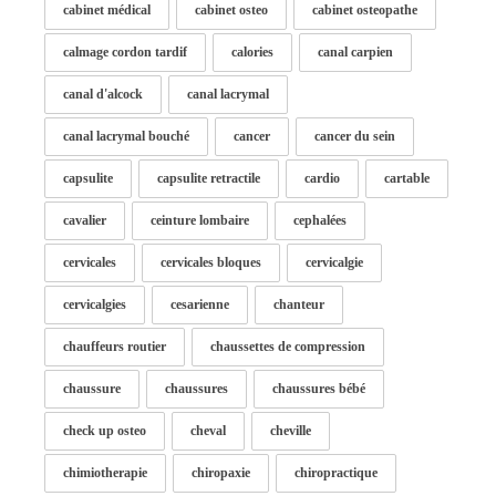
cabinet médical
cabinet osteo
cabinet osteopathe
calmage cordon tardif
calories
canal carpien
canal d'alcock
canal lacrymal
canal lacrymal bouché
cancer
cancer du sein
capsulite
capsulite retractile
cardio
cartable
cavalier
ceinture lombaire
cephalées
cervicales
cervicales bloques
cervicalgie
cervicalgies
cesarienne
chanteur
chauffeurs routier
chaussettes de compression
chaussure
chaussures
chaussures bébé
check up osteo
cheval
cheville
chimiotherapie
chiropaxie
chiropractique